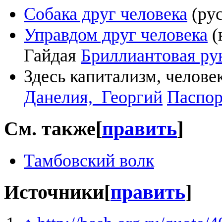
Собака друг человека
(ру
Управдом друг человека
(
Гайдая
Бриллиантовая ру
Здесь капитализм, челове
Данелия,_Георгий
Паспор
См. также
[
править
]
Тамбовский волк
Источники
[
править
]