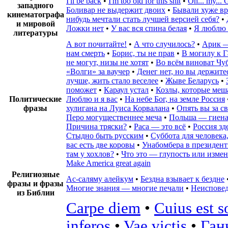
I'll be back
•
I'm too old for this shit
•
Oh... my..
западного
Боливар не выдержит двоих
•
Бывали хуже вр
кинематографа
нибудь мечтали стать лучшей версией себя?
•
и мировой
Ложки нет
•
У вас вся спина белая
•
Я люблю 
литературы
А вот почитайте!
•
А что случилось?
•
Арик —
нам смерть
•
Борис, ты не прав
•
В могилу к Г
не могут, низы не хотят
•
Во всём виноват Чу
«Волги» за ваучер
•
Денег нет, но вы держите
лучше, жить стало веселее
•
Жыве Беларусь
•
поможет
•
Караул устал
•
Козлы, которые меш
Политические
Люблю и я вас
•
На небе Бог, на земле Россия
фразы
хулигана на Луиса Корвалана
•
Опять вы за с
Перо могущественнее меча
•
Польша — гиен
Причина тряски?
•
Раса — это всё
•
Россия зд
Стыдно быть русским
•
Суббота для человека,
вас есть две коровы
•
Унабомбера в президен
там у хохлов?
•
Что это — глупость или измен
Make America great again
Религиозные
Ас-саляму алейкум
•
Бездна взывает к бездне
фразы и фразы
Многие знания — многие печали
•
Неиспове
из Библии
Carpe diem
•
Cuius est s
inferos
•
Vae victis
•
Ган