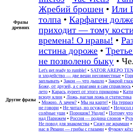
Жребий брошен
•
Или 
толпа
•
Карфаген долж
Фразы
древних
приходит — тому кост
времена! О нравы!
•
Ра
истина дороже
•
Третье
не позволено быку
•
Че
Let's get ready to rumble!
•
SATOR AREPO TE
и злодейство — две вещи несовместные
•
Гор
заплывать
•
Закон — что дышло
•
Закрой глаз
Боже, от друзей, а с врагами я сам справлюсь
лето
•
Карась дуреет от этого прикорма
•
Кати
всюду клин
•
Ложь, наглая ложь и статистика
Другие фразы
•
Можно. А зачем?
•
Мы на карте!
•
На террас
не говори
•
Не читал, но осуждаю!
•
Недосол н
солёные уши
•
Порошок! Уходи!
•
Потому что
над Парижем
•
Россия — родина слонов
•
Рул
Не повод для знакомства
•
Сижу не жрамши
нас в Рязани — грибы с глазами
•
Фукоку кёх