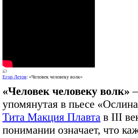
Егор Летов
: «Человек человеку волк»
«Человек человеку волк»
—
упомянутая в пьесе «Ослина
Тита Макция Плавта
в III в
понимании означает, что ка