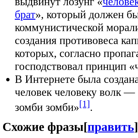
выдвинут лозунг «
челове
брат
», который должен бы
коммунистической морали
создания противовеса кап
которых, согласно проп
господствовал принцип «ч
В Интернете была создан
человек человеку волк — 
[1]
зомби зомби»
.
Схожие фразы
[
править
]