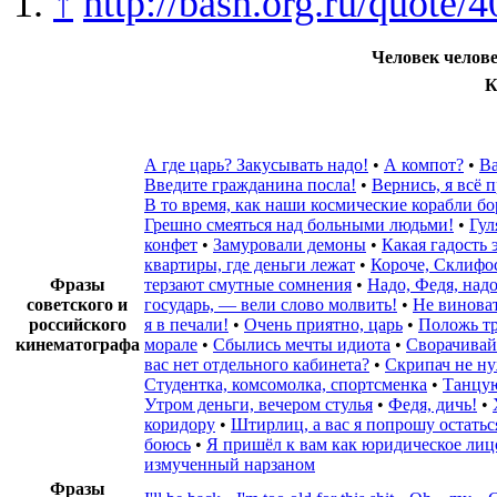
↑
http://bash.org.ru/quote/
Человек челове
К
А где царь? Закусывать надо!
•
А компот?
•
Ва
Введите гражданина посла!‎
•
Вернись, я всё 
В то время, как наши космические корабли б
Грешно смеяться над больными людьми!
•
Гул
конфет
•
Замуровали демоны
•
Какая гадость 
квартиры, где деньги лежат
•
Короче, Склифо
Фразы
терзают смутные сомнения
•
Надо, Федя, над
советского и
государь, — вели слово молвить!
•
Не виноват
российского
я в печали!
•
Очень приятно, царь
•
Положь тр
кинематографа
морале
•
Сбылись мечты идиота
•
Сворачивайт
вас нет отдельного кабинета?
•
Скрипач не н
Студентка, комсомолка, спортсменка
•
Танцую
Утром деньги, вечером стулья
•
Федя, дичь!
•
коридору
•
Штирлиц, а вас я попрошу остатьс
боюсь
•
Я пришёл к вам как юридическое лиц
измученный нарзаном
Фразы