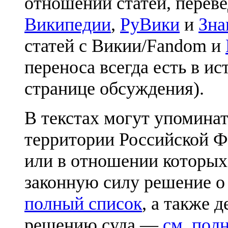
отношении статей, перев
Википедии
,
РуВики
и
Зна
статей с Викии/Fandom и
переноса всегда есть в ис
странице обсуждения).
В текстах могут упоминат
территории Российской Ф
или в отношении которых
законную силу решение о
полный список
, а также 
решению суда —
см. пол