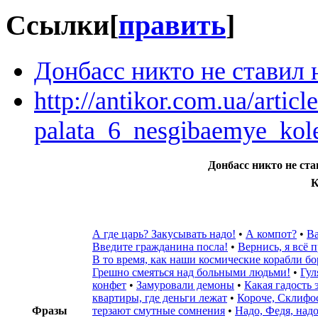
Ссылки
[
править
]
Донбасс никто не ставил 
http://antikor.com.ua/articl
palata_6_nesgibaemye_kole
Донбасс никто не ст
К
А где царь? Закусывать надо!
•
А компот?
•
Ва
Введите гражданина посла!‎
•
Вернись, я всё 
В то время, как наши космические корабли б
Грешно смеяться над больными людьми!
•
Гул
конфет
•
Замуровали демоны
•
Какая гадость 
квартиры, где деньги лежат
•
Короче, Склифо
Фразы
терзают смутные сомнения
•
Надо, Федя, над