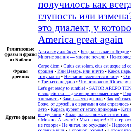
получилось как всег
глупость или измена
это диалект, у котор
America great again
Религиозные
Ас-саляму алейкум
•
Бездна взывает к бездне
фразы и фразы
Многие знания — многие печали
•
Неиспове
из Библии
Carpe diem
•
Cuius est solum, eius est usque ad c
Фразы
брошен
•
Или Цезарь, или ничто
•
Каков царь,
древних
тому кости
•
Незнание вменяется в вину
•
О в
•
Третьего не дано
•
Что позволено Юпитеру, 
Let's get ready to rumble!
•
SATOR AREPO TE
и злодейство — две вещи несовместные
•
Гор
заплывать
•
Закон — что дышло
•
Закрой глаз
Боже, от друзей, а с врагами я сам справлюсь
лето
•
Карась дуреет от этого прикорма
•
Кати
всюду клин
•
Ложь, наглая ложь и статистика
Другие фразы
•
Можно. А зачем?
•
Мы на карте!
•
На террас
не говори
•
Не читал, но осуждаю!
•
Недосол н
солёные уши
•
Порошок! Уходи!
•
Потому что