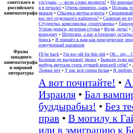
советского и
государь, — вели слово молвить!
•
Не виноват
российского
я в печали!
•
Очень приятно, царь
•
Положь тр
кинематографа
морале
•
Сбылись мечты идиота
•
Сворачивайт
вас нет отдельного кабинета?
•
Скрипач не н
Студентка, комсомолка, спортсменка
•
Танцую
Утром деньги, вечером стулья
•
Федя, дичь!
•
коридору
•
Штирлиц, а вас я попрошу остатьс
боюсь
•
Я пришёл к вам как юридическое лиц
измученный нарзаном
Фразы
I'll be back
•
I'm too old for this shit
•
Oh... my..
западного
Боливар не выдержит двоих
•
Бывали хуже вр
кинематографа
нибудь мечтали стать лучшей версией себя?
•
и мировой
Ложки нет
•
У вас вся спина белая
•
Я люблю 
литературы
А вот почитайте!
•
А
Израиля
•
Бал вампи
булдырабыз!
•
Без т
прав
•
В могилу к Га
или в эмиграцию к Б