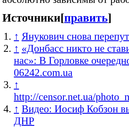
Источники
[
править
]
↑
Янукович снова перепу
↑
«Донбасс никто не став
нас»: В Горловке очередн
06242.com.ua
↑
http://censor.net.ua/phot
↑
Видео: Иосиф Кобзон вы
ДНР