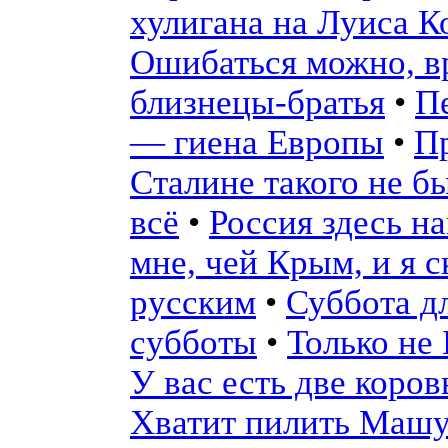
хулигана на Луиса К
Ошибаться можно, вр
близнецы-братья
•
П
— гиена Европы
•
П
Сталине такого не б
всё
•
Россия здесь на
мне, чей Крым, и я с
русским
•
Суббота дл
субботы
•
Только не
У вас есть две коро
Хватит пилить Машу