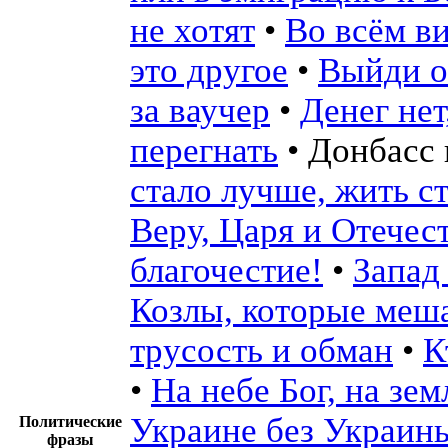
не хотят
•
Во всём в
это другое
•
Выйди о
за ваучер
•
Денег нет
перегнать
•
Донбасс 
стало лучше, жить с
Веру, Царя и Отечес
благочестие!
•
Запад
Козлы, которые меш
трусость и обман
•
К
•
На небе Бог, на зем
Украине без Украин
Политические
фразы