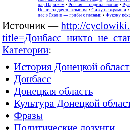
над Парижем
•
Россия — родина слонов
•
Рул
Не повод для знакомства
•
Сижу не жрамши
нас в Рязани — грибы с глазами
•
Фукоку кёх
Источник —
http://cyclowiki
title=Донбасс_никто_не_ст
Категории
:
История Донецкой област
Донбасс
Донецкая область
Культура Донецкой облас
Фразы
Политические лозунги