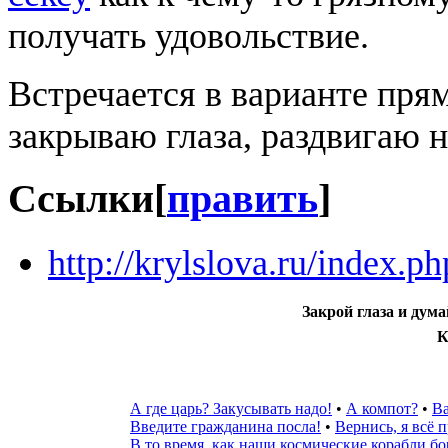
получать удовольствие.
Встречается в варианте прям
закрываю глаза, раздвигаю 
Ссылки
[
править
]
http://krylslova.ru/index
Закрой глаза и дум
К
А где царь? Закусывать надо!
•
А компот?
•
Ва
Введите гражданина посла!‎
•
Вернись, я всё 
В то время, как наши космические корабли б