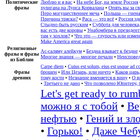
Политические
Люблю и я вас
•
На небе Бог, на земле Россия
фразы
хулигана на Луиса Корвалана
•
Опять вы за с
Перо могущественнее меча
•
Польша — гиен
Причина тряски?
•
Раса — это всё
•
Россия зд
Стыдно быть русским
•
Суббота для человека,
вас есть две коровы
•
Унабомбера в президен
там у хохлов?
•
Что это — глупость или измен
Make America great again
Религиозные
Ас-саляму алейкум
•
Бездна взывает к бездне
фразы и фразы
Многие знания — многие печали
•
Неиспове
из Библии
Carpe diem
•
Cuius est solum, eius est usque ad c
Фразы
брошен
•
Или Цезарь, или ничто
•
Каков царь,
древних
тому кости
•
Незнание вменяется в вину
•
О в
•
Третьего не дано
•
Что позволено Юпитеру, 
Let's get ready to rum
можно я с тобой
•
Ве
нефтью
•
Гений и зл
•
Горько!
•
Даже Чебу