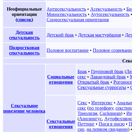
Неофициальные
Антисексуальность
•
Асексуальность
•
Би
ориентации
Моносексуальность
•
Аутосексуальность
(
список
)
Социосексуальная ориентация
Детская
Детский брак
•
Детская мастурбация
•
Дет
сексуальность
Подростковая
Половое воспитание
•
Половое созревани
сексуальность
Секс
Брак
•
Групповой брак
(
Лю
Социальные
секс
•
Лавандовый брак
•
отношения
Открытый брак
•
Рогонос
Сексуальные суррогаты
•
Секс
•
Интерсекс
•
Анальн
Сексуальное
секс
(
по телефону
,
секстин
поведение человека
Триолизм
,
Cuckquean
) •
Ин
(
Анилингус
,
Аутофелляци
Сексуальные
Петтинг
•
Пися в писю
•
П
отношения
сне
,
на первом свидании
) 