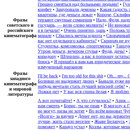
Грешно смеяться над больными людьми!
•
Гул
конфет
•
Замуровали демоны
•
Какая гадость 
квартиры, где деньги лежат
•
Короче, Склифо
Фразы
терзают смутные сомнения
•
Надо, Федя, над
советского и
государь, — вели слово молвить!
•
Не виноват
российского
я в печали!
•
Очень приятно, царь
•
Положь тр
кинематографа
морале
•
Сбылись мечты идиота
•
Сворачивайт
вас нет отдельного кабинета?
•
Скрипач не н
Студентка, комсомолка, спортсменка
•
Танцую
Утром деньги, вечером стулья
•
Федя, дичь!
•
коридору
•
Штирлиц, а вас я попрошу остатьс
боюсь
•
Я пришёл к вам как юридическое лиц
измученный нарзаном
Фразы
I'll be back
•
I'm too old for this shit
•
Oh... my..
западного
Боливар не выдержит двоих
•
Бывали хуже вр
кинематографа
нибудь мечтали стать лучшей версией себя?
•
и мировой
Ложки нет
•
У вас вся спина белая
•
Я люблю 
литературы
А вот почитайте!
•
А что случилось?
•
Арик —
нам смерть
•
Борис, ты не прав
•
В могилу к Г
не могут, низы не хотят
•
Во всём виноват Чу
«Волги» за ваучер
•
Денег нет, но вы держите
лучше, жить стало веселее
•
Жыве Беларусь
•
поможет
•
Караул устал
•
Козлы, которые меш