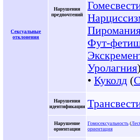
Гомесвест
Нарушения
предпочтений
Нарциссиз
Пиромани
Сексуальные
отклонения
Фут-фети
Экскремен
Уролагния
•
Куколд
(
C
Трансвест
Нарушения
идентификации
Нарушение
Гомосексуальность
(
Лес
ориентации
ориентация