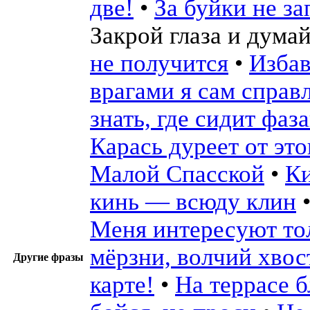
две!
•
За буйки не з
Закрой глаза и дума
не получится
•
Избав
врагами я сам справ
знать, где сидит фаз
Карась дуреет от эт
Малой Спасской
•
Ки
кинь — всюду клин
Меня интересуют т
мёрзни, волчий хвос
Другие фразы
карте!
•
На террасе б