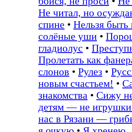
бойся, не проси
•
Не
Не читал, но осужда
спине
•
Нельзя быть
солёные уши
•
Порош
гладиолус
•
Преступн
Пролетать как фане
слонов
•
Рулез
•
Русс
новым счастьем!
•
Са
знакомства
•
Сижу н
детям — не игрушки
нас в Рязани — гриб
я очкую
•
Я хренею, 