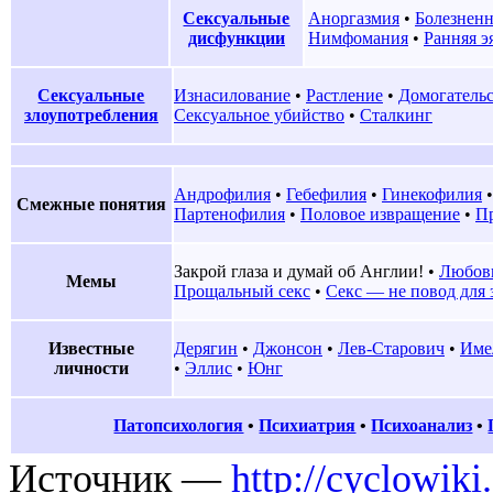
Сексуальные
Аноргазмия
•
Болезненн
дисфункции
Нимфомания
•
Ранняя э
Сексуальные
Изнасилование
•
Растление
•
Домогатель
злоупотребления
Сексуальное убийство
•
Сталкинг
Андрофилия
•
Гебефилия
•
Гинекофилия
Смежные понятия
Партенофилия
•
Половое извращение
•
П
Закрой глаза и думай об Англии!
•
Любов
Мемы
Прощальный секс
•
Секс — не повод для 
Известные
Дерягин
•
Джонсон
•
Лев-Старович
•
Име
личности
•
Эллис
•
Юнг
Патопсихология
•
Психиатрия
•
Психоанализ
•
Источник —
http://cyclowiki