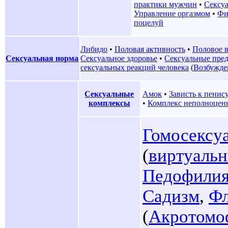
практики мужчин
•
Сексу
Управление оргазмом
•
Фи
поцелуй
Либидо
•
Половая активность
•
Половое 
Сексуальная норма
Сексуальное здоровье
•
Сексуальные пре
сексуальных реакций человека
(
Возбужде
Сексуальные
Амок
•
Зависть к пенис
комплексы
•
Комплекс неполноцен
Гомосексу
(
виртуаль
Педофили
Садизм
,
Фл
(
Акротомо