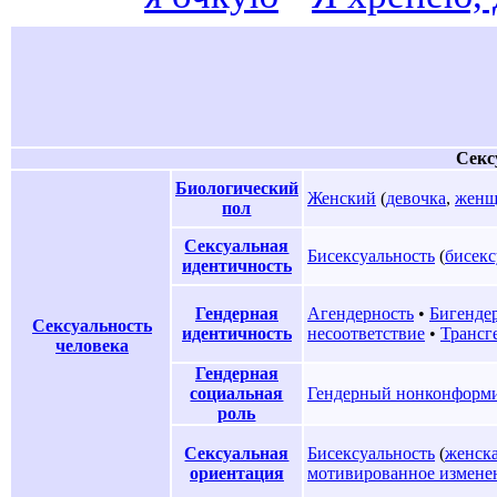
Секс
Биологический
Женский
(
девочка
,
женщ
пол
Сексуальная
Бисексуальность
(
бисекс
идентичность
Гендерная
Агендерность
•
Бигенде
Сексуальность
идентичность
несоответствие
•
Трансг
человека
Гендерная
социальная
Гендерный нонконформ
роль
Сексуальная
Бисексуальность
(
женск
ориентация
мотивированное измене