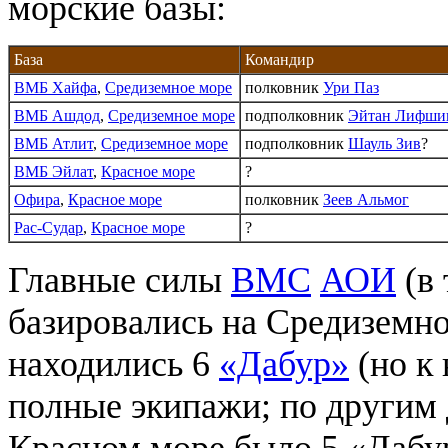
морские базы:
База
Командир
ВМБ Хайфа
,
Средиземное море
полковник
Ури Паз
ВМБ Ашдод
,
Средиземное море
подполковник
Эйтан Лифши
ВМБ Атлит
,
Средиземное море
подполковник
Шауль Зив
?
ВМБ Эйлат
,
Красное море
?
Офира
,
Красное море
полковник
Зеев Альмог
Рас-Судар
,
Красное море
?
Главные силы
ВМС
АОИ
(в 
базировались на Средиземн
находились 6
«Дабур»
(но к
полные экипажи; по другим 
Красном море было 5 «Дабур