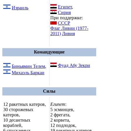
Египет
,
Израиль
Сирия
При поддержке:
СССР
Флаг Ливии (1977-
2011)
Ливия
Командующие
Фуад Абу Зекри
Биньямин Телем
,
Михаэль Баркаи
Силы
12 ракетных катеров,
Египет
:
30 сторожевых
5 эсминцев,
катеров,
2 фрегата,
10 десантных
2 корвета,
кораблей,
12 подлодок,
6 спускаемых
19 ракетных катеров,