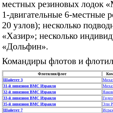
местных резиновых лодок «M
1-двигательные 6-местные р
20 узлов); несколько подво
«Хазир»; несколько индиви
«Дольфин».
Командиры флотов и флотил
Флотилия/флот
Ко
Шайетет 3
Михаэ
31-й дивизион ВМС Израиля
Михаэ
32-й дивизион ВМС Израиля
Яако
33-й дивизион ВМС Израиля
Гидео
35-й дивизион ВМС Израиля
Эли Р
Шайетет 7
Исра