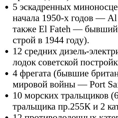
5 эскадренных миноносце
начала 1950-х годов — Al N
также El Fateh — бывший
строй в 1944 году).
12 средних дизель-элект
лодок советской постройк
4 фрегата (бывшие брита
мировой войны — Port Said
10 морских тральщиков (6
тральщика пр.255К и 2 ка
12 противолодочных кате