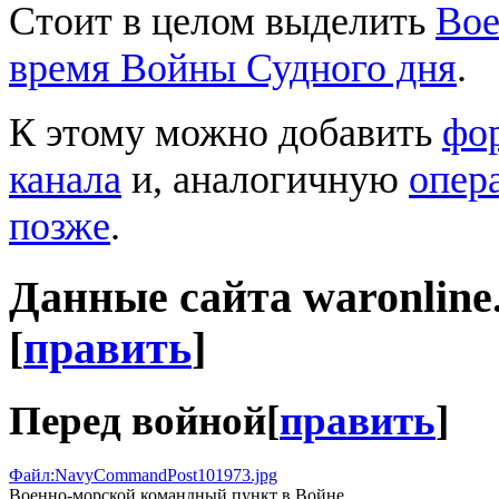
Стоит в целом выделить
Вое
время Войны Судного дня
.
К этому можно добавить
фо
канала
и, аналогичную
опер
позже
.
Данные сайта waronline
[
править
]
Перед войной
[
править
]
Файл:NavyCommandPost101973.jpg
Военно-морской командный пункт в Войне