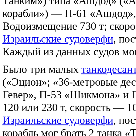
Танким») типа «Ашдод» («А
корабли») — П-61 «Ашдод»,
Водоизмещение 730 т; скоро
Израильские судоверфи
, по
Каждый из данных судов мог
Было три малых
танкодесан
(«Эцион»; «36-метровые де
Гевер», П-53 «Шикмона» и 
120 или 230 т, скорость — 
Израильские судоверфи
, по
корабль мог брать 2 танка «