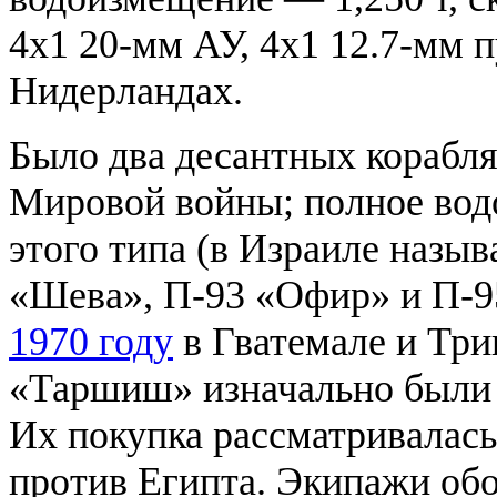
4х1 20-мм АУ, 4х1 12.7-мм 
Нидерландах.
Было два десантных корабл
Мировой войны; полное водо
этого типа (в Израиле назы
«Шева», П-93 «Офир» и П-
1970 году
в Гватемале и Три
«Таршиш» изначально были 
Их покупка рассматривалас
против Египта. Экипажи обо