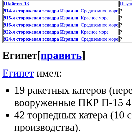
Шайетет 13
Шауль
914-я сторожевая эскадра Израиля
,
Средиземное море
?
915-я сторожевая эскадра Израиля
,
Красное море
?
916-я сторожевая эскадра Израиля
,
Средиземное море
?
922-я сторожевая эскадра Израиля
,
Красное море
?
924-я сторожевая эскадра Израиля
,
Средиземное море
?
Египет
[
править
]
Египет
имел:
19 ракетных катеров (пе
вооруженные ПКР П-15 4
42 торпедных катера (10 
производства).