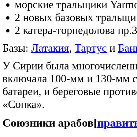
морские тральщики Yarmou
2 новых базовых тральщ
2 катера-торпедолова пр.3
Базы:
Латакия
,
Тартус
и
Бан
У Сирии была многочисленна
включала 100-мм и 130-мм 
батареи, и береговые проти
«Сопка».
Союзники арабов
[
правит