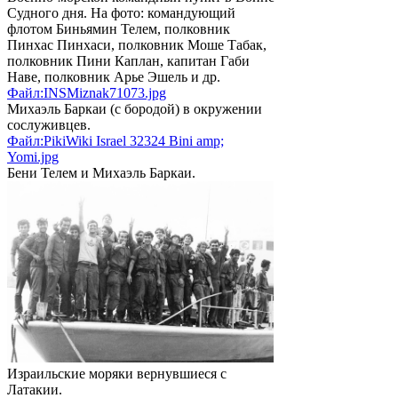
Судного дня. На фото: командующий
флотом Биньямин Телем, полковник
Пинхас Пинхаси, полковник Моше Табак,
полковник Пини Каплан, капитан Габи
Наве, полковник Арье Эшель и др.
Файл:INSMiznak71073.jpg
Михаэль Баркаи (с бородой) в окружении
сослуживцев.
Файл:PikiWiki Israel 32324 Bini amp;
Yomi.jpg
Бени Телем и Михаэль Баркаи.
Израильские моряки вернувшиеся с
Латакии.