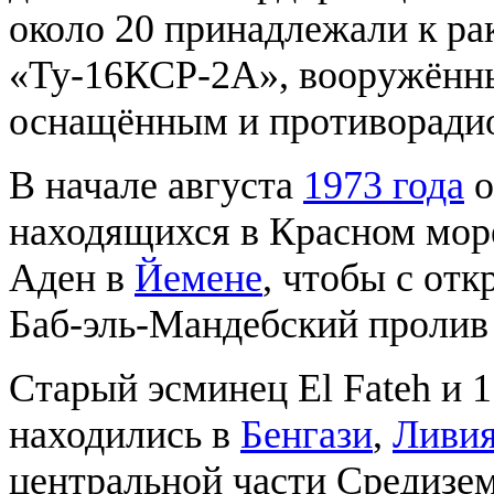
около 20 принадлежали к 
«Ту-16КСР-2А», вооружённы
оснащённым и противоради
В начале августа
1973 года
о
находящихся в Красном море
Аден в
Йемене
, чтобы с от
Баб-эль-Мандебский пролив 
Старый эсминец El Fateh и 1
находились в
Бенгази
,
Ливи
центральной части Средизем