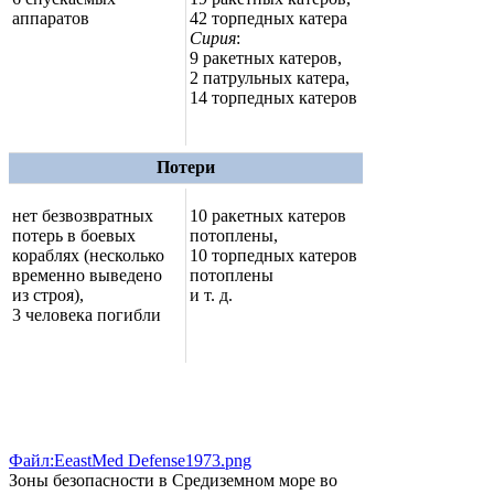
аппаратов
42 торпедных катера
Сирия
:
9 ракетных катеров,
2 патрульных катера,
14 торпедных катеров
Потери
нет безвозвратных
10 ракетных катеров
потерь в боевых
потоплены,
кораблях (несколько
10 торпедных катеров
временно выведено
потоплены
из строя),
и т. д.
3 человека погибли
Файл:EeastMed Defense1973.png
Зоны безопасности в Средиземном море во