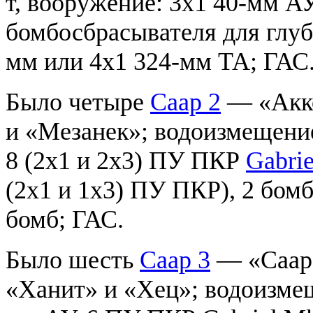
т, вооружение: 3х1 40-мм АУ
бомбосбрасывателя для глуб
мм или 4х1 324-мм ТА; ГАС
Было четыре
Саар 2
— «Акко
и «Мезанек»; водоизмещение
8 (2х1 и 2х3) ПУ ПКР
Gabri
(2х1 и 1х3) ПУ ПКР), 2 бом
бомб; ГАС.
Было шесть
Саар 3
— «Саар»
«Ханит» и «Хец»; водоизмещ