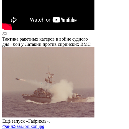
Тактика ракетных катеров в войне судного
дня - бой у Латакии против сирийских ВМС
Ещё запуск «Габриэль».
Файл:Saar3orlikon.jpg