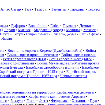
 Атлас-Сагир
•
Таза
•
Тамгрут
•
Таментит
•
Тарудант
•
Теднест
уджад
•
Буфарик
•
Волюбилис
•
Габес
•
Гаммарт
•
Демнат
•
)
•
Лараш
•
Магния
•
Марракеш (город)
•
Мелилья
•
Мекнес
•
Сеута
•
Сефру
•
Сиджильмаса
•
Сук аль-Джума
•
Сус
•
Сфакс
•
•
Яфран
лла
•
Восстание евреев в Кирене (Иудейская война)
•
Война
ном
•
Война евреев против вестготов
•
Война евреев против
•
Резня евреев в Фесе (1033)
•
Резня евреев в Фесе (1465)
•
вреев с христианами
•
Война Мухаммада аль-Магили против
руджи Бургула
•
Еврейская самооборона в Ливии
•
Еврейское
Еврейский погром в Триполи 1945 года
•
Еврейский погром в
йский погром в Триполи 1967 года
•
Чёрные пантеры
ейская топонимика на территории Карфагенской державы
•
фагена евреями
•
Карфагеняне как потомки Авраама
•
евреи
•
Бехлула
•
Гиата
•
Фазаз
•
Фенделава
•
Хенанша
•
Гаул
•
Мзаба
•
Евреи в Кабо-Верде
•
Еврейская колония в районе Аит-