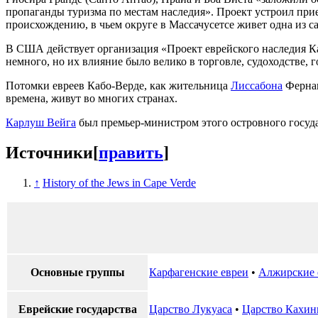
пропаганды туризма по местам наследия». Проект устроил прие
происхождению, в чьем округе в Массачусетсе живет одна из 
В США действует организация «Проект еврейского наследия Кабо
немного, но их влияние было велико в торговле, судоходстве, 
Потомки евреев Кабо-Верде, как жительница
Лиссабона
Фернан
времена, живут во многих странах.
Карлуш Вейга
был премьер-министром этого островного госуда
Источники
[
править
]
↑
History of the Jews in Cape Verde
Основные группы
Карфагенские евреи
•
Алжирские 
Еврейские государства
Царство Лукуаса
•
Царство Кахи