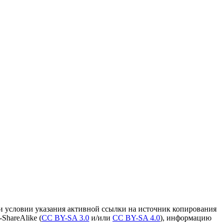
и условии указания активной ссылки на источник копирования
ShareAlike (
CC BY-SA 3.0
и/или
CC BY-SA 4.0
), информацию