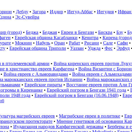
орион
•
Дебду
•
Загора
•
Иддир
•
Иегуд-Аббас
•
Иегудия
•
Ифран
Сцина
•
Эс-Сувейра
ир (город)
•
Беджа
•
Беджая
•
Евреи в Бенгази
•
Бискра
•
Бзу
•
Б
фаген
•
Еврейская община Касабланки
•
Кенитра
•
Кирена (город
урате
•
Мокнин
•
Набуль
•
Оран
•
Рабат
•
Рисани
•
Сале
•
Сафи
•
кту
•
Еврейская община Триполи
•
Уаззан
•
Уджда
•
Фес
•
Эрфуд
 в птолемеевской армии
•
Война киренских евреев против Луку
ие в христианство евреев Карфагена
•
Война Византии с Борио
•
Война евреев с Альморавидами
•
Война евреев с Альмохадами
а марокканских евреев против Испании
•
Война марокканских е
ульманами
•
Еврейские пираты
•
Восстание евреев против Али Г
погромы в Киренаике
•
Еврейский погром в Бенгази 1941 года
•
поли 1948 года
•
Еврейский погром в Бенгази (16.06.1948)
•
Евре
иб
ультура магрибских евреев
•
Магрибские евреи в политике
•
Евр
французском протекторате
•
Мнение генетиков об основании Кар
улона
•
Иудаизация народов Карфагенской державы
•
Берберы и 
иты
•
Евреи Биляд-эль-Судан
•
Евреи Бакара
•
Mehadjeria
•
Евреи 