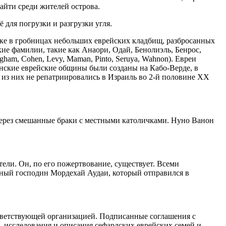
айти среди жителей острова.
 для погрузки и разгрузки угля.
зыке в гробницах небольших еврейских кладбищ, разбросанных
кие фамилии, такие как Анаори, Одай, Бенолиэль, Бенрос,
igham, Cohen, Levy, Maman, Pinto, Seruya, Wahnon). Евреи
канские еврейские общины были созданы на Кабо-Верде, в
е из них не репатриировались в Израиль во 2-й половине XX
ерез смешанные браки с местными католичками. Нуно Ванон
тели. Он, по его пожертвование, существует. Всеми
нный господин Мордехай Аудаи, который отправился в
ответствующей организацией. Подписанные соглашения с
, исследования и описания сефардских еврейских семей и