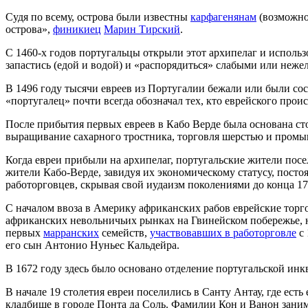
Судя по всему, острова были известны
карфагенянам
(возможно
острова»,
финикиец
Марин Тирский
.
С 1460-х годов португальцы открыли этот архипелаг и использо
запастись (едой и водой) и «распорядиться» слабыми или неже
В 1496 году тысячи евреев из Португалии бежали или были сос
«португалец» почти всегда обозначал тех, кто еврейского пр
После прибытия первых евреев в Кабо Верде была основана сто
выращивание сахарного тростника, торговля шерстью и пром
Когда евреи прибыли на архипелаг, португальские жители посе
жители Кабо-Верде, завидуя их экономическому статусу, постоя
работорговцев, скрывая свой иудаизм поколениями до конца 1
С началом ввоза в Америку африканских рабов еврейские торг
африканских невольничьих рынках на Гвинейском побережье, н
первых
марранских
семейств,
участвовавших в работорговле
с 
его сын Антонио Нуньес Кальдейра.
В 1672 году здесь было основано отделение португальской инк
В начале 19 столетия евреи поселились в Санту Антау, где ест
кладбище в городе Понта да Соль. Фамилии Кон и Ванон занима