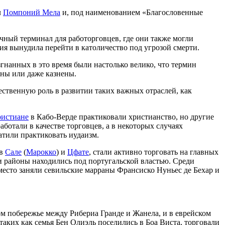
л
Помпоний Мела
и, под наименованием «Благословенные
очный терминал для работорговцев, где они также могли
ия вынудила перейти в католичество под угрозой смерти.
гнанных в это время были настолько велико, что термин
ены или даже казнены.
ественную роль в развитии таких важных отраслей, как
ристиане
в Кабо-Верде практиковали христианство, но другие
аботали в качестве торговцев, а в некоторых случаях
атили практиковать иудаизм.
 в
Сале
(
Марокко
) и
Цфате
, стали активно торговать на главных
и районы находились под португальской властью. Среди
 место заняли севильские марраны Франсиско Нуньес де Бехар и
ном побережье между Рибериа Гранде и Жанела, и в еврейском
аких как семья Бен Олиэль поселились в Боа Виста, торговали