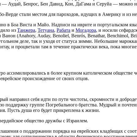
 — Аудай, Бенрос, Бен Давид, Кон, ДаГама и Серуйа — можно н
бо-Верде стали местом для пароходов, идущих в Америку и из неё
енно в Боа Виста и Майо. Надписи на иврите и португальском я
одило из
Танжера
,
Тетуана
,
Рабата
и
Могадора
, и носили сефардс
анон (Anahory, Auday, Benoliel, Benrós, Benathar, Benchimol, Br
угольном деле, так и уходя от статуса зимми. Небольшие марок
нтау, и процветали там в течение практически века, пока многи
о ассимилировались в более крупном католическом обществе ч
еврейское происхождение от своих отцов.
рый направил себя идти по пути чистоты, скромности и доброде
всю поддержку группе Погребального братства. Мудрый и почте
ия. Пусть душа его будет прикреплена к жизни.
-вердийское общество дружбы с Израилем.
оглашения о поддержании порядка на еврейских кладбищах с со
снову для сотрудничества в области физического восстановления