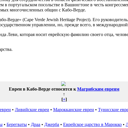
м в португальском посольстве в Вашингтоне в честь конгрессмен
самых многочисленных общин с Кабо-Верде.
-Верде» (Cape Verde Jewish Heritage Project). Его руководитель
государственном управлении, но, прежде всего, в международной
да Леви, которая носит еврейскую фамилию своего отца, челове
рства.
Евреи в Кабо-Верде относится к
Магрибским евреям
↑
[
+
]
евреи
•
Ливийские евреи
•
Марокканские евреи
•
Тунисские евр
ны
•
Берегваты
•
Драа
•
Джерба
•
Еврейское царство в Марокко
•