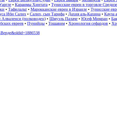
Уаргле
•
Караимы Хинтата
•
Тунисские евреи в торговле Средиз
ики
•
Тафилальт
•
Марокканские евреи в Израиле
•
Тунисские евр
уса Ибн Салих
•
Салих, сын Тарифа
•
Дахия аль-Кахина
•
Каула 
 Алваленси (полководец)
•
Шмуэль Палаче
•
Юсеф Мимран
•
Ба
бских евреев
•
Пунийцы
•
Тошавим
•
Хронология сефардов
•
Хр
бо-Верде&oldid=1886538