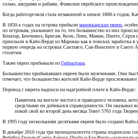
солью, шкурами и рабами. Фамилии еврейского происхождения
Когда работорговля стала незаконной в начале 1800-х годов, Ка
В 1850-х годах на острова прибыли
марокканские евреи
, особ
по островам, указывают на то, что большинство из них происх
Бенатар, Бенчимол, Бригам, Коэн, Леви, Маман, Пинто, Серуя и В
приплыли в Кабо-Верде из Марокко как в поисках заработка в 
первую очередь на островах Сантьяго, Сан-Винсенте и Санто А
столетия.
Также евреи прибывали из
Гибралтара
.
Большинство прибывавших евреев были мужчинами. Они быстр
отмечает, что большинство жителей Кабо-Верде прослеживают 
Перевод с иврита надписи на надгробной плите в Кабо-Верде:
Памятник на могиле чистого и праведного человека, кото
средствами он добивался справедливости. Он оказывал 
покой свой во второй день месяца Тевет 5761 года Творен
В 1995 году несколькими десятками евреев было создано Кабо
В декабре 2010 года три муниципалитета страны подписали с
Рибейра Гранде (Санто Антао), Прайа и Боа Виста «заложили о