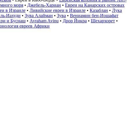
емного моря
•
Джебель-Хариан
•
Евреи на Канарских островах
еи в Израиле
•
Ливийские евреи в Израиле
•
Казаблан
•
Лука
аль-Иахуди
•
Зува Алайман
•
Зува
•
Вениамин бен-Иошафат
кри и Буснаш
•
Avraham Avinu
•
Дрор Йикра
•
Шехархорет
•
онология евреев Африки