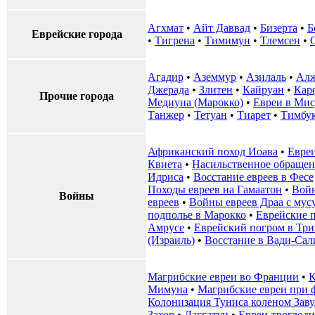
Агхмат
•
Айт Даввад
•
Бизерта
•
Б
Еврейские города
•
Тигрена
•
Тимимун
•
Тлемсен
•
Агадир
•
Аземмур
•
Азилаль
•
Алж
Джерада
•
Злитен
•
Кайруан
•
Кар
Прочие города
Медиуна (Марокко)
•
Евреи в Мис
Танжер
•
Тетуан
•
Тиарет
•
Тимбу
Африканский поход Иоава
•
Евреи
Квиета
•
Насильственное обращен
Идриса
•
Восстание евреев в Фесе
Походы евреев на Гамаатон
•
Войн
Войны
евреев
•
Войны евреев Драа с мус
подполье в Марокко
•
Еврейские 
Амрусе
•
Еврейский погром в Три
(Израиль)
•
Восстание в Вади-Сал
Магрибские евреи во Франции
•
К
Мимуна
•
Магрибские евреи при 
Колонизация Туниса коленом Зав
Захор
•
Даггатун
•
Евреи-троглод