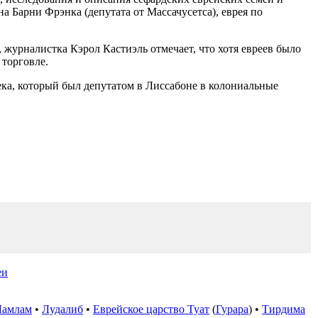
а Барни Фрэнка (депутата от Массачусетса), еврея по
, журналистка Кэрол Кастиэль отмечает, что хотя евреев было
 торговле.
ка, который был депутатом в Лиссабоне в колониальные
еи
Ламлам
•
Лудалиб
•
Еврейское царство Туат
(
Гурара
) •
Тирдима