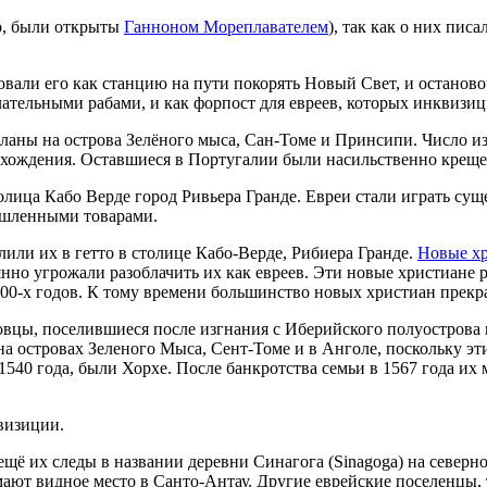
, были открыты
Ганноном Мореплавателем
), так как о них писа
вали его как станцию ​​на пути покорять Новый Свет, и останов
лательными рабами, и как форпост для евреев, которых инквизиц
ланы на острова Зелёного мыса, Сан-Томе и Принсипи. Число из
оисхождения. Оставшиеся в Португалии были насильственно крещ
лица Кабо Верде город Ривьера Гранде. Евреи стали играть сущ
ышленными товарами.
лили их в гетто в столице Кабо-Верде, Рибиера Гранде.
Новые х
нно угрожали разоблачить их как евреев. Эти новые христиане р
700-х годов. К тому времени большинство новых христиан прекр
овцы, поселившиеся после изгнания с Иберийского полуострова
а островах Зеленого Мыса, Сент-Томе и в Анголе, поскольку эт
1540 года, были Хорхе. После банкротства семьи в 1567 года их
визиции.
ь ещё их следы в названии деревни Синагога (Sinagoga) на север
ют видное место в Санто-Антау. Другие еврейские поселенцы, т