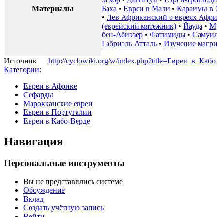
Материалы
Баха
•
Евреи в Мали
•
Караимы в 
•
Лев Африканский о евреях Афр
(еврейский мятежник)
•
Йауда
•
М
бен-Абиэзер
•
Фатимиды
•
Самуил
Габриэль Атталь
•
Изучение магри
Источник —
http://cyclowiki.org/w/index.php?title=Евреи_в_Ка
Категории
:
Евреи в Африке
Сефарды
Марокканские евреи
Евреи в Португалии
Евреи в Кабо-Верде
Навигация
Персональные инструменты
Вы не представились системе
Обсуждение
Вклад
Создать учётную запись
Войти