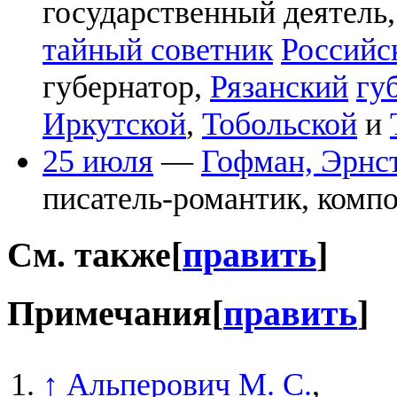
государственный деятель
тайный советник
Российс
губернатор,
Рязанский
гу
Иркутской
,
Тобольской
и
25 июля
—
Гофман, Эрнс
писатель-романтик, компо
См. также
[
править
]
Примечания
[
править
]
↑
Альперович М. С.
,