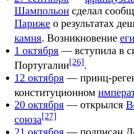
Шампольон
сделал сообщ
Париже
о результатах де
камня
. Возникновение
ег
1 октября
— вступила в с
[26]
Португалии
.
12 октября
— принц-реген
конституционном
импера
20 октября
— открылся
В
[27]
союза
21 октября
— подписан До