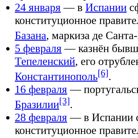
24 января
— в
Испании
сф
конституционное правит
Базана
, маркиза де Санта
5 февраля
— казнён бывш
Тепеленский
, его отрубл
[6]
Константинополь
.
16 февраля
— португальск
[3]
Бразилии
.
28 февраля
— в Испании 
конституционное правит