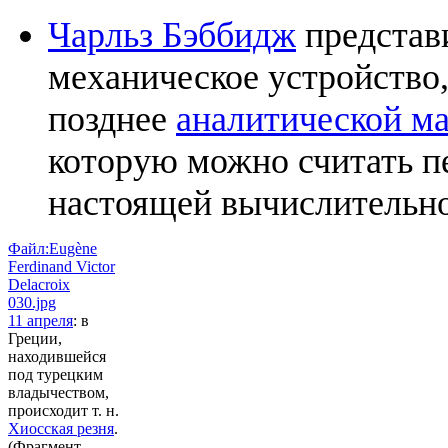
Чарльз Бэббидж
представ
механическое устройство,
позднее
аналитической м
которую можно считать п
настоящей вычислительн
Файл:Eugène
Ferdinand Victor
Delacroix
030.jpg
11 апреля
: в
Греции,
находившейся
под турецким
владычеством,
происходит т. н.
Хиосская резня
.
(Фрагмент