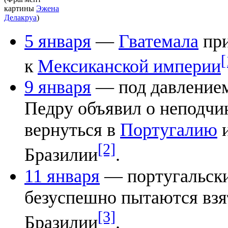
картины
Эжена
Делакруа
)
5 января
—
Гватемала
при
[
к
Мексиканской империи
9 января
— под давление
Педру объявил о неподчи
вернуться в
Португалию
и
[2]
Бразилии
.
11 января
— португальски
безуспешно пытаются взя
[3]
Бразилии
.