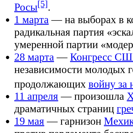
[5]
Росы
.
1 марта
— на выборах в к
радикальная партия «эска
умеренной партии «модер
28 марта
—
Конгресс С
независимости молодых 
продолжающих
войну за 
11 апреля
— произошла
Х
драматичных страниц
гре
19 мая
— гарнизон
Мехи