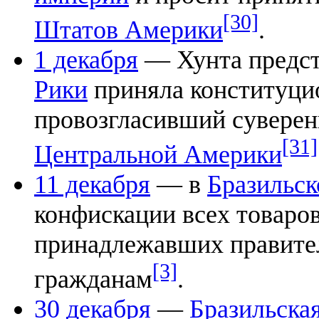
[30]
Штатов Америки
.
1 декабря
— Хунта предст
Рики
приняла конституци
провозгласивший суверен
[31]
Центральной Америки
11 декабря
— в
Бразильс
конфискации всех товаров
принадлежавших правите
[3]
гражданам
.
30 декабря
—
Бразильска