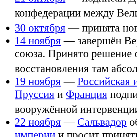
конфедерации между Вел
30 октября
— принята нов
14 ноября
— завершён Ве
союза. Принято решение 
восстановления там абсо
19 ноября
—
Российская 
Пруссия
и
Франция
подпи
вооружённой интервенци
22 ноября
—
Сальвадор
о
империи
и просит принять