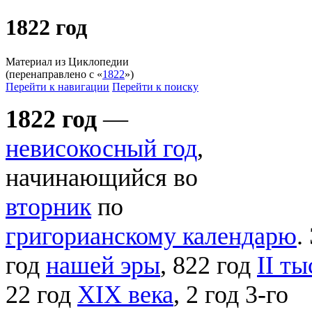
1822 год
Материал из Циклопедии
(перенаправлено с «
1822
»)
Перейти к навигации
Перейти к поиску
1822 год
—
невисокосный год
,
начинающийся во
вторник
по
григорианскому календарю
.
год
нашей эры
, 822 год
II т
22 год
XIX века
, 2 год 3-го