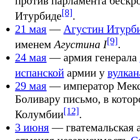
против парламента бескр
[8]
Итурбиде
.
21 мая
—
Агустин Итурб
[9]
именем
Агустина I
.
24 мая
— армия генерала
испанской
армии у
вулка
29 мая
— император Мек
Боливару письмо, в котор
[12]
Колумбии
.
3 июня
— гватемальская 