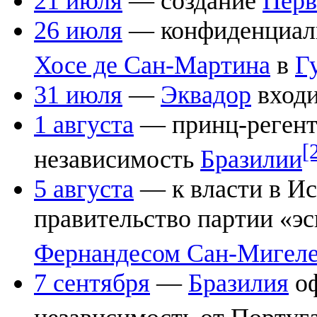
21 июля
— создание
Перв
26 июля
— конфиденциаль
Хосе де Сан-Мартина
в
Г
31 июля
—
Эквадор
входи
1 августа
— принц-регент
[
независимость
Бразилии
5 августа
— к власти в Ис
правительство партии «эс
Фернандесом Сан-Мигел
7 сентября
—
Бразилия
оф