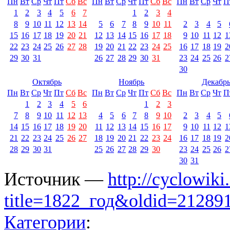
Пн
Вт
Ср
Чт
Пт
Сб
Вс
Пн
Вт
Ср
Чт
Пт
Сб
Вс
Пн
Вт
Ср
Чт
П
1
2
3
4
5
6
7
1
2
3
4
8
9
10
11
12
13
14
5
6
7
8
9
10
11
2
3
4
5
15
16
17
18
19
20
21
12
13
14
15
16
17
18
9
10
11
12
1
22
23
24
25
26
27
28
19
20
21
22
23
24
25
16
17
18
19
2
29
30
31
26
27
28
29
30
31
23
24
25
26
2
30
Октябрь
Ноябрь
Декабр
Пн
Вт
Ср
Чт
Пт
Сб
Вс
Пн
Вт
Ср
Чт
Пт
Сб
Вс
Пн
Вт
Ср
Чт
П
1
2
3
4
5
6
1
2
3
7
8
9
10
11
12
13
4
5
6
7
8
9
10
2
3
4
5
14
15
16
17
18
19
20
11
12
13
14
15
16
17
9
10
11
12
1
21
22
23
24
25
26
27
18
19
20
21
22
23
24
16
17
18
19
2
28
29
30
31
25
26
27
28
29
30
23
24
25
26
2
30
31
Источник —
http://cyclowiki
title=1822_год&oldid=21289
Категории
: