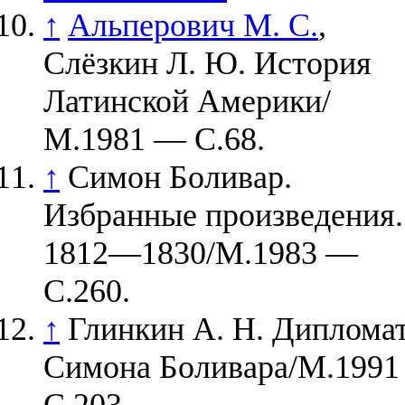
↑
Альперович М. С.
,
Слёзкин Л. Ю. История
Латинской Америки/
М.1981 — С.68.
↑
Симон Боливар.
Избранные произведения.
1812—1830/М.1983 —
С.260.
↑
Глинкин А. Н. Диплома
Симона Боливара/М.199
С.203.