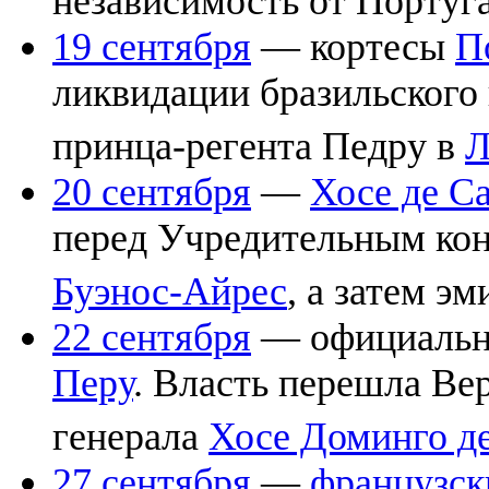
независимость от Португ
19 сентября
— кортесы
П
ликвидации бразильского
принца-регента Педру в
Л
20 сентября
—
Хосе де С
перед Учредительным ко
Буэнос-Айрес
, а затем э
22 сентября
— официально
Перу
. Власть перешла Ве
генерала
Хосе Доминго д
27 сентября
—
французск