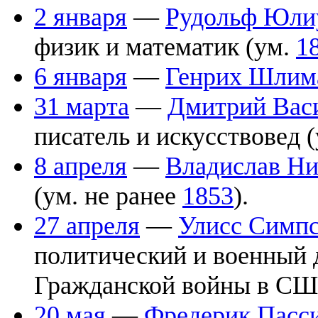
2 января
—
Рудольф Юли
физик и математик (ум.
1
6 января
—
Генрих Шлим
31 марта
—
Дмитрий Вас
писатель и искусствовед 
8 апреля
—
Владислав Ни
(ум. не ранее
1853
).
27 апреля
—
Улисс Симпс
политический и военный д
Гражданской войны в СШ
20 мая
—
Фредерик Пасс