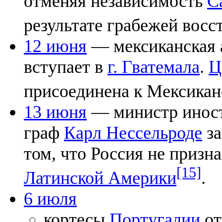
отменяя независимость
С
результате грабежей восс
12 июня
— мексиканская 
вступает в
г. Гватемала
.
Ц
присоединена к Мексикан
13 июня
— министр инос
граф
Карл Нессельроде
за
том, что Россия не призн
[15]
Латинской Америки
.
6 июля
кортесы
Португалии
от