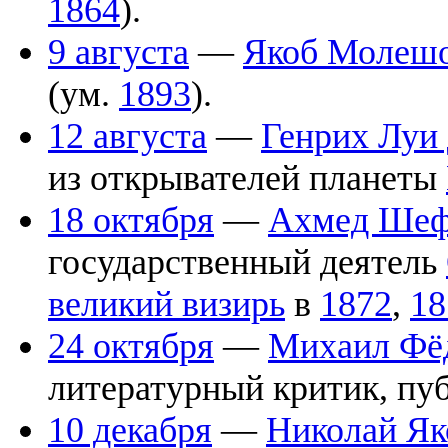
1864
).
9 августа
—
Якоб Молешо
(ум.
1893
).
12 августа
—
Генрих Луи
из открывателей планеты
18 октября
—
Ахмед Шеф
государственный деятель
великий визирь
в
1872
,
18
24 октября
—
Михаил Фё
литературный критик, пуб
10 декабря
—
Николай Як