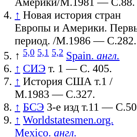
Америки/М.1981 — С.88.
↑
Новая история стран
Европы и Америки. Перв
период. /М.1986 — С.282.
5,0
5,1
5,2
↑
Spain.
англ.
↑
СИЭ
т. 1 — С. 405.
↑
История США т.1 /
М.1983 — С.327.
↑
БСЭ
3-е изд т.11 — С.50
↑
Worldstatesmen.org.
Mexico.
англ.