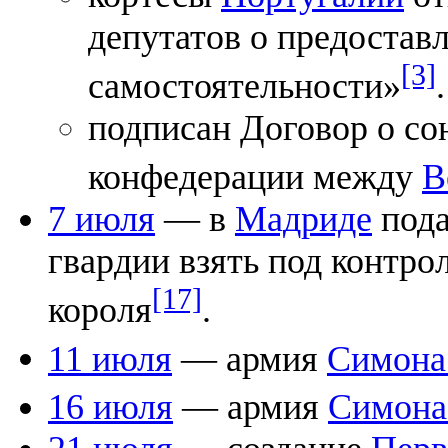
депутатов о предостав
[3]
самостоятельности»
.
подписан Договор о со
конфедерации между
В
7 июля
— в
Мадриде
пода
гвардии взять под контро
[17]
короля
.
11 июля
— армия
Симона
16 июля
— армия
Симона