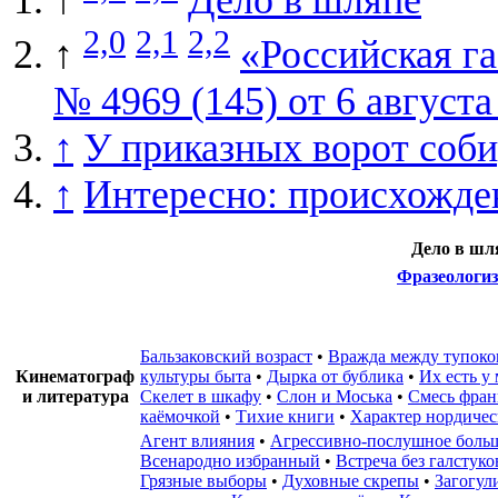
↑
Дело в шляпе
2,0
2,1
2,2
↑
«Российская га
№ 4969 (145) от 6 августа 
↑
У приказных ворот собир
↑
Интересно: происхожде
Дело в шл
Фразеологи
Бальзаковский возраст
•
Вражда между тупоко
Кинематограф
культуры быта
•
Дырка от бублика
•
Их есть у
и литература
Скелет в шкафу
•
Слон и Моська
•
Смесь фран
каёмочкой
•
Тихие книги
•
Характер нордиче
Агент влияния
•
Агрессивно-послушное боль
Всенародно избранный
•
Встреча без галстуко
Грязные выборы
•
Духовные скрепы
•
Загогул