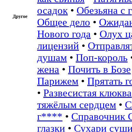
осадок
•
Обезьяна с 
Другое
Общее дело
•
Ожидан
Нового года
•
Олух ц
лицензий
•
Отправля
душам
•
Поп-король
жена
•
Почить в Бозе
Парижем
•
Прятать г
•
Развесистая клюква
тяжёлым сердцем
•
С
г****
•
Справочник 
глазки
•
Сухари суши