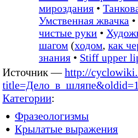
мироздания
•
Танков
Умственная жвачка
чистые руки
•
Художн
шагом
(
ходом
,
как ч
знания
•
Stiff upper li
Источник —
http://cyclowiki
title=Дело_в_шляпе&oldid=
Категории
:
Фразеологизмы
Крылатые выражения