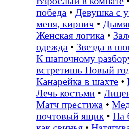
Взрослый в комнате
победа
•
Девушка с 
меня, кирпич
•
Дымящ
Женская логика
•
Зал
одежда
•
Звезда в шо
К шапочному разбор
встретишь Новый год
Канарейка в шахте
•
Лечь костьми
•
Лицен
Матч престижа
•
Мед
почтовый ящик
•
На 
как свинья
•
Натягива