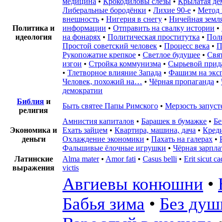
медицина
•
Крокодиловы слёзы
•
Крылатая де
Либеральные бородёнки
•
Лихие 90-е
•
Метод 
внешность
•
Нигерия в снегу
•
Ничейная земл
Политика и
информации
•
Отправить на свалку истории
•
идеология
на фонарях
•
Политическая проститутка
•
Пол
Простой советский человек
•
Процесс века
•
П
Рукопожатие крепкое
•
Светлое будущее
•
Свя
изгои
•
Стройка коммунизма
•
Сырьевой прид
•
Тлетворное влияние Запада
•
Фашизм на экс
Человек, похожий на…
•
Чёрная пропаганда
•
демократии
Библия
и
Быть святее Папы Римского
•
Мерзость запуст
религия
Амнистия капиталов
•
Барашек в бумажке
•
Бе
Экономика и
Ехать зайцем
•
Квартира, машина, дача
•
Кред
деньги
Охлаждение экономики
•
Пахать на галерах
•
Фальшивые ёлочные игрушки
•
Чёрная зарпла
Латинские
Alma mater
•
Amor fati
•
Casus belli
•
Erit sicut c
выражения
victis
Авгиевы конюшни
•
Бабья зима
•
Без душ