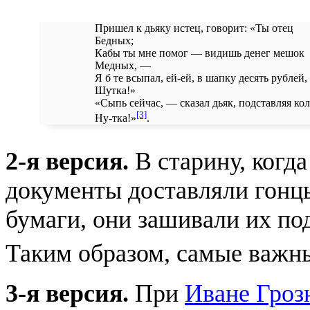
Пришел к дьяку истец, говорит: «Ты отец
Бедных;
Кабы ты мне помог — видишь денег мешок
Медных, —
Я б те всыпал, ей-ей, в шапку десять рублей,
Шутка!»
«Сыпь сейчас, — сказал дьяк, подставляя ко
[3]
Ну-тка!»
.
2-я версия.
В старину, когд
документы доставляли гонц
бумаги, они зашивали их по
Таким образом, самые важн
3-я версия.
При
Иване Гроз