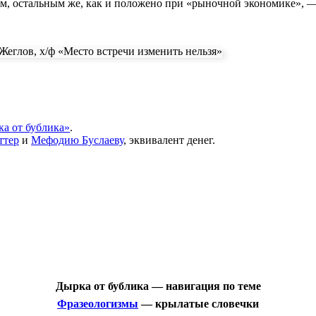
им, остальным же, как и положено при «рыночной экономике», 
Жеглов, х/ф «Место встречи изменить нельзя»
а от бублика»
.
ттер
и
Мефодию Буслаеву
, эквивалент денег.
Дырка от бублика — навигация по теме
Фразеологизмы
— крылатые словечки