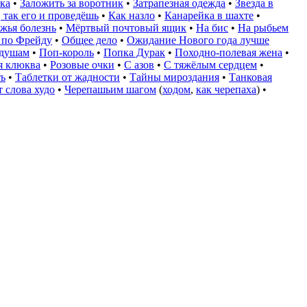
ка
•
Заложить за воротник
•
Затрапезная одежда
•
Звезда в
 так его и проведёшь
•
Как назло
•
Канарейка в шахте
•
жья болезнь
•
Мёртвый почтовый ящик
•
На бис
•
На рыбьем
 по Фрейду
•
Общее дело
•
Ожидание Нового года лучше
душам
•
Поп-король
•
Попка Дурак
•
Походно-полевая жена
•
я клюква
•
Розовые очки
•
С азов
•
С тяжёлым сердцем
•
ь
•
Таблетки от жадности
•
Тайны мироздания
•
Танковая
 слова худо
•
Черепашьим шагом
(
ходом
,
как черепаха
) •