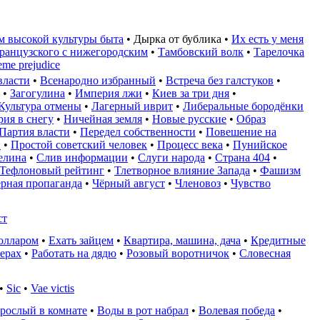
м высокой культуры быта
•
Дырка от бублика
•
Их есть у меня
ранцузского с нижегородским
•
Тамбовский волк
•
Тарелочка
eme prejudice
власти
•
Всенародно избранный
•
Встреча без галстуков
•
•
Загогулина
•
Империя лжи
•
Киев за три дня
•
Культура отмены
•
Лагерный иврит
•
Либеральные бородёнки
ия в снегу
•
Ничейная земля
•
Новые русские
•
Образ
Партия власти
•
Передел собственности
•
Повешение на
и
•
Простой советский человек
•
Процесс века
•
Пунийское
елина
•
Слив информации
•
Слуги народа
•
Страна 404
•
Тефлоновый рейтинг
•
Тлетворное влияние Запада
•
Фашизм
рная пропаганда
•
Чёрный август
•
Членовоз
•
Чувство
ст
олларом
•
Ехать зайцем
•
Квартира, машина, дача
•
Кредитные
лерах
•
Работать на дядю
•
Розовый воротничок
•
Словесная
•
Sic
•
Vae victis
рослый в комнате
•
Воды в рот набрал
•
Волевая победа
•