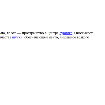
но, то это — пространство в центре
бублика
. Обозначает
качестве
шутки
, обозначающей нечто, лишённое всякого