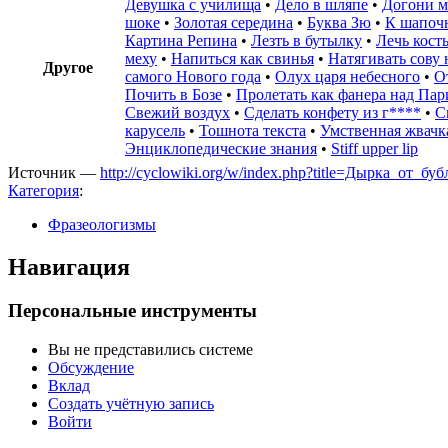
Девушка с училища
•
Дело в шляпе
•
Догони м
шоке
•
Золотая середина
•
Буква Зю
•
К шапоч
Картина Репина
•
Лезть в бутылку
•
Лечь кост
меху
•
Напиться как свинья
•
Натягивать сову 
Другое
самого Нового года
•
Олух царя небесного
•
О
Почить в Бозе
•
Пролетать как фанера над Па
Свежий воздух
•
Сделать конфету из г****
•
С
карусель
•
Тошнота текста
•
Умственная жвачк
Энциклопедические знания
•
Stiff upper lip
Источник —
http://cyclowiki.org/w/index.php?title=Дырка_от_б
Категория
:
Фразеологизмы
Навигация
Персональные инструменты
Вы не представились системе
Обсуждение
Вклад
Создать учётную запись
Войти