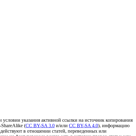
и условии указания активной ссылки на источник копирования
ShareAlike (
CC BY-SA 3.0
и/или
CC BY-SA 4.0
), информацию
 действуют в отношении статей, переведенных или