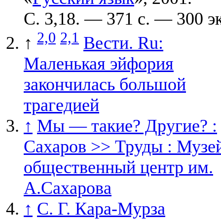
С. 3,18. — 371 с. —
300 эк
2,0
2,1
↑
Вести. Ru:
Маленькая эйфория
закончилась большой
трагедией
↑
Мы — такие? Другие? :
Сахаров >> Труды : Музе
общественный центр им.
А.Сахарова
↑
С. Г. Кара-Мурза