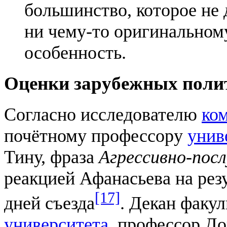
большинство, которое не 
ни чему-то оригинальном
особенность.
Оценки зарубежных поли
Согласно исследователю
ко
почётному профессору
унив
Тину, фраза
Агрессивно-пос
реакцией Афанасьева на ре
[17]
дней съезда
. Декан факу
университета
, профессор Д