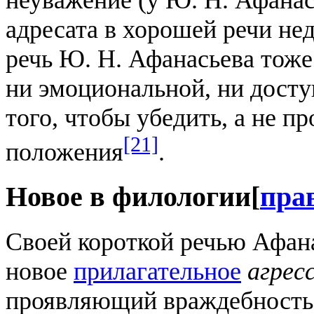
неуважение (у Ю. Н. Афанас
адресата в хорошей речи нед
речь Ю. Н. Афанасьева тоже
ни эмоциональной, ни досту
того, чтобы убедить, а не 
[21]
положения
.
Новое в филологии
[
пра
Своей короткой речью Афана
новое
прилагательное
агрес
проявляющий враждебность