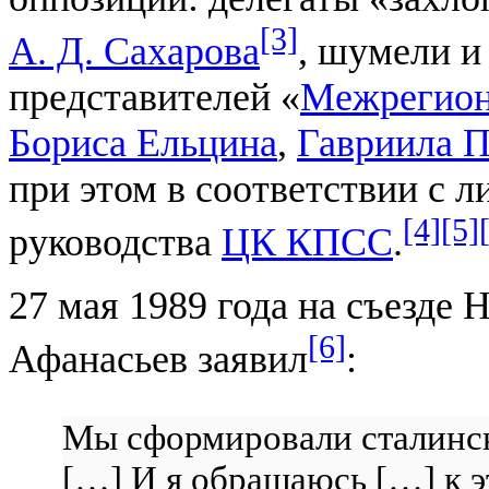
[3]
А. Д. Сахарова
, шумели и
представителей «
Межрегион
Бориса Ельцина
,
Гавриила 
при этом в соответствии с 
[4]
[5]
руководства
ЦК КПСС
.
27 мая 1989 года на съезде
[6]
Афанасьев заявил
:
Мы сформировали сталинс
[…] И я обращаюсь […] к эт