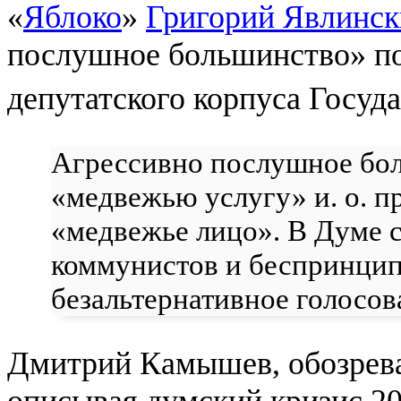
«
Яблоко
»
Григорий Явлинс
послушное большинство» п
депутатского корпуса Госуд
Агрессивно послушное бо
«медвежью услугу» и. о. 
«медвежье лицо». В Думе
коммунистов и беспринцип
безальтернативное голосов
Дмитрий Камышев, обозрева
описывая думский кризис 20