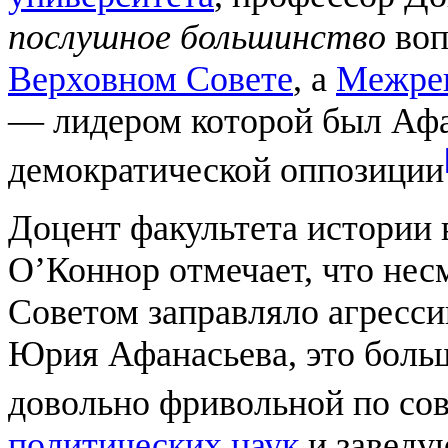
послушное большинство
воп
Верховном Совете
, а
Межрег
— лидером которой был Афа
демократической оппозиции
Доцент факультета истории
О’Коннор отмечает, что нес
Советом заправляло агресс
Юрия Афанасьева, это боль
довольно фривольной по со
политических наук
и заведу