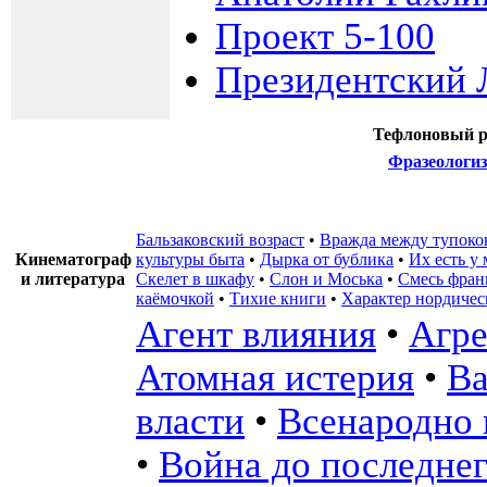
Проект 5-100
Президентский 
Тефлоновый р
Фразеологи
Бальзаковский возраст
•
Вражда между тупоко
Кинематограф
культуры быта
•
Дырка от бублика
•
Их есть у
и литература
Скелет в шкафу
•
Слон и Моська
•
Смесь фран
каёмочкой
•
Тихие книги
•
Характер нордиче
Агент влияния
•
Агре
Атомная истерия
•
Ва
власти
•
Всенародно
•
Война до последне