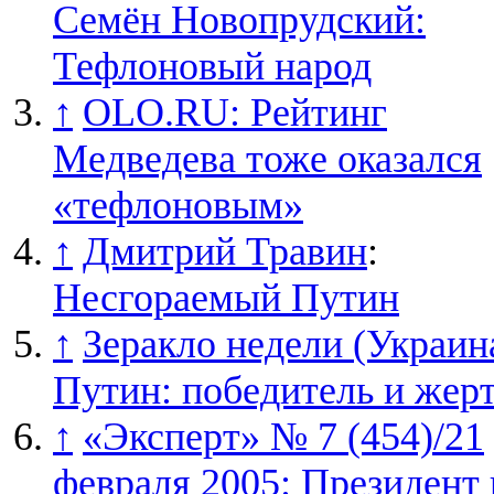
Семён Новопрудский:
Тефлоновый народ
↑
OLO.RU: Рейтинг
Медведева тоже оказался
«тефлоновым»
↑
Дмитрий Травин
:
Несгораемый Путин
↑
Зеракло недели (Украин
Путин: победитель и жер
↑
«Эксперт» № 7 (454)/21
февраля 2005: Президент 