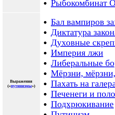
Рыбокомбинат 
Бал вампиров за
Диктатура закон
Духовные скре
Империя лжи
Либеральные бо
Мёрзни, мёрзни,
Пахать на галер
Выражения
(«
путинизмы
»)
Печенеги и пол
Подхрюкивание
Путинизм