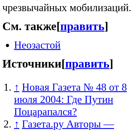
чрезвычайных мобилизаций
См. также
[
править
]
Неозастой
Источники
[
править
]
↑
Новая Газета № 48 от 8
июля 2004: Где Путин
Поцарапался?
↑
Газета.ру Авторы —