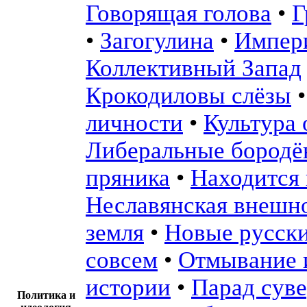
Говорящая голова
•
Г
•
Загогулина
•
Импер
Коллективный Запад
Крокодиловы слёзы
личности
•
Культура
Либеральные бородё
пряника
•
Находится 
Неславянская внешн
земля
•
Новые русск
совсем
•
Отмывание 
истории
•
Парад сув
Политика и