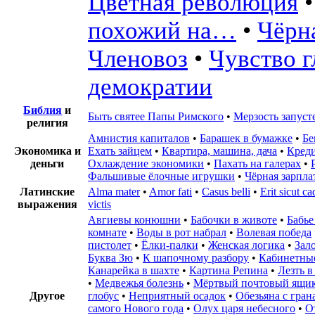
Цветная революция
похожий на…
•
Чёрн
Членовоз
•
Чувство г
демократии
Библия
и
Быть святее Папы Римского
•
Мерзость запуст
религия
Амнистия капиталов
•
Барашек в бумажке
•
Бе
Экономика и
Ехать зайцем
•
Квартира, машина, дача
•
Кред
деньги
Охлаждение экономики
•
Пахать на галерах
•
Фальшивые ёлочные игрушки
•
Чёрная зарпла
Латинские
Alma mater
•
Amor fati
•
Casus belli
•
Erit sicut c
выражения
victis
Авгиевы конюшни
•
Бабочки в животе
•
Бабье
комнате
•
Воды в рот набрал
•
Волевая победа
пистолет
•
Ёлки-палки
•
Женская логика
•
Зал
Буква Зю
•
К шапочному разбору
•
Кабинетные
Канарейка в шахте
•
Картина Репина
•
Лезть в
•
Медвежья болезнь
•
Мёртвый почтовый ящи
Другое
глобус
•
Неприятный осадок
•
Обезьяна с гран
самого Нового года
•
Олух царя небесного
•
О