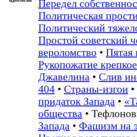
идеология
Передел собственно
Политическая прости
Политический тяжел
Простой советский ч
вероломство
•
Пятая 
Рукопожатие крепкое
Джавелина
•
Слив и
404
•
Страны-изгои
придаток Запада
•
«Т
общества
•
Тефлонов
Запада
•
Фашизм на 