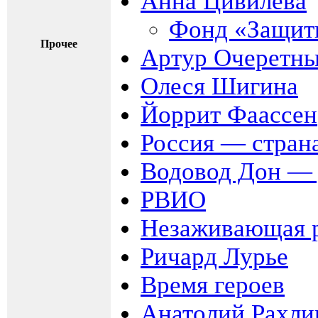
Анна Цивилёва
Фонд «Защит
Прочее
Артур Очеретн
Олеся Шигина
Йоррит Фаассен
Россия — стран
Водовод Дон —
РВИО
Незаживающая р
Ричард Лурье
Время героев
Анатолий Рахли