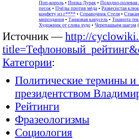
Поп-король
•
Попка Дурак
•
Походно-полевая
песок
•
Пчёлы против мёда
•
Развесистая клюк
конфету из г****
•
Справочник Стеля
•
Стакан
мироздания
•
Танковая карусель
•
Тошнота тек
Художник от слова худо
•
Черепашьим шагом
(
Источник —
http://cyclowiki
title=Тефлоновый_рейтинг&
Категории
:
Политические термины и 
президентством Владими
Рейтинги
Фразеологизмы
Социология