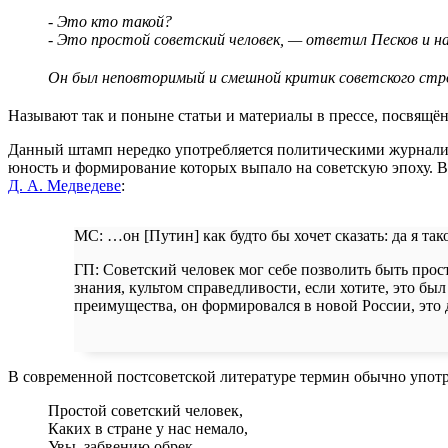
- Это кто такой?
- Это простой советский человек, — ответил Песков и н
Он был неповторимый и смешной критик советского строя 
Называют так и поныне статьи и материалы в прессе, посвящ
Данный штамп нередко употребляется политическими журналист
юность и формирование которых выпало на советскую эпоху. 
Д. А. Медведеве
:
МС: …он [Путин] как будто бы хочет сказать: да я так
ГП: Советский человек мог себе позволить быть прос
знания, культом справедливости, если хотите, это бы
преимущества, он формировался в новой России, это 
В современной постсоветской литературе термин обычно употр
Простой советский человек,
Каких в стране у нас немало,
Увы, забвению обрек