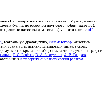
нием «Наш непростой советский человек». Музыку написал
рудовых буднях, но рефреном идут слова:
«Наш непростой,
и проще, то пафосной демагогией (см. стихи к песне
«Наш
ру
, театральную драматургию,
кинематограф
, живопись,
эты и драматурги, активно штамповали типаж в своих
торому нечего скрывать от общества, за что получали награды и
Ананьев
,
Г. С. Берёзко
,
В. А. Закруткин
,
Ф. В. Гладков
,
ставленный в
Категория:Социалистический реализм
).