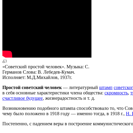
«Советский простой человек». Музыка: С.
Германов Слова: В. Лебедев-Кумач.
Исполняет: М.Д.Михайлов, 1937г.
Простой советский человек
— литературный
штамп
советско
в себя основные характеристики члена общества:
скромность
,
т
счастливое будущее
, жизнерадостность и т. д.
Возникновению подобного штампа способствовало то, что Сове
чему было положено в 1918 году — именно тогда, в 1918 г.,
Н. 
Постепенно, с падением веры в построение коммунистического