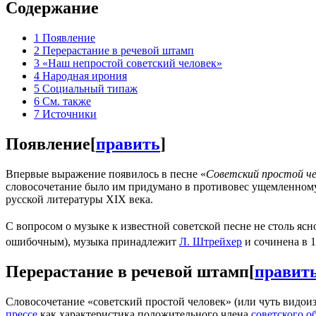
Содержание
1
Появление
2
Перерастание в речевой штамп
3
«Наш непростой советский человек»
4
Народная ирония
5
Социальный типаж
6
См. также
7
Источники
Появление
[
править
]
Впервые выражение появилось в песне «
Советский простой че
словосочетание было им придумано в противовес ущемленно
русской литературы XIX века.
С вопросом о музыке к известной советской песне не столь яс
ошибочным), музыка принадлежит
Л. Штрейхер
и сочинена в 1
Перерастание в речевой штамп
[
правит
Словосочетание «советский простой человек» (или чуть видои
прессе
как характеристика положительного члена
советского о