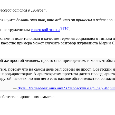
авсегда остался в „Клубе“
.
и умел делать это так, что всё, что он приносил в редакцию, 
[9]
[10]
ённые труженикам
советской эпохи
.
ами и политологами в качестве термина социального типажа дл
В качестве примера может служить разговор журналиста Марии 
ой же простой человек, просто стал президентом, и хочет, чтобы
тым, потому что на самом деле был совсем не прост. Советский
л народ-аристократ. А аристократам простота дается проще, арис
другой человек, но для него есть важное обстоятельство: соглас
—
Враги Медведева: кто они? Павловский в эфире у Мари
ебляется в ироничном смысле: