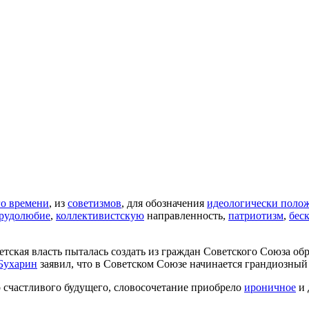
го времени
, из
советизмов
, для обозначения
идеологически поло
рудолюбие
,
коллективистскую
направленность,
патриотизм
,
бес
тская власть пыталась создать из граждан Советского Союза об
Бухарин
заявил, что в Советском Союзе начинается грандиозный
 счастливого будущего, словосочетание приобрело
ироничное
и 