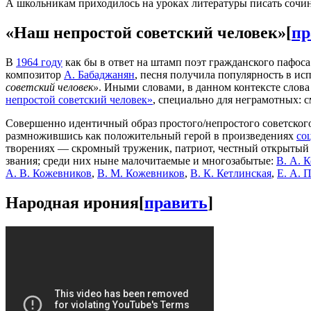
А школьникам приходилось на уроках литературы писать сочин
«Наш непростой советский человек»
[
пр
В
1964 году
как бы в ответ на штамп поэт гражданского пафос
композитор
А. Бабаджанян
, песня получила популярность в и
советский человек»
. Иными словами, в данном контексте слова
непростой советский человек»
, специально для неграмотных: с
Совершенно идентичный образ простого/непростого советског
размножившись как положительный герой в произведениях
со
творениях — скромный труженик, патриот, честный открытый
звания; среди них ныне малочитаемые и многозабытые:
В. А. 
А. В. Кожевников
,
В. М. Кожевников
,
В. К. Кетлинская
,
Е. А. 
Народная ирония
[
править
]