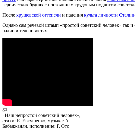
героических буднях с постоянным трудовым подвигом советск
После
хрущевской оттепели
и падения
культа личности Сталин
Однако сам речевой штамп «простой советский человек» так и 
радио и теленовостях.
«Наш непростой советский человек»,
стихи: Е. Евтушенко, музыка: А.
Бабаджанян, исполнение: Г. Отс