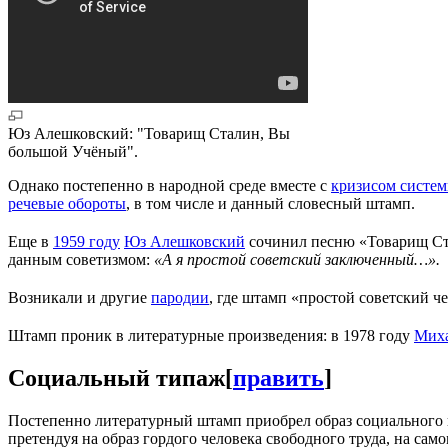
Юз Алешковский: "Товарищ Сталин, Вы
большой Учёный".
Однако постепенно в народной среде вместе с
кризисом систе
речевые обороты
, в том числе и данный словесный штамп.
Еще в
1959 году
Юз Алешковский
сочинил песню «Товарищ Ст
данным советизмом:
«А я простой советский заключенный…».
Возникали и другие
пародии
, где штамп «простой советский 
Штамп проник в литературные произведения: в 1978 году
Мих
Социальный типаж
[
править
]
Постепенно литературный штамп приобрел образ социального п
претендуя на образ гордого человека свободного труда, на само