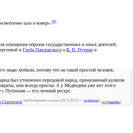
[8]
немедленно шло в номер».
я освещения образов государственных и иных деятелей,
Сергеевой и
Глеба Павловского
о
В. В. Путине
и
 его люди любили, потому что он такой простой человек.
 народ был утонченно передовой народ, пронизанный культом
тократы, они всегда просты. А у Медведева уже нет этого
ие с Путиным — его личный ресурс.
[
недоступная ссылка (26.V.2013) —
история
]
и Сергеевой
(
слушать
)