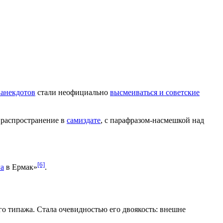
 анекдотов
стали неофициально
высмеиваться и советские
 распространение в
самиздате
, с парафразом-насмешкой над
[6]
а
в Ермак»
.
о типажа. Стала очевидностью его двоякость: внешне