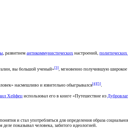
мы
, развитием
антикоммунистических
настроений,
политических
[3]
алин, вы большой ученый»
, мгновенно получившую широкое
[4]
[5]
человек» насмешливо и язвительно обыгрывался
.
аил Хейфец
использовал его в книге «Путешествие из
Дубровлаг
онятия и стал употребляться для определения образа социальног
м деле показывал человека, забитого идеологией.