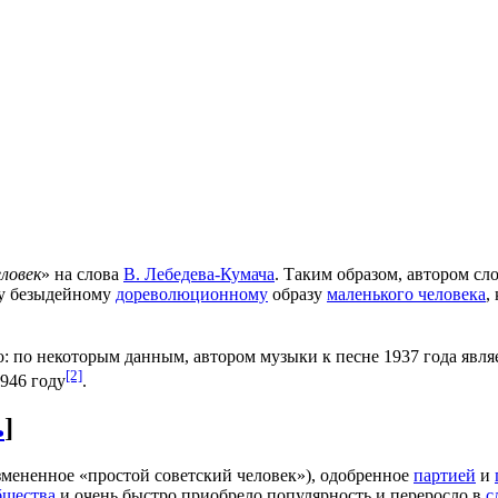
ловек
» на слова
В. Лебедева-Кумача
. Таким образом, автором сл
му безыдейному
дореволюционному
образу
маленького человека
,
но: по некоторым данным, автором музыки к песне 1937 года явля
[2]
946 году
.
ь
]
змененное «простой советский человек»), одобренное
партией
и
бщества
и очень быстро приобрело популярность и переросло в
с