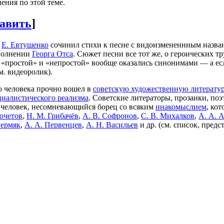
ения по этой теме.
авить
]
а
Е. Евтушенко
сочинил стихи к песне с видоизмененнным назва
сполнении
Георга Отса
. Сюжет песни все тот же, о героических т
 «простой» и «непростой» вообще оказались синонимами — а есл
м. видеоролик).
о человека прочно вошел в
советскую художественную литерату
циалистического реализма
. Cоветские литераторы, прозаики, по
 человек, несомневающийся борец со всяким
инакомыслием
, ко
Кочетов
,
Н. М. Грибачёв
,
А. В. Софронов
,
С. В. Михалков
,
А. А. 
Пермяк
,
А. А. Первенцев
,
А. Н. Васильев
и др. (см. список, пред