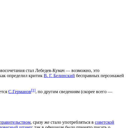
овосочетания стал Лебедев-Кумач — возможно, это
 как определил критик
В. Г. Белинский
бесправных персонажей
[1]
ется
С.Германов
, по другим сведениям (скорее всего —
правительством
, сразу же стало употребляться в
советской
ловесный штамп
: так в официозе было принято писать о