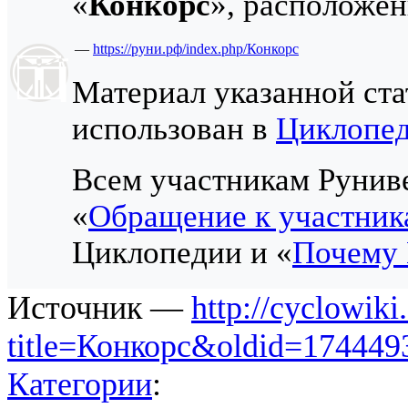
«
Конкорс
», расположен
—
https://руни.рф/index.php/Конкорс
Материал указанной ста
использован в
Циклопе
Всем участникам Руниве
«
Обращение к участник
Циклопедии и «
Почему 
Источник —
http://cyclowiki
title=Конкорс&oldid=174449
Категории
: