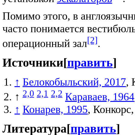
Помимо этого, в англоязычн
часто понимается вестибюль
[2]
операционный зал
.
Источники
[
править
]
↑
Белокобыльский, 2017
, 
2,0
2,1
2,2
↑
Караваев, 1964
↑
Конарев, 1995
, Конкорс,
Литература
[
править
]