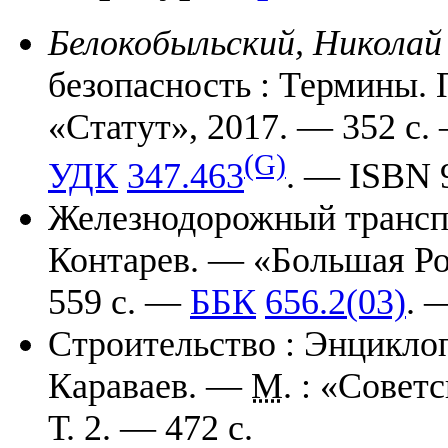
Белокобыльский, Николай
безопасность : Термины.
«Статут», 2017. — 352 с
(G)
УДК
347.463
. — ISBN 
Железнодорожный транспо
Контарев. — «Большая Ро
559 с. —
ББК
656.2(03)
. 
Строительство : Энциклоп
Караваев. —
М
. : «Совет
Т. 2. — 472 с.