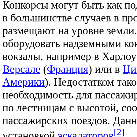
Конкорсы могут быть как по
в большинстве случаев в пр
размещают на уровне земли.
оборудовать надземными к
вокзалы, например в Харлоу
Версале
(
Франция
) или в
Ци
Америки
). Недостатком так
необходимость для пассажи
по лестницам с высотой, со
пассажирских поездов. Дан
[2]
установкой
эскалаторов
.