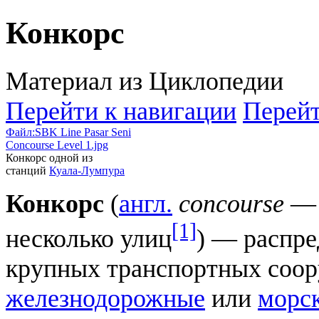
Конкорс
Материал из Циклопедии
Перейти к навигации
Перейт
Файл:SBK Line Pasar Seni
Concourse Level 1.jpg
Конкорс одной из
станций
Куала-Лумпура
Конкорс
(
англ.
concourse
— 
[1]
несколько улиц
) — распре
крупных транспортных соор
железнодорожные
или
морс