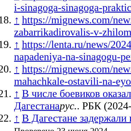
i-sinagoga-sinagoga-prakti
↑
https://mignews.com/news/
zabarrikadirovalis-v-zhil
↑
https://lenta.ru/news/20
napadeniya-na-sinagogu-per
↑
https://mignews.com/news
mahachkale-ostavili-na-ey
↑
В числе боевиков оказа
Дагестана
рус.
. РБК (2024
↑
В Дагестане задержали 
Проверено 23 июня 2024.