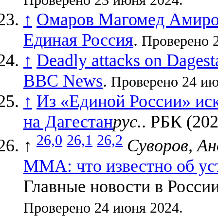
↑
Омаров Магомед Амиров
Единая Россия
.
Проверено 2
↑
Deadly attacks on Dagest
BBC News
.
Проверено 24 ию
↑
Из «Единой России» ис
на Дагестан
рус.
. РБК (202
26,0
26,1
26,2
↑
Суворов, Ан
ММА: что известно об ус
Главные новости в России
Проверено 24 июня 2024.