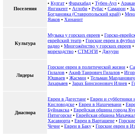
•
Кулгат
•
Фарахабад
•
Тубен-Аул
•
Арака
Поселения
Янгикент
•
Аглоби
•
Рубас
•
Самарон
•
За
Богдановка (Ставропольский край)
•
Менж
Яаков
•
Хинанит
Музыка у горских евреев
•
Горско-еврейс
еврейский театр
•
Горские евреи в футбол
Культура
радио
•
Многожёнство у горских евреев
мореходство
•
СТМЭГИ
•
Джуури
Горские евреи в политической жизни
•
Са
Гилалов
•
Акиф Таирович Гилалов
•
Игор
Лидеры
Юшваев
•
Жасмин
•
Тельман Марданович
Захарьяев
•
Зарах Бинсионович Илиев
•
Г
Евреи в Дагестане
•
Евреи и субботники 
Кисловодске
•
Евреи в Нахичевани
•
Евр
Буйнакска
•
Еврейская община города Ку
Диаспора
Пятигорске
•
Еврейская община Махачка
Хасавюрта
•
Евреи в Варташене
•
Горские
Чечне
•
Евреи в Баку
•
Горские евреи в И