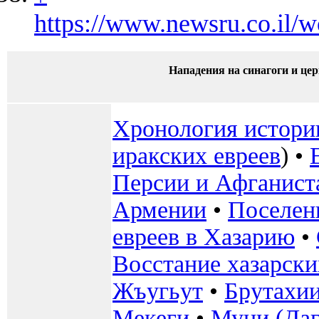
https://www.newsru.co.il/
Нападения на синагоги и це
Хронология истории
иракских евреев
) •
Персии и Афганист
Армении
•
Поселен
евреев в Хазарию
•
Восстание хазарских
Жъугьут
•
Брутахи
Мекеги
•
Муни (Даг