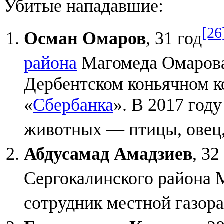
Убитые нападавшие:
[26
Осман Омаров
, 31 год
района
Магомеда Омаров
Дербентском коньячном к
«
Сбербанка
». В 2017 год
животных — птицы, овец, 
Абдусамад Амадзиев
, 32
Сергокалинского района 
сотрудник местной газор