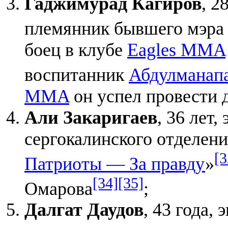
Гаджимурад Кагиров
, 2
племянник бывшего мэр
боец в клубе
Eagles MMA
воспитанник
Абдулманап
MMA
он успел провести д
Али Закаригаев
, 36 лет,
сергокалинского отделени
[3
Патриоты — За правду
»
[34]
[35]
Омарова
;
Далгат Даудов
, 43 года,