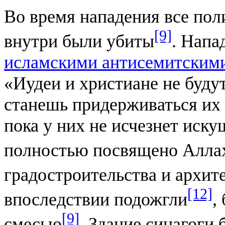
Во время нападения все пол
[9]
внутри были убиты
. Напа
исламскими антисемитским
«Иудеи и христиане не будут
станешь придерживаться их 
пока у них не исчезнет иску
полностью посвящено Алла
градостроительства и архит
[12]
впоследствии подожгли
,
[9]
смесью
. Здание синагоги