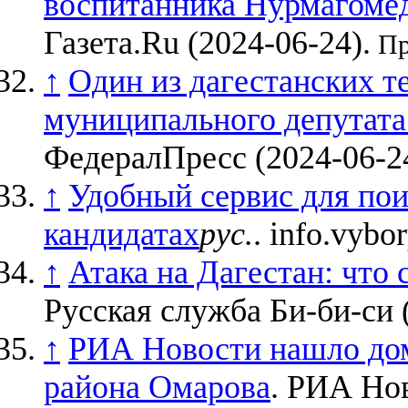
воспитанника Нурмагомедо
Газета.Ru (2024-06-24).
Пр
↑
Один из дагестанских т
муниципального депутата 
ФедералПресс (2024-06-24
↑
Удобный сервис для по
кандидатах
рус.
. info.vybor
↑
Атака на Дагестан: что 
Русская служба Би-би-си 
↑
РИА Новости нашло дом
района Омарова
. РИА Нов