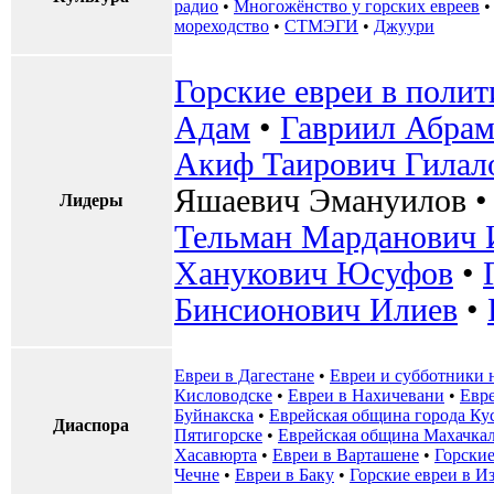
радио
•
Многожёнство у горских евреев
мореходство
•
СТМЭГИ
•
Джуури
Горские евреи в поли
Адам
•
Гавриил Абрам
Акиф Таирович Гилал
Яшаевич Эмануилов
Лидеры
Тельман Марданович 
Ханукович Юсуфов
•
Бинсионович Илиев
•
Евреи в Дагестане
•
Евреи и субботники 
Кисловодске
•
Евреи в Нахичевани
•
Евр
Буйнакска
•
Еврейская община города Ку
Диаспора
Пятигорске
•
Еврейская община Махачка
Хасавюрта
•
Евреи в Варташене
•
Горские
Чечне
•
Евреи в Баку
•
Горские евреи в И