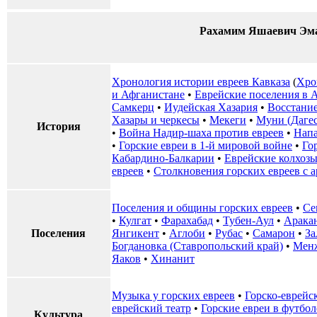
Рахамим Яшаевич Эма
Хронология истории евреев Кавказа
(
Хро
и Афганистане
•
Еврейские поселения в 
Самкерц
•
Иудейская Хазария
•
Восстание
Хазары и черкесы
•
Мекеги
•
Муни (Дагес
История
•
Война Надир-шаха против евреев
•
Напа
•
Горские евреи в 1-й мировой войне
•
Го
Кабардино-Балкарии
•
Еврейские колхозы
евреев
•
Столкновения горских евреев с 
Поселения и общины горских евреев
•
Се
•
Кулгат
•
Фарахабад
•
Тубен-Аул
•
Арака
Поселения
Янгикент
•
Аглоби
•
Рубас
•
Самарон
•
За
Богдановка (Ставропольский край)
•
Менж
Яаков
•
Хинанит
Музыка у горских евреев
•
Горско-еврейс
еврейский театр
•
Горские евреи в футбол
Культура