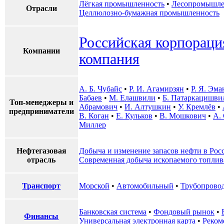
Лёгкая промышленность
•
Лесопромышле
Отрасли
Целлюлозно-бумажная промышленность
Российская корпораци
Компании
компания
А. Б. Чубайс
•
Р. И. Агамирзян
•
Р. Я. Эм
Бабаев
•
М. Елашвили
•
Б. Патаркацишви
Топ-менеджеры и
Абрамович
•
И. Алтушкин
•
У. Кремлёв
•
предприниматели
В. Коган
•
Е. Кульков
•
В. Мошкович
•
А.
Миллер
Нефтегазовая
Добыча и изменение запасов нефти в Рос
отрасль
Современная добыча ископаемого топлив
Транспорт
Морской
•
Автомобильный
•
Трубопрово
Банковская система
•
Фондовый рынок
•
Финансы
Универсальная электронная карта
•
Реком