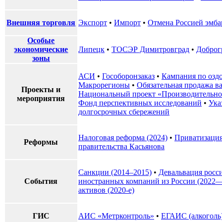
Внешняя торговля
Экспорт
•
Импорт
•
Отмена Россией эмбар
Особые
экономические
Липецк
•
ТОСЭР Димитровград
•
Доброг
зоны
АСИ
•
Гособоронзаказ
•
Кампания по озд
Макрорегионы
•
Обязательная продажа 
Проекты и
Национальный проект «Производительнос
мероприятия
Фонд перспективных исследований
•
Ука
долгосрочных сбережений
Налоговая реформа (2024)
•
Приватизаци
Реформы
правительства Касьянова
Санкции (2014–2015)
•
Девальвация росс
События
иностранных компаний из России (2022
активов (2020-е)
ГИС
АИС «Метрконтроль»
•
ЕГАИС (алкоголь