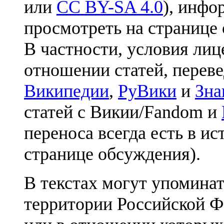
или
CC BY-SA 4.0
), инфо
просмотреть на странице 
В частности, условия лиц
отношении статей, перев
Википедии
,
РуВики
и
Зна
статей с Викии/Fandom и
переноса всегда есть в ис
странице обсуждения).
В текстах могут упоминат
территории Российской Ф