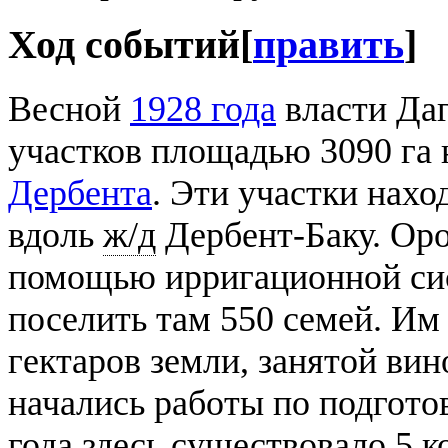
Ход событий
[
править
]
Весной
1928 года
власти Даг
участков площадью 3090 га н
Дербента
. Эти участки нахо
вдоль
ж/д
Дербент-Баку. Ор
помощью ирригационной сис
поселить там 550 семей. Им
гектаров земли, занятой ви
начались работы по подготов
года здесь существовало 5 к