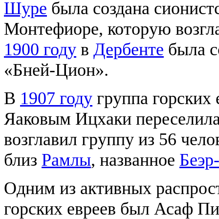
Шуре
была создана сионист
Монтефиоре, которую возгл
1900 году
в
Дербенте
была с
«Бней-Цион».
В
1907 году
группа горских 
Яаковым Ицхаки переселила
возглавил группу из 56 чел
близ
Рамлы
, названное
Беэр
Одним из активных распрос
горских евреев был Асаф Пи