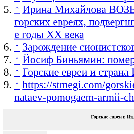
↑
Ирина Михайлова ВО
горских евреях, подвергш
е годы ХХ века
↑
Зарождение сионистског
↑
Йосиф Биньямин: помер
↑
Горские евреи и страна
↑
https://stmegi.com/gorsk
nataev-pomogaem-armii-c
Горские евреи в Из