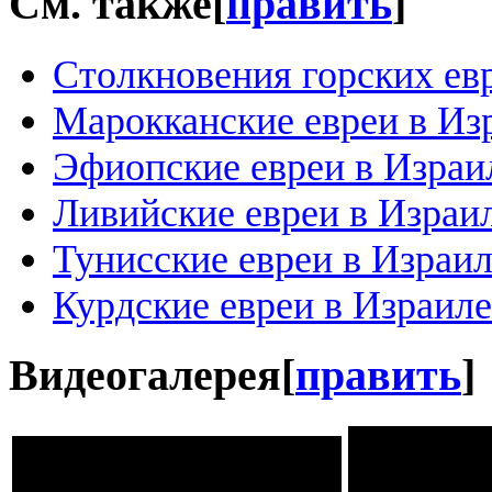
См. также
[
править
]
Столкновения горских евр
Марокканские евреи в Из
Эфиопские евреи в Израи
Ливийские евреи в Израи
Тунисские евреи в Израи
Курдские евреи в Израиле
Видеогалерея
[
править
]