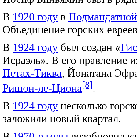
В
1920 году
в
Подмандатной
Объединение горских евреев
В
1924 году
был создан «
Гис
Исраэль». В его правление и
Петах-Тиква
, Йонатана Эфр
[8]
Ришон-ле-Циона
.
В
1924 году
несколько горск
заложили новый квартал.
В
1970-е годы
возобновилась