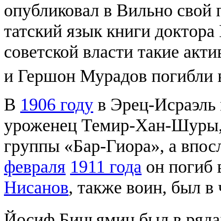
опубликовал в Вильно свой п
татский язык книги доктора
советской власти такие акт
и Гершон Мурадов погибли 
В
1906 году
в Эрец-Исраэль 
уроженец Темир-Хан-Шуры, 
группы «Бар-Гиора», а впос
февраля
1911 года
он погиб в
Нисанов
, также воин, был в
Йосиф Биньямин был в ряд