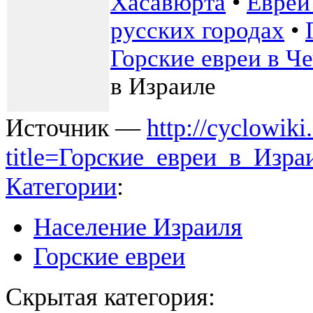
Хасавюрта
•
Евреи
русских городах
•
Горские евреи в Ч
в Израиле
Источник —
http://cyclowiki
title=Горские_евреи_в_Изр
Категории
:
Население Израиля
Горские евреи
Скрытая категория: