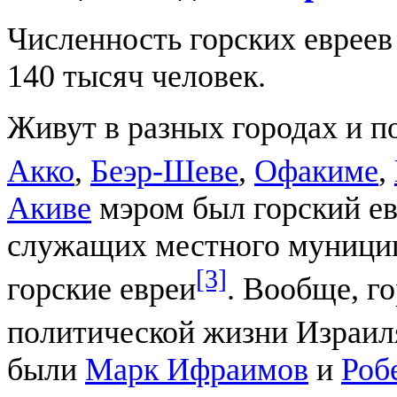
Численность горских евреев
140 тысяч человек.
Живут в разных городах и п
Акко
,
Беэр-Шеве
,
Офакиме
,
Акиве
мэром был горский е
служащих местного муницип
[3]
горские евреи
. Вообще, г
политической жизни Израил
были
Марк Ифраимов
и
Роб