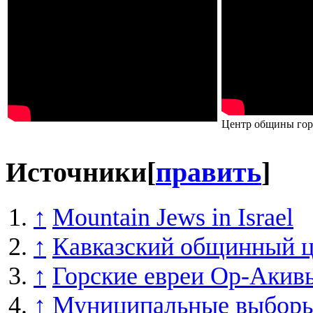
Центр общины гор
Источники
[
править
]
↑
Mountain Jews in Israel
↑
Кавказский общинный ц
↑
Горские евреи Ор-Акив
↑
Муниципальные выборы 