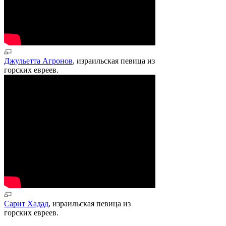
Джульетта Агронов
, израильская певица из
горских евреев.
Сарит Хадад
, израильская певица из
горских евреев.