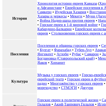
Хронология истории евреев Кавказа
(
Хро
и Афганистане
•
Еврейские поселения в 
Самкерц
•
Иудейская Хазария
•
Восстание
Хазары и черкесы
•
Мекеги
•
Муни (Дагес
История
•
Война Надир-шаха против евреев
•
Напа
•
Горские евреи в 1-й мировой войне
•
Го
Кабардино-Балкарии
•
Еврейские колхозы
евреев
•
Столкновения горских евреев с 
Поселения и общины горских евреев
•
Се
•
Кулгат
•
Фарахабад
•
Тубен-Аул
•
Арака
Поселения
Янгикент
•
Аглоби
•
Рубас
•
Самарон
•
За
Богдановка (Ставропольский край)
•
Менж
Яаков
•
Хинанит
Музыка у горских евреев
•
Горско-еврейс
еврейский театр
•
Горские евреи в футбол
Культура
радио
•
Многожёнство у горских евреев
мореходство
•
СТМЭГИ
•
Джуури
Горские евреи в политической жизни
•
Са
Гилалов
•
Акиф Таирович Гилалов
•
Игор