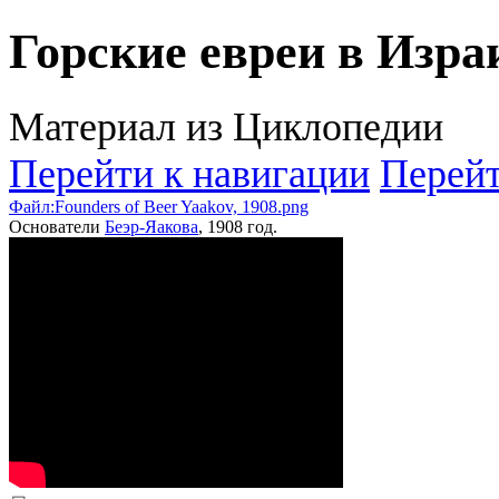
Горские евреи в Изра
Материал из Циклопедии
Перейти к навигации
Перейт
Файл:Founders of Beer Yaakov, 1908.png
Основатели
Беэр-Яакова
, 1908 год.