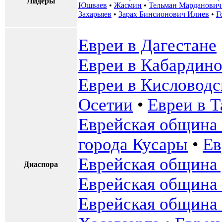
Лидеры
Юшваев
•
Жасмин
•
Тельман Марданович
Захарьяев
•
Зарах Бинсионович Илиев
•
Г
Евреи в Дагестане
Евреи в Кабардин
Евреи в Кисловодс
Осетии
•
Евреи в Т
Еврейская община
города Кусары
•
Ев
Еврейская община
Диаспора
Еврейская община
Еврейская община