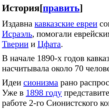
История
[
править
]
Издавна
кавказские евреи
со
Исраэль
, помогали еврейс
Тверии
и
Цфата
.
В начале 1890-х годов кавк
насчитывала около 70 челов
Идеи
сионизма
рано распрос
Уже в
1898 году
представите
работе 2-го Сионистского ко