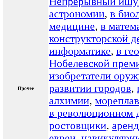
Непрерывный ишу
астрономии
,
в био
медицине
,
в матем
конструкторской д
информатике
,
в ге
Нобелевской прем
изобретатели оруж
развитии городов
,
Прочее
алхимии
,
мореплав
в революционном 
ростовщики
,
арен
евреи
,
навикуляри