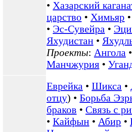
•
Хазарский кагана
царство
•
Химьяр
•
Эс-Сувейра
•
Эци
Яхудистан
•
Яхудл
Проекты
:
Ангола
Манчжурия
•
Уган
Еврейка
•
Шикса
•
отцу
) •
Борьба Эзр
браков
•
Связь с р
•
Кайфын
•
Абир
•