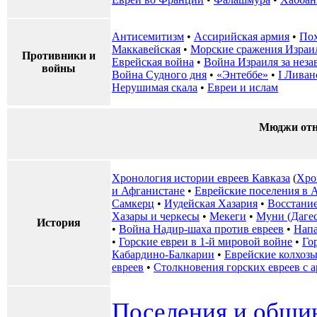
Антисемитизм
•
Ассирийская армия
•
Пох
Маккавейская
•
Морские сражения Израи
Противники и
Еврейская война
•
Война Израиля за неза
войны
Война Судного дня
•
«Энтеббе»
•
I Ливан
Нерушимая скала
•
Евреи и ислам
Мюджи отн
Хронология истории евреев Кавказа
(
Хро
и Афганистане
•
Еврейские поселения в 
Самкерц
•
Иудейская Хазария
•
Восстание
Хазары и черкесы
•
Мекеги
•
Муни (Дагес
История
•
Война Надир-шаха против евреев
•
Напа
•
Горские евреи в 1-й мировой войне
•
Го
Кабардино-Балкарии
•
Еврейские колхозы
евреев
•
Столкновения горских евреев с 
Поселения и общин