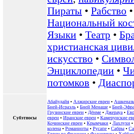
Пираты
•
Рабство
Национальный ко
Языки
•
Театр
•
Бр
христианская циви
искусство
•
Симво
Энциклопедии
•
Чи
потомков
•
Диаспо
Абайудайя
•
Алжирские евреи
•
Ашкеназ
Бней-Исраэль
•
Бней Менаше
•
Бней-Эфр
Грузинские евреи
•
Дёнме
•
Джерауа
•
Ев
Субэтносы
евреи
•
Иранские евреи
•
Камерунские ев
Кочинские евреи
•
Крымчаки
•
Лахлухи
колена
•
Романиоты
•
Русапе
•
Сабры
•
Са
Евреи во Франции
•
Фалашмура
•
Хаббан