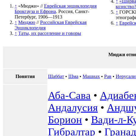
↑
«Ширва
↑
«Мюджи» //
Еврейская энциклопедия
коэнство
Брокгауза и Ефрона
. Россия, Санкт-
↑
ГОРСКИ
Петербург, 1906—1913
этнографи
↑
Мюджю
//
Российская Еврейская
↑
Еврейс
Энциклопедия
↑
Таты, их расселение и говоры
Мюджи отно
Понятия
Шаббат
•
Шма
•
Машиах
•
Рав
•
Иерусал
Аба-Сава
•
Адиабе
Андалусия
•
Андш
Борион
•
Вади-л-К
Гибралтар
•
Гранад