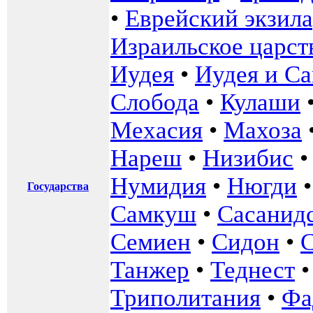
•
Еврейский экзила
Израильское царст
Иудея
•
Иудея и С
Слобода
•
Кулаши
Мехасия
•
Махоза
Нареш
•
Низибис
Нумидия
•
Нюгди
Государства
Самкуш
•
Сасанидс
Семиен
•
Сидон
•
Танжер
•
Теднест
Триполитания
•
Фа