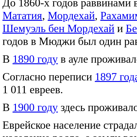
До 1860-х годов раввинам
Мататия
,
Мордехай
,
Рахами
Шемуэль бен Мордехай
и
Бе
годов в Мюджи был один ра
В
1890 году
в ауле проживал
Согласно переписи
1897 год
1 011 евреев.
В
1900 году
здесь проживало
Еврейское население страдал