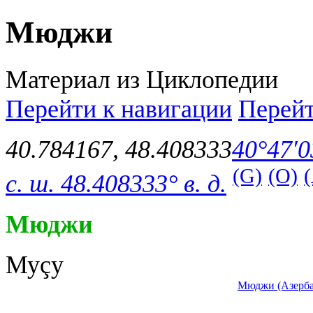
Мюджи
Материал из Циклопедии
Перейти к навигации
Перейт
40.784167
,
48.408333
40°47′0
(G)
(O)
с. ш.
48.408333° в. д.
Мюджи
Муçу
Мюджи (Азерб