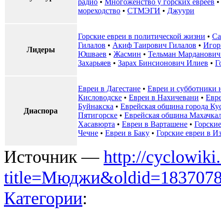
радио
•
Многожёнство у горских евреев
мореходство
•
СТМЭГИ
•
Джуури
Горские евреи в политической жизни
•
Са
Гилалов
•
Акиф Таирович Гилалов
•
Игор
Лидеры
Юшваев
•
Жасмин
•
Тельман Марданович
Захарьяев
•
Зарах Бинсионович Илиев
•
Г
Евреи в Дагестане
•
Евреи и субботники 
Кисловодске
•
Евреи в Нахичевани
•
Евр
Буйнакска
•
Еврейская община города Ку
Диаспора
Пятигорске
•
Еврейская община Махачка
Хасавюрта
•
Евреи в Варташене
•
Горские
Чечне
•
Евреи в Баку
•
Горские евреи в И
Источник —
http://cyclowiki
title=Мюджи&oldid=183707
Категории
: