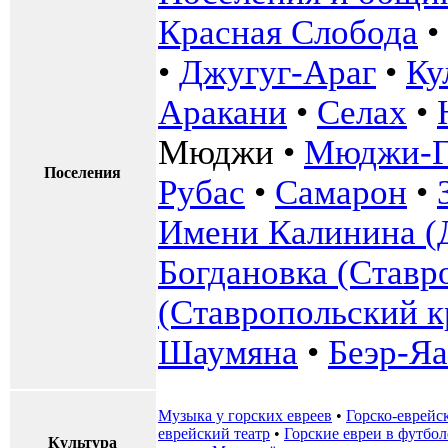
Красная Слобода
•
•
Джугуг-Араг
•
Ку
Аракани
•
Селах
•
Мюджи
•
Мюджи-Г
Поселения
Рубас
•
Самарон
•
Имени Калинина (
Богдановка (Ставр
(Ставропольский к
Шаумяна
•
Беэр-Яа
Музыка у горских евреев
•
Горско-еврейс
еврейский театр
•
Горские евреи в футбол
Культура