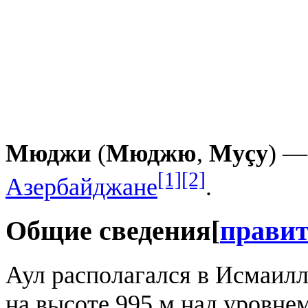
Мюджи
(
Мюджю
,
Муçу
) 
[1]
[2]
Азербайджане
.
Общие сведения
[
прави
Аул располагался в Исмаилл
на высоте 995 м над уровне