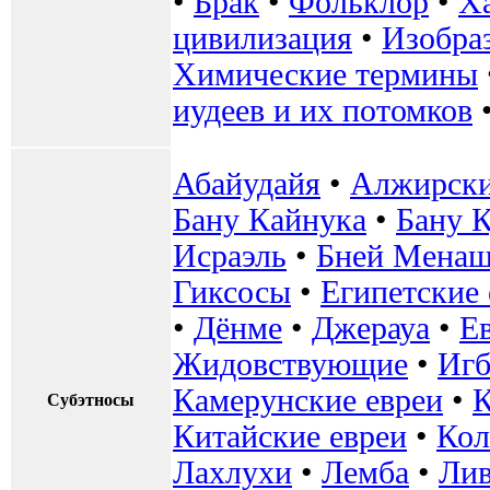
•
Брак
•
Фольклор
•
Х
цивилизация
•
Изобра
Химические термины
иудеев и их потомков
Абайудайя
•
Алжирски
Бану Кайнука
•
Бану К
Исраэль
•
Бней Мена
Гиксосы
•
Египетские 
•
Дёнме
•
Джерауа
•
Е
Жидовствующие
•
Игб
Камерунские евреи
•
Субэтносы
Китайские евреи
•
Кол
Лахлухи
•
Лемба
•
Лив