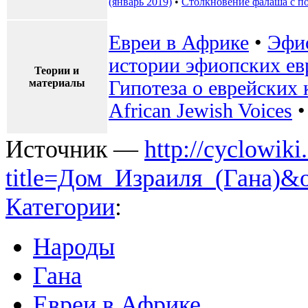
(январь 2019)
•
Столкновение фалаша с п
Евреи в Африке
•
Эфио
истории эфиопских ев
Теории и
материалы
Гипотеза о еврейских 
African Jewish Voices
Источник —
http://cyclowiki
title=Дом_Израиля_(Гана)&
Категории
:
Народы
Гана
Евреи в Африке