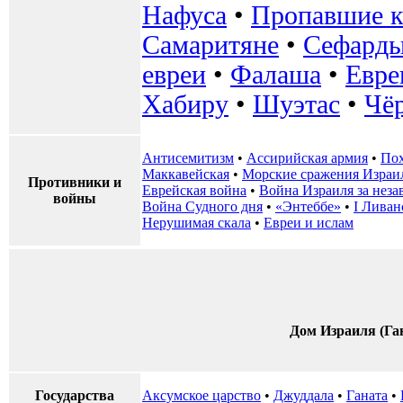
Нафуса
•
Пропавшие к
Самаритяне
•
Сефард
евреи
•
Фалаша
•
Евре
Хабиру
•
Шуэтас
•
Чё
Антисемитизм
•
Ассирийская армия
•
Пох
Маккавейская
•
Морские сражения Израи
Противники и
Еврейская война
•
Война Израиля за неза
войны
Война Судного дня
•
«Энтеббе»
•
I Ливан
Нерушимая скала
•
Евреи и ислам
Дом Израиля (Га
Государства
Аксумское царство
•
‎Джуддала
•
Ганата
•