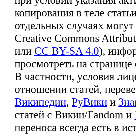
при условии указания акт
копирования в теле статьи
отдельных случаях могут
Creative Commons Attribut
или
CC BY-SA 4.0
), инфо
просмотреть на странице 
В частности, условия лиц
отношении статей, перев
Википедии
,
РуВики
и
Зна
статей с Викии/Fandom и
переноса всегда есть в ис