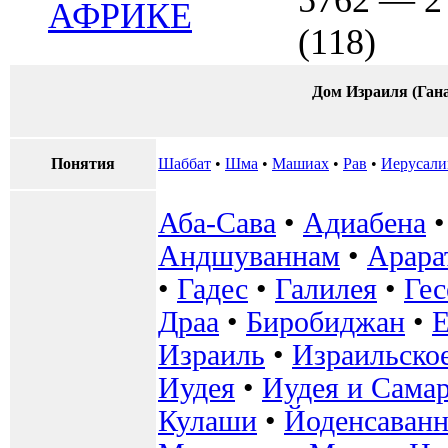
5762 — 2
АФРИКЕ
(118)
Дом Израиля (Гана
Понятия
Шаббат
•
Шма
•
Машиах
•
Рав
•
Иерусал
Аба-Сава
•
Адиабена
Андшуваннам
•
Арара
•
Гадес
•
Галилея
•
Ге
Драа
•
Биробиджан
•
Е
Израиль
•
Израильское
Иудея
•
Иудея и Сама
Кулаши
•
Йоденсаванн