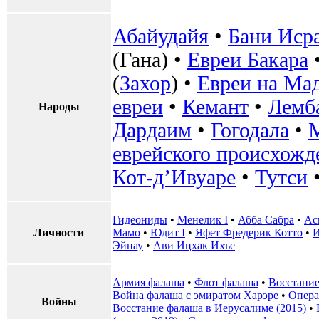
Абайудайя
•
Бани Иср
(Гана)
•
Евреи Бакара
(
Захор
) •
Евреи на Мад
евреи
•
Кемант
•
Лемб
Народы
Дардаим
•
Гогодала
•
М
еврейского происхожд
Кот-д’Ивуаре
•
Тутси
Гидеониды
•
Менелик I
•
Абба Сабра
•
Ас
Личности
Мамо
•
Юдит I
•
Яфет Фредерик Котто
•
И
Эйнау
•
Ави Ицхак Ихъе
Армия фалаша
•
Флот фалаша
•
Восстание
Война фалаша с эмиратом Харэре
•
Опера
Войны
Восстание фалаша в Иерусалиме (2015)
•