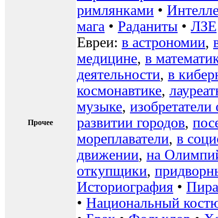
римлянками
•
Интелле
мага
•
Раданиты
•
ЛЗЕ
Евреи:
в астрономии
,
медицине
,
в математи
деятельности
,
в кибер
космонавтике
,
лауреа
музыке
,
изобретатели
развитии городов
,
пос
Прочее
мореплаватели
,
в соц
движении
,
на Олимпи
откупщики
,
придворн
Историография
•
Пир
•
Национальный кост