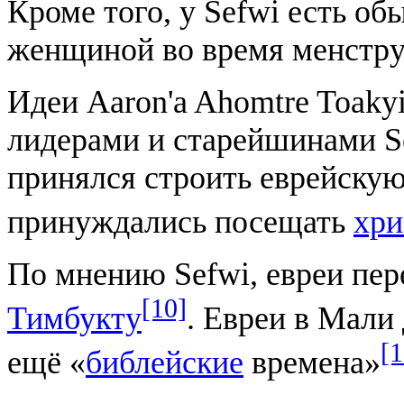
Кроме того, у Sefwi есть о
женщиной во время менстру
Идеи Aaron'a Ahomtre Toaky
лидерами и старейшинами S
принялся строить еврейскую
принуждались посещать
хри
По мнению Sefwi, евреи пер
[10]
Тимбукту
. Евреи в Мали
[1
ещё «
библейские
времена»