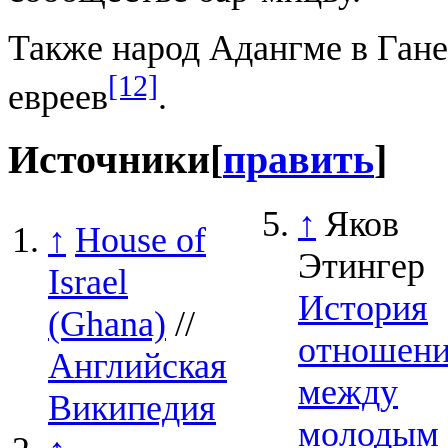
Также народ Адангме в Ган
[12]
евреев
.
Источники
[
править
]
↑
Яков
↑
House of
Этингер
Israel
История
(Ghana)
//
отношен
Английская
между
Википедия
молодым