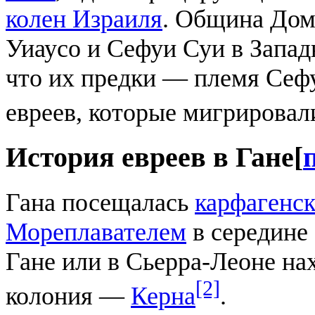
колен Израиля
. Община Дом
Уиаусо и Сефуи Суи в Запад
что их предки — племя Сеф
евреев, которые мигрировал
История евреев в Гане
[
Гана посещалась
карфагенс
Мореплавателем
в середине 
Гане или в Сьерра-Леоне на
[2]
колония —
Керна
.