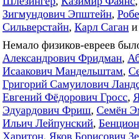
Шлезингер
,
Казимир Фаянс
Зигмундович Эпштейн
,
Роб
Сильверстайн
,
Карл Саган
и 
Немало физиков-евреев был
Александрович Фридман
,
А
Исаакович Мандельштам
,
С
Григорий Самуилович Ландс
Евгений Фёдорович Гросс
,
Я
Эдуардович Фриш
,
Семён Э
Ильич Лейпунский
,
Бенцион
Харитон
,
Яков Борисович З