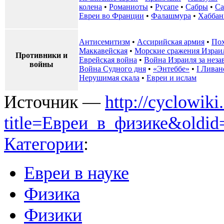
колена
•
Романиоты
•
Русапе
•
Сабры
•
Са
Евреи во Франции
•
Фалашмура
•
Хаббан
Антисемитизм
•
Ассирийская армия
•
Пох
Маккавейская
•
Морские сражения Израи
Противники и
Еврейская война
•
Война Израиля за неза
войны
Война Судного дня
•
«Энтеббе»
•
I Ливан
Нерушимая скала
•
Евреи и ислам
Источник —
http://cyclowiki
title=Евреи_в_физике&oldi
Категории
:
Евреи в науке
Физика
Физики