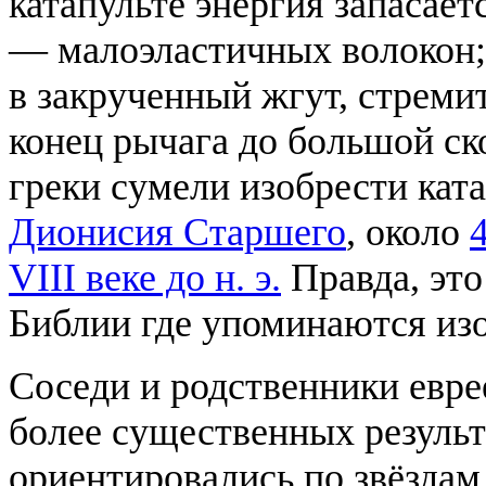
катапульте энергия запасае
— малоэластичных волокон;
в закрученный жгут, стремит
конец рычага до большой ско
греки сумели изобрести ката
Дионисия Старшего
, около
4
VIII веке до н. э.
Правда, это
Библии где упоминаются изо
Соседи и родственники евр
более существенных результ
ориентировались по звёздам