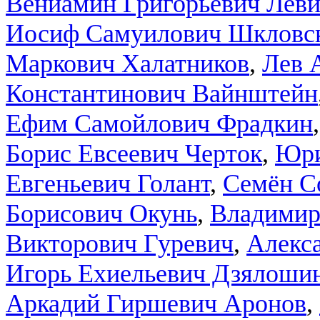
Вениамин Григорьевич Лев
Иосиф Самуилович Шкловс
Маркович Халатников
,
Лев 
Константинович Вайнштейн
Ефим Самойлович Фрадкин
Борис Евсеевич Черток
,
Юри
Евгеньевич Голант
,
Семён С
Борисович Окунь
,
Владимир
Викторович Гуревич
,
Алекс
Игорь Ехиельевич Дзялоши
Аркадий Гиршевич Аронов
,