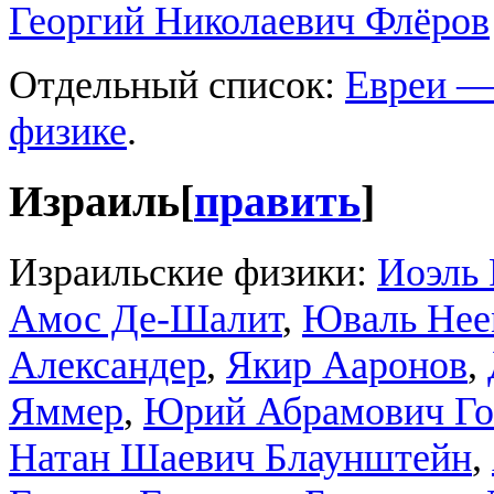
Георгий Николаевич Флёров
Отдельный список:
Евреи —
физике
.
Израиль
[
править
]
Израильские физики:
Иоэль 
Амос Де-Шалит
,
Юваль Нее
Александер
,
Якир Ааронов
,
Яммер
,
Юрий Абрамович Го
Натан Шаевич Блаунштейн
,