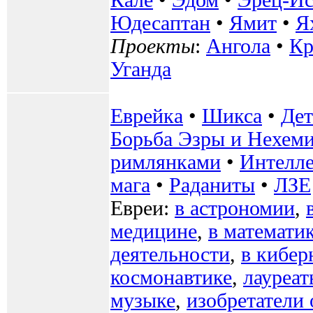
Юдесаптан
•
Ямит
•
Я
Проекты
:
Ангола
•
К
Уганда
Еврейка
•
Шикса
•
Де
Борьба Эзры и Нехем
римлянками
•
Интелле
мага
•
Раданиты
•
ЛЗЕ
Евреи:
в астрономии
,
медицине
,
в математи
деятельности
,
в кибер
космонавтике
,
лауреа
музыке
,
изобретатели