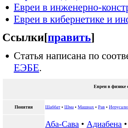
Евреи в инженерно-конст
Евреи в кибернетике и и
Ссылки
[
править
]
Статья написана по соот
ЕЭБЕ
.
Евреи в физике 
Понятия
Шаббат
•
Шма
•
Машиах
•
Рав
•
Иерусал
Аба-Сава
•
Адиабена