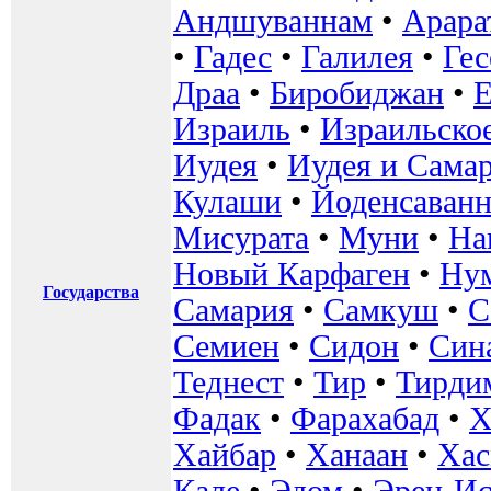
Андшуваннам
•
Арара
•
Гадес
•
Галилея
•
Ге
Драа
•
Биробиджан
•
Е
Израиль
•
Израильское
Иудея
•
Иудея и Сама
Кулаши
•
Йоденсаванн
Мисурата
•
Муни
•
На
Новый Карфаген
•
Ну
Государства
Самария
•
Самкуш
•
С
Семиен
•
Сидон
•
Син
Теднест
•
Тир
•
Тирди
Фадак
•
Фарахабад
•
Х
Хайбар
•
Ханаан
•
Хас
Кале
•
Эдом
•
Эрец-Ис