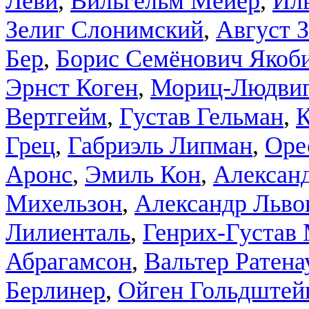
Леви
,
Вильгельм Мейер
,
Ил
Зелиг Слонимский
,
Август З
Бер
,
Борис Семёнович Якоб
Эрнст Коген
,
Мориц-Людвиг
Вертгейм
,
Густав Гельман
,
К
Грец
,
Габриэль Липман
,
Оре
Аронс
,
Эмиль Кон
,
Алексан
Михельзон
,
Александр Льво
Лилиенталь
,
Генрих-Густав
Абрагамсон
,
Вальтер Ратена
Берлинер
,
Ойген Гольдштей