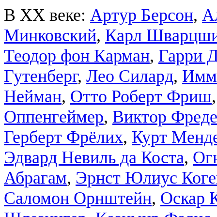
В XX веке:
Артур Берсон
,
А
Минковский
,
Карл Шварцш
Теодор фон Карман
,
Гарри 
Гутенберг
,
Лео Силард
,
Имм
Нейман
,
Отто Роберт Фриш
Оппенгеймер
,
Виктор Фреде
Герберт Фрёлих
,
Курт Менд
Эдвард Невиль да Коста
,
Ог
Абрагам
,
Эрнст Юлиус Коге
Саломон Орнштейн
,
Оскар 