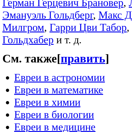
Герман Герцевич Брановер
,
Эмануэль Гольдберг
,
Макс 
Милгром
,
Гарри Цви Табор
,
Гольдхабер
и т. д.
См. также
[
править
]
Евреи в астрономии
Евреи в математике
Евреи в химии
Евреи в биологии
Евреи в медицине