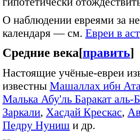
гипотетически отождествит
О наблюдении евреями за н
календаря — см.
Евреи в ас
Средние века
[
править
]
Настоящие учёные-евреи изв
известны
Машаллах ибн Ата
Малька Абу'ль Баракат аль-
Заркали
,
Хасдай Крескас
,
Ав
Педру Нуниш
и др.