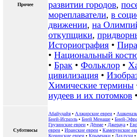
развитии городов
,
пос
Прочее
мореплаватели
,
в соц
движении
,
на Олимпи
откупщики
,
придворн
Историография
•
Пир
•
Национальный кост
•
Брак
•
Фольклор
•
Х
цивилизация
•
Изобра
Химические термины
иудеев и их потомков
Абайудайя
•
Алжирские евреи
•
Ашкеназ
Бней-Исраэль
•
Бней Менаше
•
Бней-Эфр
Грузинские евреи
•
Дёнме
•
Джерауа
•
Ев
Субэтносы
евреи
•
Иранские евреи
•
Камерунские ев
Кочинские евреи
•
Крымчаки
•
Лахлухи