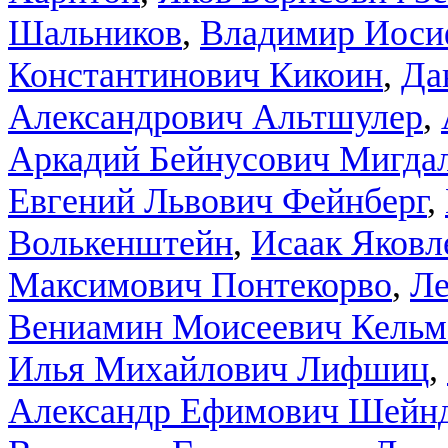
Шальников
,
Владимир Иоси
Константинович Кикоин
,
Да
Александрович Альтшулер
,
Аркадий Бейнусович Мигда
Евгений Львович Фейнберг
,
Волькенштейн
,
Исаак Яковл
Максимович Понтекорво
,
Ле
Вениамин Моисеевич Кельм
Илья Михайлович Лифшиц
,
Александр Ефимович Шейн