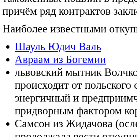
причём ряд контрактов закл
Наиболее известными отку
Шауль Юдич Валь
Авраам из Богемии
львовский мытник Волчко 
происходит от польского с
энергичный и предприимч
придворным фактором кор
Самсон из Жидачова (осле
продолжала вести откупны