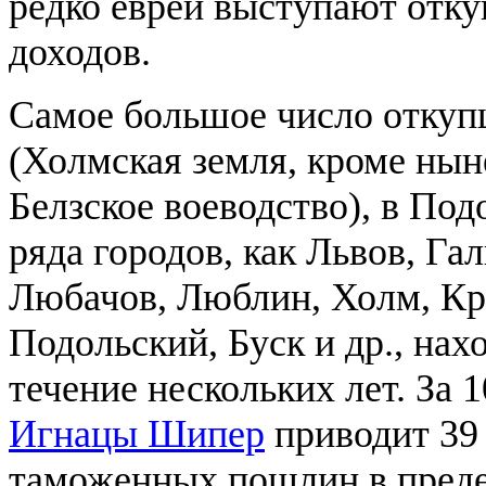
редко евреи выступают отку
доходов.
Самое большое число откуп
(Холмская земля, кроме ны
Белзское воеводство), в По
ряда городов, как Львов, Га
Любачов, Люблин, Холм, Кра
Подольский, Буск и др., нах
течение нескольких лет. За 1
Игнацы Шипер
приводит 39 
таможенных пошлин в преде