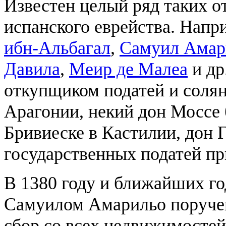
Известен целый ряд таких 
испанского еврейства. Нап
ибн-Альбагал
,
Самуил Амар
Давила
,
Меир де Малеа
и др
откупщиком податей и соля
Арагонии, некий дон Моссе
Бривиеске в Кастилии, дон
государственных податей пр
В 1380 году и ближайших го
Самуилом Амарильо поручен
сбор со всех недвижимостей