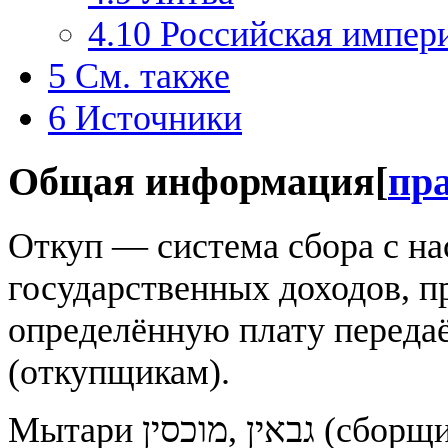
4.10
Российская импер
5
См. также
6
Источники
Общая информация
[
пр
Откуп — система сбора с на
государственных доходов, пр
определённую плату передаё
(откупщикам).
Мытари מוכסין‎, גבאין‎ (сборщики налогов) — система взимания