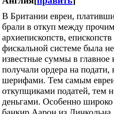
Англия
[
править
]
В Британии евреи, плативш
брали в откуп между прочим
архиепископств, епископств 
фискальной системе была не
известные суммы в главное к
получали ордера на подати,
шерифами. Тем самым евреи
откупщиками податей, тем н
деньгами. Особенно широко
банкир Аарон из Линкольна.