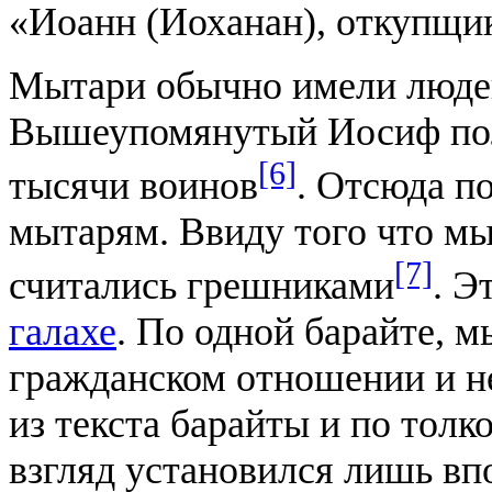
«Иоанн (Иоханан), откупщи
Мытари обычно имели людей
Вышеупомянутый Иосиф пол
[6]
тысячи воинов
. Отсюда п
мытарям. Ввиду того что мы
[7]
считались грешниками
. Э
галахе
. По одной барайте, 
гражданском отношении и не
из текста барайты и по толк
взгляд установился лишь вп