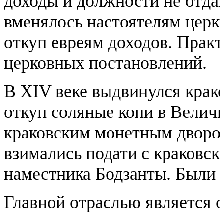
доходы и должности не отда
вменялось настоятелям церкв
откуп евреям доходов. Практ
церковных постановлений.
В XIV веке выдвинулся крак
откуп соляные копи в Велич
краковским монетным дворо
взимались подати с краковс
наместника Бодзанты. Были 
Главной отраслью является