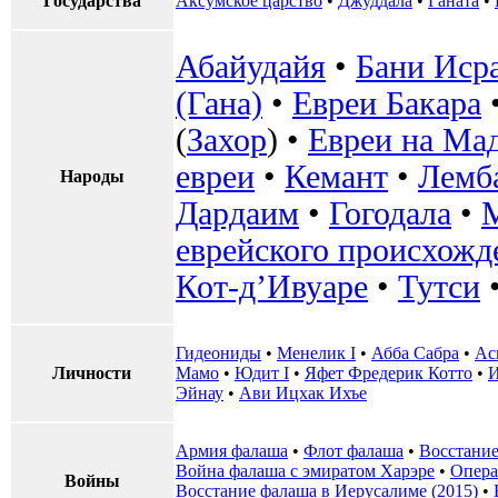
Государства
Аксумское царство
•
‎Джуддала
•
Ганата
•
Абайудайя
•
Бани Иср
(Гана)
•
Евреи Бакара
(
Захор
) •
Евреи на Мад
евреи
•
Кемант
•
Лемб
Народы
Дардаим
•
Гогодала
•
М
еврейского происхожд
Кот-д’Ивуаре
•
Тутси
Гидеониды
•
Менелик I
•
Абба Сабра
•
Ас
Личности
Мамо
•
Юдит I
•
Яфет Фредерик Котто
•
И
Эйнау
•
Ави Ицхак Ихъе
Армия фалаша
•
Флот фалаша
•
Восстание
Война фалаша с эмиратом Харэре
•
Опера
Войны
Восстание фалаша в Иерусалиме (2015)
•