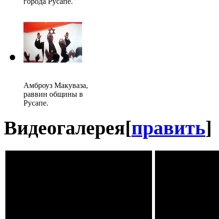
города Русапе.
Амброуз Макуваза,
раввин общины в
Русапе.
Видеогалерея
[
править
]