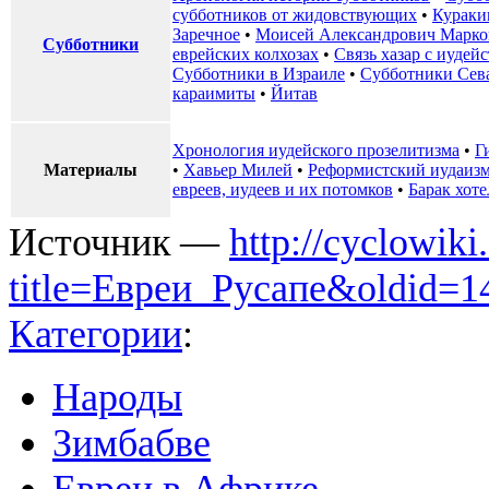
субботников от жидовствующих
•
Курак
Заречное
•
Моисей Александрович Марко
Субботники
еврейских колхозах
•
Связь хазар с иуде
Субботники в Израиле
•
Субботники Сев
караимиты
•
Йитав
Хронология иудейского прозелитизма
•
Г
Материалы
•
Хавьер Милей
•
Реформистский иудаиз
евреев, иудеев и их потомков
•
Барак хоте
Источник —
http://cyclowiki
title=Евреи_Русапе&oldid=1
Категории
:
Народы
Зимбабве