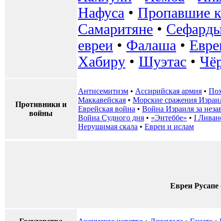
Нафуса
•
Пропавшие к
Самаритяне
•
Сефард
евреи
•
Фалаша
•
Евре
Хабиру
•
Шуэтас
•
Чё
Антисемитизм
•
Ассирийская армия
•
Пох
Маккавейская
•
Морские сражения Израи
Противники и
Еврейская война
•
Война Израиля за неза
войны
Война Судного дня
•
«Энтеббе»
•
I Ливан
Нерушимая скала
•
Евреи и ислам
Евреи Русапе