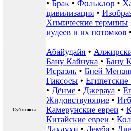
•
Брак
•
Фольклор
•
Х
цивилизация
•
Изобра
Химические термины
иудеев и их потомков
Абайудайя
•
Алжирски
Бану Кайнука
•
Бану К
Исраэль
•
Бней Мена
Гиксосы
•
Египетские 
•
Дёнме
•
Джерауа
•
Е
Жидовствующие
•
Игб
Камерунские евреи
•
Субэтносы
Китайские евреи
•
Кол
Лахлухи
•
Лемба
•
Лив