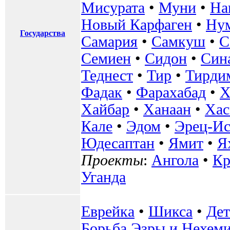
Мисурата
•
Муни
•
На
Новый Карфаген
•
Ну
Государства
Самария
•
Самкуш
•
С
Семиен
•
Сидон
•
Син
Теднест
•
Тир
•
Тирди
Фадак
•
Фарахабад
•
Х
Хайбар
•
Ханаан
•
Хас
Кале
•
Эдом
•
Эрец-Ис
Юдесаптан
•
Ямит
•
Я
Проекты
:
Ангола
•
К
Уганда
Еврейка
•
Шикса
•
Де
Борьба Эзры и Нехем