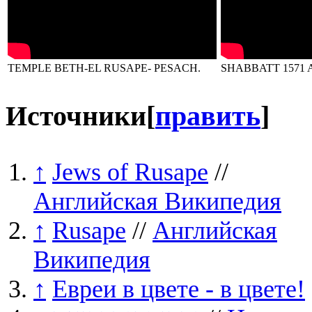
TEMPLE BETH-EL RUSAPE- PESACH.
SHABBATT 1571 
Источники
[
править
]
↑
Jews of Rusape
//
Английская Википедия
↑
Rusape
//
Английская
Википедия
↑
Евреи в цвете - в цвете!