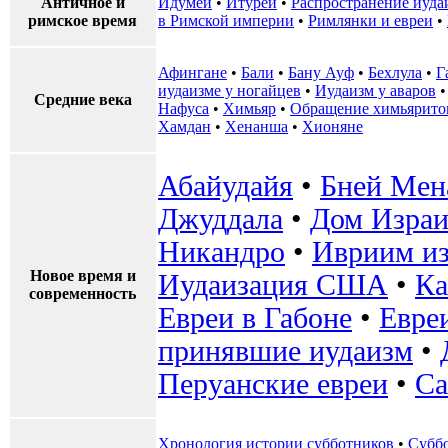
Античное и
Идумеи
•
Итуреи
•
Распространение иуда
римское время
в Римской империи
•
Римлянки и евреи
•
Афингане
•
Бали
•
Бану Ауф
•
Бехлула
•
Г
иудаизме у ногайцев
•
Иудаизм у аваров
Средние века
Нафуса
•
Химьяр
•
Обращение химьяритов
Хамдан
•
Хенанша
•
Хионяне
Абайудайя
•
Бней Мен
Джуддала
•
Дом Израи
Никандро
•
Ивриим и
Новое время и
Иудаизация США
•
Ка
современность
Евреи в Габоне
•
Евре
принявшие иудаизм
•
Перуанские евреи
•
Са
Хронология истории субботников
•
Субб