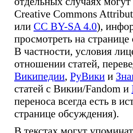
отдельных случаях могут
Creative Commons Attribut
или
CC BY-SA 4.0
), инфо
просмотреть на странице 
В частности, условия лиц
отношении статей, перев
Википедии
,
РуВики
и
Зна
статей с Викии/Fandom и
переноса всегда есть в ис
странице обсуждения).
В текстах могут упоминат