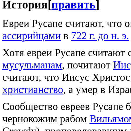
История
[
править
]
Евреи Русапе считают, что 
ассирийцами
в
722 г. до н. э.
Хотя евреи Русапе считают 
мусульманам
, почитают
Иис
считают, что Иисус Христос 
христианство
, а умер в Изр
Сообщество евреев Русапе 
чернокожим рабом
Вильямо
Crowdy), проповедовавшим 