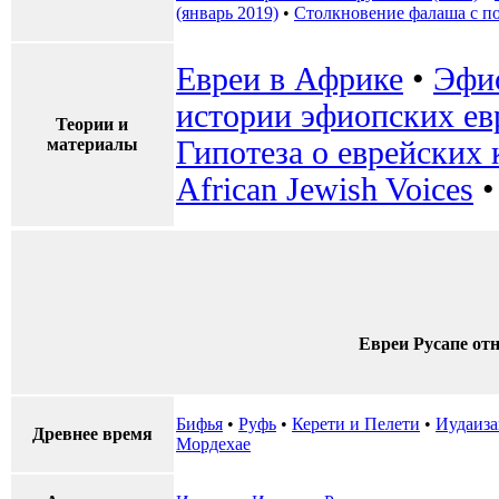
(январь 2019)
•
Столкновение фалаша с п
Евреи в Африке
•
Эфио
истории эфиопских ев
Теории и
материалы
Гипотеза о еврейских 
African Jewish Voices
Евреи Русапе от
Бифья
•
Руфь
•
Керети и Пелети
•
Иудаиза
Древнее время
Мордехае