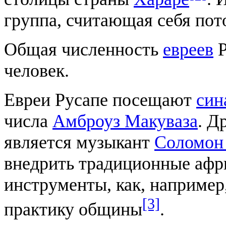
группа, считающая себя по
Общая численность
евреев
Р
человек.
Евреи Русапе посещают
син
числа
Амброуз Макуваза
. Д
является музыкант
Соломон 
внедрить традиционные афр
инструменты, как, например
[3]
практику общины
.