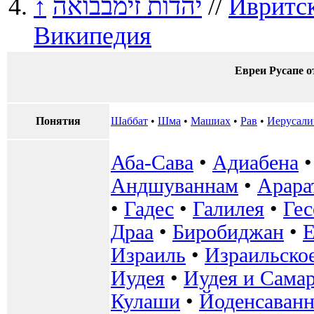
↑
יהדות זימבבואה
//
Ивритс
Википедия
Евреи Русапе о
Понятия
Шаббат
•
Шма
•
Машиах
•
Рав
•
Иерусал
Аба-Сава
•
Адиабена
Андшуваннам
•
Арара
•
Гадес
•
Галилея
•
Ге
Драа
•
Биробиджан
•
Е
Израиль
•
Израильское
Иудея
•
Иудея и Сама
Кулаши
•
Йоденсаванн