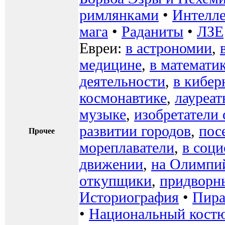
римлянками
•
Интелле
мага
•
Раданиты
•
ЛЗЕ
Евреи:
в астрономии
,
медицине
,
в математи
деятельности
,
в кибер
космонавтике
,
лауреа
музыке
,
изобретатели
развитии городов
,
пос
Прочее
мореплаватели
,
в соц
движении
,
на Олимпи
откупщики
,
придворн
Историография
•
Пир
•
Национальный кост