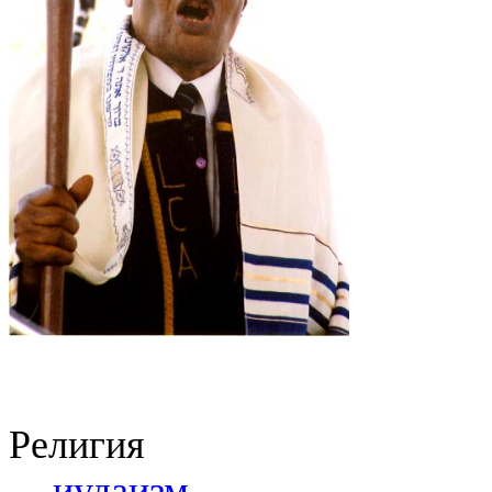
Религия
иудаизм