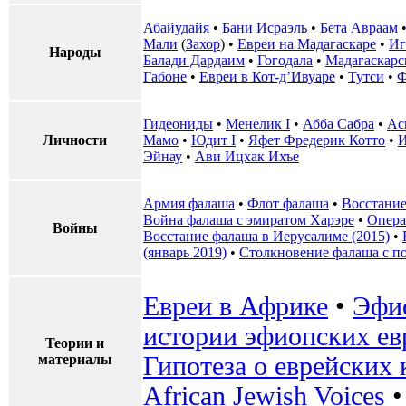
Абайудайя
•
Бани Исраэль
•
Бета Авраам
Мали
(
Захор
) •
Евреи на Мадагаскаре
•
Иг
Народы
Балади Дардаим
•
Гогодала
•
Мадагаскарс
Габоне
•
Евреи в Кот-д’Ивуаре
•
Тутси
•
Ф
Гидеониды
•
Менелик I
•
Абба Сабра
•
Ас
Личности
Мамо
•
Юдит I
•
Яфет Фредерик Котто
•
И
Эйнау
•
Ави Ицхак Ихъе
Армия фалаша
•
Флот фалаша
•
Восстание
Война фалаша с эмиратом Харэре
•
Опера
Войны
Восстание фалаша в Иерусалиме (2015)
•
(январь 2019)
•
Столкновение фалаша с п
Евреи в Африке
•
Эфио
истории эфиопских ев
Теории и
материалы
Гипотеза о еврейских 
African Jewish Voices