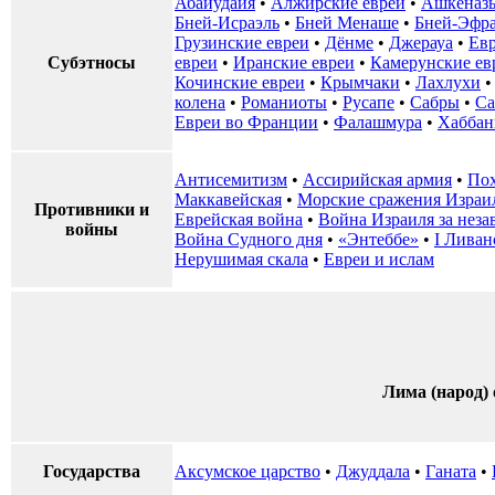
Абайудайя
•
Алжирские евреи
•
Ашкеназ
Бней-Исраэль
•
Бней Менаше
•
Бней-Эфр
Грузинские евреи
•
Дёнме
•
Джерауа
•
Ев
Субэтносы
евреи
•
Иранские евреи
•
Камерунские ев
Кочинские евреи
•
Крымчаки
•
Лахлухи
колена
•
Романиоты
•
Русапе
•
Сабры
•
Са
Евреи во Франции
•
Фалашмура
•
Хаббан
Антисемитизм
•
Ассирийская армия
•
Пох
Маккавейская
•
Морские сражения Израи
Противники и
Еврейская война
•
Война Израиля за неза
войны
Война Судного дня
•
«Энтеббе»
•
I Ливан
Нерушимая скала
•
Евреи и ислам
Лима (народ)
Государства
Аксумское царство
•
‎Джуддала
•
Ганата
•