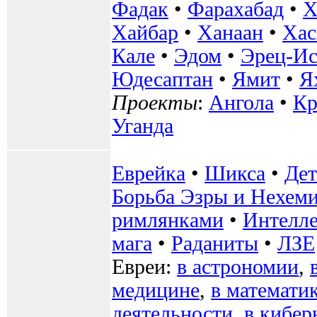
Фадак
•
Фарахабад
•
Х
Хайбар
•
Ханаан
•
Хас
Кале
•
Эдом
•
Эрец-Ис
Юдесаптан
•
Ямит
•
Я
Проекты
:
Ангола
•
К
Уганда
Еврейка
•
Шикса
•
Де
Борьба Эзры и Нехем
римлянками
•
Интелле
мага
•
Раданиты
•
ЛЗЕ
Евреи:
в астрономии
,
медицине
,
в математи
деятельности
,
в кибер