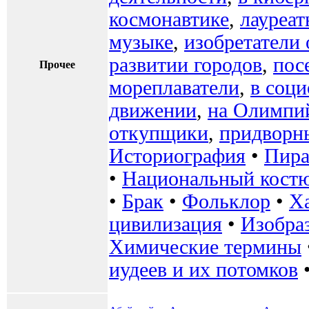
космонавтике
,
лауреа
музыке
,
изобретатели
развитии городов
,
пос
Прочее
мореплаватели
,
в соц
движении
,
на Олимпи
откупщики
,
придворн
Историография
•
Пир
•
Национальный кост
•
Брак
•
Фольклор
•
Х
цивилизация
•
Изобра
Химические термины
иудеев и их потомков