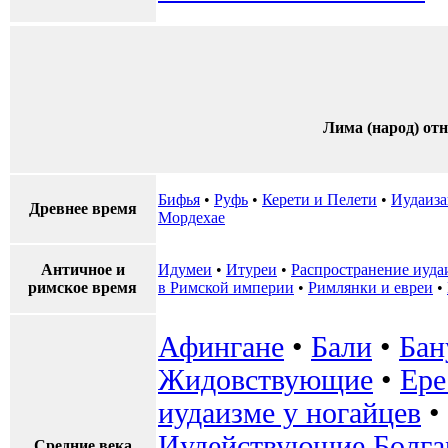
Лима (народ) от
Бифья
•
Руфь
•
Керети и Пелети
•
Иудаиза
Древнее время
Мордехае
Античное и
Идумеи
•
Итуреи
•
Распространение иуда
римское время
в Римской империи
•
Римлянки и евреи
•
Афингане
•
Бали
•
Бан
Жидовствующие
•
Ере
иудаизме у ногайцев
•
Иудействующие Болга
Средние века