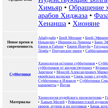
Химьяр
•
Обращение х
арабов Хиджаза
•
Фаз
Хенанша
•
Хионяне
Абайудайя
•
Бней Менаше
•
Бней-Эфраим
Новое время и
Никандро
•
Ивриим из Димоны
•
Бани Э
современность
Евреи в Габоне
•
Евреи Йоруба
•
Гогодал
Лемба
•
Перуанские евреи
•
Саббатариан
Хронология истории субботников
•
Субб
субботников от жидовствующих
•
Курак
Заречное
•
Моисей Александрович Марко
Субботники
еврейских колхозах
•
Связь хазар с иуде
Субботники в Израиле
•
Субботники Сев
караимиты
•
Йитав
Хронология иудейского прозелитизма
•
Г
Материалы
•
Хавьер Милей
•
Реформистский иудаиз
евреев, иудеев и их потомков
•
Барак хоте