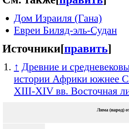
Дом Израиля (Гана)
Евреи Биляд-эль-Судан
Источники
[
править
]
↑
Древние и средневековы
истории Африки южнее Са
XIII-XIV вв. Восточная л
Лима (народ) о