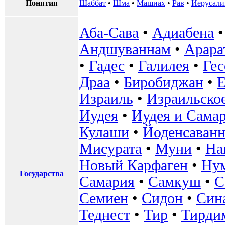
Понятия
Шаббат
•
Шма
•
Машиах
•
Рав
•
Иерусал
Аба-Сава
•
Адиабена
Андшуваннам
•
Арара
•
Гадес
•
Галилея
•
Ге
Драа
•
Биробиджан
•
Е
Израиль
•
Израильское
Иудея
•
Иудея и Сама
Кулаши
•
Йоденсаванн
Мисурата
•
Муни
•
На
Новый Карфаген
•
Ну
Государства
Самария
•
Самкуш
•
С
Семиен
•
Сидон
•
Син
Теднест
•
Тир
•
Тирди