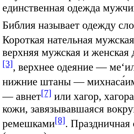
единственная одежда мужчи
Библия называет одежду слов
Короткая нательная мужская 
верхняя мужская и женская 
[3]
, верхнее одеяние — ме‘и
нижние штаны — михнаса́и
[7]
— авнет
или хагор, хагора
кожи, завязывавшаяся вокру
[8]
ремешками
. Праздничная