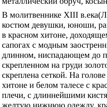
металлический обруч, косын
В молитвеннике XIII в.ека(
костюм девушки, юноши, ра
в красном хитоне, доходяще
сапогах с модным заостренн
длинном, ниспадающем до по
скрепленном на груди золот
скреплена сеткой. На голове
хитоне и белом талесе с кр
плечи, с длиннейшими кист
желтую нижнюю одежду, кра