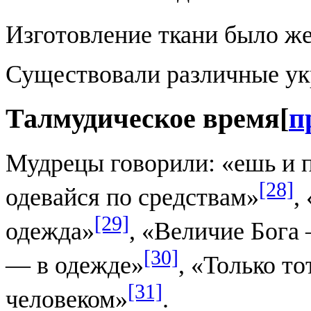
Изготовление ткани было ж
Существовали различные ук
Талмудическое время
[
п
Мудрецы говорили: «ешь и п
[28]
одевайся по средствам»
,
[29]
одежда»
, «Величие Бога
[30]
— в одежде»
, «Только то
[31]
человеком»
.