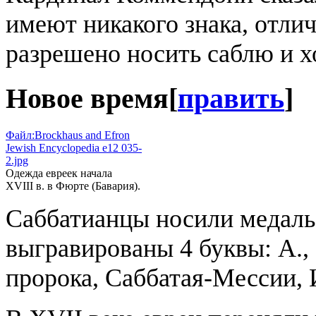
имеют никакого знака, отли
разрешено носить саблю и 
Новое время
[
править
]
Файл:Brockhaus and Efron
Jewish Encyclopedia e12 035-
2.jpg
Одежда евреек начала
XVIII в. в Фюрте (Бавария).
Саббатианцы носили медаль
выгравированы 4 буквы: Α., 
пророка, Саббатая-Мессии,