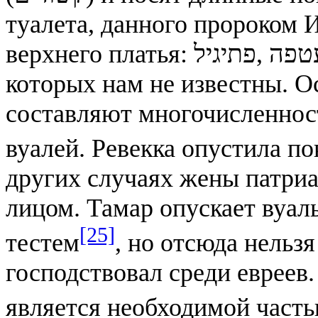
туалета, данного пророком И
верхнего платья: מטפתה ,מעטפה ,פתיגיל, форма и покрой
которых нам не известны. 
составляют многочисленност
вуалей. Ревекка опустила п
других случаях жены патри
лицом. Тамар опускает вуал
[25]
тестем
, но отсюда нельз
господствовал среди евреев
является необходимой часть