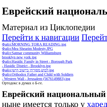
Еврейский национал
Материал из Циклопедии
Перейти к навигации
Перейт
Файл:MORNING TORA READING.jpg
Файл:Mea Shearim Modesty.JPG
Файл:Satmar community Williamsburg
brooklyn new york.jpg
Файл:Hasidic Family in Street - Borough Park
- Hasidic District - Brooklyn.jpg
Файл:לבוש מסורתי ביישוב הישן.jpg
Файл:Orthodox Father and Child with Soldiers
- Western Wall - Jerusalem (5676149883).jpg
Ортодокс в думах о Б-ге.
Еврейский национальный
ныне имеется только у
харе