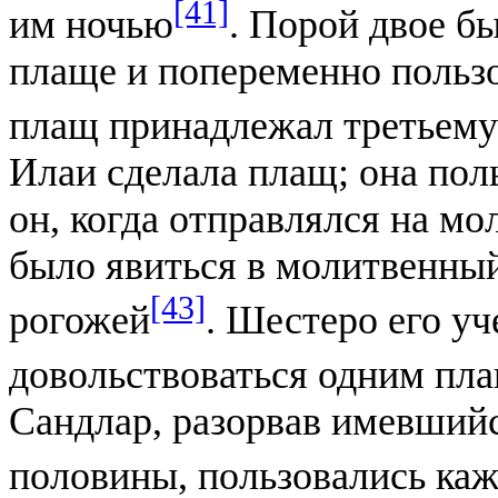
[41]
им ночью
. Порой двое б
плаще и попеременно пользо
плащ принадлежал третьему
Илаи сделала плащ; она поль
он, когда отправлялся на мо
было явиться в молитвенный
[43]
рогожей
. Шестеро его у
довольствоваться одним пл
Сандлар, разорвав имевшийс
половины, пользовались каж