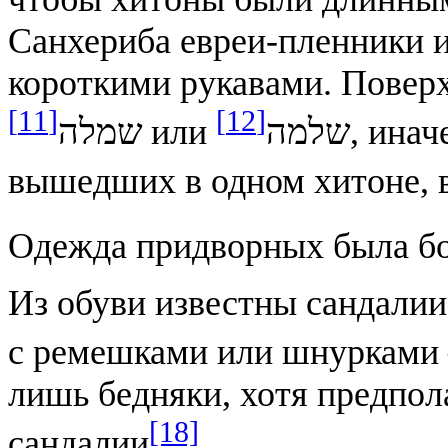
Санхериба евреи-пленники 
короткими рукавами. Поверх
[11]
[12]
или שלמה
שמלה
Одежда придворных была бо
Из обуви известны сандалии
с ремешками или шнурками
лишь бедняки, хотя предпол
[18]
сандалии
.