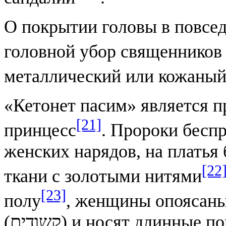
О покрытии головы в повсед
головной убор священников 
металлический или кожаный
«Кетонет пасим» является 
[21]
принцесс
. Пророки бесп
женских нарядов, на платья 
[22
ткани с золотыми нитями
[23]
полу
, женщины опоясан
(קשודים) и носят длинные покрывала. В описании женского