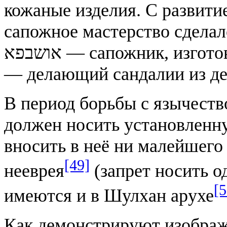
кожаные изделия. С развит
сапожное мастерство сделал
אושבפא — сапожник, изготовляющий башмаки из кожи, и םנדלר
— делающий сандалии из де
В период борьбы с язычеств
должен носить установленн
вносить в неё ни малейшего
[49]
нееврея
(запрет носить о
[5
имеются и в Шулхан арухе
Как демонстрируют изображ