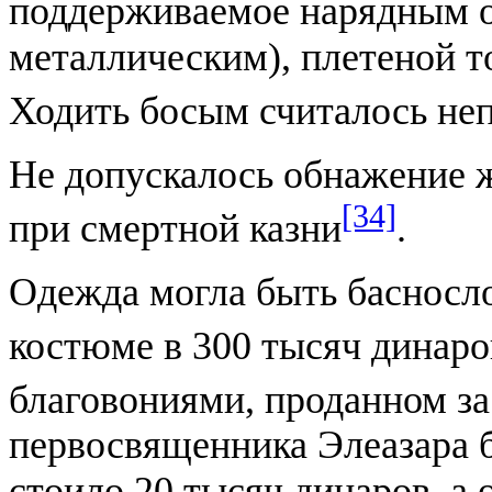
поддерживаемое нарядным о
металлическим), плетеной 
Ходить босым считалось н
Не допускалось обнажение 
[34]
при смертной казни
.
Одежда могла быть басносло
костюме в 300 тысяч динаро
благовониями, проданном за
первосвященника Элеазара б
стоило 20 тысяч динаров, а