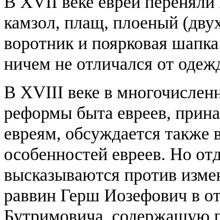
В XVII веке евреи перенял
камзол, плащ, плоеный (дву
воротник и поярковая шапка
ничем не отличался от одеж
В XVIII веке в многочислен
реформы быта евреев, прина
евреям, обсуждается также 
особенностей евреев. Но от
высказываются против изме
раввин Герш Иозефович в от
Бутримовича, содержащую п