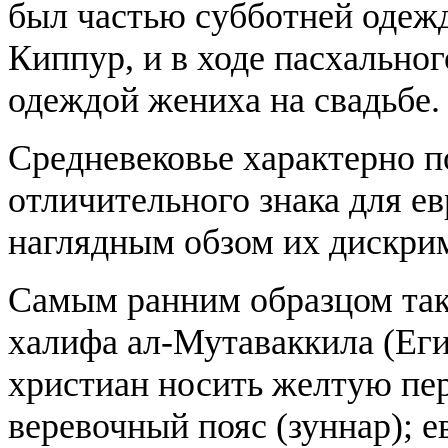
был частью субботней одежд
Киппур, и в ходе пасхальног
одеждой жениха на свадьбе.
Средневековье характерно п
отличительного знака для е
наглядным обзом их дискри
Самым ранним образцом тако
халифа ал-Мутаваккила (Егип
христиан носить желтую пер
веревочный пояс (зуннар); 