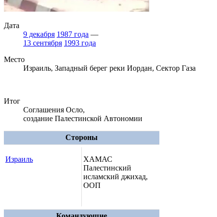
Дата
9 декабря
1987 года
—
13 сентября
1993 года
Место
Израиль, Западный берег реки Иордан, Сектор Газа
Итог
Соглашения Осло,
создание Палестинской Автономии
Стороны
Израиль
ХАМАС
Палестинский
исламский джихад,
ООП
Командующие