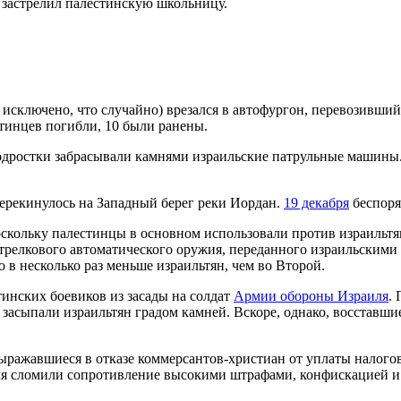
 застрелил палестинскую школьницу.
е исключено, что случайно) врезался в автофургон, перевозивши
естинцев погибли, 10 были ранены.
одростки забрасывали камнями израильские патрульные машины
перекинулось на Западный берег реки Иордан.
19 декабря
беспоря
кольку палестинцы в основном использовали против израильтян
 стрелкового автоматического оружия, переданного израильским
в несколько раз меньше израильтян, чем во Второй.
инских боевиков из засады на солдат
Армии обороны Израиля
.
и засыпали израильтян градом камней. Вскоре, однако, восставш
ыражавшиеся в отказе коммерсантов-христиан от уплаты налого
 сломили сопротивление высокими штрафами, конфискацией и р