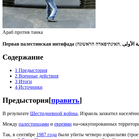
Араб против танка
Первая палестинская интифада
(
האינתיפאדה הראשונה
,
ة الأولى
Содержание
1
Предыстория
2
Военные действия
3
Итоги
4
Источники
Предыстория
[
править
]
В результате
Шестидневной войны
, Израиль захватил населён
Между
палестинцами
и
евреями
на«оккупированных территория
Так, в сентябре
1987 года
были убиты четверо израильтян (трое