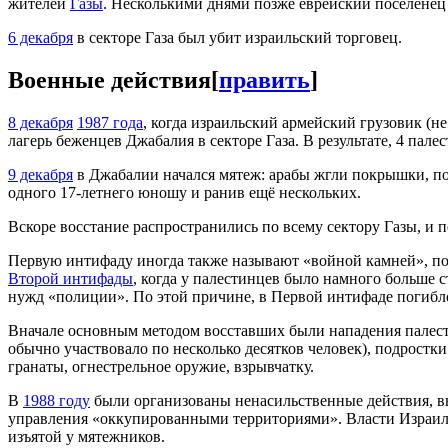
жителей
Газы
. Несколькими днями позже еврейский поселенец
6 декабря
в секторе Газа был убит израильский торговец.
Военные действия
[
править
]
8 декабря
1987 года
, когда израильский армейский грузовик (н
лагерь беженцев Джабалия в секторе Газа. В результате, 4 пал
9 декабря
в Джабалии начался мятеж: арабы жгли покрышки, п
одного 17-летнего юношу и ранив ещё нескольких.
Вскоре восстание распространились по всему сектору Газы, и 
Первую интифаду иногда также называют «войной камней», пос
Второй интифады
, когда у палестинцев было намного больше
нужд «полиции». По этой причине, в Первой интифаде погибло 
Вначале основным методом восставших были нападения палест
обычно участвовало по несколько десятков человек), подростк
гранаты, огнестрельное оружие, взрывчатку.
В
1988 году
были организованы ненасильственные действия, в
управления «оккупированными территориями». Власти Израиля
изъятой у мятежников.