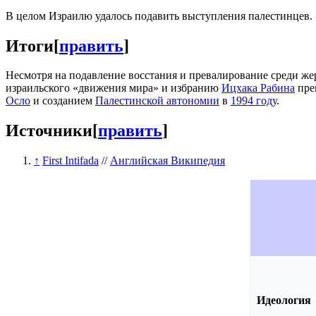
В целом Израилю удалось подавить выступления палестинцев.
Итоги
[
править
]
Несмотря на подавление восстания и превалирование среди жер
израильского «движения мира» и избранию
Ицхака Рабина
пре
Осло
и созданием
Палестинской автономии
в
1994 году
.
Источники
[
править
]
↑
First Intifada
//
Английская Википедия
Идеология