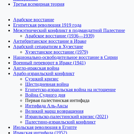
Третья всемирная теория
Арабское восстание
Египетская революция 1919 года
Межэтнический конфликт в подмандатной Палестине
Арабское восстание (1936—1939)
Антибританское восстание в Ираке
Арабский сепаратизм в Хузестане
Хузестанское восстание (1979)
Национально-освободительное восстание в Сирии
Военный переворот в Ираке (1941)
Англо-иракская война
Арабо-израильский конфликт
Суэцкий кризис
Шестидневная война
Египетско-израильская война на истощение
Война Судного дня
Первая палестинская интифада
Интифада Аль-Аксы
Великий марш возвращения
Израильско-палестинский кризис (2021)
Палестино-израильский конфликт
Июльская революция в Египте
Иракская интифада (1952)