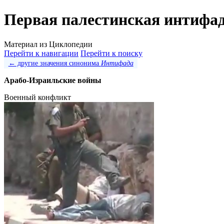
Первая палестинская интифа
Материал из Циклопедии
Перейти к навигации
Перейти к поиску
← другие значения синонима
Интифада
Арабо-Израильские войны
Военный конфликт