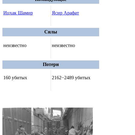
Ицхак Шамир
Ясир Арафат
Силы
неизвестно
неизвестно
Потери
160 убитых
2162−2489 убитых