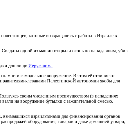
й палестинцев, которые возвращались с работы в Израиле в
. Солдаты одной из машин открыли огонь по нападавшим, убив
дки дошли до
Иерусалима
.
 камни и самодельное вооружение. В этом её отличие от
и правителями-леваками ПалестинскоЙ автономии якобы для
 Пользуясь своим численным преимуществом (в нападениях
ие взяли на вооружение бутылки с зажигательной смесью,
в, взимавшихся израильтянами для финансирования органов
аспродажей оборудования, товаров и даже домашней утвари,