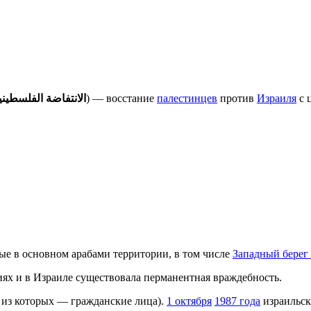
الانتفاضة الفلسطيني
) — восстание
палестинцев
против
Израиля
с 
ные в основном арабами территории, в том числе
Западный берег
х и в Израиле существовала перманентная враждебность.
 из которых — гражданские лица).
1 октября
1987 года
израильск