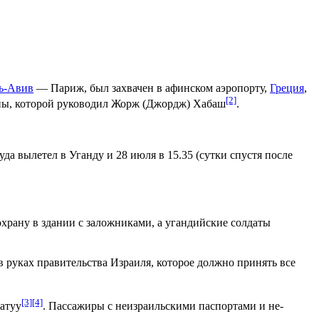
ь-Авив
— Париж, был захвачен в афинском аэропорту,
Греция
,
[2]
ины, которой руководил Жорж (Джордж) Хабаш
.
уда вылетел в Уганду и 28 июля в 15.35 (сутки спустя после
храну в здании с заложниками, а угандийские солдаты
в руках правительства Израиля, которое должно принять все
[3]
[4]
атуу
. Пассажиры с неизраильскими паспортами и не-