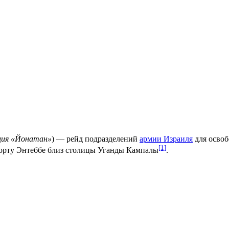
ция «Йонатан»
) — рейд подразделений
армии Израиля
для освоб
[1]
порту Энтеббе близ столицы Уганды Кампалы
.