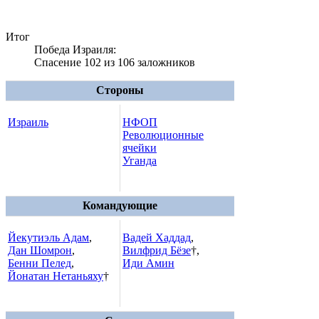
Итог
Победа Израиля:
Спасение 102 из 106 заложников
Стороны
Израиль
НФОП
Революционные
ячейки
Уганда
Командующие
Йекутиэль Адам
,
Вадей Хаддад
,
Дан Шомрон
,
Вилфрид Бёзе
†,
Бенни Пелед
,
Иди Амин
Йонатан Нетаньяху
†