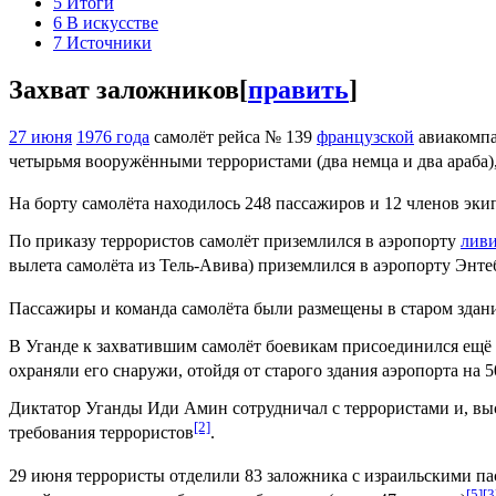
5
Итоги
6
В искусстве
7
Источники
Захват заложников
[
править
]
27 июня
1976 года
самолёт рейса № 139
французской
авиакомпа
четырьмя вооружёнными террористами (два немца и два араб
На борту самолёта находилось 248 пассажиров и 12 членов эк
По приказу террористов самолёт приземлился в аэропорту
ливи
вылета самолёта из Тель-Авива) приземлился в аэропорту Энте
Пассажиры и команда самолёта были размещены в старом здан
В Уганде к захватившим самолёт боевикам присоединился ещё 
охраняли его снаружи, отойдя от старого здания аэропорта на 5
Диктатор Уганды Иди Амин сотрудничал с террористами и, выст
[2]
требования террористов
.
29 июня террористы отделили 83 заложника с израильскими па
[5]
[3