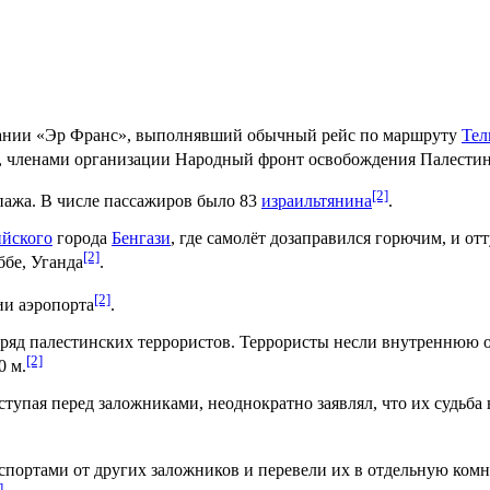
нии «Эр Франс», выполнявший обычный рейс по маршруту
Тел
а), членами организации Народный фронт освобождения Палест
[2]
ипажа. В числе пассажиров было 83
израильтянина
.
йского
города
Бенгази
, где самолёт дозаправился горючим, и отт
[2]
ббе, Уганда
.
[2]
ии аэропорта
.
ряд палестинских террористов. Террористы несли внутреннюю о
[2]
0 м.
упая перед заложниками, неоднократно заявлял, что их судьба 
спортами от других заложников и перевели их в отдельную комн
]