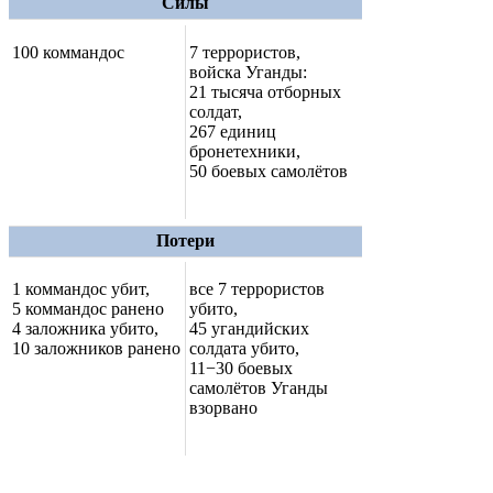
Силы
100 коммандос
7 террористов,
войска Уганды:
21 тысяча отборных
солдат,
267 единиц
бронетехники,
50 боевых самолётов
Потери
1 коммандос убит,
все 7 террористов
5 коммандос ранено
убито,
4 заложника убито,
45 угандийских
10 заложников ранено
солдата убито,
11−30 боевых
самолётов Уганды
взорвано