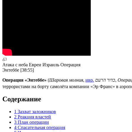
Атака с неба Евреи Израиль Операция
Энтеббе [38:55]
Операция «Энтеббе»
(
Шаровая молния
,
ивр.
,
Опера
террористами на борту самолёта компании «Эр Франс» в аэро
Содержание
1
Захват заложников
2
Реакция властей
3
План операции
4
Спасательная операция