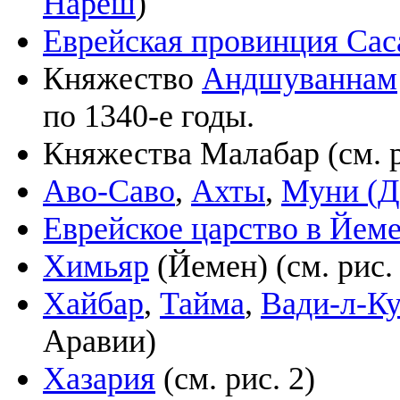
Нареш
)
Еврейская провинция Са
Княжество
Андшуваннам
по 1340-е годы.
Княжества Малабар (см. р
Аво-Саво
,
Ахты
,
Муни (Д
Еврейское царство в Йем
Химьяр
(Йемен) (см. рис.
Хайбар
,
Тайма
,
Вади-л-К
Аравии)
Хазария
(см. рис. 2)