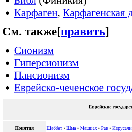
Библ
(Финикия)
Карфаген
,
Карфагенская 
См. также
[
править
]
Сионизм
Гиперсионизм
Пансионизм
Еврейско-чеченское госуд
Еврейские государс
Понятия
Шаббат
•
Шма
•
Машиах
•
Рав
•
Иерусал