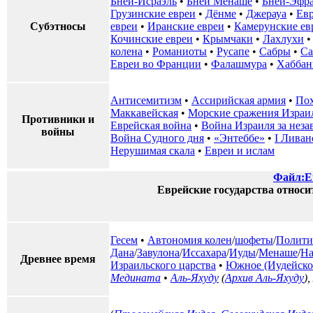
Бней-Исраэль
•
Бней Менаше
•
Бней-Эфр
Грузинские евреи
•
Дёнме
•
Джерауа
•
Ев
Субэтносы
евреи
•
Иранские евреи
•
Камерунские ев
Кочинские евреи
•
Крымчаки
•
Лахлухи
колена
•
Романиоты
•
Русапе
•
Сабры
•
Са
Евреи во Франции
•
Фалашмура
•
Хаббан
Антисемитизм
•
Ассирийская армия
•
Пох
Маккавейская
•
Морские сражения Израи
Противники и
Еврейская война
•
Война Израиля за неза
войны
Война Судного дня
•
«Энтеббе»
•
I Ливан
Нерушимая скала
•
Евреи и ислам
Файл:Em
Еврейские государства относи
Гесем
•
Автономия колен
/
шофеты
/
Полити
Дана
/
Завулона
/
Иссахара
/
Иуды
/
Менаше
/
На
Древнее время
Израильского царства
•
Южное (Иудейское
Медината
•
Аль-Яхуду
(
Архив Аль-Яхуду
),