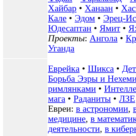
Хайбар
•
Ханаан
•
Хас
Кале
•
Эдом
•
Эрец-Ис
Юдесаптан
•
Ямит
•
Я
Проекты
:
Ангола
•
К
Уганда
Еврейка
•
Шикса
•
Де
Борьба Эзры и Нехем
римлянками
•
Интелле
мага
•
Раданиты
•
ЛЗЕ
Евреи:
в астрономии
,
медицине
,
в математи
деятельности
,
в кибер