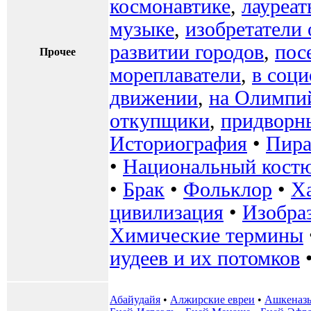
космонавтике
,
лауреа
музыке
,
изобретатели
развитии городов
,
пос
Прочее
мореплаватели
,
в соц
движении
,
на Олимпи
откупщики
,
придворн
Историография
•
Пир
•
Национальный кост
•
Брак
•
Фольклор
•
Х
цивилизация
•
Изобра
Химические термины
иудеев и их потомков
Абайудайя
•
Алжирские евреи
•
Ашкеназ