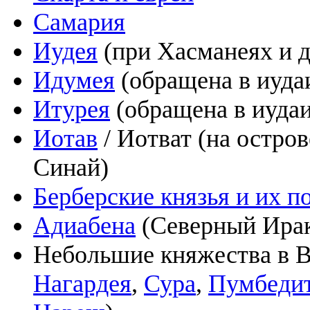
Самария
Иудея
(при Хасманеях и 
Идумея
(обращена в иуда
Итурея
(обращена в иуда
Иотав
/ Иотват (на остро
Синай)
Берберские князья и их 
Адиабена
(Северный Ирак)
Небольшие княжества в В
Нагардея
,
Сура
,
Пумбеди