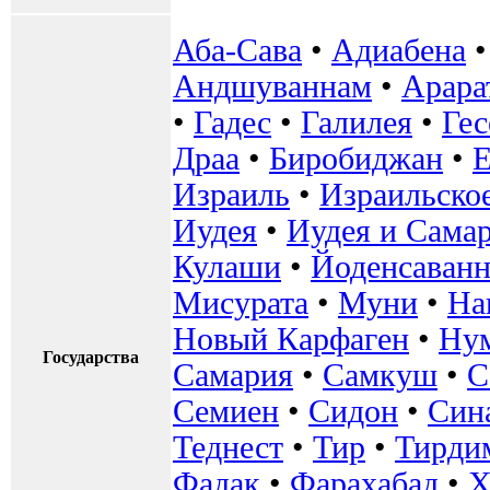
Аба-Сава
•
Адиабена
Андшуваннам
•
Арара
•
Гадес
•
Галилея
•
Ге
Драа
•
Биробиджан
•
Е
Израиль
•
Израильское
Иудея
•
Иудея и Сама
Кулаши
•
Йоденсаванн
Мисурата
•
Муни
•
На
Новый Карфаген
•
Ну
Государства
Самария
•
Самкуш
•
С
Семиен
•
Сидон
•
Син
Теднест
•
Тир
•
Тирди
Фадак
•
Фарахабад
•
Х