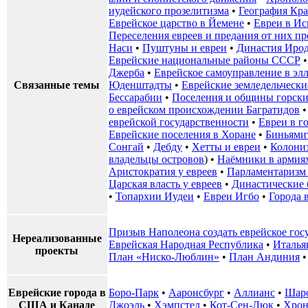
иудейского прозелитизма
•
География Кр
Еврейское царство в Йемене
•
Евреи в И
Переселения евреев и предания от них 
Наси
•
Пуштуны и евреи
•
Династия Иро
Еврейские национальные районы СССР
Джерба
•
Еврейское самоуправление в эл
Связанные темы
Юденштадты
•
Еврейские земледельчески
Бессарабии
•
Поселения и общины горски
о еврейском происхождении Багратидов
еврейской государственности
•
Евреи в г
Еврейские поселения в Хоране
•
Биньями
Сонгай
•
Дебду
•
Хетты и евреи
•
Колони
владельцы островов
) •
Наёмники в армия
Аристократия у евреев
•
Парламентаризм 
Царская власть у евреев
•
Династические 
•
Топархии Иудеи
•
Евреи Игбо
•
Города 
Призыв Наполеона создать еврейское гос
Нереализованные
Еврейская Народная Республика
•
Италья
проекты
План «Ниско-Люблин»
•
План Андиния
Еврейские города в
Боро-Парк
•
Ааронсбург
•
Аллианс
•
Шар
США и Канаде
Джоэль
•
Хэмпстед
•
Кот-Сен-Люк
•
Хрон