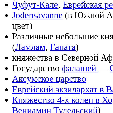
Чуфут-Кале
,
Еврейская р
Jodensavanne
(в Южной Ам
цвет)
Различные небольшие кня
(
Ламлам
,
Ганата
)
княжества в Северной Аф
Государство
фалашей
—
Аксумское царство
Еврейский экзилархат в 
Княжество 4-х колен в Хо
Вениамин Тудельский
)