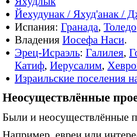
Яхудлык
Йехудунак / Яхуд'анак / Д
Испания:
Гранада
,
Толедо
Владения
Иосефа Наси
.
Эрец-Исраэль
:
Галилея
,
Г
Катиф
,
Иерусалим
,
Хевро
Израильские поселения н
Неосуществлённые про
Были и неосуществлённые п
Например, евреи или интер