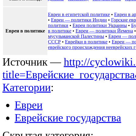
Евреи в египетской политике
•
Евреи в а
•
Евреи — политики Индии
•
Горские ев
политики
•
Евреи политики Украины
•
Бу
Евреи в политике
в политике
•
Евреи — политики Йемена
мусульманской Палестины
•
Евреи — пол
СССР
•
Еврейки в политике
•
Евреи — п
еврейского происхождения нееврейских г
Источник —
http://cyclowiki
title=Еврейские_государств
Категории
:
Евреи
Еврейские государства
Скрытая категория: