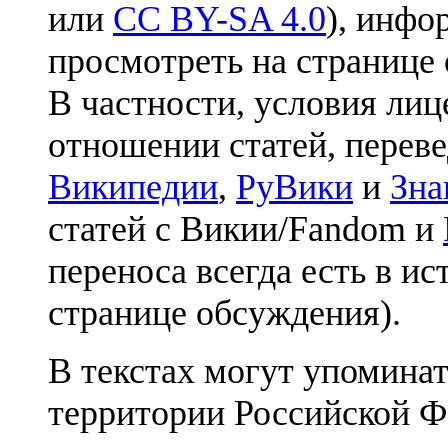
или
CC BY-SA 4.0
), инфо
просмотреть на странице 
В частности, условия лиц
отношении статей, перев
Википедии
,
РуВики
и
Зна
статей с Викии/Fandom и
переноса всегда есть в ис
странице обсуждения).
В текстах могут упоминат
территории Российской Ф