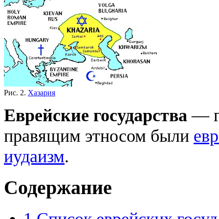
Рис. 2.
Хазария
Еврейские государства
— г
правящим этносом были
евр
иудаизм
.
Содержание
1
Список еврейских госуд