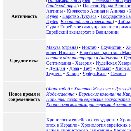
(
Птолемейская Иудея
,
Селевкидская Иуде
Онийский округ
) •
Царство Ирода Велико
Антипы
•
Княжество Асиная и Анилая
•
Античность
Иудея
•
Царство Лукуаса
•
Государство Б
Иудея
,
Византийская Палестина
) •
Тобиа
Сура
•
Еврейское самоуправление в римс
Еврейский экзилархат в Вавилонии
Махуза
(
страна
) •
Иоктаб
•
Яхудистан
•
Хи
колен Израиля
•
Еврейское царство в Мар
военная администрации в Андалузии
•
Гра
Средние века
Септимания
•
Хазария
•
Иудейская Хазар
•
Джидан
•
Драа
•
Таут
•
Агхмат
•
Хисн а
Теднест
•
Хавор
•
Чуфут-Кале
•
Семиен
(
Фарахабад
•
Ханство Жъугьут
•
Джухуд
Новое время и
Йоденсаванна
•
Еврейские колонии на Кип
современность
Попытки создать еврейские государства 
Хронология колонизации евреями Аргенти
Хронология еврейских государств
•
Хрон
эпох в Израиле
•
Хронология еврейских з
алии и сионистского движения
•
Хроноло