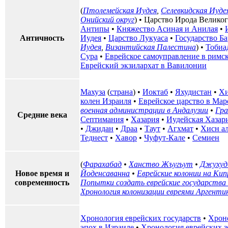
(
Птолемейская Иудея
,
Селевкидская Иуде
Онийский округ
) •
Царство Ирода Велико
Антипы
•
Княжество Асиная и Анилая
•
Античность
Иудея
•
Царство Лукуаса
•
Государство Б
Иудея
,
Византийская Палестина
) •
Тобиа
Сура
•
Еврейское самоуправление в римс
Еврейский экзилархат в Вавилонии
Махуза
(
страна
) •
Иоктаб
•
Яхудистан
•
Хи
колен Израиля
•
Еврейское царство в Мар
военная администрации в Андалузии
•
Гра
Средние века
Септимания
•
Хазария
•
Иудейская Хазар
•
Джидан
•
Драа
•
Таут
•
Агхмат
•
Хисн а
Теднест
•
Хавор
•
Чуфут-Кале
•
Семиен
(
Фарахабад
•
Ханство Жъугьут
•
Джухуд
Новое время и
Йоденсаванна
•
Еврейские колонии на Кип
современность
Попытки создать еврейские государства 
Хронология колонизации евреями Аргенти
Хронология еврейских государств
•
Хрон
эпох в Израиле
•
Хронология еврейских з