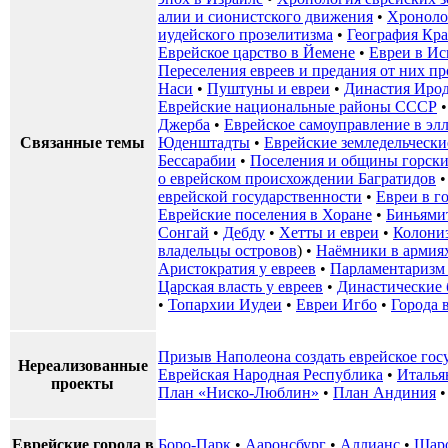
алии и сионистского движения
•
Хроноло
иудейского прозелитизма
•
География Кр
Еврейское царство в Йемене
•
Евреи в И
Переселения евреев и предания от них 
Наси
•
Пуштуны и евреи
•
Династия Иро
Еврейские национальные районы СССР
Джерба
•
Еврейское самоуправление в эл
Связанные темы
Юденштадты
•
Еврейские земледельчески
Бессарабии
•
Поселения и общины горски
о еврейском происхождении Багратидов
еврейской государственности
•
Евреи в г
Еврейские поселения в Хоране
•
Биньями
Сонгай
•
Дебду
•
Хетты и евреи
•
Колони
владельцы островов
) •
Наёмники в армия
Аристократия у евреев
•
Парламентаризм 
Царская власть у евреев
•
Династические 
•
Топархии Иудеи
•
Евреи Игбо
•
Города 
Призыв Наполеона создать еврейское гос
Нереализованные
Еврейская Народная Республика
•
Италья
проекты
План «Ниско-Люблин»
•
План Андиния
Еврейские города в
Боро-Парк
•
Ааронсбург
•
Аллианс
•
Шар