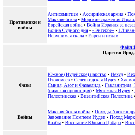
Антисемитизм
•
Ассирийская армия
•
Пох
Маккавейская
•
Морские сражения Израи
Противники и
Еврейская война
•
Война Израиля за неза
войны
Война Судного дня
•
«Энтеббе»
•
I Ливан
Нерушимая скала
•
Евреи и ислам
Файл:H
Царство Ирода
Южное (Иудейское) царство
•
Иехуд
•
Йех
Птолемеев
•
Селевкидская Иудея
•
Хасмон
Фазы
Ямния, Азот и Фазаелида
•
Гавланитида, 
(римская провинция)
•
Мятежная Иудея
•
Палестинская
•
Византийская Палестина
Маккавейская война
•
Походы Александр
Войны
Завоевание Помпеем Иудеи
•
Поход Марк
Кохбы
•
Восстание Юлиана Цабара
•
Восс