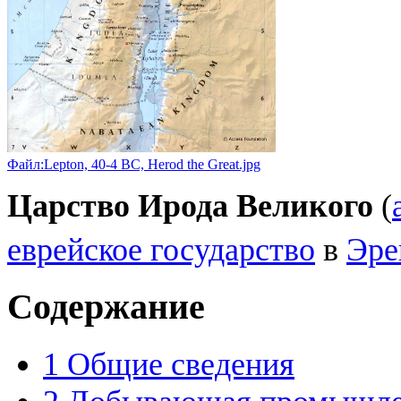
Файл:Lepton, 40-4 BC, Herod the Great.jpg
Царство Ирода Великого
(
еврейское государство
в
Эре
Содержание
1
Общие сведения