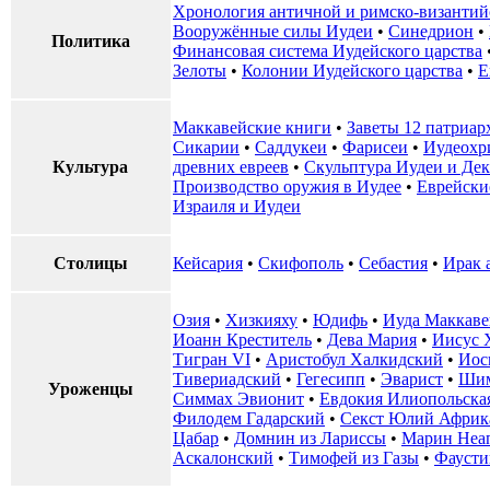
Хронология античной и римско-византий
Вооружённые силы Иудеи
•
Синедрион
•
Политика
Финансовая система Иудейского царства
Зелоты
•
Колонии Иудейского царства
•
Е
Маккавейские книги
•
Заветы 12 патриар
Сикарии
•
Саддукеи
•
Фарисеи
•
Иудеохр
Культура
древних евреев
•
Скульптура Иудеи и Де
Производство оружия в Иудее
•
Еврейски
Израиля и Иудеи
Столицы
Кейсария
•
Скифополь
•
Себастия
•
Ирак 
Озия
•
Хизкияху
•
Юдифь
•
Иуда Маккаве
Иоанн Креститель
•
Дева Мария
•
Иисус 
Тигран VI
•
Аристобул Халкидский
•
Иос
Тивериадский
•
Гегесипп
•
Эварист
•
Шим
Уроженцы
Симмах Эвионит
•
Евдокия Илиопольска
Филодем Гадарский
•
Секст Юлий Африк
Цабар
•
Домнин из Лариссы
•
Марин Неа
Аскалонский
•
Тимофей из Газы
•
Фаусти