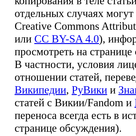
копирования в теле статьи
отдельных случаях могут
Creative Commons Attribut
или
CC BY-SA 4.0
), инфо
просмотреть на странице 
В частности, условия лиц
отношении статей, перев
Википедии
,
РуВики
и
Зна
статей с Викии/Fandom и
переноса всегда есть в ис
странице обсуждения).