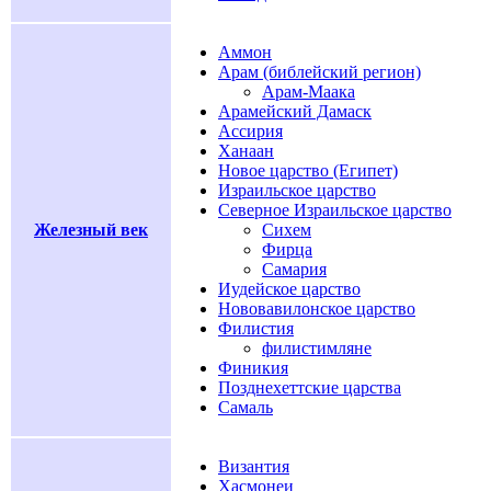
Аммон
Арам (библейский регион)
Арам-Маака
Арамейский Дамаск
Ассирия
Ханаан
Новое царство (Египет)
Израильское царство
Северное Израильское царство
Железный век
Сихем
Фирца
Самария
Иудейское царство
Нововавилонское царство
Филистия
филистимляне
Финикия
Позднехеттские царства
Самаль
Византия
Хасмонеи