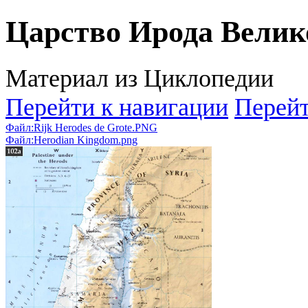
Царство Ирода Велик
Материал из Циклопедии
Перейти к навигации
Перейт
Файл:Rijk Herodes de Grote.PNG
Файл:Herodian Kingdom.png