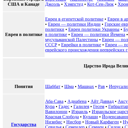
США и Канаде
Джоэль
•
Хэмпстед
•
Кот-Сен-Люк
•
Хрон
Евреи в египетской политике
•
Евреи в а
•
Евреи — политики Индии
•
Горские ев
политики
•
Евреи политики Украины
•
Бу
Евреи в политике
в политике
•
Евреи — политики Йемена
мусульманской Палестины
•
Евреи — пол
СССР
•
Еврейки в политике
•
Евреи — п
еврейского происхождения нееврейских г
Царство Ирода Велик
Понятия
Шаббат
•
Шма
•
Машиах
•
Рав
•
Иерусал
Аба-Сава
•
Адиабена
•
Айт Даввад
•
Аксу
Кура
•
Гадес
•
Галилея
•
Гесем
•
Гибралта
Вавилонии
•
Израиль
•
Израильское царс
Красная Слобода
•
Кулаши
•
Йоденсаванн
Низибис
•
Нисбор
•
Новый Карфаген
•
Ну
Государства
Севилья
•
Семендер
•
Семиен
•
Сидон
•
С