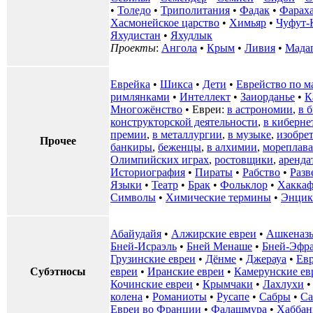
•
Толедо
•
Триполитания
•
Фадак
•
Фарах
Хасмонейское царство
•
Химьяр
•
Чуфут-
Яхудистан
•
Яхудлык
Проекты
:
Ангола
•
Крым
•
Ливия
•
Мадаг
Еврейка
•
Шикса
•
Дети
•
Еврейство по м
римлянками
•
Интеллект
•
Заиорданье
•
К
Многожёнство
• Евреи:
в астрономии
,
в 
конструкторской деятельности
,
в киберне
премии
,
в металлургии
,
в музыке
,
изобре
Прочее
банкиры
,
беженцы
,
в алхимии
,
мореплава
Олимпийских играх
,
ростовщики
,
аренда
Историография
•
Пираты
•
Рабство
•
Разв
Языки
•
Театр
•
Брак
•
Фольклор
•
Хаккаф
Символы
•
Химические термины
•
Энцик
Абайудайя
•
Алжирские евреи
•
Ашкеназ
Бней-Исраэль
•
Бней Менаше
•
Бней-Эфр
Грузинские евреи
•
Дёнме
•
Джерауа
•
Ев
Субэтносы
евреи
•
Иранские евреи
•
Камерунские ев
Кочинские евреи
•
Крымчаки
•
Лахлухи
колена
•
Романиоты
•
Русапе
•
Сабры
•
Са
Евреи во Франции
•
Фалашмура
•
Хаббан