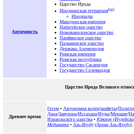
Царство Ирода
[en]
Иродианская тетрархия
Иродиады
Македонская империя
Набатейское царство
Античность
Нововавилонское царство
Парфянское царство
Пальмирское царство
Держава Ахеменидов
Римская империя
Римская республика
Государство Сасанидов
Государство Селевкидов
Царство Ирода Великого относ
Гесем
•
Автономия колен
/
шофеты
/
Полити
Дана
/
Завулона
/
Иссахара
/
Иуды
/
Менаше
/
На
Древнее время
Израильского царства
•
Южное (Иудейское
Медината
•
Аль-Яхуду
(
Архив Аль-Яхуду
),