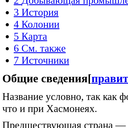
2
Добывающая промышле
3
История
4
Колонии
5
Карта
6
См. также
7
Источники
Общие сведения
[
прави
Название условно, так как 
что и при Хасмонеях.
Предшествующая страна 