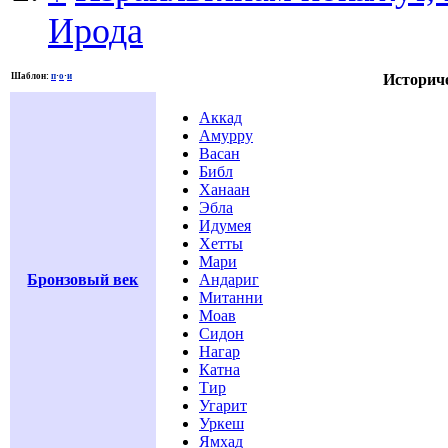
Ирода
Шаблон:
п
·
о
·
и
Историче
Аккад
Амурру
Васан
Библ
Ханаан
Эбла
Идумея
Хетты
Мари
Бронзовый век
Андариг
Митанни
Моав
Сидон
Нагар
Катна
Тир
Угарит
Уркеш
Ямхад