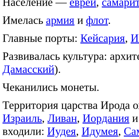
Население —
евреи
,
самари
Имелась
армия
и
флот
.
Главные порты:
Кейсария
,
И
Развивалась культура: архит
Дамасский
).
Чеканились монеты.
Территория царства Ирода 
Израиль
,
Ливан
,
Иордания
входили:
Иудея
,
Идумея
,
Са