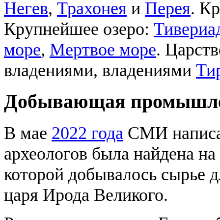
Негев
,
Трахонея
и
Перея
. К
Крупнейшее озеро:
Тивериад
море
,
Мертвое море
. Царст
владениями, владениями
Ти
Добывающая промышл
В мае
2022 года
СМИ написа
археологов была найдена на
которой добывалось сырье 
царя Ирода Великого.