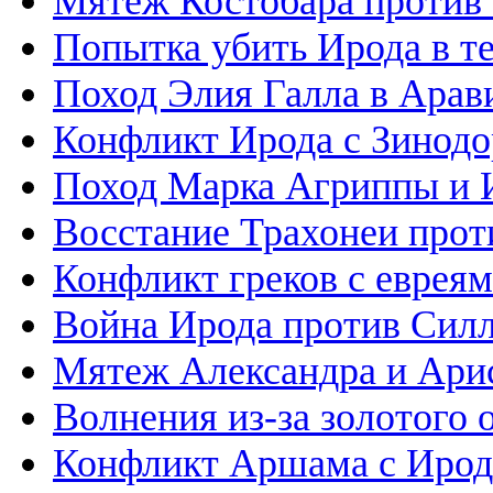
Мятеж Костобара против
Попытка убить Ирода в т
Поход Элия Галла в Ара
Конфликт Ирода с Зинод
Поход Марка Агриппы и 
Восстание Трахонеи прот
Конфликт греков с еврея
Война Ирода против Сил
Мятеж Александра и Арис
Волнения из-за золотого 
Конфликт Аршама с Иро