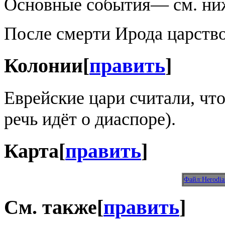
Основные события— см. ниже
После смерти Ирода царств
Колонии
[
править
]
Еврейские цари считали, чт
речь идёт о диаспоре).
Карта
[
править
]
Файл:Herodia
См. также
[
править
]