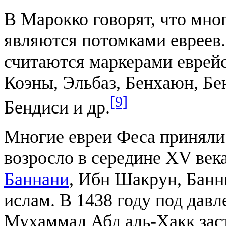
В Марокко говорят, что мно
являются потомками евреев
считаются маркерами еврейс
Коэны, Эльбаз, Бенхаюн, Бе
[9]
Бендиси и др.
Многие евреи Феса приняли 
возросло в середине XV века
Баннани
, Ибн Шакрун, Банни
ислам. В 1438 году под дав
Мухаммад Абд аль-Хакк заст