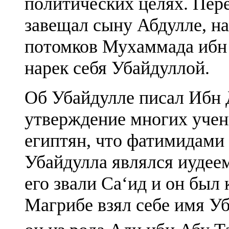
политических целях. Пер
завещал сыну Абдулле, н
потомков Мухаммада ибн
нарек себя Убайдуллой.
Об Убайдулле писал Ибн 
утверждение многих учен
египтян, что фатимидами
Убайдулла являлся иудеем
его звали Са‘ид и он был
Магрибе взял себе имя Уб