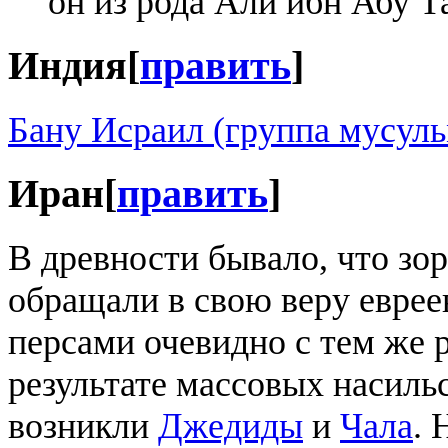
он из рода Али ибн Абу Т
Индия
[
править
]
Бану Исраил (группа мусул
Иран
[
править
]
В древности бывало, что зо
обращали в свою веру еврее
персами очевидно с тем же р
результате массовых насил
возникли
Джедиды
и
Чала
. 