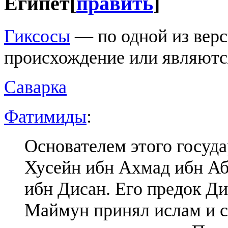
Египет
[
править
]
Гиксосы
— по одной из верс
происхождение или являютс
Саварка
Фатимиды
:
Основателем этого госуда
Хусейн ибн Ахмад ибн Аб
ибн Дисан. Его предок Ди
Маймун принял ислам и ск