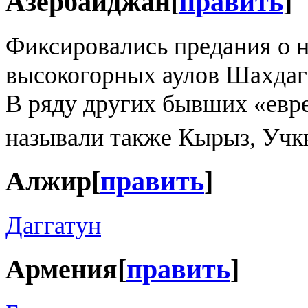
Азербайджан
[
править
]
Фиксировались предания о 
высокогорных аулов Шахдагс
В ряду других бывших «евре
называли также Кырыз, Учк
Алжир
[
править
]
Даггатун
Армения
[
править
]