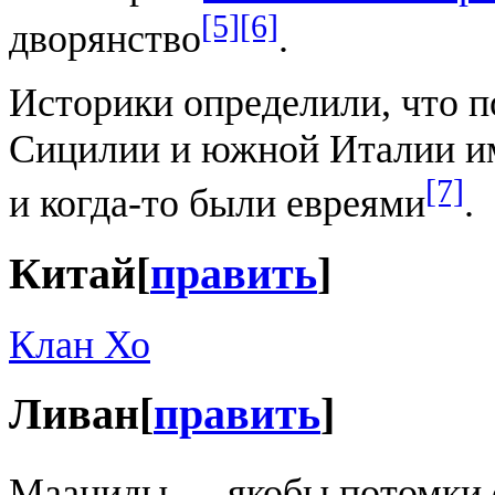
[5]
[6]
дворянство
.
Историки определили, что п
Сицилии и южной Италии им
[7]
и когда-то были евреями
.
Китай
[
править
]
Клан Хо
Ливан
[
править
]
Мааниды — якобы потомки 