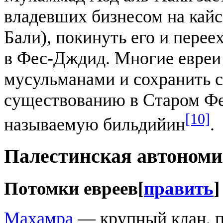
владевших бизнесом на кайс
Бали), покинуть его и перее
в Фес-Дждид. Многие евреи
мусульманами и сохранить с
существованию в Старом Фес
[10]
называемую бильдийин
.
Палестинская автоном
Потомки евреев
[
править
]
Махамра
— крупный клан, п