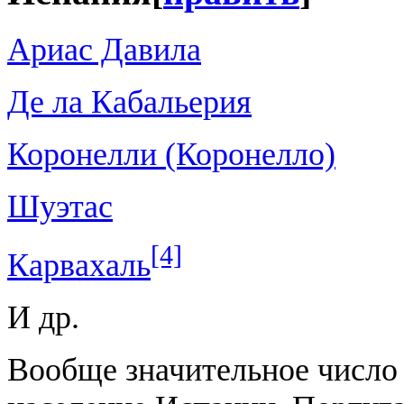
Ариас Давила
Де ла Кабальерия
Коронелли (Коронелло)
Шуэтас
[4]
Карвахаль
И др.
Вообще значительное число 