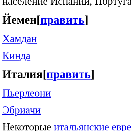
население Испании, Португа
Йемен
[
править
]
Хамдан
Кинда
Италия
[
править
]
Пьерлеони
Эбриачи
Некоторые
итальянские евр