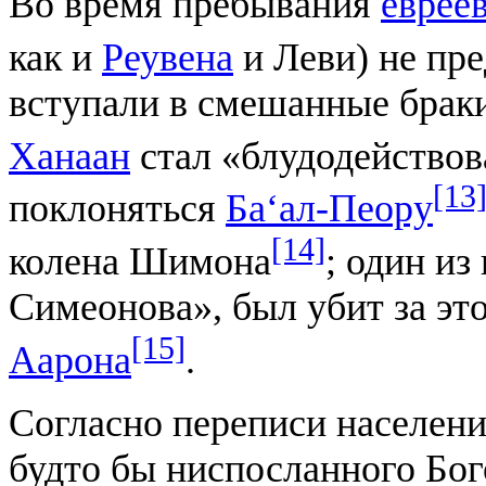
Во время пребывания
еврее
как и
Реувена
и Леви) не пр
вступали в смешанные браки.
Ханаан
стал «блудодействов
[13
поклоняться
Ба‘ал-Пеору
[14]
колена Шимона
; один из
Симеонова», был убит за э
[15]
Аарона
.
Согласно переписи населени
будто бы ниспосланного Бог