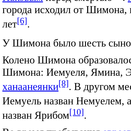
города исходил от Шимона, 
[6]
лет
.
У Шимона было шесть сыно
Колено Шимона образовало
Шимона: Иемуеля, Ямина, Эг
[8]
ханаанеянки
. В другом м
Иемуель назван Немуелем, 
[10]
назван Ярибом
.