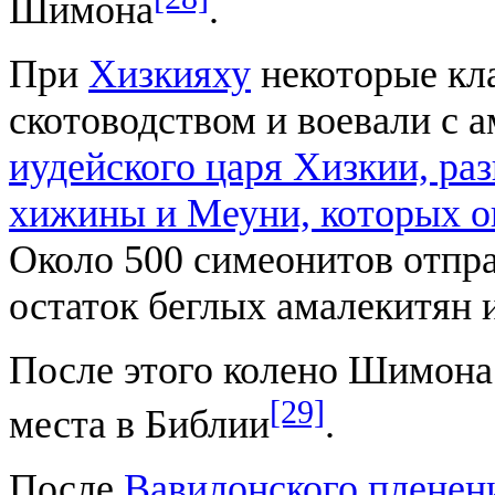
Шимона
.
При
Хизкияху
некоторые кл
скотоводством и воевали с 
иудейского царя Хизкии, ра
хижины и Меуни, которых о
Около 500 симеонитов отпра
остаток беглых амалекитян 
После этого колено Шимона 
[29]
места в Библии
.
После
Вавилонского пленен