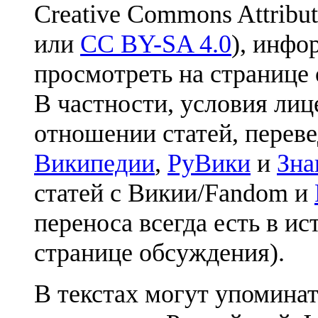
Creative Commons Attribut
или
CC BY-SA 4.0
), инфо
просмотреть на странице 
В частности, условия лиц
отношении статей, перев
Википедии
,
РуВики
и
Зна
статей с Викии/Fandom и
переноса всегда есть в ис
странице обсуждения).
В текстах могут упоминат