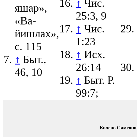
↑
Чис.
яшар»,
25:3, 9
«Ва-
↑
Чис.
йишлах»,
1:23
с. 115
↑
Исх.
↑
Быт.,
26:14
46, 10
↑
Быт. Р.
99:7;
Колено Симеоно