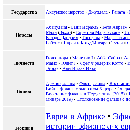
Государства
Аксумское царство
•
‎Джуддала
•
Ганата
•
Абайудайя
•
Бани Исраэль
•
Бета Авраам
Мали
(
Захор
) •
Евреи на Мадагаскаре
•
Иг
Народы
Балади Дардаим
•
Гогодала
•
Мадагаскарс
Габоне
•
Евреи в Кот-д’Ивуаре
•
Тутси
•
Ф
Гидеониды
•
Менелик I
•
Абба Сабра
•
Ас
Личности
Мамо
•
Юдит I
•
Яфет Фредерик Котто
•
И
Эйнау
•
Ави Ицхак Ихъе
Армия фалаша
•
Флот фалаша
•
Восстание
Война фалаша с эмиратом Харэре
•
Опера
Войны
Восстание фалаша в Иерусалиме (2015)
•
(январь 2019)
•
Столкновение фалаша с п
Евреи в Африке
•
Эфио
истории эфиопских ев
Теории и