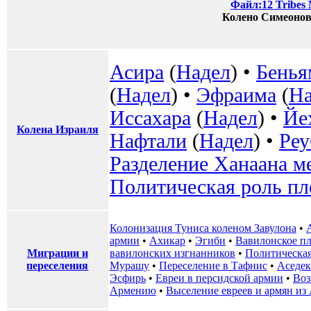
Файл:12 Tribes M
Колено Симеонов
Асира
(
Надел
) •
Бенья
(
Надел
) •
Эфраима
(
На
Иссахара
(
Надел
) •
Йе
Колена Израиля
Нафтали
(
Надел
) •
Реу
Разделение Ханаана м
Политическая роль пл
Колонизация Туниса коленом Завулона
•
армии
•
Ахикар
•
Эгиби
•
Вавилонское п
Миграции и
вавилонских изгнанников
•
Политическая
переселения
Мурашу
•
Переселение в Тафнис
•
Аседек
Эсфирь
•
Евреи в персидской армии
•
Воз
Армению
•
Выселение евреев и армян из