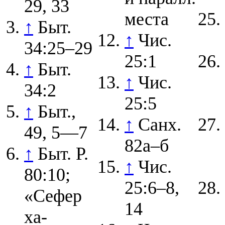
29, 33
места
↑
Быт.
↑
Чис.
34:25–29
25:1
↑
Быт.
↑
Чис.
34:2
25:5
↑
Быт.,
↑
Санх.
49, 5—7
82а–б
↑
Быт. Р.
↑
Чис.
80:10;
25:6–8,
«Сефер
14
ха-