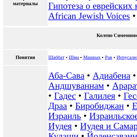
материалы
Гипотеза о еврейских 
African Jewish Voices
Колено Симеоново
Понятия
Шаббат
•
Шма
•
Машиах
•
Рав
•
Иерусал
Аба-Сава
•
Адиабена
Андшуваннам
•
Арара
•
Гадес
•
Галилея
•
Ге
Драа
•
Биробиджан
•
Е
Израиль
•
Израильское
Иудея
•
Иудея и Сама
Кулаши
•
Йоденсаванн