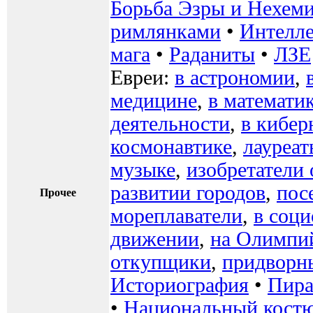
Борьба Эзры и Нехем
римлянками
•
Интелле
мага
•
Раданиты
•
ЛЗЕ
Евреи:
в астрономии
,
медицине
,
в математи
деятельности
,
в кибер
космонавтике
,
лауреа
музыке
,
изобретатели
развитии городов
,
пос
Прочее
мореплаватели
,
в соц
движении
,
на Олимпи
откупщики
,
придворн
Историография
•
Пир
•
Национальный кост