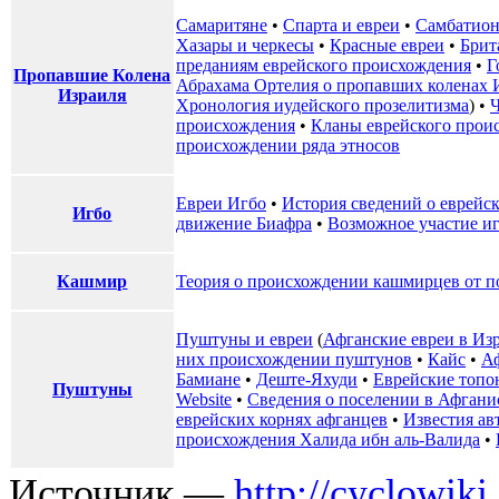
Самаритяне
•
Спарта и евреи
•
Самбатио
Хазары и черкесы
•
Красные евреи
•
Брит
преданиям еврейского происхождения
•
Г
Пропавшие Колена
Абрахама Ортелия о пропавших коленах 
Израиля
Хронология иудейского прозелитизма
) •
Ч
происхождения
•
Кланы еврейского прои
происхождении ряда этносов
Евреи Игбо
•
История сведений о еврейск
Игбо
движение Биафра
•
Возможное участие и
Кашмир
Теория о происхождении кашмирцев от п
Пуштуны и евреи
(
Афганские евреи в Из
них происхождении пуштунов
•
Кайс
•
А
Бамиане
•
Деште-Яхуди
•
Еврейские топ
Пуштуны
Website
•
Сведения о поселении в Афгани
еврейских корнях афганцев
•
Известия ав
происхождения Халида ибн аль-Валида
•
Источник —
http://cyclowiki