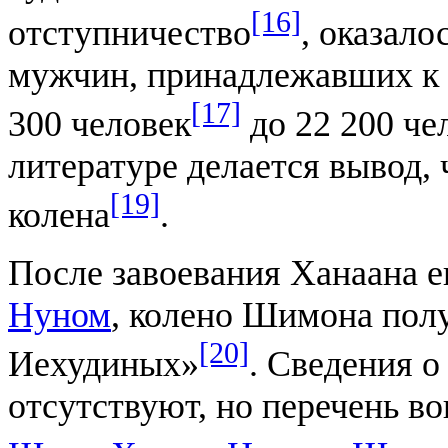
[16]
отступничество
, оказало
мужчин, принадлежавших к 
[17]
300 человек
до 22 200 че
литературе делается вывод, 
[19]
колена
.
После завоевания Ханаана е
Нуном
, колено Шимона полу
[20]
Иехудиных»
. Сведения 
отсутствуют, но перечень во