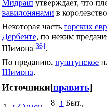
Мидраш
утверждает, что п
вавилонянами
в королевств
Некоторая часть
горских евр
Дербенте
, по неким предани
[36]
Шимона
.
По преданию,
пуштунское
п
Шимона
.
Источники
[
править
]
↑
Быт.,
↑
Симон