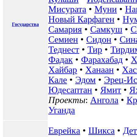
Мисурата
•
Муни
•
На
Новый Карфаген
•
Ну
Государства
Самария
•
Самкуш
•
С
Семиен
•
Сидон
•
Син
Теднест
•
Тир
•
Тирди
Фадак
•
Фарахабад
•
Х
Хайбар
•
Ханаан
•
Хас
Кале
•
Эдом
•
Эрец-Ис
Юдесаптан
•
Ямит
•
Я
Проекты
:
Ангола
•
К
Уганда
Еврейка
•
Шикса
•
Де