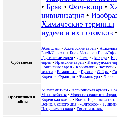
•
Брак
•
Фольклор
•
Х
цивилизация
•
Изобра
Химические термины
иудеев и их потомков
Абайудайя
•
Алжирские евреи
•
Ашкеназ
Бней-Исраэль
•
Бней Менаше
•
Бней-Эфр
Грузинские евреи
•
Дёнме
•
Джерауа
•
Ев
Субэтносы
евреи
•
Иранские евреи
•
Камерунские ев
Кочинские евреи
•
Крымчаки
•
Лахлухи
колена
•
Романиоты
•
Русапе
•
Сабры
•
Са
Евреи во Франции
•
Фалашмура
•
Хаббан
Антисемитизм
•
Ассирийская армия
•
Пох
Маккавейская
•
Морские сражения Израи
Противники и
Еврейская война
•
Война Израиля за неза
войны
Война Судного дня
•
«Энтеббе»
•
I Ливан
Нерушимая скала
•
Евреи и ислам