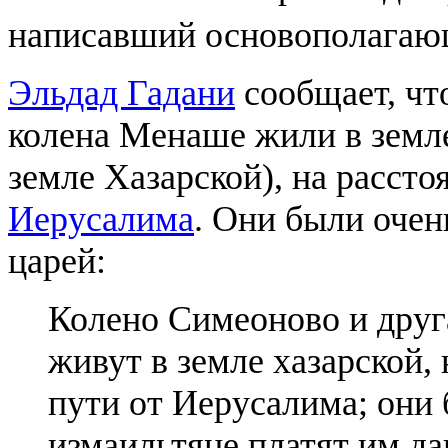
написавший основополагаю
Эльдад Гадани
сообщает, чт
колена Менаше жили в земле
земле Хазарской), на рассто
Иерусалима
. Они были очен
царей:
Колено Симеоново и друг
живут в земле хазарской,
пути от Иерусалима; они 
измаильтяне платят им да