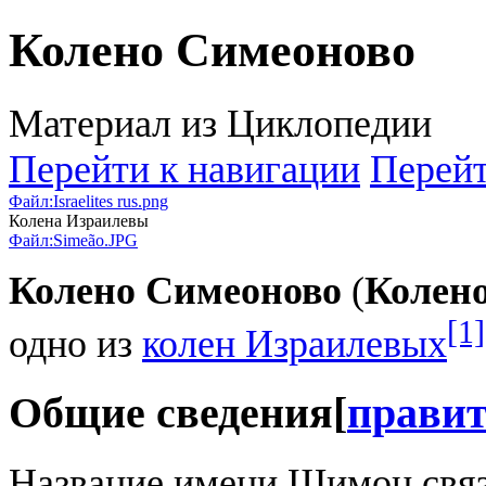
Колено Симеоново
Материал из Циклопедии
Перейти к навигации
Перейт
Файл:Israelites rus.png
Колена Израилевы
Файл:Simeão.JPG
Колено Симеоново
(
Колен
[1]
одно из
колен Израилевых
Общие сведения
[
прави
Название имени Шимон связ