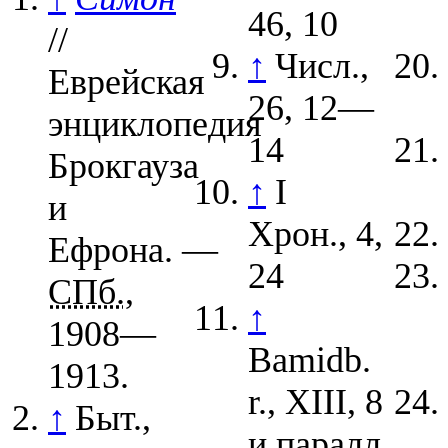
46, 10
//
↑
Числ.,
Еврейская
26, 12—
энциклопедия
14
Брокгауза
↑
I
и
Хрон., 4,
Ефрона. —
24
СПб.
,
↑
1908—
Bamidb.
1913.
r., XIII, 8
↑
Быт.,
и паралл.