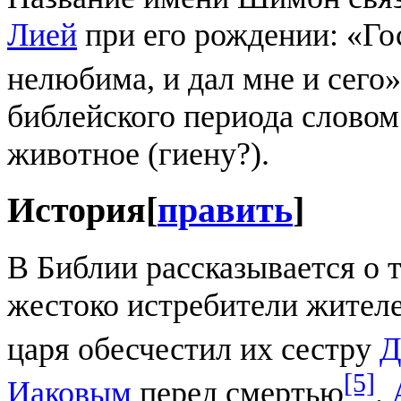
Лией
при его рождении: «Гос
нелюбима, и дал мне и сего»
библейского периода слово
животное (гиену?).
История
[
править
]
В Библии рассказывается о 
жестоко истребители жител
царя обесчестил их сестру
Д
[5]
Иаковым
перед смертью
.