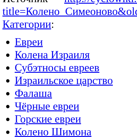
title=Колено_Симеоново&ol
Категории
:
Евреи
Колена Израиля
Субэтносы евреев
Израильское царство
Фалаша
Чёрные евреи
Горские евреи
Колено Шимона