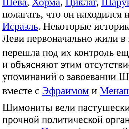
Шева
,
Хорма
,
Циклаг
,
Шару
полагать, что он находился
Исраэль
. Некоторые истори
Леви первоначально жили в 
перешла под их контроль ещ
и объясняют этим отсутстви
упоминаний о завоевании 
вместе с
Эфраимом
и
Мена
Шимониты вели пастушеский
прочной политической орган