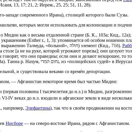
я, 13, 17; 21, 2; Иерем., 25, 25; 51, 11, 28).
 юго-западе современного Ирана), столицей которого были Сузы.
раильтян, которых могли использовать для колонизации и подчин
о Мидии как о весьма отдаленной стране (Б. К., 103а; Кид., 12
 украшениям (Esther r., 1, 3): упоминается об особом ношении 
семейной жизни евреи Мидии представляют сомнительный (по выражению Талмуда, «больной», חולה‎) элемент (Кид., 71б).
Рабб
 столе [а не на руке, которой угрожают порезы]; они целуют толь
говорят, что они праведны; если они и делают нехорошее, то толь
Талмуде упоминается о мидийской пшенице (Иер., Шаб., XII, 13а). Танна р.
тельной, и существовала веками со времён депортации.
таном, — Афганистан некоторое время был частью Мидии:
 (первая половина I тысячелетия до н.э.) и Мидии, разгромленно
в VI-IV веках до н.э. входили и афганские земли в виде несколь
., например,
Элефантина
), так что в своём продвижении на вост
еев
Нисборе
— на северо-востоке Ирана, рядом с Афганистаном.