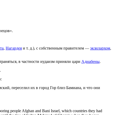
знецов».
та
,
Нагардея
и т. д.), с собственным правителем —
экзилархом
,
страняться, в частности иудаизм приняли цари
Адиабены
.
.
:
ский, переселил их в город Гор близ Бамиана, и что они
ring people Afghan and Bani Israel, which countries they had