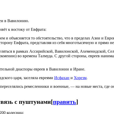
еи в Вавилонию.
вёт к востоку от Евфрата:
 чем и объясняется то обстоятельство, что в пределах Азии и Ев
у сторону Евфрата, представляя из себя многотысячную и прямо 
еляться в рамках Ассирийской, Вавилонской, Ахеменидской, Се
ркмению) во времена Талмуда. С другой стороны, евреев нанима
тельной диаспоры евреев в Вавилонии и Иране.
идского царя, заселяла евреями
Исфахан
и
Хорезм
.
 переселялись ремесленники и военные, — на новые места, где
связь с пуштунами
[
править
]
200 колесниц: