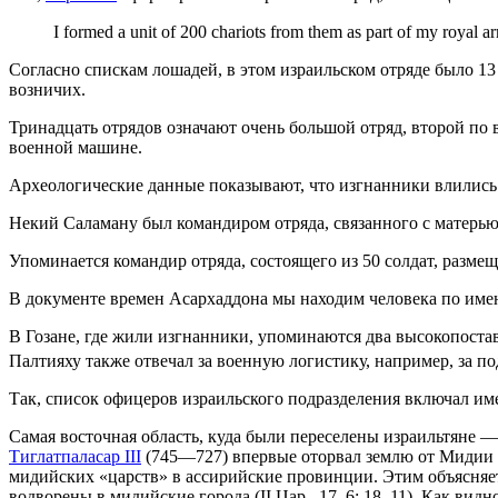
I formed a unit of 200 chariots from them as part of my royal arm
Согласно спискам лошадей, в этом израильском отряде было 13 
возничих.
Тринадцать отрядов означают очень большой отряд, второй по 
военной машине.
Археологические данные показывают, что изгнанники влилис
Некий Саламану был командиром отряда, связанного с матерью ц
Упоминается командир отряда, состоящего из 50 солдат, размещ
В документе времен Асархаддона мы находим человека по имен
В Гозане, где жили изгнанники, упоминаются два высокопоста
Палтияху также отвечал за военную логистику, например, за п
Так, список офицеров израильского подразделения включал име
Самая восточная область, куда были переселены израильтяне 
Тиглатпаласар III
(745—727) впервые оторвал землю от Мидии 
мидийских «царств» в ассирийские провинции. Этим объясняет
водворены в мидийские города (II Цар., 17, 6; 18, 11). Как вид