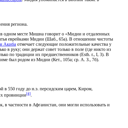
ения региона.
а); в одном месте Мишна говорит о «Mидии и отдаленных
платья еврейками Мидии (Шаб., 65а). В отношении чистоты
и Акиба
отмечает следующие положительные качества у
ко в руку; они держат совет только в поле (где никто из
ко по традиции их предшественников (Esth. r., I, 3). В
 Нахум, נחום המדי‎, из «полицейских судей» в Иерусалиме был родом из Мидии (Кет., 105а; ср. А. З., 7б).
й в 550 году до н.э. персидским царем, Киром,
[4]
ких провинции
.
ок, в частности в Афганистан, они могли использовать и