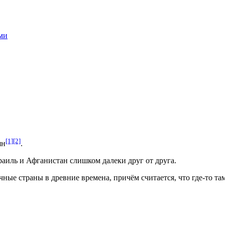
ми
[1]
[2]
ян
.
раиль и Афганистан слишком далеки друг от друга.
чные страны в древние времена, причём считается, что где-то т