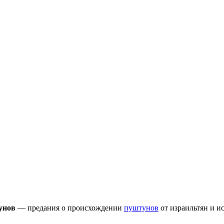
унов
— предания о происхождении
пуштунов
от израильтян и и