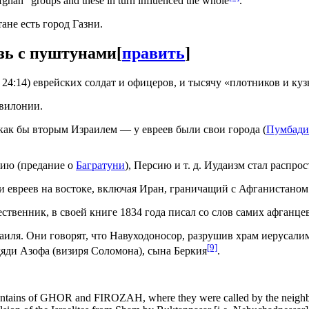
ghan" groups and these in turn influenced the whole
.
ане есть город Газни.
зь с пуштунами
[
править
]
Ц. 24:14) еврейских солдат и офицеров, и тысячу «плотников и ку
авилонии.
как бы вторым Израилем — у евреев были свои города (
Пумбади
нию (предание о
Багратуни
), Персию и т. д. Иудаизм стал распро
и евреев на востоке, включая Иран, граничащий с Афганистаном
ственник, в своей книге 1834 года писал со слов самих афганцев
раиля. Они говорят, что Навуходоносор, разрушив храм иерусалим
[9]
дяди Азофа (визиря Соломона), сына Беркия
.
ountains of GHOR and FIROZAH, where they were called by the neighbo