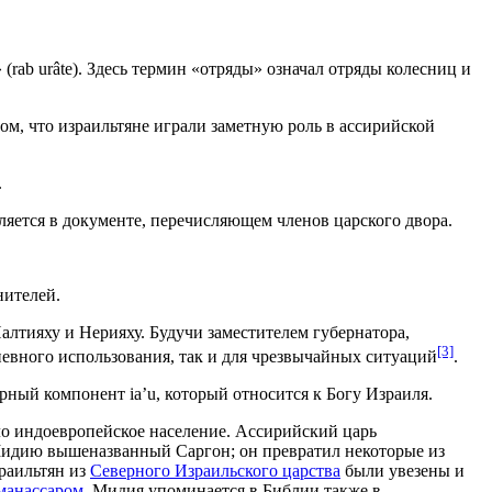
rab urâte). Здесь термин «отряды» означал отряды колесниц и
ом, что израильтяне играли заметную роль в ассирийской
.
вляется в документе, перечисляющем членов царского двора.
нителей.
лтияху и Нерияху. Будучи заместителем губернатора,
[3]
невного использования, так и для чрезвычайных ситуаций
.
ный компонент ia’u, который относится к Богу Израиля.
ло индоевропейское население. Ассирийский царь
Мидию вышеназванный Саргон; он превратил некоторые из
раильтян из
Северного Израильского царства
были увезены и
манассаром
. Мидия упоминается в Библии также в