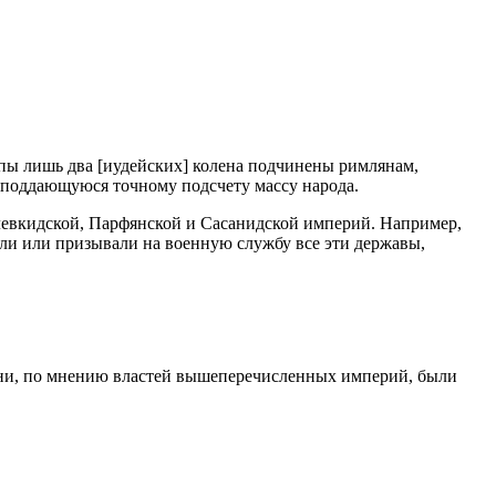
ропы лишь два [иудейских] колена подчинены римлянам,
неподдающуюся точному подсчету массу народа.
левкидской, Парфянской и Сасанидской империй. Например,
ли или призывали на военную службу все эти державы,
 они, по мнению властей вышеперечисленных империй, были