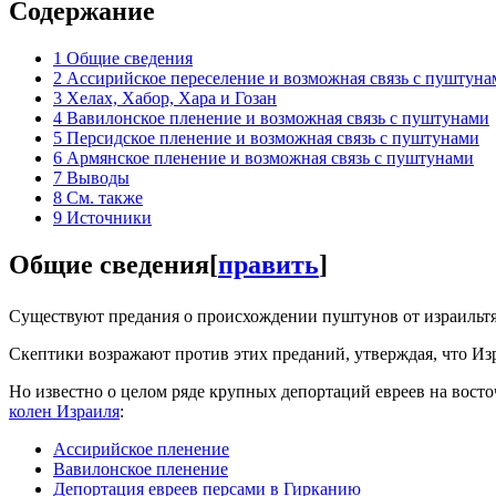
Содержание
1
Общие сведения
2
Ассирийское переселение и возможная связь с пуштуна
3
Хелах, Хабор, Хара и Гозан
4
Вавилонское пленение и возможная связь с пуштунами
5
Персидское пленение и возможная связь с пуштунами
6
Армянское пленение и возможная связь с пуштунами
7
Выводы
8
См. также
9
Источники
Общие сведения
[
править
]
Существуют предания о происхождении пуштунов от израильт
Скептики возражают против этих преданий, утверждая, что Из
Но известно о целом ряде крупных депортаций евреев на восто
колен Израиля
:
Ассирийское пленение
Вавилонское пленение
Депортация евреев персами в Гирканию