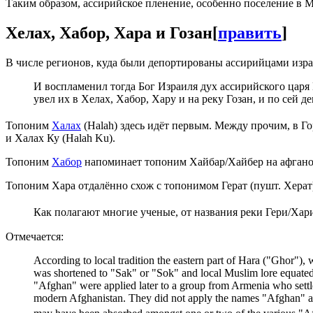
Таким образом, ассирийское пленение, особенно поселение в 
Хелах, Хабор, Хара и Гозан
[
править
]
В числе регионов, куда были депортированы ассирийцами изра
И воспламенил тогда Бог Израиля дух ассирийского царя 
увел их в Хелах, Хабор, Хару и на реку Гозан, и по сей де
Топоним
Халах
(Halah) здесь идёт первым. Между прочим, в Го
и Халах Ку (Halah Ku).
Топоним
Хабор
напоминает топоним Хайбар/Хайбер на афгано
Топоним Хара отдалённо схож с топонимом Герат (пушт. Херат
Как полагают многие ученые, от названия реки Гери/Хар
Отмечается:
According to local tradition the eastern part of Hara ("Ghor"),
was shortened to "Sak" or "Sok" and local Muslim lore equated t
"Afghan" were applied later to a group from Armenia who settl
modern Afghanistan. They did not apply the names "Afghan" and "