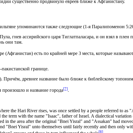
Мидии существенно продвинуло евреев ближе к Афганистану.
ильтяне упоминаются также следующие (1-я Паралипоменон 5:26
Пула, гнев ассирийского царя Тиглатпаласара, и он взял в плен
нь они там.
ре (Афганистан) есть по крайней мере 3 места, которые называют
-пакистанской границе.
). Причём, древнее название было ближе к библейскому топоним
[7]
и произошло и название города
.
 where the Hari River rises, was once settled by a people referred to as
he term with the name "Isaac", father of Israel. A dialectical variati
ed in the area after the original "Bnei Yisral" and "Assakan" had move
Bnei Yisral" unto themselves until fairly recently and then only withi
[8]