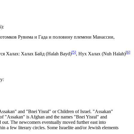
):
 потомков Рувима и Гада и половину племени Манассии,
[5]
[6]
ся Халах: Халах Байд (Halah Bayd)
, Нух Халах (Nuh Halah)
у:
 "Assakan" and "Bnei Yisral" or Children of Israel. "Assakan"
on of "Assakan" is Afghan and the names "Bnei Yisral" and
d out. The newcomers eventually moved further east into
n a few literary circles. Some Israelite and/or Jewish elements