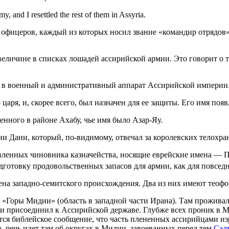
y, and I resettled the rest of them in Assyria.
офицеров, каждый из которых носил звание «командир отрядов» (
величине в списках лошадей ассирийской армии. Это говорит о т
ь в военный и административный аппарат Ассирийской империи
аря, и, скорее всего, был назначен для ее защиты. Его имя поя
енного в районе Ахабу, чье имя было Азар-Яу.
и Дани, который, по-видимому, отвечал за королевских телохра
вленных чиновника казначейства, носящие еврейские имена — Па
одготовку продовольственных запасов для армии, как для повсед
на западно-семитского происхождения. Два из них имеют теофор
— «Горы Мидии» (область в западной части Ирана). Там прожива
и присоединил к Ассирийской державе. Глубже всех проник в 
ся библейское сообщение, что часть плененных ассирийцами из
но, речь идет там об округах в Мидии, завоеванных перед тем
Сал