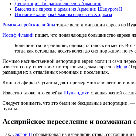
Депортация Тиграном евреев в Армению
Выселение евреев и армян из Армении Шапуром II
Изгнание халифом Омаром евреев из Хиджаза
Римско-еврейские войны
также вели к миграции евреев из Иуд
Иосиф Флавий
пишет, что подавляющее большинство евреев жи
Большинство израильтян, однако, осталось на месте. Вот
тогда как остальные десять колен до сих пор живут по т
Помимо насильственной депортации евреи могли и сами перес
известно о путешествиях по торговым делам евреев в
Мерв
(Ту
размещая их в отдалённых колониях и поселениях.
Книги Эсфирь и Сусанны дают пример многочисленной и влия
Известно также, что еврейка
Шушандухт
, ставшая женой сасан
Следует понимать, что это были не бесцельные депортации, —
нужны.
Ассирийское переселение и возможная 
Так,
Саргон II
сформировал из израильтян отряд, состоящий из 