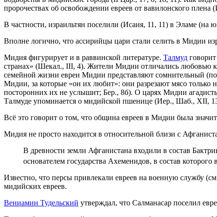
пророчествах об освобождении евреев от вавилонского плена (Исаи
В частности, израильтян поселили (Исаия, 11, 11) в Эламе (на
Вполне логично, что ассирийцы цари стали селить в Мидии из
Мидия фигурирует и в раввинской литературе.
Талмуд
говорит 
странах» (Шекал., III, 4). Жители Мидии отличались любовью к
Mидии, за которые «он их любит»: они разрезают мясо только на
посторонних их не услышит; Бер., 8б). О царях Мидии агадисты 
Всё это говорит о том, что община евреев в Мидии была значи
Мидия не просто находится в относительной близи с Афганис
В древности земли Афганистана входили в состав Бактрии
основателем государства Ахеменидов, в состав которого 
Известно, что персы привлекали евреев на военную службу (см
мидийских евреев.
Вениамин Тудельский
утверждал, что Салманасар поселил евр