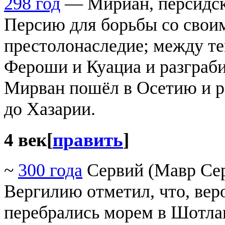
298 год
— Мириан, персидски
Персию для борьбы со свои
престолонаследие; между те
Фероши и Куациа и разграби
Мирван пошёл в Осетию и 
до Хазарии.
4 век
[
править
]
~
300 года
Сервий (Мавр Сер
Вергилию отметил, что, веро
перебрались морем в Шотлан