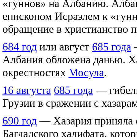
«гуннов» на Албанию. Албан
епископом Исраэлем к «гунн
обращение в христианство 
684 год
или август
685 года
—
Албания обложена данью. Ха
окрестностях
Мосула
.
16 августа
685 года
— гибель
Грузии в сражении с хазара
690 год
— Хазария приняла е
Багдадского халифата, кото