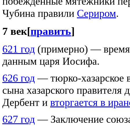
побеждённые мятежники пер
Чубина правили
Сериром
.
7 век
[
править
]
621 год
(примерно) — время
данным царя Иосифа.
626 год
— тюрко-хазарское 
сына хазарского правителя 
Дербент и
вторгается в ира
627 год
— Заключение союза