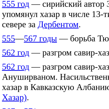
555 год
— сирийский автор З
упомянул хазар в числе 13-
севере за
Дербентом
.
555
—
567 годы
— борьба Тюр
562 год
— разгром савир-ха
562 год
— разгром савир-ха
Ануширваном. Насильственн
хазар в Кавказскую Албанию
Хазар)
.