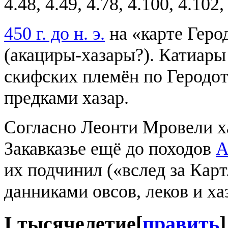
4.48, 4.49, 4.78, 4.100, 4.102,
450 г. до н. э.
на «карте Герод
(акациры-хазары?). Катиары
скифских племён по Геродо
предками хазар.
Согласно Леонти Мровели х
Закавказье ещё до походов
А
их подчинил («вслед за Кар
данниками овсов, леков и ха
I тысячелетие
[
править
]