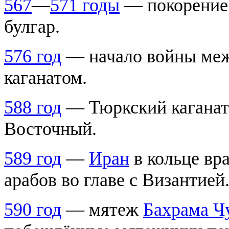
567
—
571 годы
— покорение 
булгар.
576 год
— начало войны меж
каганатом.
588 год
— Тюркский каганат 
Восточный.
589 год
—
Иран
в кольце вра
арабов во главе с Византией
590 год
— мятеж
Бахрама Ч