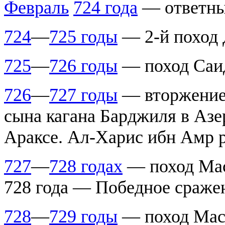
Февраль
724 года
— ответны
724
—
725 годы
— 2-й поход 
725
—
726 годы
— поход Саид
726
—
727 годы
— вторжение 
сына кагана Барджиля в Азе
Араксе. Ал-Харис ибн Амр р
727
—
728 годах
— поход Мас
728 года — Победное сраже
728
—
729 годы
— поход Масл