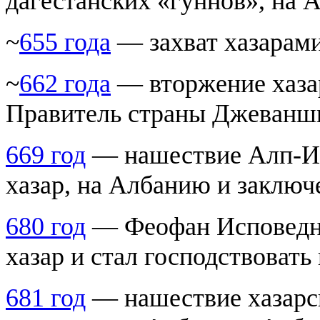
дагестанских «гуннов», на
~
655 года
— захват хазарам
~
662 года
— вторжение хаза
Правитель страны Джеваншир
669 год
— нашествие Алп-Или
хазар, на Албанию и заключ
680 год
— Феофан Исповедни
хазар и стал господствовать 
681 год
— нашествие хазарск