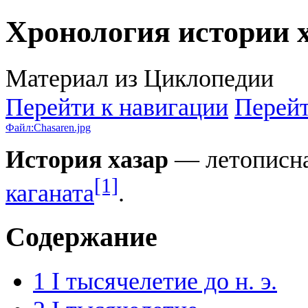
Хронология истории 
Материал из Циклопедии
Перейти к навигации
Перейт
Файл:Chasaren.jpg
История хазар
— летописна
[1]
каганата
.
Содержание
1
I тысячелетие до н. э.