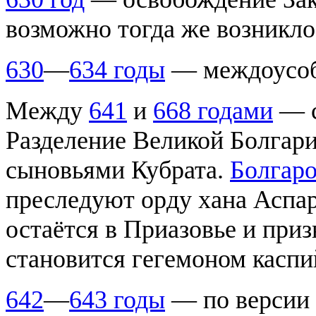
возможно тогда же возникло 
630
—
634 годы
— междоусоби
Между
641
и
668 годами
— с
Разделение Великой Болгари
сыновьями Кубрата.
Болгаро
преследуют орду хана Аспар
остаётся в Приазовье и приз
становится гегемоном каспи
642
—
643 годы
— по версии а