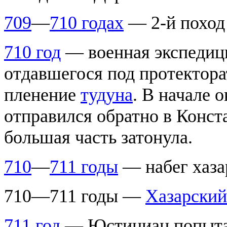
709
—
710 годах
— 2-й поход
710 год
— военная экспеди
отдавшегося под протектора
пленение
тудуна
. В начале 
отправился обратно в Конст
большая часть затонула.
710
—
711 годы
— набег хазар
710—711 годы —
Хазарский
711 год
— Юстиниан попытал