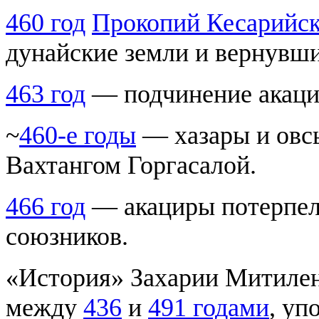
460 год
Прокопий Кесарийс
дунайские земли и вернувши
463 год
— подчинение акаци
~
460-е годы
— хазары и овс
Вахтангом Горгасалой.
466 год
— акациры потерпели
союзников.
«История» Захарии Митилен
между
436
и
491 годами
, уп