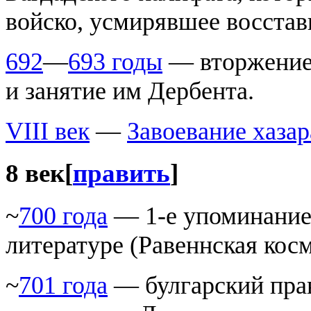
войско, усмирявшее восста
692
—
693 годы
— вторжение
и занятие им Дербента.
VIII век
—
Завоевание хаза
8 век
[
править
]
~
700 года
— 1-е упоминание 
литературе (Равеннская кос
~
701 года
— булгарский прав