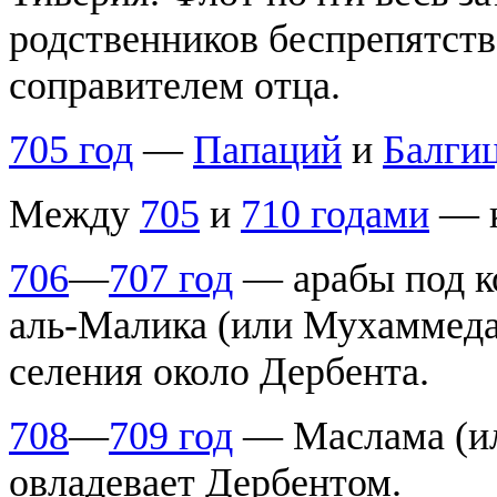
родственников беспрепятств
соправителем отца.
705 год
—
Папаций
и
Балги
Между
705
и
710 годами
— к
706
—
707 год
— арабы под к
аль-Малика (или Мухаммеда
селения около Дербента.
708
—
709 год
— Маслама (и
овладевает Дербентом.