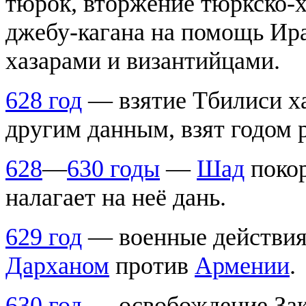
тюрок, вторжение тюркско-ха
джебу-кагана на помощь Ир
хазарами и византийцами.
628 год
— взятие Тбилиси хаз
другим данным, взят годом р
628
—
630 годы
—
Шад
покор
налагает на неё дань.
629 год
— военные действия 
Дарханом
против
Армении
.
630 год
— освобождение Зака