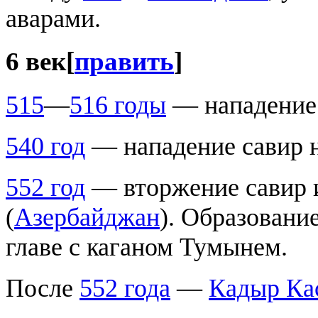
аварами.
6 век
[
править
]
515
—
516 годы
— нападение 
540 год
— нападение савир н
552 год
— вторжение савир 
(
Азербайджан
). Образовани
главе с каганом Тумынем.
После
552 года
—
Кадыр Ка