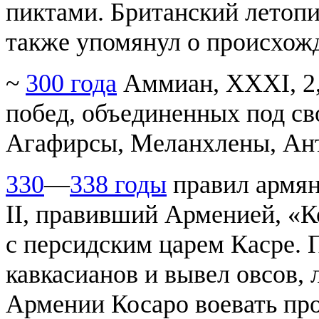
пиктами. Британский летопи
также упомянул о происхожд
~
300 года
Аммиан, XXXI, 2,
побед, объединенных под с
Агафирсы, Меланхлены, Ант
330
—
338 годы
правил армян
II, правивший Арменией, «Ко
с персидским царем Касре. 
кавкасианов и вывел овсов, 
Армении Косаро воевать про