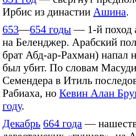
Ирбис из династии
Ашина
.
653
—
654 годы
— 1-й поход 
на Беленджер. Арабский пол
брат Абд-ар-Рахман) напал 
был убит. По словам Масуди
Семендера в Итиль последов
Рабиаха, но
Кевин Алан Бру
году
.
Декабрь
664 года
— нашестви