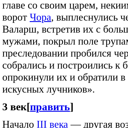
главе со своим царем, неки
ворот
Чора
, выплеснулись че
Валарш, встретив их с бол
мужами, покрыл поле трупам
преследовании пробился чер
собрались и построились к б
опрокинули их и обратили в 
искусных лучников».
3 век
[
править
]
Начало
III века
— другая во