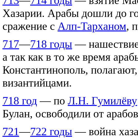
713
—
714 годы
— взятие Мас
Хазарии. Арабы дошли до г
сражение с
Алп-Тарханом
, 
717
—
718 годы
— нашествие 
а так как в то же время ара
Константинополь, полагают,
византийцами.
718 год
— по
Л.Н. Гумилёву
Булан, освободили от арабов
721
—
722 годы
— война хаза