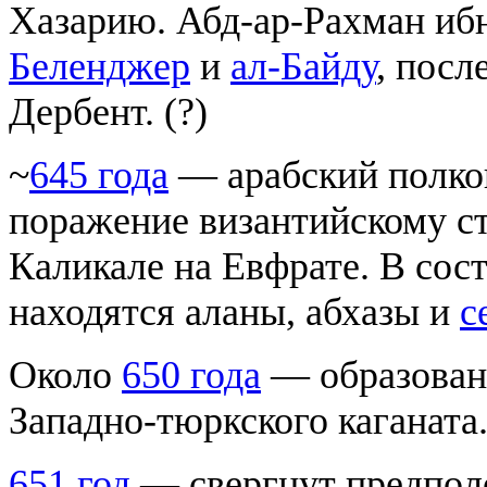
Хазарию. Абд-ар-Рахман ибн
Беленджер
и
ал-Байду
, посл
Дербент. (?)
~
645 года
— арабский полко
поражение византийскому ст
Каликале на Евфрате. В сост
находятся аланы, абхазы и
с
Около
650 года
— образова
Западно-тюркского каганата
651 год
— свергнут предполо