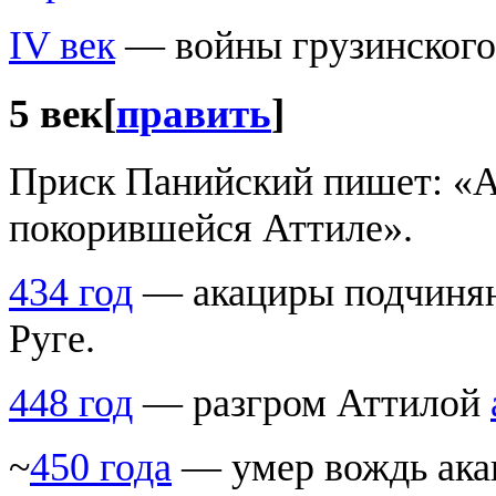
IV век
— войны грузинского 
5 век
[
править
]
Приск Панийский пишет: «А
покорившейся Аттиле».
434 год
— акациры подчиняю
Руге.
448 год
— разгром Аттилой
~
450 года
— умер вождь ак