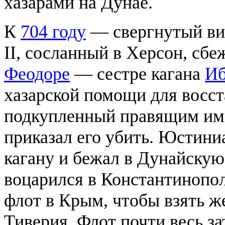
хазарами на Дунае.
К
704 году
— свергнутый ви
II, сосланный в Херсон, сбе
Феодоре
— сестре кагана
Иб
хазарской помощи для восст
подкупленный правящим им
приказал его убить. Юстини
кагану и бежал в Дунайску
воцарился в Константинопо
флот в Крым, чтобы взять 
Тиверия. Флот почти весь за