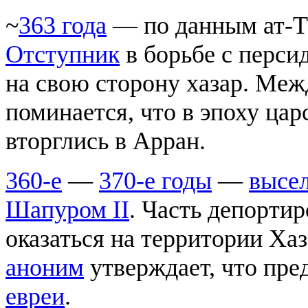
~
363 года
— по данным ат-Т
Отступник
в борьбе с перс
на свою сторону хазар. Меж
поминается, что в эпоху ца
вторглись в Арран.
360-е
—
370-е годы
—
высел
Шапуром II
. Часть депорти
оказаться на территории Хаз
аноним
утверждает, что пре
евреи
.