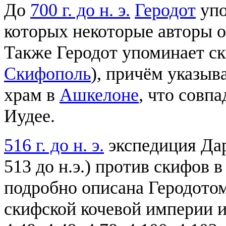
До
700 г. до н. э.
Геродот
упо
которых некоторые авторы 
Также Геродот упоминает ск
Скифополь
), причём указыв
храм в
Ашкелоне
, что совп
Иудее.
516 г. до н. э.
экспедиция Дари
513 до н.э.) против скифов
подробно описана Геродото
скифской кочевой империи и