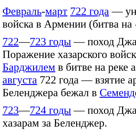
Февраль
-
март
722 года
— уни
войска в Армении (битва на
722
—
723 годы
— поход Джар
Поражение хазарского войска
Барджилем
в битве на реке 
августа
722 года — взятие а
Беленджера бежал в
Семенд
723
—
724 годы
— поход Джар
хазарам за Беленджер.