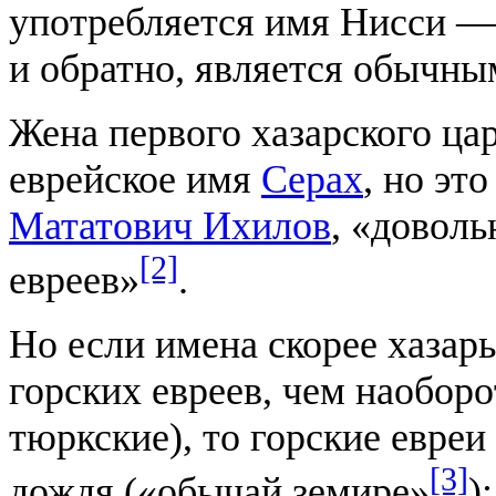
употребляется имя Нисси — 
и обратно, является обычн
Жена первого хазарского цар
еврейское имя
Серах
, но эт
Мататович Ихилов
, «доволь
[2]
евреев»
.
Но если имена скорее хазар
горских евреев, чем наоборо
тюркские), то горские евреи
[3]
дождя («обычай земире»
):