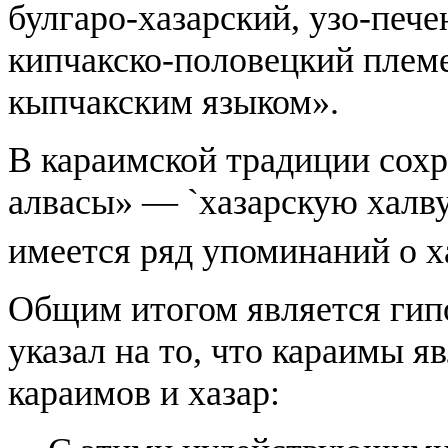
булгаро-хазарский, узо-печ
кипчакско-половецкий плем
кыпчакским языком».
В караимской традиции сохр
алвасы» — `хазарскую халву
имеется ряд упоминаний о х
Общим итогом является гип
указал на то, что караимы я
караимов и хазар: