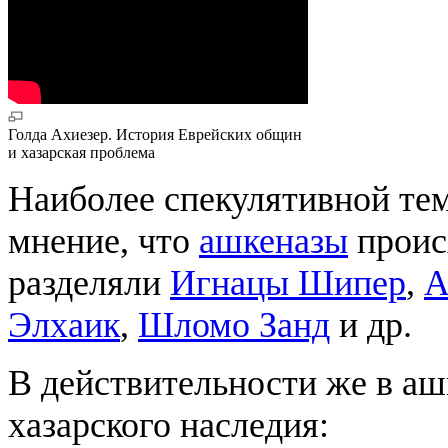
Голда Ахиезер. История Еврейских общин
и хазарская проблема
Наиболее спекулятивной те
мнение, что
ашкеназы
происх
разделяли
Игнацы Шипер
,
А
Элхаик
,
Шломо Занд
и др.
В действительности же в аш
хазарского наследия: