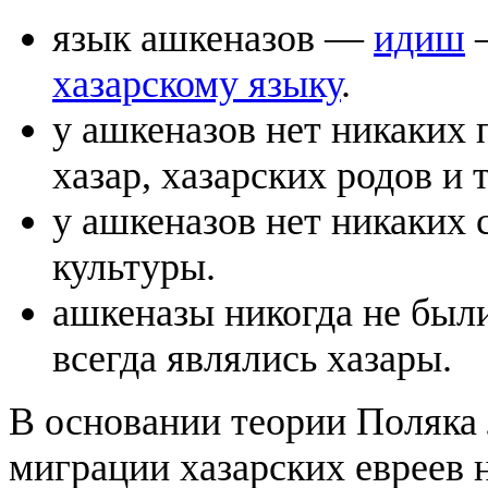
язык ашкеназов —
идиш
—
хазарскому языку
.
у ашкеназов нет никаких
хазар, хазарских родов и т
у ашкеназов нет никаких 
культуры.
ашкеназы никогда не был
всегда являлись хазары.
В основании теории Поляка
миграции хазарских евреев н