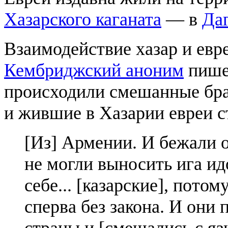
Хазарского каганата
— в
Да
Взаимодействие хазар и евре
Кембриджский аноним
пишет
происходили смешанные брак
и жившие в Хазарии евреи с
[Из] Армении. И бежали о
не могли выносить ига ид
себе... [казарские], пото
сперва без закона. И они
страны и [смешались с я