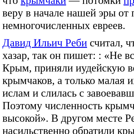
что
крымчаки
— потомки
пр
веру в начале нашей эры от
немногочисленных евреев.
Давид Ильич Реби
считал, ч
хазар, так он пишет: : «Не 
Крым, приняли иудейскую ве
крымчаков, а только малая и
ислам и слилась с завоевав
Поэтому численность крымч
высокой». В другом месте Р
насильственно обратили кры