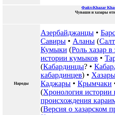
Файл:Khazar Khaga
Чуваши и хазары от
Азербайджанцы
•
Бар
Савиры
•
Аланы
(
Салт
Кумыки
(
Роль хазар в
истории кумыков
•
Та
(
Кабардинцы
? •
Кабар
кабардинцев
) •
Хазары
Каджары
•
Крымчаки
Народы
(
Хронология истории 
происхождения караи
(
Версия о хазарском 