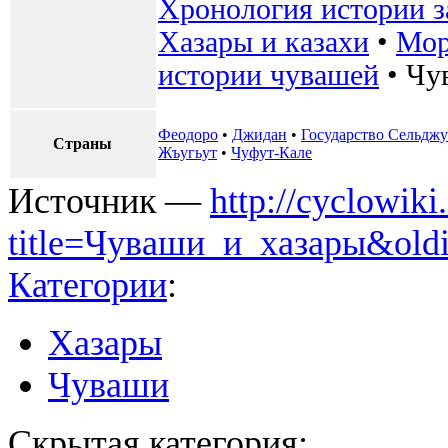
Хронология истории з
Хазары и казахи
•
Мор
истории чувашей
•
Чу
Феодоро
•
Джидан
•
Государство Сельдж
Страны
Жъугьут
•
Чуфут-Кале
Источник —
http://cyclowiki
title=Чуваши_и_хазары&old
Категории
:
Хазары
Чуваши
Скрытая категория: