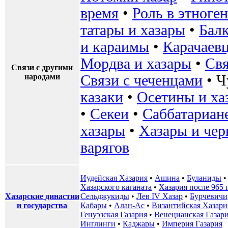
время
•
Роль в этноге
татары и хазары
•
Бал
и караимы
•
Карачаев
Мордва и хазары
•
Свя
Связи с другими
народами
Связи с чеченцами
•
Ч
казаки
•
Осетины и ха
•
Секеи
•
Саббатариан
хазары
•
Хазары и чер
варягов
Иудейская Хазария
•
Ашина
•
Буланиды
Хазарского каганата
•
Хазария после 965 
Хазарские династии
Сельджукиды
•
Лев IV Хазар
•
Бурчевичи
и государства
Кабары
•
Алан-Ас
•
Византийская Хазари
Генуэзская Газария
•
Венецианская Газар
Инглинги
•
Каджары
•
Империя Газария