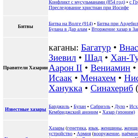
Конфликт с мусульманами (854 год)
•
с Г
Преследование христиан при Иосифе
Битва на Волге (914)
•
Битва при Ардеби
Битвы
Булана в Дар алам
•
Вторжение хазар в За
каганы:
Багатур
•
Внас
Зиевил
•
Шад
•
Хан-Т
Аарон II
•
Вениамин
Правители Хазарии
Исаак
•
Менахем
•
Ни
Ханукка
•
Синахериб
(
Барджиль
•
Булан
•
Сабриэль
•
Дуло
•
Исх
Известные хазары
Кембриджский аноним
•
Хазар (эпоним)
Хазары
(
генетика
,
язык
,
женщины
,
женщи
устройство
•
Армия
(
вооружение
,
наёмни