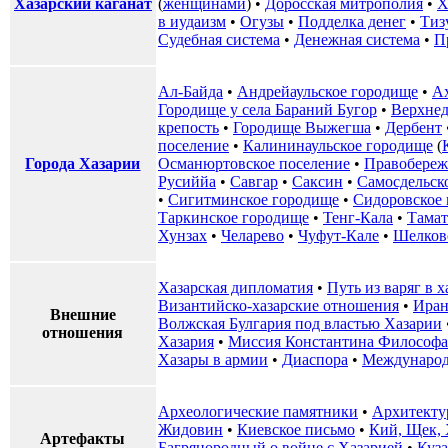
Хазарский каганат
(
женщинами
) •
Доросская митрополия
•
Х
в иудаизм
•
Огузы
•
Подделка денег
•
Тиз
Судебная система
•
Денежная система
•
П
Ал-Байда
•
Андрейаульское городище
•
А
Городище у села Бараний Бугор
•
Верхнед
крепость
•
Городище Выжегша
•
Дербент
поселение
•
Калининаульское городище
(
Города Хазарии
Османюртовское поселение
•
Правобереж
Русиййа
•
Савгар
•
Саксин
•
Самосдельск
•
Сигитминское городище
•
Сидоровское
Таркинское городище
•
Тенг-Кала
•
Тамат
Хунзах
•
Челарево
•
Чуфут-Кале
•
Шелков
Хазарская дипломатия
•
Путь из варяг в 
Византийско-хазарские отношения
•
Иран
Внешние
Волжская Булгария под властью Хазарии
отношения
Хазария
•
Миссия Константина Философа
Хазары в армии
•
Диаспора
•
Международ
Археологические памятники
•
Архитекту
Жидовин
•
Киевское письмо
•
Кий, Щек, 
Артефакты
Багрянородный о войне с Хазарией
•
Куз