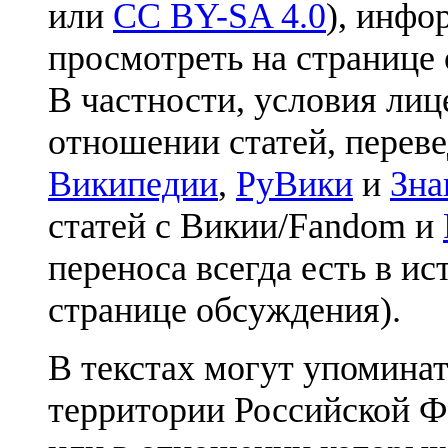
или
CC BY-SA 4.0
), инфо
просмотреть на странице 
В частности, условия лиц
отношении статей, перев
Википедии
,
РуВики
и
Зна
статей с Викии/Fandom и
переноса всегда есть в ис
странице обсуждения).
В текстах могут упоминат
территории Российской Ф