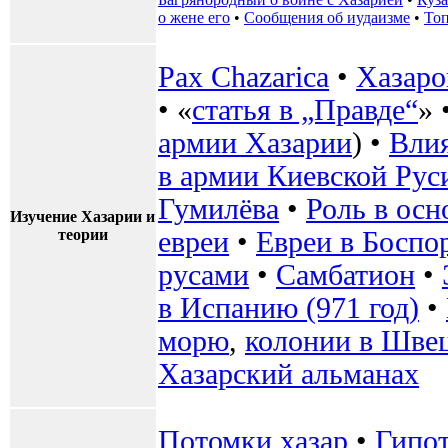
о жене его
•
Сообщения об иудаизме
•
То
Pax Chazarica
•
Хазаро
• «
статья в „Правде“
» 
армии Хазарии
) •
Влия
в армии Киевской Рус
Гумилёва
•
Роль в осн
Изучение Хазарии и
теории
евреи
•
Евреи в Боспо
русами
•
Самбатион
•
в Испанию (971 год)
•
морю
,
колонии в Шве
Хазарский альманах
Потомки хазар
•
Гипот