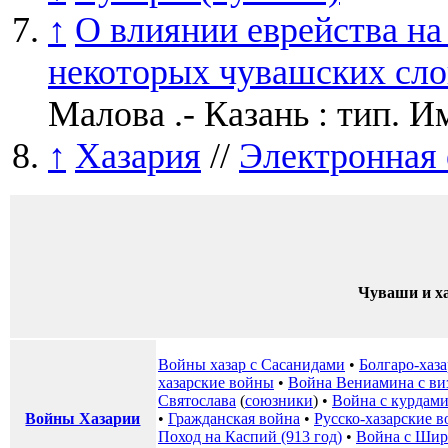
↑
О влиянии еврейства на
некоторых чувашских сло
Малова .- Казань : тип. Им
↑
Хазария
//
Электронная 
Чуваши и х
Войны хазар с Сасанидами
•
Болгаро-хаза
хазарские войны
•
Война Вениамина с ви
Святослава
(
союзники
) •
Война с курдам
Войны Хазарии
•
Гражданская война
•
Русско-хазарские 
Поход на Каспий (913 год)
•
Война с Шир