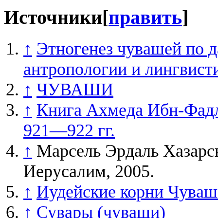
Источники
[
править
]
↑
Этногенез чувашей по д
антропологии и лингвисти
↑
ЧУВАШИ
↑
Книга Ахмеда Ибн-Фадл
921—922 гг.
↑
Марсель Эрдаль Хазарск
Иерусалим, 2005.
↑
Иудейские корни Чува
↑
Сувары (чуваши)