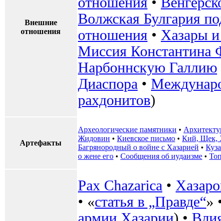
отношения
•
Венгерск
Волжская Булгария по
Внешние
отношения
отношения
•
Хазары и
Миссия Константина 
Нарбоннскую Галлию
Диаспора
•
Междунаро
рахдонитов
)
Археологические памятники
•
Архитекту
Жидовин
•
Киевское письмо
•
Кий, Щек, 
Артефакты
Багрянородный о войне с Хазарией
•
Куз
о жене его
•
Сообщения об иудаизме
•
То
Pax Chazarica
•
Хазаро
• «
статья в „Правде“
» 
армии Хазарии
) •
Влия