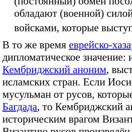
(постоянный) обмен посо
обладают (военной) сило
войсками, которые высту
В то же время
еврейско-хаза
дипломатическое значение: 
Кембриджский аноним
, вы
исламских стран. Если Иоси
мусульман от русов, которые
Багдада
, то Кембриджский 
историческим врагом Византи
Византию русов произведён 