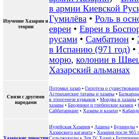
в армии Киевской Рус
Гумилёва
•
Роль в осн
Изучение Хазарии и
теории
евреи
•
Евреи в Боспо
русами
•
Самбатион
•
в Испанию (971 год)
•
морю
,
колонии в Шве
Хазарский альманах
Потомки хазар
•
Гипотеза о существовани
Астраханские татары и хазары
•
Балкарцы
Связи с другими
в этногенезе кумыков
•
Мордва и хазары
народами
хазары
•
Бродники и гребенские казаки
•
Саббатариане
•
Хазары и казахи
•
Кабард
Иудейская Хазария
•
Ашина
•
Буланиды
Хазарского каганата
•
Хазария после 965 
Хазарские династии
Сельджукиды
•
Лев IV Хазар
•
Бурчевичи