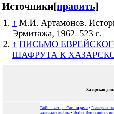
Источники
[
править
]
↑
М.И. Артамонов. История
Эрмитажа, 1962. 523 с.
↑
ПИСЬМО ЕВРЕЙСКОГ
ШАФРУТА К ХАЗАРСК
Хазарская дип
Войны хазар с Сасанидами
•
Болгаро-хаза
хазарские войны
•
Война Вениамина с ви