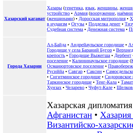
Хазары
(
генетика
,
язык
,
женщины
,
женщи
устройство
•
Армия
(
вооружение
,
наёмни
Хазарский каганат
(
женщинами
) •
Доросская митрополия
•
Х
в иудаизм
•
Огузы
•
Подделка денег
•
Тиз
Судебная система
•
Денежная система
•
П
Ал-Байда
•
Андрейаульское городище
•
А
Городище у села Бараний Бугор
•
Верхнед
крепость
•
Городище Выжегша
•
Дербент
поселение
•
Калининаульское городище
(
Города Хазарии
Османюртовское поселение
•
Правобереж
Русиййа
•
Савгар
•
Саксин
•
Самосдельск
•
Сигитминское городище
•
Сидоровское
Таркинское городище
•
Тенг-Кала
•
Тамат
Хунзах
•
Челарево
•
Чуфут-Кале
•
Шелков
Хазарская дипломатия
Афганистан
•
Хазария
Византийско-хазарски