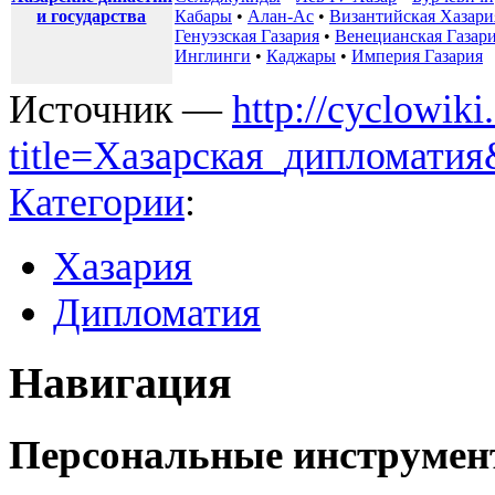
и государства
Кабары
•
Алан-Ас
•
Византийская Хазари
Генуэзская Газария
•
Венецианская Газар
Инглинги
•
Каджары
•
Империя Газария
Источник —
http://cyclowiki
title=Хазарская_дипломати
Категории
:
Хазария
Дипломатия
Навигация
Персональные инструме