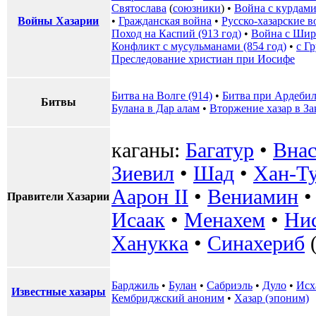
Святослава
(
союзники
) •
Война с курдам
Войны Хазарии
•
Гражданская война
•
Русско-хазарские 
Поход на Каспий (913 год)
•
Война с Шир
Конфликт с мусульманами (854 год)
•
с Г
Преследование христиан при Иосифе
Битва на Волге (914)
•
Битва при Ардеби
Битвы
Булана в Дар алам
•
Вторжение хазар в За
каганы:
Багатур
•
Внас
Зиевил
•
Шад
•
Хан-Т
Аарон II
•
Вениамин
Правители Хазарии
Исаак
•
Менахем
•
Ни
Ханукка
•
Синахериб
(
Барджиль
•
Булан
•
Сабриэль
•
Дуло
•
Исх
Известные хазары
Кембриджский аноним
•
Хазар (эпоним)