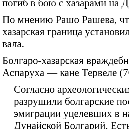
погиб в бою с хазарами на Д
По мнению Рашо Рашева, что
хазарская граница установ
вала.
Болгаро-хазарская враждеб
Аспаруха — кане Тервеле (7
Согласно археологически
разрушили болгарские пос
эмиграции уцелевших в н
Дунайской Болгарий. Есть