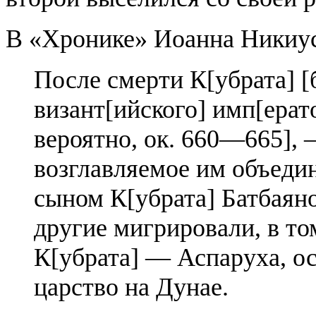
В «Хронике» Иоанна Никиус
После смерти К[убрата] [
визант[ийского] имп[ерат
вероятно, ок. 660—665], 
возглавляемое им объедин
сыном К[убрата] Батбаян
другие мигрировали, в то
К[убрата] — Аспаруха, о
царство на Дунае.