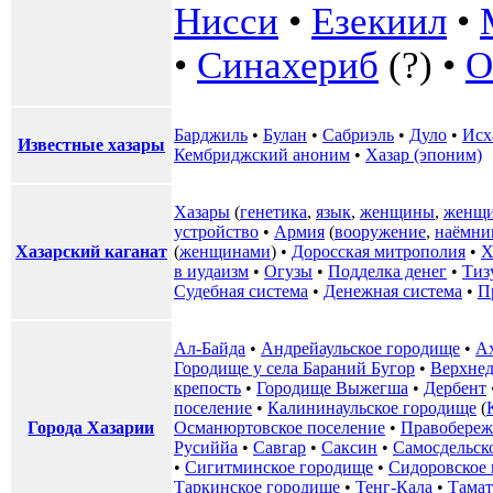
Нисси
•
Езекиил
•
•
Синахериб
(?) •
О
Барджиль
•
Булан
•
Сабриэль
•
Дуло
•
Исх
Известные хазары
Кембриджский аноним
•
Хазар (эпоним)
Хазары
(
генетика
,
язык
,
женщины
,
женщи
устройство
•
Армия
(
вооружение
,
наёмни
Хазарский каганат
(
женщинами
) •
Доросская митрополия
•
Х
в иудаизм
•
Огузы
•
Подделка денег
•
Тиз
Судебная система
•
Денежная система
•
П
Ал-Байда
•
Андрейаульское городище
•
А
Городище у села Бараний Бугор
•
Верхнед
крепость
•
Городище Выжегша
•
Дербент
поселение
•
Калининаульское городище
(
Города Хазарии
Османюртовское поселение
•
Правобереж
Русиййа
•
Савгар
•
Саксин
•
Самосдельск
•
Сигитминское городище
•
Сидоровское
Таркинское городище
•
Тенг-Кала
•
Тамат