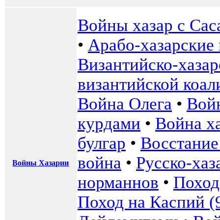
Войны хазар с Са
•
Арабо-хазарские
Византийско-хаза
византийской коал
Война Олега
•
Вой
курдами
•
Война ха
булгар
•
Восстание
война
•
Русско-хаз
Войны Хазарии
норманнов
•
Поход
Поход на Каспий (