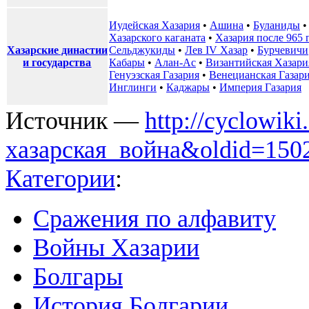
Иудейская Хазария
•
Ашина
•
Буланиды
Хазарского каганата
•
Хазария после 965 
Хазарские династии
Сельджукиды
•
Лев IV Хазар
•
Бурчевичи
и государства
Кабары
•
Алан-Ас
•
Византийская Хазари
Генуэзская Газария
•
Венецианская Газар
Инглинги
•
Каджары
•
Империя Газария
Источник —
http://cyclowik
хазарская_война&oldid=150
Категории
:
Сражения по алфавиту
Войны Хазарии
Болгары
История Болгарии