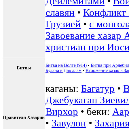
Дейлемитами
•
Вой
славян
•
Конфликт 
Грузией
•
с монгол
Завоевание хазар
христиан при Иос
Битва на Волге (914)
•
Битва при Ардеби
Битвы
Булана в Дар алам
•
Вторжение хазар в За
каганы:
Багатур
•
В
Джебукаган Зиеви
Вирхор
• беки:
Аар
Правители Хазарии
•
Завулон
•
Захари