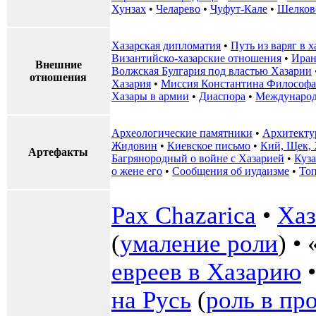
Хунзах
•
Челарево
•
Чуфут-Кале
•
Шелков
Хазарская дипломатия
•
Путь из варяг в 
Византийско-хазарские отношения
•
Иран
Внешние
Волжская Булгария под властью Хазарии
отношения
Хазария
•
Миссия Константина Философа
Хазары в армии
•
Диаспора
•
Международ
Археологические памятники
•
Архитекту
Жидовин
•
Киевское письмо
•
Кий, Щек, 
Артефакты
Багрянородный о войне с Хазарией
•
Куз
о жене его
•
Сообщения об иудаизме
•
То
Pax Chazarica
•
Хаз
(
умаление роли
) • 
евреев в Хазарию
на Русь
(
роль в пр