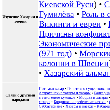
Киевской Руси
) •
С
Гумилёва
•
Роль в
Изучение Хазарии и
теории
Викинги и евреи
•
Причины конфликт
Экономические пр
(971 год)
•
Морские
колонии в Швеции
•
Хазарский альма
Потомки хазар
•
Гипотеза о существовани
Астраханские татары и хазары
•
Балкарцы
Связи с другими
в этногенезе кумыков
•
Мордва и хазары
народами
хазары
•
Бродники и гребенские казаки
•
Саббатариане
•
Хазары и казахи
•
Кабард