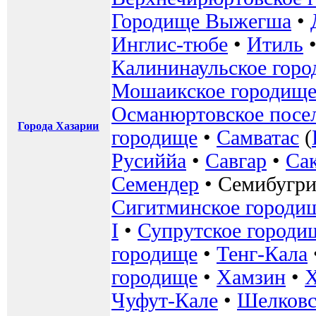
Городище Выжегша
•
Инглис-тюбе
•
Итиль
Калининаульское гор
Мошаикское городищ
Османюртовское посе
Города Хазарии
городище
•
Самватас
(
Русиййа
•
Савгар
•
Са
Семендер
•
Семибугри
Сигитминское городи
I
•
Супрутское городи
городище
•
Тенг-Кала
городище
•
Хамзин
•
Чуфут-Кале
•
Шелковс