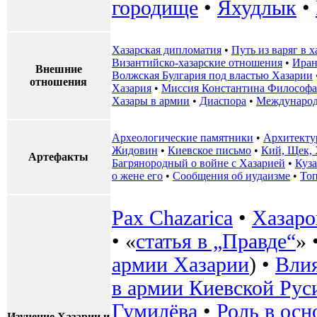
городище
•
Яхудлык
•
Хазарская дипломатия
•
Путь из варяг в 
Византийско-хазарские отношения
•
Иран
Внешние
Волжская Булгария под властью Хазарии
отношения
Хазария
•
Миссия Константина Философа
Хазары в армии
•
Диаспора
•
Международ
Археологические памятники
•
Архитекту
Жидовин
•
Киевское письмо
•
Кий, Щек, 
Артефакты
Багрянородный о войне с Хазарией
•
Куз
о жене его
•
Сообщения об иудаизме
•
То
Pax Chazarica
•
Хазаро
• «
статья в „Правде“
» 
армии Хазарии
) •
Влия
в армии Киевской Рус
Гумилёва
•
Роль в осн
Изучение Хазарии и