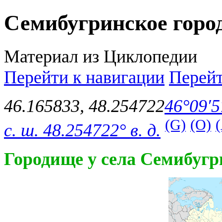
Семибугринское горо
Материал из Циклопедии
Перейти к навигации
Перейт
46.165833
,
48.254722
46°09′5
(G)
(O)
с. ш.
48.254722° в. д.
Городище у села Семибуг