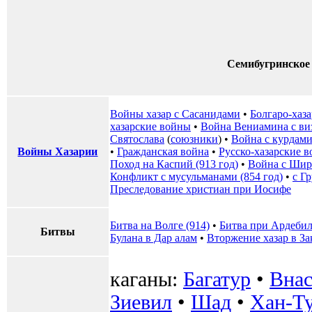
Семибугринское
Войны хазар с Сасанидами
•
Болгаро-хаза
хазарские войны
•
Война Вениамина с ви
Святослава
(
союзники
) •
Война с курдам
Войны Хазарии
•
Гражданская война
•
Русско-хазарские 
Поход на Каспий (913 год)
•
Война с Шир
Конфликт с мусульманами (854 год)
•
с Г
Преследование христиан при Иосифе
Битва на Волге (914)
•
Битва при Ардеби
Битвы
Булана в Дар алам
•
Вторжение хазар в За
каганы:
Багатур
•
Внас
Зиевил
•
Шад
•
Хан-Т