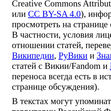
Creative Commons Attribut
или
CC BY-SA 4.0
), инфо
просмотреть на странице 
В частности, условия лиц
отношении статей, перев
Википедии
,
РуВики
и
Зна
статей с Викии/Fandom и
переноса всегда есть в ис
странице обсуждения).
В текстах могут упоминат