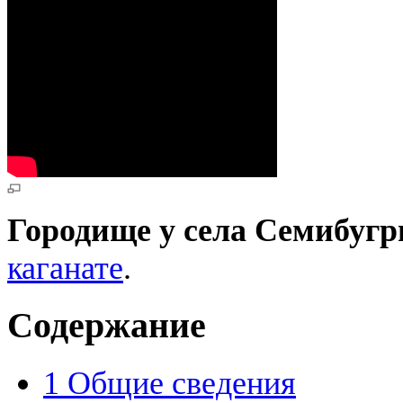
Городище у села Семибуг
каганате
.
Содержание
1
Общие сведения