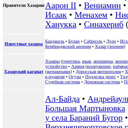
Аарон II
•
Вениамин
Правители Хазарии
Исаак
•
Менахем
•
Ни
Ханукка
•
Синахериб
(
Барджиль
•
Булан
•
Сабриэль
•
Дуло
•
Исх
Известные хазары
Кембриджский аноним
•
Хазар (эпоним)
Хазары
(
генетика
,
язык
,
женщины
,
женщи
устройство
•
Армия
(
вооружение
,
наёмни
Хазарский каганат
(
женщинами
) •
Доросская митрополия
•
Х
в иудаизм
•
Огузы
•
Подделка денег
•
Тиз
Судебная система
•
Денежная система
•
П
Ал-Байда
•
Андрейаул
Большая Мартыновка
у села Бараний Бугор
Верхнечирюртовское 