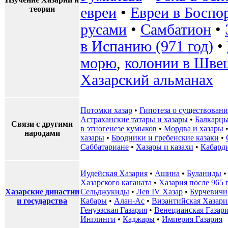
теории
евреи
•
Евреи в Боспо
русами
•
Самбатион
•
в Испанию (971 год)
•
морю
,
колонии в Шве
Хазарский альманах
Потомки хазар
•
Гипотеза о существовани
Астраханские татары и хазары
•
Балкарцы
Связи с другими
в этногенезе кумыков
•
Мордва и хазары
народами
хазары
•
Бродники и гребенские казаки
•
Саббатариане
•
Хазары и казахи
•
Кабард
Иудейская Хазария
•
Ашина
•
Буланиды
Хазарского каганата
•
Хазария после 965 
Хазарские династии
Сельджукиды
•
Лев IV Хазар
•
Бурчевичи
и государства
Кабары
•
Алан-Ас
•
Византийская Хазари
Генуэзская Газария
•
Венецианская Газар
Инглинги
•
Каджары
•
Империя Газария