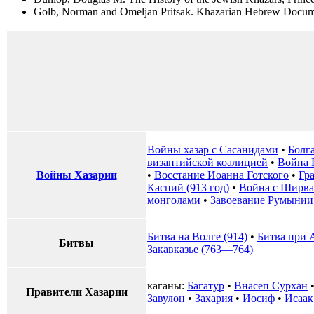
Golb, Norman and Omeljan Pritsak. Khazarian Hebrew Document
Войны хазар с Сасанидами
•
Болга
византийской коалицией
•
Война 
Войны Хазарии
•
Восстание Иоанна Готского
•
Гр
Каспий (913 год)
•
Война с Ширва
монголами
•
Завоевание Румынии
Битва на Волге (914)
•
Битва при 
Битвы
Закавказье (763—764)
каганы:
Багатур
•
Внасеп Сурхан
Правители Хазарии
Завулон
•
Захария
•
Иосиф
•
Исаак