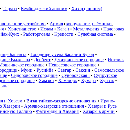
•
Тармач
•
Кембриджский аноним
•
Хазар (эпоним)
арственное устройство
•
Армия
(
вооружение
,
наёмники
,
ия
•
Христианство
•
Ислам
•
Каган
•
Металлургия
•
Налоговая
йах-Куих
•
Работорговля
•
Крепости
•
Судебная система
•
дище Башанта
•
Городище у села Бараний Бугор
•
дище Выжегша
•
Дербент
•
Дмитриевское городище
•
Инглис-
Мошаикское городище
•
Некрасовское городище
•
городище
•
Муни
•
Русиййа
•
Савгар
•
Саксин
•
Самосдельское
ище
•
Сидоровское городище
•
Суворовская I
•
Супрутское
цекское городище
•
Хамзин
•
Хамлидж
•
Хумара
•
Хунзах
•
ечне
ия и Хорезм
•
Византийско-хазарские отношения
•
Ирано-
ю Хазарии
•
Армяно-хазарские отношения
•
Хазары и Русь
оннскую Галлию
•
Фатимиды и Хазария
•
Хазары в армии
•