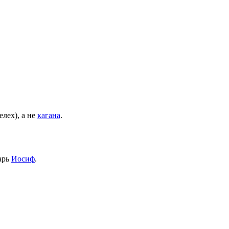
мелех), а не
кагана
.
арь
Иосиф
.