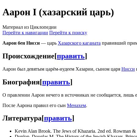
Аарон I (хазарский царь)
Материал из Циклопедии
Перейти к навигации
Перейти к поиску
Аарон бен Нисси
— царь
Хазарского каганата
правивший приме
Происхождение
[
править
]
Аарон был девятым царём-иудеем Хазарии, сыном царя
Нисси
Биография
[
править
]
О правлении Аарон нечего в источниках не сообщается, лишь 
После Аарона правил его сын
Менахем
.
Литература
[
править
]
Kevin Alan Brook. The Jews of Khazaria. 2nd ed. Rowman & Lit
Dunlop, Douglas M. The History of the Jewish Khazars, Princet