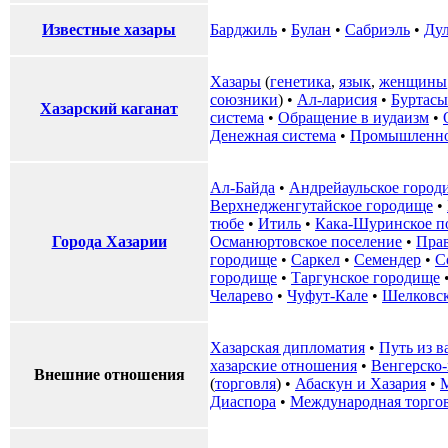
Известные хазары
Барджиль
•
Булан
•
Сабриэль
•
Ду
Хазары
(
генетика
,
язык
,
женщины
союзники
) •
Ал-ларисия
•
Буртасы
Хазарский каганат
система
•
Обращение в иудаизм
•
Денежная система
•
Промышленно
Ал-Байда
•
Андрейаульское город
Верхнедженгутайское городище
•
тюбе
•
Итиль
•
Кака-Шуринское п
Города Хазарии
Османюртовское поселение
•
Пра
городище
•
Саркел
•
Семендер
•
С
городище
•
Таргунское городище
Челарево
•
Чуфут-Кале
•
Шелковск
Хазарская дипломатия
•
Путь из в
хазарские отношения
•
Венгерско-
Внешние отношения
(
торговля
) •
Абаскун и Хазария
•
Диаспора
•
Международная торго