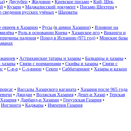
ка
) •
Двузубец
•
Жидовин
•
Киевское письмо
•
Кий, Щек,
ей
•
Кузари
•
Маджалисский документ
•
Письмо Шехтера
•
 сведения русских учёных
•
Шахматы
е евреев в Хазарию
•
Русы
(
в армии Хазарии
) •
Влияние на
умилёва
•
Роль в основании Киева
•
Хазарское иго
•
Викинги и
 причины падения
•
Поход в Испанию (971 год)
•
Морские базы
ьманах
йджанцев
•
Астраханские татары и хазары
•
Балкарцы и хазары
•
 хазары
•
Связи с норманнами
•
Скифы и хазары
•
Связи с
ис
•
С-в-р
•
С-л-виюн
•
Секеи
•
Саббатариане
•
Хазары и казахи
рорсаг
•
Вассалы Хазарского каганата
•
Хазария после 965 года
евичи
•
Джидан
•
Волжская Хазария
•
Дешт-и Хазар
•
Терская
 Хазария
•
Дарбанд-и Хазаран
•
Генуэзская Газария
•
•
Инглинги
•
Каджары
•
Империя Газария