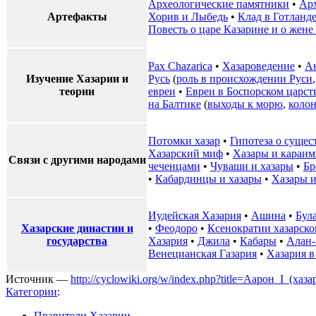
Археологические памятники
•
Ар
Артефакты
Хорив и Лыбедь
•
Клад в Готланд
Повесть о царе Казарине и о жене
Pax Chazarica
•
Хазароведение
•
А
Изучение Хазарии и
Русь
(
роль в происхождении Руси
теории
евреи
•
Евреи в Боспорском царст
на Балтике
(
выходы к морю
,
коло
Потомки хазар
•
Гипотеза о сущес
Хазарский миф
•
Хазары и караи
Связи с другими народами
чеченцами
•
Чуваши и хазары
•
Бр
•
Кабардинцы и хазары
•
Хазары и
Иудейская Хазария
•
Ашина
•
Бул
Хазарские династии и
•
Феодоро
•
Ксенократии хазарск
государства
Хазария
•
Джила
•
Кабары
•
Алан
Венецианская Газария
•
Хазария в
Источник —
http://cyclowiki.org/w/index.php?title=Аарон_I_(х
Категории
:
Правители Хазарии