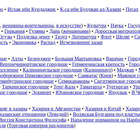
ло
•
Исхак ибн Кундаджик
•
К-са ибн Булджан ал-Хазари
•
Песах
,
женщины-воительницы
,
в искусстве
) •
Культура
•
Наука
•
Госуд
•
Гиркания
•
Гулямы
•
Дань
(
женщинами
) •
Доросская митропол
Огузы
•
Подделка денег
•
Тизул
•
Литература
•
Флот
•
Шеляг
•
Си
сть
•
Экономика
•
Распад
•
Исчезновение хазар
ище
•
Ахты
•
Беленджер
•
Большая Мартыновка
•
Варачан
•
Горо
Верхнечирюртовское городище
•
Герменчикская крепость
•
Горо
оселение
•
Калининаульское городище
(
Калининаул
) •
Маджар
•
вобережное Цимлянское городище
•
Самватас
(
Киев
) •
Маяцкое 
емибугринское городище
•
Семикаракоры
•
Сигитминское город
•
Таркинское городище
•
Тенг-Кала
•
Таматарха
•
Туегирган
•
Ур
ое городище
•
Эскиюрт
•
Ютановское городище
•
Яхудлык
•
В Ч
аряг в хазары
•
Хазария и Афганистан
•
Хазария и Китай
•
Хазар
хазарские отношения
(
Леведий
) •
Волжская Булгария под власть
Миссия Константина Философа
•
Нападение норманнов на Нарб
вля
(
Торговая империя рахдонитов
)