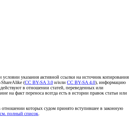
и условии указания активной ссылки на источник копирования
ShareAlike (
CC BY-SA 3.0
и/или
CC BY-SA 4.0
), информацию
 действуют в отношении статей, переведенных или
ание на факт переноса всегда есть в истории правок статьи или
в отношении которых судом принято вступившее в законную
см. полный список
.