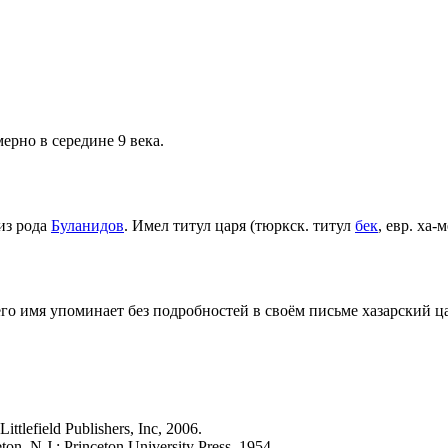
рно в середине 9 века.
из рода
Буланидов
. Имел титул царя (тюркск. титул
бек
, евр. ха-
его имя упоминает без подробностей в своём письме хазарский ц
tlefield Publishers, Inc, 2006.
on, N.J.: Princeton University Press, 1954.