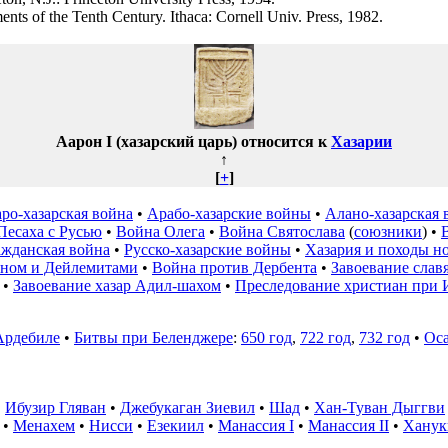
s of the Tenth Century. Ithaca: Cornell Univ. Press, 1982.
Аарон I (хазарский царь) относится к
Хазарии
↑
[
+
]
ро-хазарская война
•
Арабо-хазарские войны
•
Алано-хазарская 
Песаха с Русью
•
Война Олега
•
Война Святослава
(
союзники
) •
ажданская война
•
Русско-хазарские войны
•
Хазария и походы н
ном и Дейлемитами
•
Война против Дербента
•
Завоевание слав
•
Завоевание хазар Адил-шахом
•
Преследование христиан при 
Ардебиле
•
Битвы при Беленджере
:
650 год
,
722 год
,
732 год
•
Оса
•
Ибузир Гляван
•
Джебукаган Зиевил
•
Шад
•
Хан-Туван Дыггви
•
Менахем
•
Нисси
•
Езекиил
•
Манассия I
•
Манассия II
•
Ханук