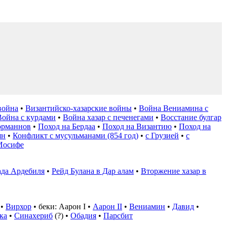
война
•
Византийско-хазарские войны
•
Война Вениамина с
Война с курдами
•
Война хазар с печенегами
•
Восстание булгар
орманнов
•
Поход на Бердаа
•
Поход на Византию
•
Поход на
ян
•
Конфликт с мусульманами (854 год)
•
с Грузией
•
с
Иосифе
да Ардебиля
•
Рейд Булана в Дар алам
•
Вторжение хазар в
•
Вирхор
• беки:
Аарон I
•
Аарон II
•
Вениамин
•
Давид
•
ка
•
Синахериб
(?) •
Обадия
•
Парсбит