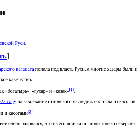
си
евской Руси
.
ть
]
арского каганата
попала под власть Руси, а многие хазары были 
кое казачество.
[1]
ак «богатырь», «гусар» и «казак»
.
023 году
на завоевание отцовского наследия, состояла из касогов 
[2]
ми и касогами
.
ене очень радовался, что из его войска погибли только северяне