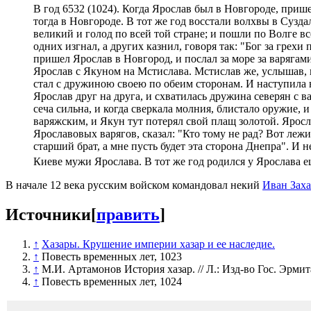
В год 6532 (1024). Когда Ярослав был в Новгороде, приш
тогда в Новгороде. В тот же год восстали волхвы в Сузд
великий и голод по всей той стране; и пошли по Волге вс
одних изгнал, а других казнил, говоря так: "Бог за грехи 
пришел Ярослав в Новгород, и послал за море за варягам
Ярослав с Якуном на Мстислава. Мстислав же, услышав, 
стал с дружиною своею по обеим сторонам. И наступила 
Ярослав друг на друга, и схватилась дружина северян с в
сеча сильна, и когда сверкала молния, блистало оружие, 
варяжским, и Якун тут потерял свой плащ золотой. Яросл
Ярославовых варягов, сказал: "Кто тому не рад? Вот лежи
старший брат, а мне пусть будет эта сторона Днепра". И 
Киеве мужи Ярослава. В тот же год родился у Ярослава е
В начале 12 века русским войском командовал некий
Иван Зах
Источники
[
править
]
↑
Хазары. Крушение империи хазар и ее наследие.
↑
Повесть временных лет, 1023
↑
М.И. Артамонов История хазар. // Л.: Изд-во Гос. Эрмита
↑
Повесть временных лет, 1024