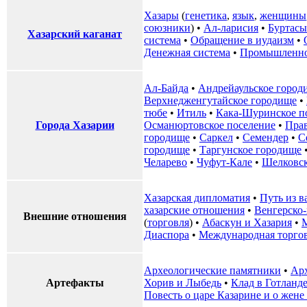
Хазары
(
генетика
,
язык
,
женщины
союзники
) •
Ал-ларисия
•
Буртасы
Хазарский каганат
система
•
Обращение в иудаизм
•
Денежная система
•
Промышленно
Ал-Байда
•
Андрейаульское город
Верхнедженгутайское городище
•
тюбе
•
Итиль
•
Кака-Шуринское п
Города Хазарии
Османюртовское поселение
•
Пра
городище
•
Саркел
•
Семендер
•
С
городище
•
Таргунское городище
Челарево
•
Чуфут-Кале
•
Шелковск
Хазарская дипломатия
•
Путь из в
хазарские отношения
•
Венгерско-
Внешние отношения
(
торговля
) •
Абаскун и Хазария
•
Диаспора
•
Международная торго
Археологические памятники
•
Ар
Артефакты
Хорив и Лыбедь
•
Клад в Готланд
Повесть о царе Казарине и о жене