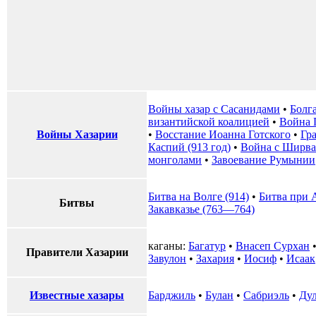
Войны хазар с Сасанидами
•
Болга
византийской коалицией
•
Война 
Войны Хазарии
•
Восстание Иоанна Готского
•
Гр
Каспий (913 год)
•
Война с Ширва
монголами
•
Завоевание Румынии
Битва на Волге (914)
•
Битва при 
Битвы
Закавказье (763—764)
каганы:
Багатур
•
Внасеп Сурхан
Правители Хазарии
Завулон
•
Захария
•
Иосиф
•
Исаак
Известные хазары
Барджиль
•
Булан
•
Сабриэль
•
Ду