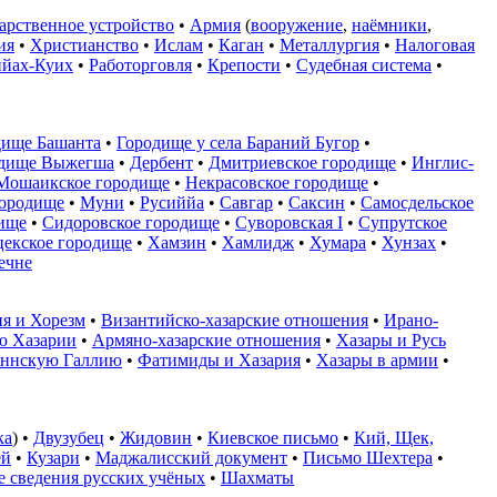
арственное устройство
•
Армия
(
вооружение
,
наёмники
,
ия
•
Христианство
•
Ислам
•
Каган
•
Металлургия
•
Налоговая
йах-Куих
•
Работорговля
•
Крепости
•
Судебная система
•
дище Башанта
•
Городище у села Бараний Бугор
•
дище Выжегша
•
Дербент
•
Дмитриевское городище
•
Инглис-
Мошаикское городище
•
Некрасовское городище
•
городище
•
Муни
•
Русиййа
•
Савгар
•
Саксин
•
Самосдельское
ище
•
Сидоровское городище
•
Суворовская I
•
Супрутское
цекское городище
•
Хамзин
•
Хамлидж
•
Хумара
•
Хунзах
•
ечне
ия и Хорезм
•
Византийско-хазарские отношения
•
Ирано-
ю Хазарии
•
Армяно-хазарские отношения
•
Хазары и Русь
оннскую Галлию
•
Фатимиды и Хазария
•
Хазары в армии
•
ка
) •
Двузубец
•
Жидовин
•
Киевское письмо
•
Кий, Щек,
ей
•
Кузари
•
Маджалисский документ
•
Письмо Шехтера
•
 сведения русских учёных
•
Шахматы