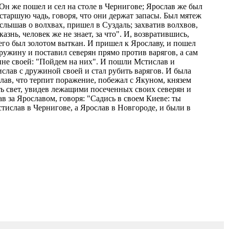
 Он же пошел и сел на столе в Чернигове; Ярослав же был
старшую чадь, говоря, что они держат запасы. Был мятеж
услышав о волхвах, пришел в Суздаль; захватив волхвов,
азнь, человек же не знает, за что". И, возвратившись,
него был золотом выткан. И пришел к Ярославу, и пошел
ружину и поставил северян прямо против варягов, а сам
ине своей: "Пойдем на них". И пошли Мстислав и
тислав с дружиной своей и стал рубить варягов. И была
ослав, что терпит поражение, побежал с Якуном, князем
ть свет, увидев лежащими посеченных своих северян и
ав за Ярославом, говоря: "Садись в своем Киеве: ты
стислав в Чернигове, а Ярослав в Новгороде, и были в