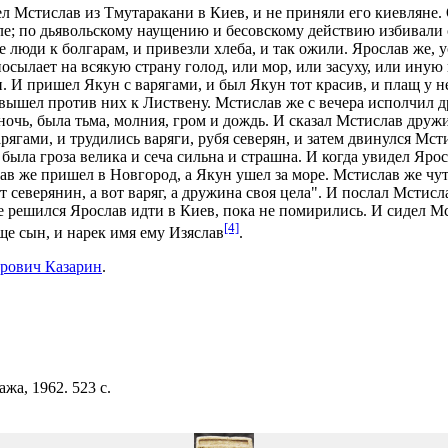
ел Мстислав из Тмутаракани в Киев, и не приняли его киевляне.
але; по дьявольскому наущению и бесовскому действию избивали 
е люди к болгарам, и привезли хлеба, и так ожили. Ярослав же, 
посылает на всякую страну голод, или мор, или засуху, или иную к
и. И пришел Якун с варягами, и был Якун тот красив, и плащ у 
вышел против них к Листвену. Мстислав же с вечера исполчил д
ночь, была тьма, молния, гром и дождь. И сказал Мстислав друж
арягами, и трудились варяги, рубя северян, и затем двинулся Мс
и была гроза велика и сеча сильна и страшна. И когда увидел Яр
ав же пришел в Новгород, а Якун ушел за море. Мстислав же чу
т северянин, а вот варяг, а дружина своя цела". И послал Мстисл
не решился Ярослав идти в Киев, пока не помирились. И сидел М
[4]
ще сын, и нарек имя ему Изяслав
.
арович Казарин
.
жа, 1962. 523 с.