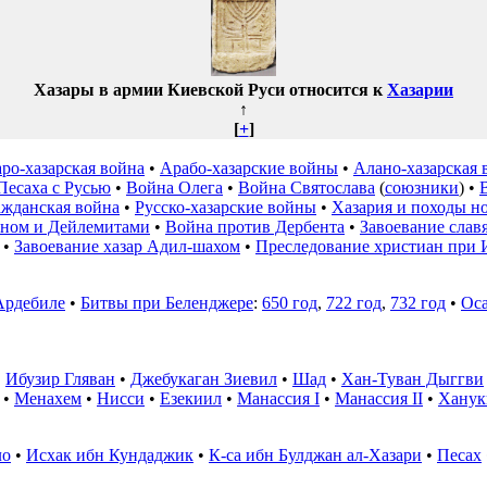
Хазары в армии Киевской Руси относится к
Хазарии
↑
[
+
]
ро-хазарская война
•
Арабо-хазарские войны
•
Алано-хазарская 
Песаха с Русью
•
Война Олега
•
Война Святослава
(
союзники
) •
ажданская война
•
Русско-хазарские войны
•
Хазария и походы н
ном и Дейлемитами
•
Война против Дербента
•
Завоевание слав
•
Завоевание хазар Адил-шахом
•
Преследование христиан при 
Ардебиле
•
Битвы при Беленджере
:
650 год
,
722 год
,
732 год
•
Оса
•
Ибузир Гляван
•
Джебукаган Зиевил
•
Шад
•
Хан-Туван Дыггви
•
Менахем
•
Нисси
•
Езекиил
•
Манассия I
•
Манассия II
•
Ханук
ло
•
Исхак ибн Кундаджик
•
К-са ибн Булджан ал-Хазари
•
Песах