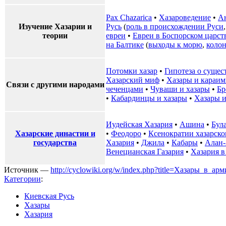
Pax Chazarica
•
Хазароведение
•
А
Изучение Хазарии и
Русь
(
роль в происхождении Руси
теории
евреи
•
Евреи в Боспорском царст
на Балтике
(
выходы к морю
,
коло
Потомки хазар
•
Гипотеза о сущес
Хазарский миф
•
Хазары и караи
Связи с другими народами
чеченцами
•
Чуваши и хазары
•
Бр
•
Кабардинцы и хазары
•
Хазары и
Иудейская Хазария
•
Ашина
•
Бул
Хазарские династии и
•
Феодоро
•
Ксенократии хазарск
государства
Хазария
•
Джила
•
Кабары
•
Алан
Венецианская Газария
•
Хазария в
Источник —
http://cyclowiki.org/w/index.php?title=Хазары_в_
Категории
:
Киевская Русь
Хазары
Хазария