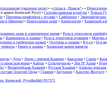
нтихазаризм
(
умаление роли
) • «
статья в „Правде“
» •
Переселени
,
в армии Киевской Руси
) •
Салтово-маяцкая культура
•
Тезисы Г
ве
•
Причины конфликта с русами
•
Самбатион
•
Экономические
нии в Швеции
) •
Переселения хазар
•
Хронология
•
Хазарский ал
твовании хазар в современное время
•
Роль в этногенезе азерба
мы
•
Карачаевцы и хазары
•
Роль в этногенезе кумыков
•
Мордва и
одники и гребенские казаки
•
Осетины и хазары
•
К'о-са
•
Ц-р-м
 черкесы
•
Евреи и хазары
•
Хазарские корни варягов
аниды
•
Дуло
•
Люди с именем Казарин
•
Барсилия
•
Сарир
•
Каза
ого происхождения
•
Кайтаг
•
Сельджукиды
•
Лев IV Хазар
•
Бурч
-Ас
•
Византийская Хазария
•
Русская Хазария
•
Азовско-донская
 составе Золотой Орды
•
Газария
•
Брутахии
•
Ханство Жъугьут
армии_Киевской_Руси&oldid=957372