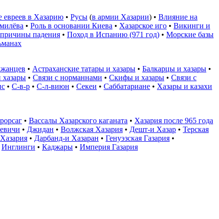
е евреев в Хазарию
•
Русы
(
в армии Хазарии
) •
Влияние на
умилёва
•
Роль в основании Киева
•
Хазарское иго
•
Викинги и
 причины падения
•
Поход в Испанию (971 год)
•
Морские базы
ьманах
йджанцев
•
Астраханские татары и хазары
•
Балкарцы и хазары
•
 хазары
•
Связи с норманнами
•
Скифы и хазары
•
Связи с
ис
•
С-в-р
•
С-л-виюн
•
Секеи
•
Саббатариане
•
Хазары и казахи
рорсаг
•
Вассалы Хазарского каганата
•
Хазария после 965 года
евичи
•
Джидан
•
Волжская Хазария
•
Дешт-и Хазар
•
Терская
 Хазария
•
Дарбанд-и Хазаран
•
Генуэзская Газария
•
•
Инглинги
•
Каджары
•
Империя Газария