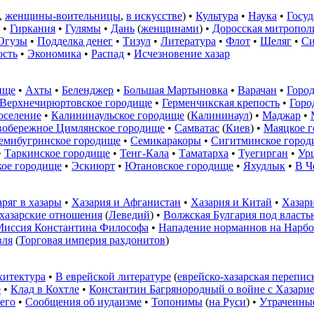
,
женщины-воительницы
,
в искусстве
) •
Культура
•
Наука
•
Госуд
•
Гиркания
•
Гулямы
•
Дань
(
женщинами
) •
Доросская митропол
Огузы
•
Подделка денег
•
Тизул
•
Литература
•
Флот
•
Шеляг
•
Си
сть
•
Экономика
•
Распад
•
Исчезновение хазар
ище
•
Ахты
•
Беленджер
•
Большая Мартыновка
•
Варачан
•
Горо
Верхнечирюртовское городище
•
Герменчикская крепость
•
Горо
оселение
•
Калининаульское городище
(
Калининаул
) •
Маджар
•
вобережное Цимлянское городище
•
Самватас
(
Киев
) •
Маяцкое 
емибугринское городище
•
Семикаракоры
•
Сигитминское город
•
Таркинское городище
•
Тенг-Кала
•
Таматарха
•
Туегирган
•
Ур
ое городище
•
Эскиюрт
•
Ютановское городище
•
Яхудлык
•
В Ч
аряг в хазары
•
Хазария и Афганистан
•
Хазария и Китай
•
Хазар
хазарские отношения
(
Леведий
) •
Волжская Булгария под власть
Миссия Константина Философа
•
Нападение норманнов на Нарб
вля
(
Торговая империя рахдонитов
)
хитектура
•
В еврейской литературе
(
еврейско-хазарская перепис
е
•
Клад в Кохтле
•
Константин Багрянородный о войне с Хазари
 его
•
Сообщения об иудаизме
•
Топонимы
(
на Руси
) •
Утраченные