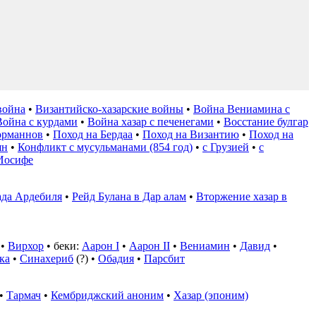
война
•
Византийско-хазарские войны
•
Война Вениамина с
Война с курдами
•
Война хазар с печенегами
•
Восстание булгар
орманнов
•
Поход на Бердаа
•
Поход на Византию
•
Поход на
ян
•
Конфликт с мусульманами (854 год)
•
с Грузией
•
с
Иосифе
да Ардебиля
•
Рейд Булана в Дар алам
•
Вторжение хазар в
•
Вирхор
• беки:
Аарон I
•
Аарон II
•
Вениамин
•
Давид
•
ка
•
Синахериб
(?) •
Обадия
•
Парсбит
•
Тармач
•
Кембриджский аноним
•
Хазар (эпоним)