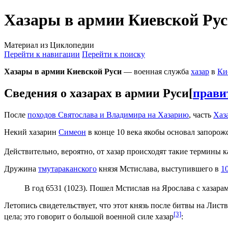
Хазары в армии Киевской Ру
Материал из Циклопедии
Перейти к навигации
Перейти к поиску
Хазары в армии Киевской Руси
— военная служба
хазар
в
Ки
Сведения о хазарах в армии Руси
[
прави
После
походов Святослава и Владимира на Хазарию
, часть
Хаз
Некий хазарин
Симеон
в конце 10 века якобы основал запорожс
Действительно, вероятно, от хазар происходят такие термины к
Дружина
тмутараканского
князя Мстислава, выступившего в
1
В год 6531 (1023). Пошел Мстислав на Ярослава с хазара
Летопись свидетельствует, что этот князь после битвы на Листв
[3]
цела; это говорит о большой военной силе хазар
: