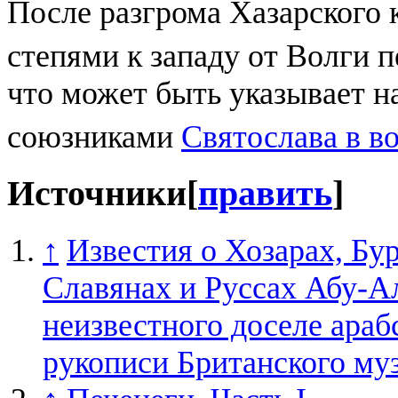
После разгрома Хазарского к
степями к западу от Волги 
что может быть указывает на
союзниками
Святослава в в
Источники
[
править
]
↑
Известия о Хозарах, Бур
Славянах и Руссах Абу-А
неизвестного доселе арабс
рукописи Британского муз