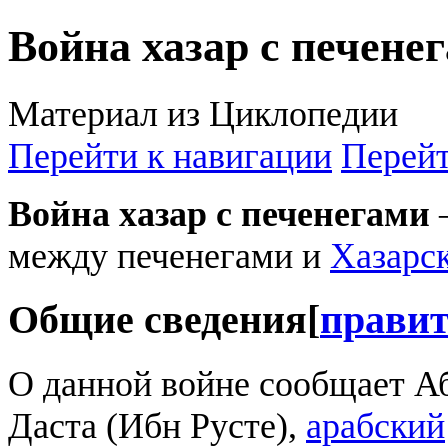
Война хазар с печене
Материал из Циклопедии
Перейти к навигации
Перейт
Война хазар с печенегами
—
между печенегами и
Хазарс
Общие сведения
[
прави
О данной войне сообщает А
Даста (Ибн Русте),
арабский