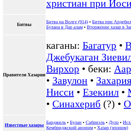
христиан при Иос
Битва на Волге (914)
•
Битва при Ардеби
Битвы
Булана в Дар алам
•
Вторжение хазар в За
каганы:
Багатур
•
В
Джебукаган Зиеви
Вирхор
• беки:
Аар
Правители Хазарии
•
Завулон
•
Захари
Нисси
•
Езекиил
•
•
Синахериб
(?) •
О
Барджиль
•
Булан
•
Сабриэль
•
Дуло
•
Исх
Известные хазары
Кембриджский аноним
•
Хазар (эпоним)