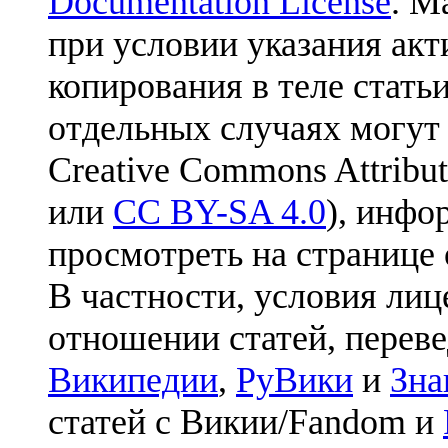
Documentation License
. М
при условии указания акт
копирования в теле статьи
отдельных случаях могут
Creative Commons Attribut
или
CC BY-SA 4.0
), инфо
просмотреть на странице 
В частности, условия лиц
отношении статей, перев
Википедии
,
РуВики
и
Зна
статей с Викии/Fandom и