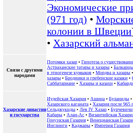
Экономические пр
(971 год)
•
Морские
колонии в Швеции
•
Хазарский альма
Потомки хазар
•
Гипотеза о существовани
Астраханские татары и хазары
•
Балкарцы
Связи с другими
в этногенезе кумыков
•
Мордва и хазары
народами
хазары
•
Бродники и гребенские казаки
•
Саббатариане
•
Хазары и казахи
•
Кабард
Иудейская Хазария
•
Ашина
•
Буланиды
Хазарского каганата
•
Хазария после 965 
Хазарские династии
Сельджукиды
•
Лев IV Хазар
•
Бурчевичи
и государства
Кабары
•
Алан-Ас
•
Византийская Хазари
Генуэзская Газария
•
Венецианская Газар
Инглинги
•
Каджары
•
Империя Газария