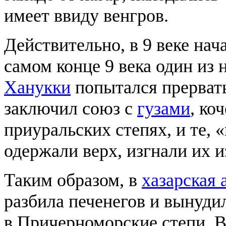
имеет ввиду венгров.
Действительно, в 9 веке нач
самом конце 9 века один из 
Ханукки
попытался прервать
заключил союз с
гузами
, ко
приуральских степях, и те, 
одержали верх, изгнали их и
Таким образом, в
хазарская 
разбила печенегов и вынуди
в Причерноморские степи. В