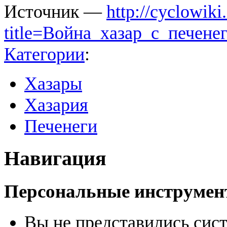
Источник —
http://cyclowiki
title=Война_хазар_с_печен
Категории
:
Хазары
Хазария
Печенеги
Навигация
Персональные инструме
Вы не представились сис