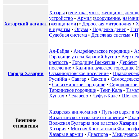
Хазары
(
генетика
,
язык
,
женщины
,
женщи
устройство
•
Армия
(
вооружение
,
наёмни
Хазарский каганат
(
женщинами
) •
Доросская митрополия
•
Х
в иудаизм
•
Огузы
•
Подделка денег
•
Тиз
Судебная система
•
Денежная система
•
П
Ал-Байда
•
Андрейаульское городище
•
А
Городище у села Бараний Бугор
•
Верхнед
крепость
•
Городище Выжегша
•
Дербент
поселение
•
Калининаульское городище
(
Города Хазарии
Османюртовское поселение
•
Правобереж
Русиййа
•
Савгар
•
Саксин
•
Самосдельск
•
Сигитминское городище
•
Сидоровское
Таркинское городище
•
Тенг-Кала
•
Тамат
Хунзах
•
Челарево
•
Чуфут-Кале
•
Шелков
Хазарская дипломатия
•
Путь из варяг в 
Византийско-хазарские отношения
•
Иран
Внешние
Волжская Булгария под властью Хазарии
отношения
Хазария
•
Миссия Константина Философа
Хазары в армии
•
Диаспора
•
Международ