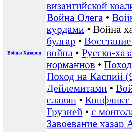
византийской коал
Война Олега
•
Вой
курдами
•
Война ха
булгар
•
Восстание
война
•
Русско-хаз
Войны Хазарии
норманнов
•
Поход
Поход на Каспий (
Дейлемитами
•
Вой
славян
•
Конфликт 
Грузией
•
с монгол
Завоевание хазар