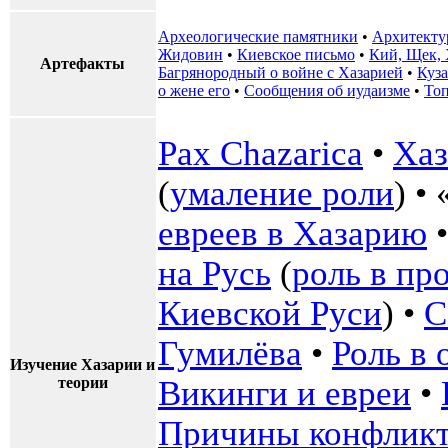
Археологические памятники
•
Архитекту
Жидовин
•
Киевское письмо
•
Кий, Щек, 
Артефакты
Багрянородный о войне с Хазарией
•
Куз
о жене его
•
Сообщения об иудаизме
•
То
Pax Chazarica
•
Хаз
(
умаление роли
) • 
евреев в Хазарию
на Русь
(
роль в пр
Киевской Руси
) •
С
Гумилёва
•
Роль в
Изучение Хазарии и
теории
Викинги и евреи
•
Причины конфликт