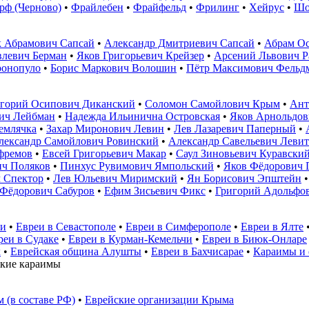
рф (Черново)
•
Фрайлебен
•
Фрайфельд
•
Фрилинг
•
Хейрус
•
Шо
к Абрамович Сапсай
•
Александр Дмитриевич Сапсай
•
Абрам О
левич Берман
•
Яков Григорьевич Крейзер
•
Арсений Львович Р
ронопуло
•
Борис Маркович Волошин
•
Пётр Максимович Фельд
горий Осипович Диканский
•
Соломон Самойлович Крым
•
Ант
вич Лейбман
•
Надежда Ильинична Островская
•
Яков Арнольдов
емлячка
•
Захар Миронович Левин
•
Лев Лазаревич Паперный
•
лександр Самойлович Ровинский
•
Александр Савельевич Леви
фремов
•
Евсей Григорьевич Макар
•
Саул Зиновьевич Куравски
ч Поляков
•
Пинхус Рувимович Ямпольский
•
Яков Фёдорович 
 Спектор
•
Лев Юльевич Миримский
•
Ян Борисович Эпштейн
 Фёдорович Сабуров
•
Ефим Зисьевич Фикс
•
Григорий Адольфо
чи
•
Евреи в Севастополе
•
Евреи в Симферополе
•
Евреи в Ялте
реи в Судаке
•
Евреи в Курман-Кемельчи
•
Евреи в Биюк-Онларе
х
•
Еврейская община Алушты
•
Евреи в Бахчисарае
•
Караимы и 
кие караимы
 (в составе РФ)
•
Еврейские организации Крыма