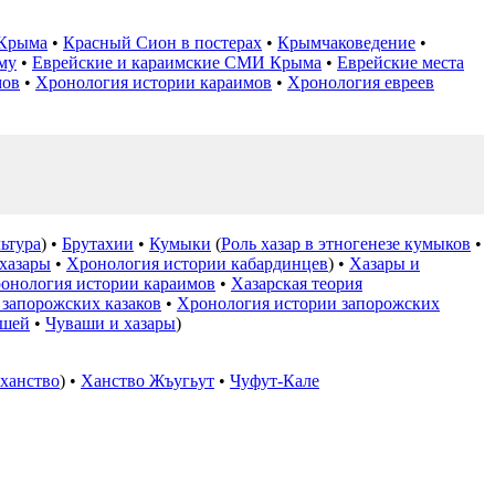
 Крыма
•
Красный Сион в постерах
•
Крымчаковедение
•
му
•
Еврейские и караимские СМИ Крыма
•
Еврейские места
мов
•
Хронология истории караимов
•
Хронология евреев
ьтура
) •
Брутахии
•
Кумыки
(
Роль хазар в этногенезе кумыков
•
хазары
•
Хронология истории кабардинцев
) •
Хазары и
онология истории караимов
•
Хазарская теория
 запорожских казаков
•
Хронология истории запорожских
ашей
•
Чуваши и хазары
)
 ханство
) •
Ханство Жъугьут
•
Чуфут-Кале