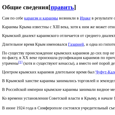
Общие сведения
[
править
]
Сам по себе
караизм и караимы
возникли в
Ираке
в результате 
Караимы Крыма известны с XIII века, хотя к ним же может отн
Крымский диалект караимского отличается от среднего диалек
Длительное время Крым именовался
Газарией
, и одна из гипо
По существу происхождение крымских караимов до сих пор не 
по факту, в XX веке произошла русификация караимов по причи
[1]
утрачены
(хотя и существуют кенассы), а вместо неё порой 
Центром крымских караимов длительное время был
Чуфут-Кал
В Крымской ханстве караимы занимались торговлей и земледел
В Российской империи крымские караимы занимали видное мес
Ко времени установления Советской власти в Крыму, в начале 
В июне 1924 года в Симферополе состоялся учредительный 