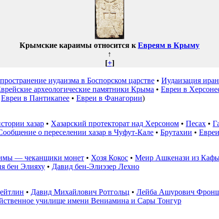
Крымские караимы относится к
Евреям в Крыму
↑
[
+
]
пространение иудаизма в Боспорском царстве
•
Иудаизация ира
врейские археологические памятники Крыма
•
Евреи в Херсоне
•
Евреи в Пантикапее
•
Евреи в Фанагории
)
стории хазар
•
Хазарский протекторат над Херсоном
•
Песах
•
Г
Сообщение о переселении хазар в Чуфут-Кале
•
Брутахии
•
Евреи
имы — чеканщики монет
•
Хозя Кокос
•
Меир Ашкенази из Каф
я бен Элияху
•
Давид бен-Элиэзер Лех­но
ейтлин
•
Давид Михайлович Ротгольц
•
Лейба Ашурович Фрон
яйственное училище имени Вениамина и Сары Тонгур