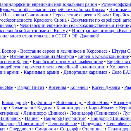
Лариндорфский еврейский национальный район
•
Ротендорфский
Культура и образование в еврейских районах Крыма
•
Экономика
а Исааковна Соломоник
•
Переселение евреев в Крым
•
Еврейск
госбезопасности Красного Сиона
•
Документы по еврейской ав
й завод
•
Чеботарский еврейский сельскохозяйственный техник
кт еврейской автономии в Крыму
•
Иностранная помощь «Крас
ионального строительства в СССР
•
Эй, Джанкой!
 Боспор
•
Восстание евреев и язычников в Херсонесе
•
Штурм С
але
•
Изгнание караимов из Мангупа
•
Евреи в Крымской войне
огром в Керчи
•
Еврейский погром в Симферополе
•
Еврейская 
водействие крымских татар еврейской колонизации
•
Холокост 
и в армии
•
Караимы в армии
•
Депортация караимов
•
Дело ЕА
ан Яфе
•
Имдат-Пигит
•
Когенлы
•
Когенеш
•
Коген-Джалга
•
Ра
•
Блюхердорф
•
Будённово
•
Войковштадт
•
Войо-Нова
•
Возрожд
кор
•
Захметкеш
•
Кадима
•
Калининдорф
•
Кары-Комзет
•
Керем
егирёвка)
•
Лениндорф (Дивное)
•
Лениндорф (Ленинское)
•
Луг
Найбрянск
•
Найвег
•
Найдорф (Бугристое)
•
Найдорф (Шишкино
брьдорф (Пшеничное)
•
Первомайское
•
Передовое
•
Перецфельд
адт
•
Свердлово
•
Смидович
•
Соцдорф
•
Сталинвег
•
Сталиндор