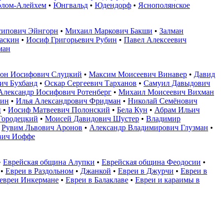
лом-Алейхем
•
Юнгвальд
•
Юдендорф
•
Яснополянское
сипович Эйнгорн
•
Михаил Маркович Бакши
•
Залман
аскин
•
Иосиф Григорьевич Рубин
•
Павел Алексеевич
ман
он Иосифович Слуцкий
•
Максим Моисеевич Винавер
•
Давид
ич Бухбанд
•
Оскар Сергеевич Тарханов
•
Самуил Давыдович
Александр Иосифович Ротенберг
•
Михаил Моисеевич Вихман
тин
•
Илья Александрович Фридман
•
Николай Семёнович
й
•
Иосиф Матвеевич Полонский
•
Бела Кун
•
Абрам Ильич
Городецкий
•
Моисей Давидович Шустер
•
Владимир
•
Рувим Львович Аронов
•
Александр Владимирович Глузман
•
вич Иоффе
•
Еврейская община Алупки
•
Еврейская община Феодосии
•
•
Евреи в Раздольном
•
Джанкой
•
Евреи в Джурчи
•
Евреи в
евреи Инкермане
•
Евреи в Балаклаве
•
Евреи и караимы в