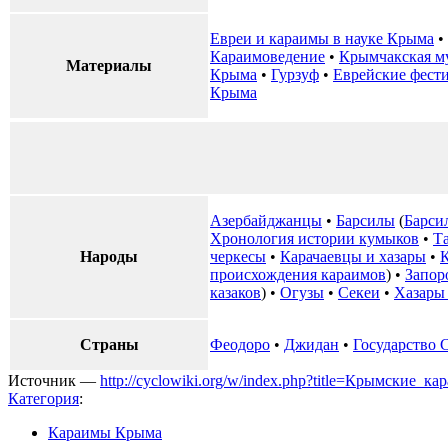
Евреи и караимы в науке Крыма
•
Караимоведение
•
Крымчакская м
Материалы
Крыма
•
Гурзуф
•
Еврейские фест
Крыма
Азербайджанцы
•
Барсилы
(
Барси
Хронология истории кумыков
•
Т
Народы
черкесы
•
Карачаевцы и хазары
•
происхождения караимов
) •
Запор
казаков
) •
Огузы
•
Секеи
•
Хазары 
Страны
Феодоро
•
Джидан
•
Государство 
Источник —
http://cyclowiki.org/w/index.php?title=Крымские_
Категория
:
Караимы Крыма