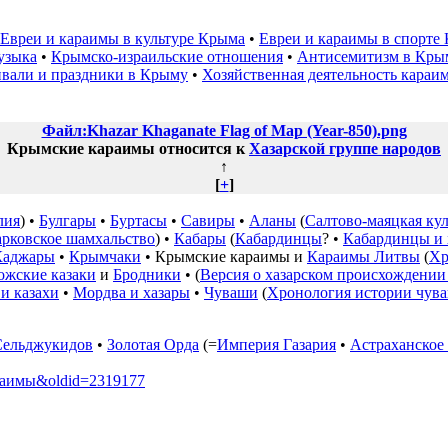
Евреи и караимы в культуре Крыма
•
Евреи и караимы в спорте
узыка
•
Крымско-израильские отношения
•
Антисемитизм в Кры
ивали и праздники в Крыму
•
Хозяйственная деятельность караи
Файл:Khazar Khaganate Flag of Map (Year-850).png
Крымские караимы относится к
Хазарской группе народов
↑
[
+
]
лия
) •
Булгары
•
Буртасы
•
Савиры
•
Аланы
(
Салтово-маяцкая кул
арковское шамхальство
) •
Кабары
(
Кабардинцы
? •
Кабардинцы и 
Каджары
•
Крымчаки
•
Крымские караимы
и
Караимы Литвы
(
Хр
ожские казаки
и
Бродники
• (
Версия о хазарском происхождении
и казахи
•
Мордва и хазары
•
Чуваши
(
Хронология истории чув
Сельджукидов
•
Золотая Орда
(=
Империя Газария
•
Астраханское
караимы&oldid=2319177