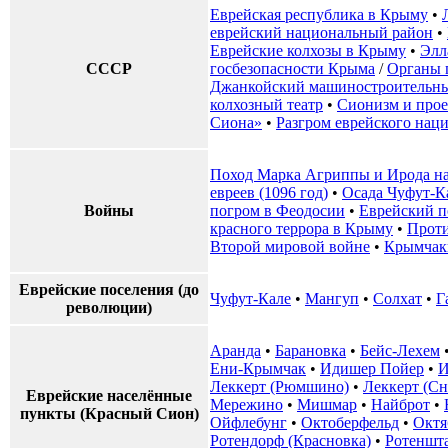
Еврейская республика в Крыму
•
еврейский национальный район
•
Еврейские колхозы в Крыму
•
Элл
СССР
госбезопасности Крыма
/
Органы 
Джанкойский машиностроительны
колхозный театр
•
Сионизм и прое
Сиона»
•
Разгром еврейского нац
Поход Марка Агриппы и Ирода на
евреев (1096 год)
•
Осада Чуфут-К
Войны
погром в Феодосии
•
Еврейский п
красного террора в Крыму
•
Проти
Второй мировой войне
•
Крымчак
Еврейские поселения (до
Чуфут-Кале
•
Мангуп
•
Солхат
•
Г
революции)
Аранда
•
Барановка
•
Бейс-Лехем
Ени-Крымчак
•
Идишер Пойер
•
И
Леккерт (Рюмшино)
•
Леккерт (Сн
Еврейские населённые
Мережино
•
Мишмар
•
Найброт
•
пункты (Красный Сион)
Ойфлебунг
•
Октоберфельд
•
Октя
Ротендорф (Красновка)
•
Ротеншт