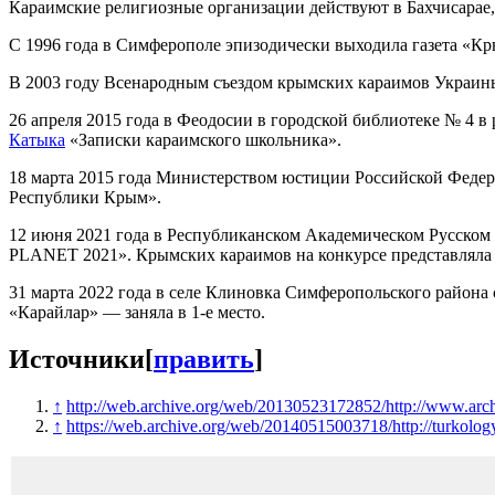
Караимские религиозные организации действуют в Бахчисарае
С 1996 года в Симферополе эпизодически выходила газета «К
В 2003 году Всенародным съездом крымских караимов Украины
26 апреля 2015 года в Феодосии в городской библиотеке № 4 в
Катыка
«Записки караимского школьника».
18 марта 2015 года Министерством юстиции Российской Федер
Республики Крым».
12 июня 2021 года в Республиканском Академическом Русском 
PLANET 2021». Крымских караимов на конкурсе представляла
31 марта 2022 года в селе Клиновка Симферопольского района
«Карайлар» — заняла в 1-е место.
Источники
[
править
]
↑
http://web.archive.org/web/20130523172852/http://www.archi
↑
https://web.archive.org/web/20140515003718/http://turkology.