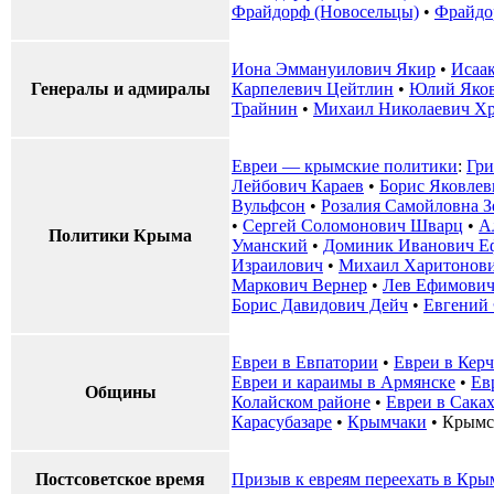
Фрайдорф (Новосельцы)
•
Фрайдо
Иона Эммануилович Якир
•
Исаа
Генералы и адмиралы
Карпелевич Цейтлин
•
Юлий Яков
Трайнин
•
Михаил Николаевич Х
Евреи — крымские политики
:
Гри
Лейбович Караев
•
Борис Яковле
Вульфсон
•
Розалия Самойловна З
•
Сергей Соломонович Шварц
•
А
Политики Крыма
Уманский
•
Доминик Иванович Е
Израилович
•
Михаил Харитонови
Маркович Вернер
•
Лев Ефимович
Борис Давидович Дейч
•
Евгений
Евреи в Евпатории
•
Евреи в Кер
Евреи и караимы в Армянске
•
Ев
Общины
Колайском районе
•
Евреи в Сака
Карасубазаре
•
Крымчаки
•
Крымс
Постсоветское время
Призыв к евреям переехать в Крым