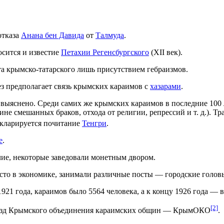
отказа
Анана бен Давида
от
Талмуда
.
осится и известие
Петахии Регенсбургского
(XII век).
та крымско-татарского лишь присутствием гебраизмов.
тез предполагает связь крымских караимов с
хазарами
.
выяснено. Среди самих же крымских караимов в последние 100 л
не смешанных браков, отхода от религии, репрессий и т. д.). 
декларируется почитание
Тенгри
.
е
.
ие, некоторые заведовали монетным двором.
то в экономике, занимали различные посты — городские головы
1921 года, караимов было 5564 человека, а к концу 1926 года —
[2]
съезд Крымского объединения караимских общин — КрымОКО
.