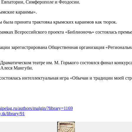
, Евпатории, Симферополе и Феодосии.
рымские караимы».
 была принята трактовка крымских караимов как тюрок.
 рамках Всероссийского проекта «Библионочь» состоялась премь
ации зарегистрирована Общественная организация «Региональн
Драматическом театре им. М. Горького состоялся финал конкурс
 Алеся Мангуби.
 состоялась интеллектуальная игра «Обычаи и традиции моей с
pelag.ru/authors/malgin/?library=1169
tk/library/91