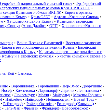
 еврейский национальный сельский совет
•
Фрайдорфский
 еврейских национальных районов КрАССР и УССР
•
ая секция Крымского обкома ВКП(б)
•
Евреи в органах
тономии в Крыму
•
КрымОЗЕТ
•
Артели «Красного Сиона»
•
ум
•
Ха-шомер ха-цаир в Крыму
•
Крымский еврейский
ному Сиону»
(
Агро-Джойнт
•
ОРТ
) •
Хронология «Красного
амкерца
•
Война Песаха с Византией
•
Восстание хазарских
•
Евреи в революционном движении Крыма
•
Еврейский
самооборона в Крыму
•
Караимы и евреи — жертвы белого и
в Крыму и в еврейских колхозах
•
Участие крымских евреев во
К
атлы-Кой
•
Самкерц
ение
•
Ворошиловка
•
Горопашник
•
Дер-Эмес
•
Добрушино
•
 Йосеф
•
Комзетовка
•
Лариндорф
•
Ларино
•
Левитановка
•
анское
•
Люксембург
•
Мааян
•
Майфельд
•
Максим Горький
•
)
•
Найлебен
•
Найндорф
•
Нейшпроцунг
•
Новый Труд
•
•
Рейзендорф
•
Ройтер Октобер
•
Ротендорф (Климово)
•
ф
•
Тель-Хай
•
Фрайган
•
Фрайдорф (Новосёловское)
•