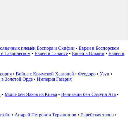
ноязычных племён Боспора и Скифии
•
Евреи в Боспорском
се Таврическом
•
Евреи в Танаисе
•
Евреи в Ольвии
•
Евреи в
азария
•
Война с Крымской Хазарией
•
Феодоро
•
Узун
•
 в Золотой Орде
•
Империя Газария
ы
•
Моше бен Яаков из Киева
•
Вениамин бен-Самуил Ага
•
штейн
•
Андрей Петрович Турчанинов
•
Еврейская тропа
•