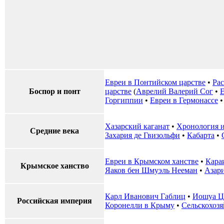
Евреи в Понтийском царстве
•
Рас
Боспор и понт
царстве
(
Аврелий Валерий Сог
•
Е
Горгиппии
•
Евреи в Гермонассе
Хазарский каганат
•
Хронология и
Средние века
Захария де Гвизольфи
•
Кабарта
•
Евреи в Крымском ханстве
•
Кара
Крымское ханство
Яаков бен Шмуэль Нееман
•
Азари
Карл Иванович Габлиц
•
Иошуа Ц
Российская империя
Коронелли в Крыму
•
Сельскохоз