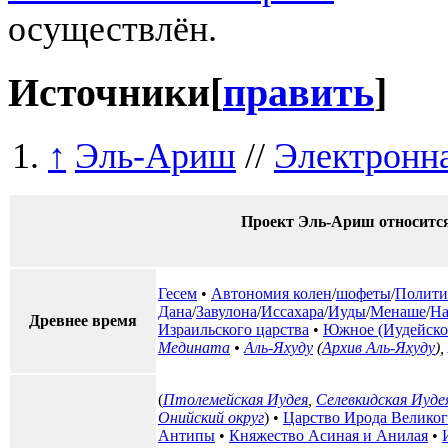
осуществлён.
Источники
[
править
]
↑
Эль-Ариш
//
Электронна
Проект Эль-Ариш относитс
Гесем
•
Автономия колен
/
шофеты
/
Полити
Дана
/
Завулона
/
Иссахара
/
Иуды
/
Менаше
/
На
Древнее время
Израильского царства
•
Южное (Иудейское
Медината
•
Аль-Яхуду
(
Архив Аль-Яхуду
),
(
Птолемейская Иудея
,
Селевкидская Иуде
Онийский округ
) •
Царство Ирода Велико
Антипы
•
Княжество Асиная и Анилая
•