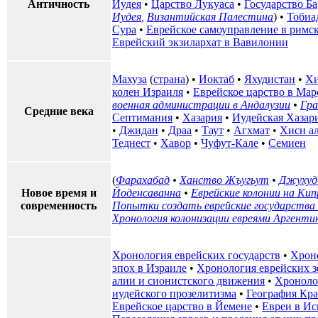
Античность
Иудея
•
Царство Лукуаса
•
Государство Б
Иудея
,
Византийская Палестина
) •
Тобиа
Сура
•
Еврейское самоуправление в римс
Еврейский экзилархат в Вавилонии
Махуза
(
страна
) •
Иоктаб
•
Яхудистан
•
Хи
колен Израиля
•
Еврейское царство в Мар
военная администрации в Андалузии
•
Гра
Средние века
Септимания
•
Хазария
•
Иудейская Хазар
•
Джидан
•
Драа
•
Таут
•
Агхмат
•
Хисн а
Теднест
•
Хавор
•
Чуфут-Кале
•
Семиен
(
Фарахабад
•
Ханство Жъугьут
•
Джухуд
Новое время и
Йоденсаванна
•
Еврейские колонии на Кип
современность
Попытки создать еврейские государства 
Хронология колонизации евреями Аргенти
Хронология еврейских государств
•
Хрон
эпох в Израиле
•
Хронология еврейских з
алии и сионистского движения
•
Хроноло
иудейского прозелитизма
•
География Кр
Еврейское царство в Йемене
•
Евреи в И