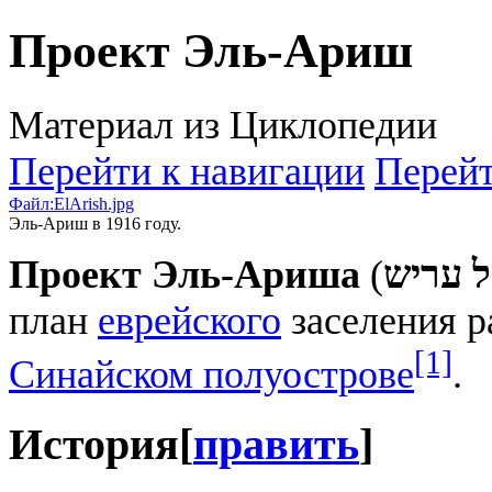
Проект Эль-Ариш
Материал из Циклопедии
Перейти к навигации
Перейт
Файл:ElArish.jpg
Эль-Ариш в 1916 году.
Проект Эль-Ариша
(
ל עריש
план
еврейского
заселения 
[1]
Синайском полуострове
.
История
[
править
]