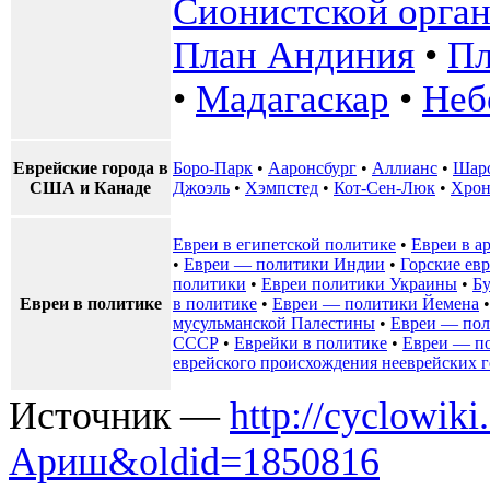
Сионистской орга
План Андиния
•
Пл
•
Мадагаскар
•
Неб
Еврейские города в
Боро-Парк
•
Ааронсбург
•
Аллианс
•
Шар
США и Канаде
Джоэль
•
Хэмпстед
•
Кот-Сен-Люк
•
Хрон
Евреи в египетской политике
•
Евреи в а
•
Евреи — политики Индии
•
Горские ев
политики
•
Евреи политики Украины
•
Бу
Евреи в политике
в политике
•
Евреи — политики Йемена
мусульманской Палестины
•
Евреи — пол
СССР
•
Еврейки в политике
•
Евреи — п
еврейского происхождения нееврейских г
Источник —
http://cyclowik
Ариш&oldid=1850816