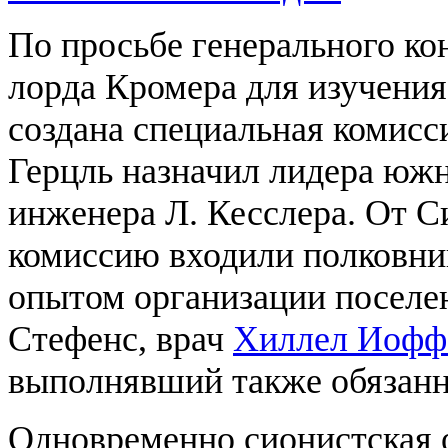
По просьбе генерального ко
лорда Кромера для изучени
создана специальная комисс
Герцль назначил лидера юж
инженера Л. Кесслера. От С
комиссию входили полковн
опытом организации поселен
Стефенс, врач
Хиллел Иофф
выполнявший также обязанн
Одновременно сионистская о