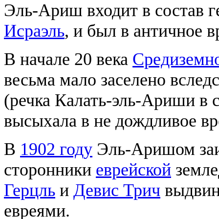
Эль-Ариш входит в состав 
Исраэль
, и был в античное 
В начале 20 века
Средиземн
весьма мало заселено вследс
(речка Калать-эль-Ариши в 
высыхала в не дождливое вр
В
1902 году
Эль-Аришом заи
сторонники
еврейской
земле
Герцль
и
Девис Трич
выдвину
евреями.