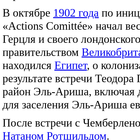
В октябре
1902 года
по иниц
«Actions Comittée» начал ве
Герцля и своего лондонског
правительством
Великобрит
находился
Египет
, ο колони
результате встречи Теодора
район Эль-Ариша, включая 
для заселения Эль-Ариша е
После встречи с Чемберлено
Натаном Ротшильдом
.