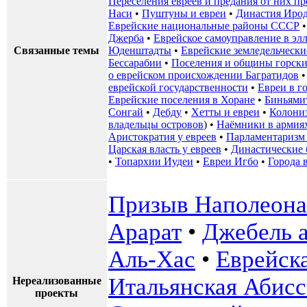
Переселения евреев и предания от них 
Наси
•
Пуштуны и евреи
•
Династия Иро
Еврейские национальные районы СССР
Джерба
•
Еврейское самоуправление в эл
Связанные темы
Юденштадты
•
Еврейские земледельчески
Бессарабии
•
Поселения и общины горски
о еврейском происхождении Багратидов
еврейской государственности
•
Евреи в г
Еврейские поселения в Хоране
•
Биньями
Сонгай
•
Дебду
•
Хетты и евреи
•
Колони
владельцы островов
) •
Наёмники в армия
Аристократия у евреев
•
Парламентаризм 
Царская власть у евреев
•
Династические 
•
Топархии Иудеи
•
Евреи Игбо
•
Города 
Призыв Наполеона 
Арарат
•
Джебель 
Аль-Хас
•
Еврейск
Итальянская Абис
Нереализованные
проекты