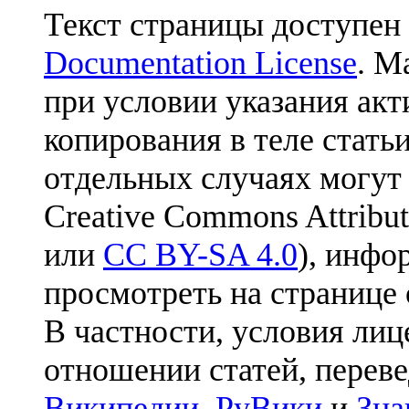
Текст страницы доступен
Documentation License
. М
при условии указания акт
копирования в теле статьи
отдельных случаях могут
Creative Commons Attribut
или
CC BY-SA 4.0
), инфо
просмотреть на странице 
В частности, условия лиц
отношении статей, перев
Википедии
,
РуВики
и
Зна