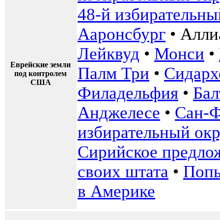
48-й избирательны
Ааронсбург
•
Алли
Лейквуд
•
Монси
•
Еврейские земли
Палм Три
•
Сидарх
под контролем
США
Филадельфия
•
Бал
Анджелесе
•
Сан-Ф
избирательный ок
Сирийское предло
своих штата
•
Попы
в Америке