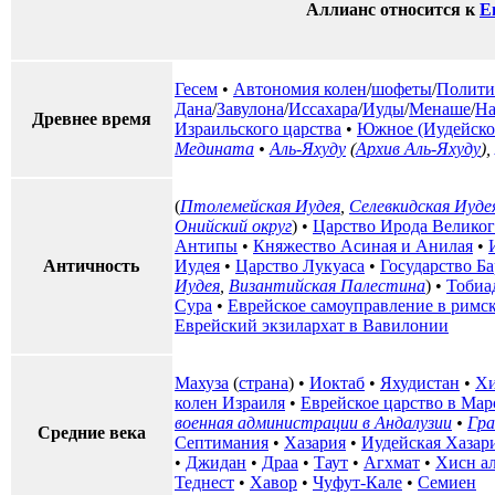
Аллианс относится к
Е
Гесем
•
Автономия колен
/
шофеты
/
Полити
Дана
/
Завулона
/
Иссахара
/
Иуды
/
Менаше
/
На
Древнее время
Израильского царства
•
Южное (Иудейское
Медината
•
Аль-Яхуду
(
Архив Аль-Яхуду
),
(
Птолемейская Иудея
,
Селевкидская Иуде
Онийский округ
) •
Царство Ирода Велико
Антипы
•
Княжество Асиная и Анилая
•
Античность
Иудея
•
Царство Лукуаса
•
Государство Б
Иудея
,
Византийская Палестина
) •
Тобиа
Сура
•
Еврейское самоуправление в римс
Еврейский экзилархат в Вавилонии
Махуза
(
страна
) •
Иоктаб
•
Яхудистан
•
Хи
колен Израиля
•
Еврейское царство в Мар
военная администрации в Андалузии
•
Гра
Средние века
Септимания
•
Хазария
•
Иудейская Хазар
•
Джидан
•
Драа
•
Таут
•
Агхмат
•
Хисн а
Теднест
•
Хавор
•
Чуфут-Кале
•
Семиен