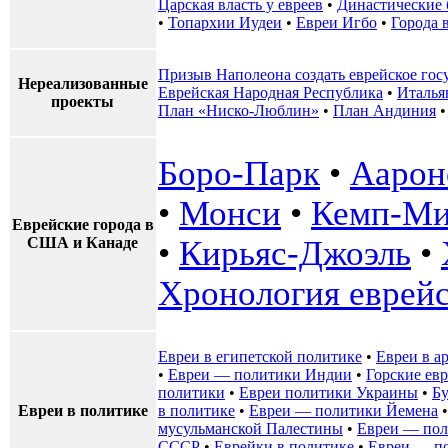
Царская власть у евреев
•
Династические 
•
Топархии Иудеи
•
Евреи Игбо
•
Города 
Призыв Наполеона создать еврейское гос
Нереализованные
Еврейская Народная Республика
•
Италья
проекты
План «Ниско-Люблин»
•
План Андиния
Боро-Парк
•
Аарон
•
Монси
•
Кемп-Ми
Еврейские города в
США и Канаде
•
Кирьяс-Джоэль
•
Хронология еврейс
Евреи в египетской политике
•
Евреи в а
•
Евреи — политики Индии
•
Горские ев
политики
•
Евреи политики Украины
•
Бу
Евреи в политике
в политике
•
Евреи — политики Йемена
мусульманской Палестины
•
Евреи — пол
СССР
•
Еврейки в политике
•
Евреи — п