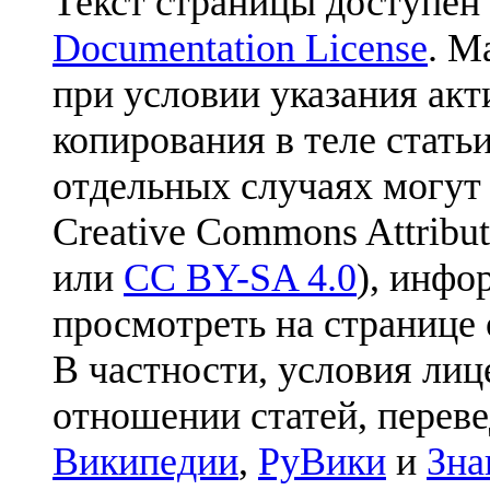
Текст страницы доступен
Documentation License
. М
при условии указания акт
копирования в теле статьи
отдельных случаях могут
Creative Commons Attribut
или
CC BY-SA 4.0
), инфо
просмотреть на странице 
В частности, условия лиц
отношении статей, перев
Википедии
,
РуВики
и
Зна