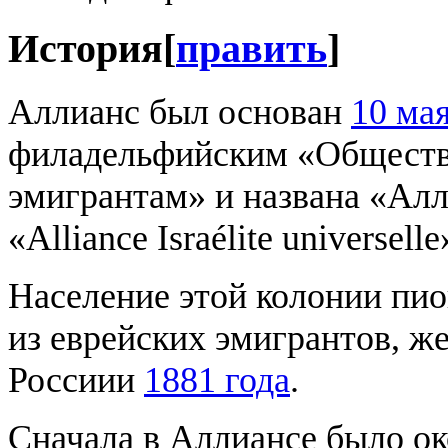
История
[
править
]
Аллианс был основан
10 ма
филадельфийским «Обществ
эмигрантам» и названа «Алл
«Alliance Israélite universelle
Население этой колонии пи
из еврейских эмигрантов, ж
Россиии
1881 года
.
Сначала в Аллиансе было ок