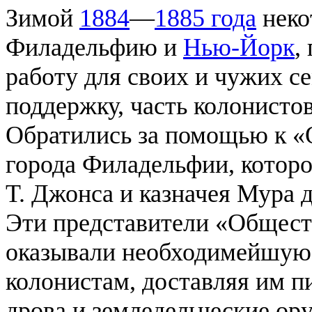
Зимой
1884
—
1885 года
неко
Филадельфию и
Нью-Йорк
,
работу для своих и чужих с
поддержку, часть колонисто
Обратились за помощью к «
города Филадельфии, которо
T. Джонса и казначея Мура д
Эти представители «Общест
оказывали необходимейшу
колонистам, доставляя им п
дрова и земледельческие ор