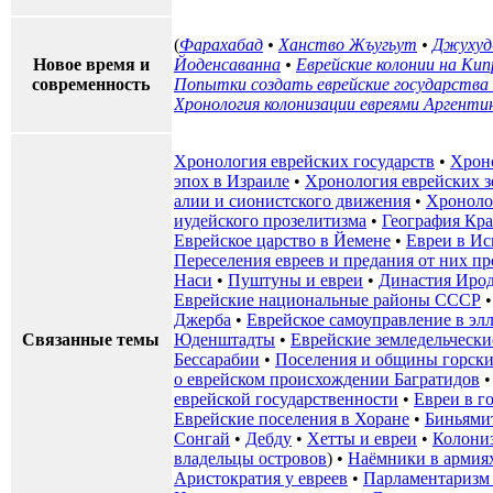
(
Фарахабад
•
Ханство Жъугьут
•
Джухуд
Новое время и
Йоденсаванна
•
Еврейские колонии на Кип
современность
Попытки создать еврейские государства 
Хронология колонизации евреями Аргенти
Хронология еврейских государств
•
Хрон
эпох в Израиле
•
Хронология еврейских з
алии и сионистского движения
•
Хроноло
иудейского прозелитизма
•
География Кр
Еврейское царство в Йемене
•
Евреи в И
Переселения евреев и предания от них 
Наси
•
Пуштуны и евреи
•
Династия Иро
Еврейские национальные районы СССР
Джерба
•
Еврейское самоуправление в эл
Связанные темы
Юденштадты
•
Еврейские земледельчески
Бессарабии
•
Поселения и общины горски
о еврейском происхождении Багратидов
еврейской государственности
•
Евреи в г
Еврейские поселения в Хоране
•
Биньями
Сонгай
•
Дебду
•
Хетты и евреи
•
Колони
владельцы островов
) •
Наёмники в армия
Аристократия у евреев
•
Парламентаризм 