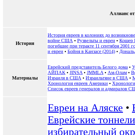
Аллианс от
История евреев в колониях до возникно
войне США
•
Рузвельты и евреи
•
Кошер 
История
погибшие при теракте 11 сентября 2001 г
и евреи
•
Бойня в Канзасе (2014)
•
Дональ
Еврейский представитель Белого дома
•
У
АЙПАК
•
JINSA
•
JMMLA
•
Ам-Олам
•
В
Материалы
Израиля в США
•
Израильтяне в США
•
М
Хронология евреев Америки
•
Хронологи
Список евреев генералов и адмиралов 
Евреи на Аляске
•
Еврейские тоннел
избирательный окр