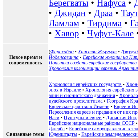
Берегваты
•
Нафуса
•
•
Джидан
•
Драа
•
Тау
Ламлам
•
Тирдима
•
Г
•
Хавор
•
Чуфут-Кале
(
Фарахабад
•
Ханство Жъугьут
•
Джухуд
Новое время и
Йоденсаванна
•
Еврейские колонии на Кип
современность
Попытки создать еврейские государства 
Хронология колонизации евреями Аргенти
Хронология еврейских государств
•
Хрон
эпох в Израиле
•
Хронология еврейских з
алии и сионистского движения
•
Хроноло
иудейского прозелитизма
•
География Кр
Еврейское царство в Йемене
•
Евреи в И
Переселения евреев и предания от них 
Наси
•
Пуштуны и евреи
•
Династия Иро
Еврейские национальные районы СССР
Джерба
•
Еврейское самоуправление в эл
Связанные темы
Юденштадты
•
Еврейские земледельчески