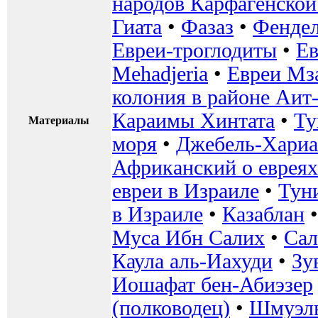
народов Карфагенско
Гиата
•
Фазаз
•
Фендел
Евреи-троглодиты
•
Ев
Mehadjeria
•
Евреи Мз
колония в районе Аит
Караимы Хинтата
•
Ту
Материалы
моря
•
Джебель-Хари
Африканский о еврея
евреи в Израиле
•
Туни
в Израиле
•
Казаблан
Муса Ибн Салих
•
Сал
Каула аль-Иахуди
•
Зу
Иошафат бен-Абиэзер
(полководец)
•
Шмуэль