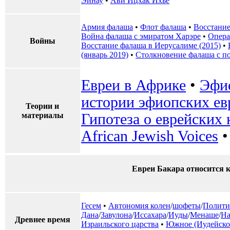
Эйнау
•
Ави Ицхак Ихъе
Армия фалаша
•
Флот фалаша
•
Восстание
Война фалаша с эмиратом Харэре
•
Опера
Войны
Восстание фалаша в Иерусалиме (2015)
•
(январь 2019)
•
Столкновение фалаша с п
Евреи в Африке
•
Эфио
истории эфиопских ев
Теории и
материалы
Гипотеза о еврейских 
African Jewish Voices
Евреи Бакара относится 
Гесем
•
Автономия колен
/
шофеты
/
Полити
Дана
/
Завулона
/
Иссахара
/
Иуды
/
Менаше
/
На
Древнее время
Израильского царства
•
Южное (Иудейское