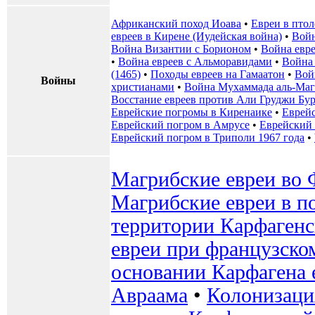
Африканский поход Иоава
•
Евреи в пто
евреев в Кирене (Иудейская война)
•
Войн
Война Византии с Борионом
•
Война евре
•
Война евреев с Альморавидами
•
Война 
(1465)
•
Походы евреев на Гамаатон
•
Вой
Войны
христианами
•
Война Мухаммада аль-Маг
Восстание евреев против Али Груджи Бур
Еврейские погромы в Киренаике
•
Еврейс
Еврейский погром в Амрусе
•
Еврейский 
Еврейский погром в Триполи 1967 года
•
Магрибские евреи во
Магрибские евреи в п
территории Карфаген
евреи при французско
основании Карфагена 
Авраама
•
Колонизаци