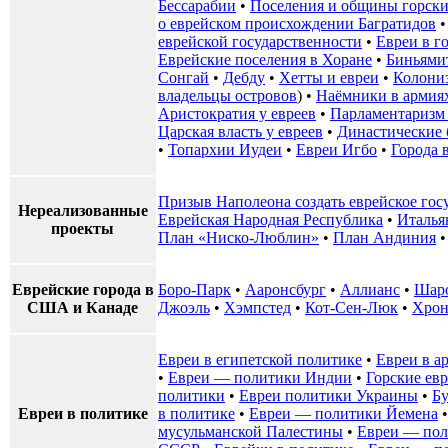
Бессарабии
•
Поселения и общины горски
о еврейском происхождении Багратидов
еврейской государственности
•
Евреи в г
Еврейские поселения в Хоране
•
Биньями
Сонгай
•
Дебду
•
Хетты и евреи
•
Колони
владельцы островов
) •
Наёмники в армия
Аристократия у евреев
•
Парламентаризм 
Царская власть у евреев
•
Династические 
•
Топархии Иудеи
•
Евреи Игбо
•
Города 
Призыв Наполеона создать еврейское гос
Нереализованные
Еврейская Народная Республика
•
Италья
проекты
План «Ниско-Люблин»
•
План Андиния
Еврейские города в
Боро-Парк
•
Ааронсбург
•
Аллианс
•
Шар
США и Канаде
Джоэль
•
Хэмпстед
•
Кот-Сен-Люк
•
Хрон
Евреи в египетской политике
•
Евреи в а
•
Евреи — политики Индии
•
Горские ев
политики
•
Евреи политики Украины
•
Бу
Евреи в политике
в политике
•
Евреи — политики Йемена
мусульманской Палестины
•
Евреи — пол