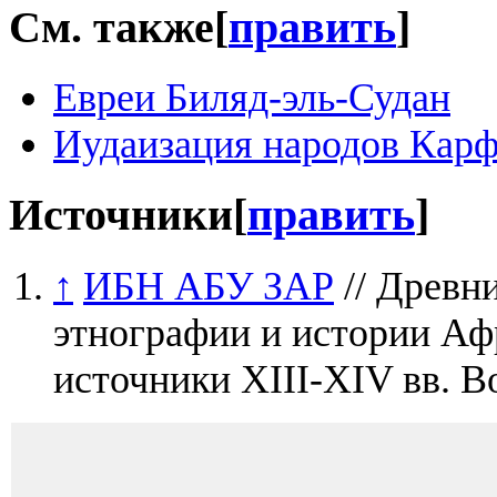
См. также
[
править
]
Евреи Биляд-эль-Судан
Иудаизация народов Кар
Источники
[
править
]
↑
ИБН АБУ ЗАР
// Древн
этнографии и истории Аф
источники XIII-XIV вв. В