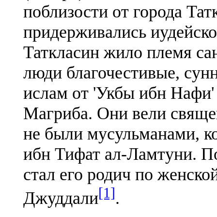
поблизости от города Татк
придерживались иудейско
Таткласин жило племя са
люди благочестивые, сун
ислам от 'Укбы ибн Нафи'
Магриба. Они вели свяще
не были мусульманами, ко
ибн Тифат ал-Ламтуни. П
стал его родич по женско
[1]
Джуддали
.