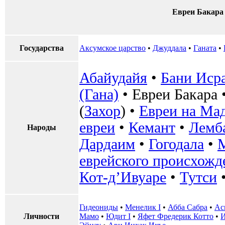
Евреи Бакара
Государства
Аксумское царство
•
‎Джуддала
•
Ганата
•
Абайудайя
•
Бани Иср
(Гана)
•
Евреи Бакара
(
Захор
) •
Евреи на Мад
евреи
•
Кемант
•
Лемб
Народы
Дардаим
•
Гогодала
•
М
еврейского происхожд
Кот-д’Ивуаре
•
Тутси
Гидеониды
•
Менелик I
•
Абба Сабра
•
Ас
Личности
Мамо
•
Юдит I
•
Яфет Фредерик Котто
•
И