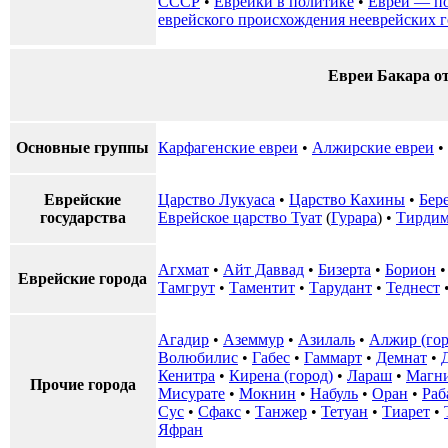
СССР
•
Еврейки в политике
•
Евреи — п
еврейского происхождения нееврейских г
Евреи Бакара о
Основные группы
Карфагенские евреи
•
Алжирские евреи
•
Еврейские
Царство Лукуаса
•
Царство Кахины
•
Бер
государства
Еврейское царство Туат
(
Гурара
) •
Тирди
Агхмат
•
Айт Даввад
•
Бизерта
•
Борион
Еврейские города
Тамгрут
•
Таментит
•
Тарудант
•
Теднест
Агадир
•
Аземмур
•
Азилаль
•
Алжир (гор
Волюбилис
•
Габес
•
Гаммарт
•
Демнат
•
Кенитра
•
Кирена (город)
•
Лараш
•
Магн
Прочие города
Мисурате
•
Мокнин
•
Набуль
•
Оран
•
Раб
Сус
•
Сфакс
•
Танжер
•
Тетуан
•
Тиарет
•
Яфран