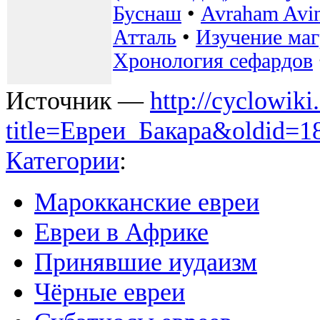
Буснаш
•
Avraham Avi
Атталь
•
Изучение маг
Хронология сефардов
Источник —
http://cyclowiki
title=Евреи_Бакара&oldid=1
Категории
:
Марокканские евреи
Евреи в Африке
Принявшие иудаизм
Чёрные евреи