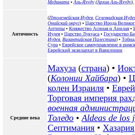
Медината
•
Аль-Яхуду
(
Архив Аль-Яхуду
),
(
Птолемейская Иудея
,
Селевкидская Иуде
Онийский округ
) •
Царство Ирода Велико
Антипы
•
Княжество Асиная и Анилая
•
Античность
Иудея
•
Царство Лукуаса
•
Государство Б
Иудея
,
Византийская Палестина
) •
Тобиа
Сура
•
Еврейское самоуправление в римс
Еврейский экзилархат в Вавилонии
Махуза
(
страна
) •
Иок
(
Колонии Хайбара
) •
Ц
колен Израиля
•
Еврей
Торговая империя рах
военная администраци
Толедо
•
Aldeas de los 
Средние века
Септимания
•
Хазария