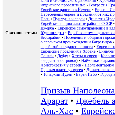
алии и сионистского движения
•
Хроноло
иудейского прозелитизма
•
География Кр
Еврейское царство в Йемене
•
Евреи в И
Переселения евреев и предания от них 
Наси
•
Пуштуны и евреи
•
Династия Иро
Еврейские национальные районы СССР
Джерба
•
Еврейское самоуправление в эл
Связанные темы
Юденштадты
•
Еврейские земледельчески
Бессарабии
•
Поселения и общины горски
о еврейском происхождении Багратидов
еврейской государственности
•
Евреи в г
Еврейские поселения в Хоране
•
Биньями
Сонгай
•
Дебду
•
Хетты и евреи
•
Колони
владельцы островов
) •
Наёмники в армия
Аристократия у евреев
•
Парламентаризм 
Царская власть у евреев
•
Династические 
•
Топархии Иудеи
•
Евреи Игбо
•
Города 
Призыв Наполеона 
Арарат
•
Джебель 
Аль-Хас
•
Еврейск