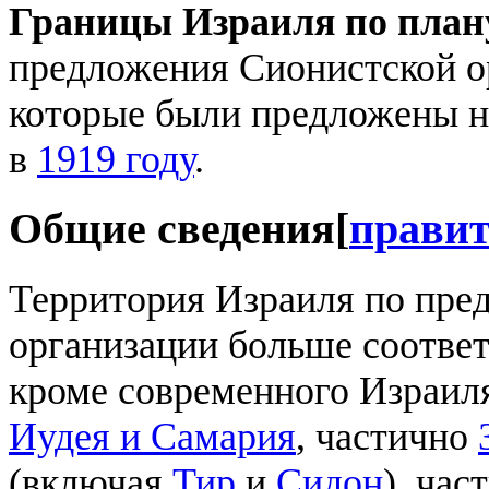
Границы Израиля по план
предложения Сионистской о
которые были предложены 
в
1919 году
.
Общие сведения
[
прави
Территория Израиля по пре
организации больше соотве
кроме современного Израил
Иудея и Самария
, частично
(включая
Тир
и
Сидон
), час