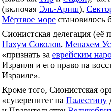
(включая
Эль-Ариш
),
Секто
Мёртвое море
становилось 
Сионистская делегация (её 
Нахум Соколов
,
Менахем У
«признать за
еврейским нар
Израиля и его право на вос
Израиле».
Кроме того, Сионистская ор
«суверенитет на
Палестину
и Правительству
Великобри