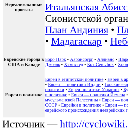
Итальянская Абис
Нереализованные
проекты
Сионистской орга
План Андиния
•
Пл
•
Мадагаскар
•
Неб
Еврейские города в
Боро-Парк
•
Ааронсбург
•
Аллианс
•
Шар
США и Канаде
Джоэль
•
Хэмпстед
•
Кот-Сен-Люк
•
Хрон
Евреи в египетской политике
•
Евреи в а
•
Евреи — политики Индии
•
Горские ев
политики
•
Евреи политики Украины
•
Бу
Евреи в политике
в политике
•
Евреи — политики Йемена
мусульманской Палестины
•
Евреи — пол
СССР
•
Еврейки в политике
•
Евреи — п
еврейского происхождения нееврейских г
Источник —
http://cyclowiki