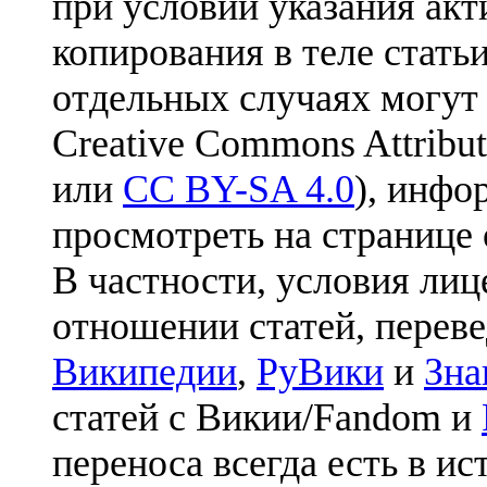
при условии указания акт
копирования в теле статьи
отдельных случаях могут
Creative Commons Attribut
или
CC BY-SA 4.0
), инфо
просмотреть на странице 
В частности, условия лиц
отношении статей, перев
Википедии
,
РуВики
и
Зна
статей с Викии/Fandom и
переноса всегда есть в ис