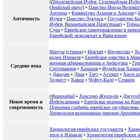
(
Птолемейская Иудея
,
Селевкидская Иуде
Онийский округ
) •
Царство Ирода Велико
Антипы
•
Княжество Асиная и Анилая
•
Античность
Иудея
•
Царство Лукуаса
•
Государство Б
Иудея
,
Византийская Палестина
) •
Тобиа
Сура
•
Еврейское самоуправление в римс
Еврейский экзилархат в Вавилонии
Махуза
(
страна
) •
Иоктаб
•
Яхудистан
•
Хи
колен Израиля
•
Еврейское царство в Мар
военная администрации в Андалузии
•
Гра
Средние века
Септимания
•
Хазария
•
Иудейская Хазар
•
Джидан
•
Драа
•
Таут
•
Агхмат
•
Хисн а
Теднест
•
Хавор
•
Чуфут-Кале
•
Семиен
(
Фарахабад
•
Ханство Жъугьут
•
Джухуд
Новое время и
Йоденсаванна
•
Еврейские колонии на Кип
современность
Попытки создать еврейские государства 
Хронология колонизации евреями Аргенти
Хронология еврейских государств
•
Хрон
эпох в Израиле
•
Хронология еврейских з