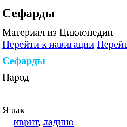
Сефарды
Материал из Циклопедии
Перейти к навигации
Перейт
Сефарды
Народ
Язык
иврит
,
ладино