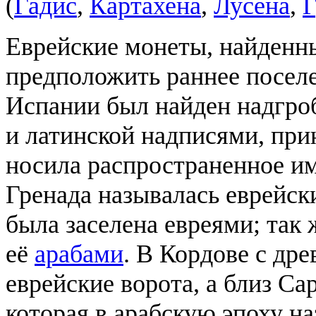
(
Гадис
,
Картахена
,
Лусена
,
Г
Еврейские монеты, найденны
предположить раннее поселе
Испании был найден надгроб
и латинской надписями, при
носила распространенное и
Гренада называлась еврейск
была заселена евреями; так 
её
арабами
. В Кордове с др
еврейские ворота, а близ Са
которая в арабскую эпоху на