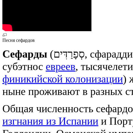
Песня сефардов
Сефарды
(סְפָרַדִּים, сфараддим; ед. число סְפָרַדִּי, сфарадди) —
субэтнос
евреев
, тысячелет
финикийской колонизации
) 
ныне проживают в разных ст
Общая численность сефардо
изгнания из Испании
и Порт