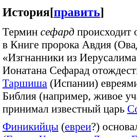
История
[
править
]
Термин
сефард
происходит 
в Книге пророка Авдия (Овади
«Изгнанники из Иерусалима
Ионатана Сефарад отождест
Таршиша
(Испании) евреям
Библия (например, живое уч
принимал известный царь
С
Финикийцы
(
евреи
?) основ