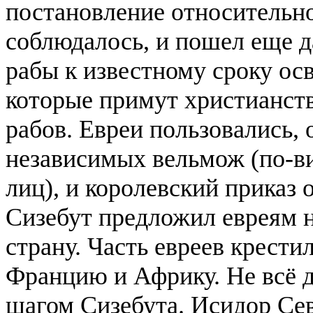
постановление относительно 
соблюдалось, и пошел еще 
рабы к известному сроку ос
которые примут христианств
рабов. Евреи пользовались,
независимых вельмож (по-в
лиц), и королевский приказ 
Сизебут предложил евреям н
страну. Часть евреев крести
Францию и Африку. Не всё 
шагом Сизебута. Исидор Сев