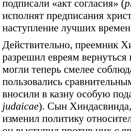
подписали «акт согласия» (
p
исполнят предписания христ
наступление лучших времен
Действительно, преемник Х
разрешил евреям вернуться 
могли теперь смелее соблю
пользовались сравнительным
вносили в казну особую под
judaicae
). Сын Хиндасвинда,
изменил политику относител
он выступил против них с яр