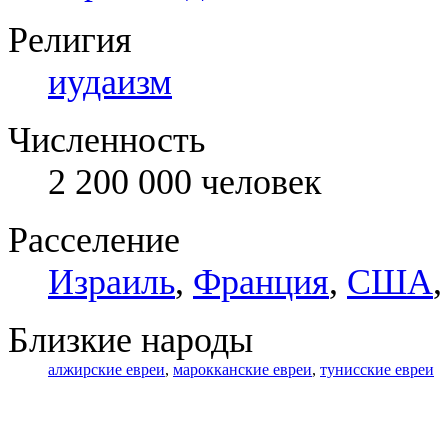
Религия
иудаизм
Численность
2 200 000 человек
Расселение
Израиль
,
Франция
,
США
Близкие народы
алжирские евреи
,
марокканские евреи
,
тунисские евреи