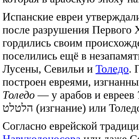
Испанские евреи утверждали
после разрушения Первого 
гордились своим происхожде
поселились ещё в незапамят
Лусены, Севильи и
Толедо
. 
построен евреями, изгнанн
Толедо
— у арабов и евреев
הלטלט (изгнание) или Тол
Согласно еврейской традици
Навуходоносора
или даже С