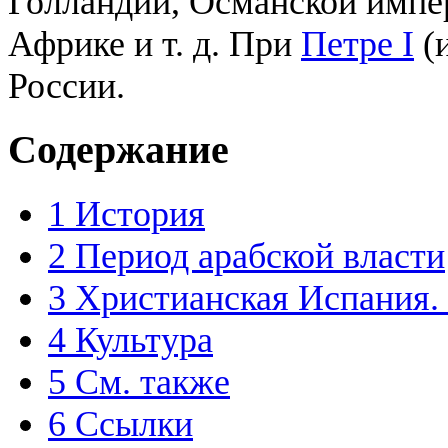
Голландии, Османской импе
Африке и т. д. При
Петре I
(и
России.
Содержание
1
История
2
Период арабской власти
3
Христианская Испания.
4
Культура
5
См. также
6
Ссылки