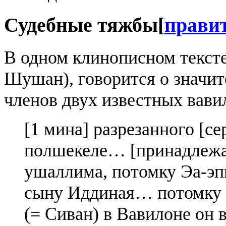
Судебные тяжбы
[
прави
В одном клинописном тексте
Шушан), говорится о значит
членов двух известных вавил
[1 мина] разрезанного [сер
полшекеле… [принадлежащ
ушаллима, потомку Эа-эп
сыну Иддиная… потомку 
(= Сиван) в Вавилоне он 