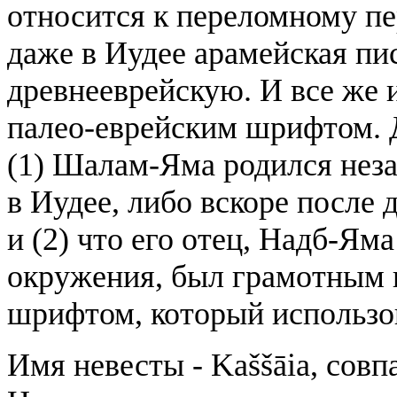
относится к переломному пе
даже в Иудее арамейская пи
древнееврейскую. И все же 
палео-еврейским шрифтом. Д
(1) Шалам-Яма родился неза
в Иудее, либо вскоре после
и (2) что его отец, Надб-Яма (נדביה), или кто-то из 
окружения, был грамотным 
шрифтом, который использо
Имя невесты - Kaššāia, совп