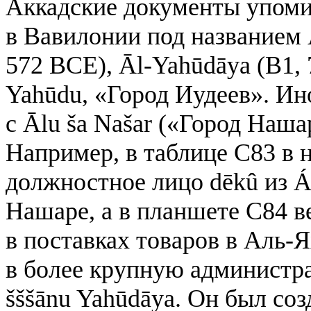
Аккадские документы упоми
в Вавилонии под названием Ā
572 BCE), Āl-Yahūdāya (B1, 7
Yahūdu, «Город Иудеев». Ин
с Ālu ša Našar («Город Наша
Например, в таблице C83 в 
должностное лицо dēkû из Á
Нашаре, а в планшете C84 в
в поставках товаров в Аль-
в более крупную администр
šššānu Yahūdāya. Он был со