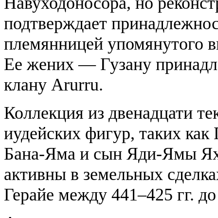
Навуходоносора, но реконст
подтверждает принадлежнос
племянницей упомянутого в
Ее жених — Гузану принадл
клану Arurru.
Коллекция из двенадцати те
иудейских фигур, таких ка
Бана-Яма и сын Яди-Ямы Яха
активны в земельных сделка
Герайе между 441–425 гг. до 