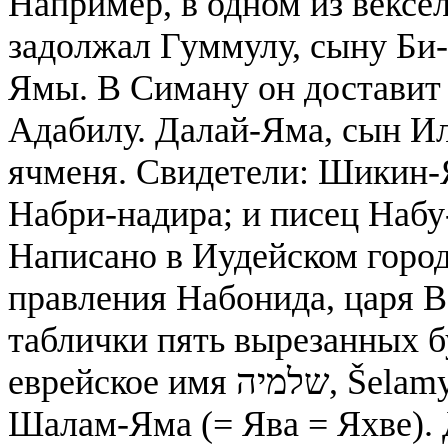
Например, в одном из вексел
задолжал Гуммулу, сыну Би
Ямы. В Симану он доставит
Адабилу. Далай-Яма, сын Ил
ячменя. Свидетели: Шикин-
Набри-надира; и писец Набу
Написано в Иудейском городе
правления Набонида, царя В
таблички пять вырезанных 
еврейское имя שלמיה, Šelamyah, переведенное на аккадский как
Шалам-Яма (= Ява = Яхве). Да