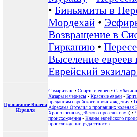
•
Биньямиты в Пер
Мордехай
•
Эсфир
Возвращение в Си
Гирканию
•
Пересе
Выселение евреев 
Еврейский экзилар
Самаритяне
•
Спарта и евреи
•
Самбатио
Хазары и черкесы
•
Красные евреи
•
Брит
преданиям еврейского происхождения
•
Г
Пропавшие Колена
Абрахама Ортелия о пропавших коленах 
Израиля
Хронология иудейского прозелитизма
) •
Ч
происхождения
•
Кланы еврейского прои
происхождении ряда этносов