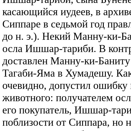
касающийся иудеев, в архи
Сиппаре в седьмой год правл
до н. э.). Некий Манну-ки-Б
осла Ишшар-тариби. В контр
доставлен Манну-ки-Баниту
Тагаби-Яма в Хумадешу. Как
очевидно, допустил ошибку 
животного: получателем осл
его покупатель, Ишшар-тар
поблизости от Сиппара, но н