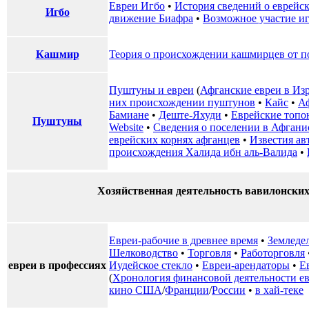
Евреи Игбо
•
История сведений о еврейск
Игбо
движение Биафра
•
Возможное участие и
Кашмир
Теория о происхождении кашмирцев от п
Пуштуны и евреи
(
Афганские евреи в Из
них происхождении пуштунов
•
Кайс
•
А
Бамиане
•
Деште-Яхуди
•
Еврейские топ
Пуштуны
Website
•
Сведения о поселении в Афгани
еврейских корнях афганцев
•
Известия ав
происхождения Халида ибн аль-Валида
•
Хозяйственная деятельность вавилонских
Евреи-рабочие в древнее время
•
Земледе
Шелководство
•
Торговля
•
Работорговля
евреи в профессиях
Иудейское стекло
•
Евреи-арендаторы
•
Е
(
Хронология финансовой деятельности е
кино США
/
Франции
/
России
•
в хай-теке