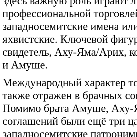
здесь важную роль играют 
профессиональной торговлей
западносемитские имена или
яхвистские. Ключевой фигур
свидетель, Аху-Яма/Арих, 
и Амуше.
Международный характер то
также отражен в брачных с
Помимо брата Амуше, Аху-
соглашений были ещё три ца
западносемитские патроним