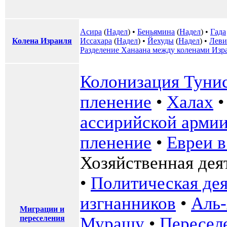
Асира
(
Надел
) •
Беньямина
(
Надел
) •
Гада
Колена Израиля
Иссахара
(
Надел
) •
Йехуды
(
Надел
) •
Леви
Разделение Ханаана между коленами Изр
Колонизация Тунис
пленение
•
Халах
ассирийской арми
пленение
•
Евреи в
Хозяйственная дея
•
Политическая дея
изгнанников
•
Аль
Миграции и
переселения
Мурашу
•
Пересел