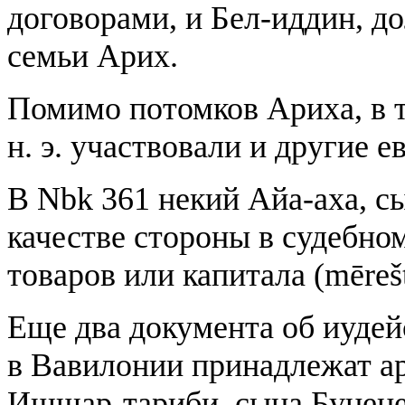
договорами, и Бел-иддин, д
семьи Арих.
Помимо потомков Ариха, в т
н. э. участвовали и другие е
В Nbk 361 некий Айа-аха, с
качестве стороны в судебно
товаров или капитала (mēre
Еще два документа об иудей
в Вавилонии принадлежат ар
Ишшар-тариби, сына Бунене