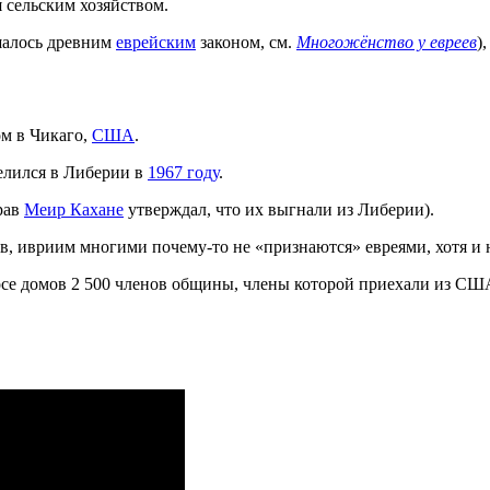
 сельским хозяйством.
шалось древним
еврейским
законом, см.
Многожёнство у евреев
)
м в Чикаго,
США
.
елился в Либерии в
1967 году
.
рав
Меир Кахане
утверждал, что их выгнали из Либерии).
в, ивриим многими почему-то не «признаются» евреями, хотя и н
осе домов 2 500 членов общины, члены которой приехали из США