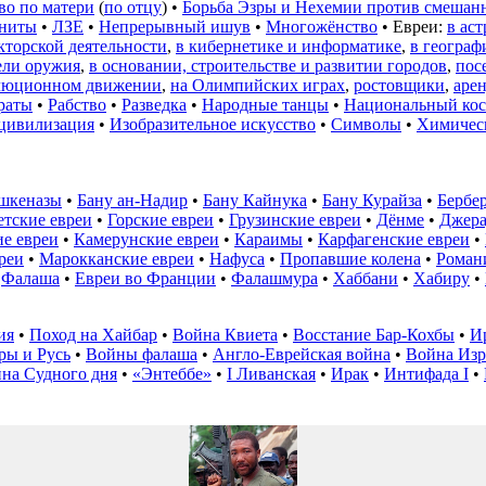
во по матери
(
по отцу
) •
Борьба Эзры и Нехемии против смешан
аниты
•
ЛЗЕ
•
Непрерывный ишув
•
Многожёнство
• Евреи:
в ас
кторской деятельности
,
в кибернетике и информатике
,
в географ
ели оружия
,
в основании, строительстве и развитии городов
,
пос
люционном движении
,
на Олимпийских играх
,
ростовщики
,
аре
раты
•
Рабство
•
Разведка
•
Народные танцы
•
Национальный ко
 цивилизация
•
Изобразительное искусство
•
Символы
•
Химичес
шкеназы
•
Бану ан-Надир
•
Бану Кайнука
•
Бану Курайза
•
Бербе
етские евреи
•
Горские евреи
•
Грузинские евреи
•
Дёнме
•
Джера
е евреи
•
Камерунские евреи
•
Караимы
•
Карфагенские евреи
•
реи
•
Марокканские евреи
•
Нафуса
•
Пропавшие колена
•
Роман
•
Фалаша
•
Евреи во Франции
•
Фалашмура
•
Хаббани
•
Хабиру
•
ия
•
Поход на Хайбар
•
Война Квиета
•
Восстание Бар-Кохбы
•
И
ры и Русь
•
Войны фалаша
•
Англо-Еврейская война
•
Война Изр
на Судного дня
•
«Энтеббе»
•
I Ливанская
•
Ирак
•
Интифада I
•