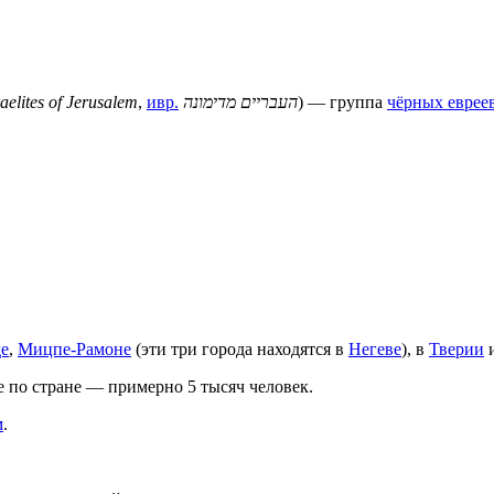
aelites of Jerusalem
,
ивр.
העבריים מדימונה
) — группа
чёрных еврее
е
,
Мицпе-Рамоне
(эти три города находятся в
Негеве
), в
Тверии
е по стране — примерно 5 тысяч человек.
м
.