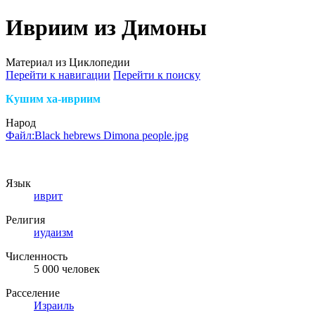
Ивриим из Димоны
Материал из Циклопедии
Перейти к навигации
Перейти к поиску
Кушим ха-ивриим
Народ
Файл:Black hebrews Dimona people.jpg
Язык
иврит
Религия
иудаизм
Численность
5 000 человек
Расселение
Израиль