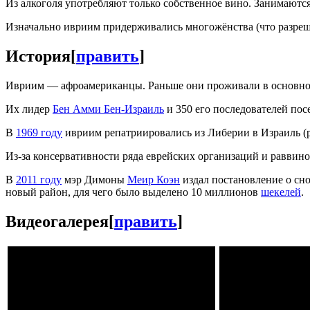
Из алкоголя употребляют только собственное вино. Занимаются
Изначально ивриим придерживались многожёнства (что разре
История
[
править
]
Ивриим — афроамериканцы. Раньше они проживали в основно
Их лидер
Бен Амми Бен-Израиль
и 350 его последователей пос
В
1969 году
ивриим репатриировались из Либерии в Израиль (
Из-за консервативности ряда еврейских организаций и раввино
В
2011 году
мэр Димоны
Меир Коэн
издал постановление о сн
новый район, для чего было выделено 10 миллионов
шекелей
.
Видеогалерея
[
править
]