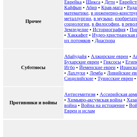
Еврейка
•
Шикса
•
Дети
•
Еврейст
Кайфын
•
Абир
•
Крав-мага
•
Рад
математике
,
в инженерно-констру
металлургии
,
в музыке
,
изобретат
Прочее
социологии
,
в философии
,
в рево
Земледелие
•
Историография
•
Пи
•
Хаккафот
•
Иудео-христианская
их потомков
•
Диаспора
Абайудайя
•
Алжирские евреи
•
А
Бухарские евреи
•
Гиксосы
•
Егип
Субэтносы
Игбо
•
Йеменские евреи
•
Ирански
•
Лахлухи
•
Лемба
•
Ливийские ев
Сицилийские
•
Тунисские евреи
Антисемитизм
•
Ассирийская арм
•
Химьяро-аксумская война
•
Хаза
Противники и войны
война
•
Война на истощение
•
Вой
Евреи и ислам