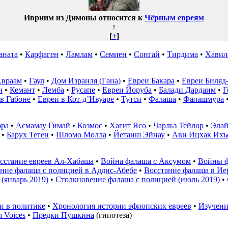
Ивриим из Димоны относится к
Чёрным евреям
↑
[
+
]
аната
•
Карфаген
•
Ламлам
•
Семиен
•
Сонгай
•
Тирдима
•
Хавил
Авраам
•
Гаул
•
Дом Израиля (Гана)
•
Евреи Бакара
•
Евреи Биляд
и
•
Кемант
•
Лемба
•
Русапе
•
Евреи Йоруба
•
Балади Дардаим
•
Г
в Габоне
•
Евреи в Кот-д’Ивуаре
•
Тутси
•
Фалаша
•
Фалашмура
бра
•
Асмамау Гимай
•
Козмос
•
Хагит Ясо
•
Чарльз Тейлор
•
Элай
•
Барух Теген
•
Шломо Молла
•
Йетаиш Эйнау
•
Ави Ицхак Ихъ
сстание евреев Ал-Хабаша
•
Война фалаша с Аксумом
•
Войны ф
ние фалаша с полицией в Аддис-Абебе
•
Восстание фалаша в Ие
(январь 2019)
•
Столкновение фалаша с полицией (июль 2019)
•
и в политике
•
Хронология истории эфиопских евреев
•
Изучени
h Voices
•
Предки Пушкина
(гипотеза)