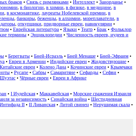
ных браков
•
Связь с римлянками
•
Интеллект
•
Заиорданье
•
трономии
,
в биологии
,
в химии
,
в физике
,
в медицине
,
в
ии
,
в космонавтике
,
лауреаты Нобелевской премии
,
в
еленцы
,
банкиры
,
беженцы
,
в алхимии
,
мореплаватели
,
в
ндаторы
,
откупщики
,
придворные евреи
,
навикулярии
•
стюм
•
Еврейская литература
•
Языки
•
Театр
•
Брак
•
Фольклор
кие термины
•
Энциклопедии
•
Численность евреев, иудеев и
ры
•
Берегваты
•
Бней-Исраэль
•
Бней Менаше
•
Бней-Эфраим
•
уа
•
Евреи в Армении
•
Индийские евреи
•
Жидовствующие
•
Китайские евреи
•
Колено Дана
•
Кочинские евреи
•
Крымчаки
иоты
•
Русапе
•
Сабры
•
Самаритяне
•
Сефарды
•
Сефви
•
Шуэтас
•
Чёрные евреи
•
Евреи в Африке
ран
•
I Иудейская
•
Маккавейская
•
Морские сражения Израиля
аиля за независимость
•
Синайская война
•
Шестидневная
Интифада II
•
II Ливанская
•
Литой свинец
•
Нерушимая скала
•