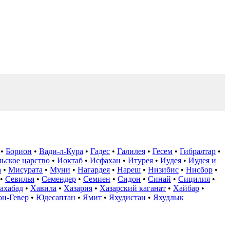
•
Борион
•
Вади-л-Кура
•
Гадес
•
Галилея
•
Гесем
•
Гибралтар
•
ьское царство
•
Иоктаб
•
Исфахан
•
Итурея
•
Иудея
•
Иудея и
а
•
Мисурата
•
Муни
•
Нагардея
•
Нареш
•
Низибис
•
Нисбор
•
•
Севилья
•
Семендер
•
Семиен
•
Сидон
•
Синай
•
Сицилия
•
ахабад
•
Хавила
•
Хазария
•
Хазарский каганат
•
Хайбар
•
н-Гевер
•
Юдесаптан
•
Ямит
•
Яхудистан
•
Яхудлык