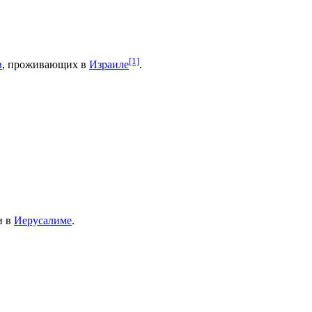
[1]
в
, проживающих в
Израиле
.
и в
Иерусалиме
.