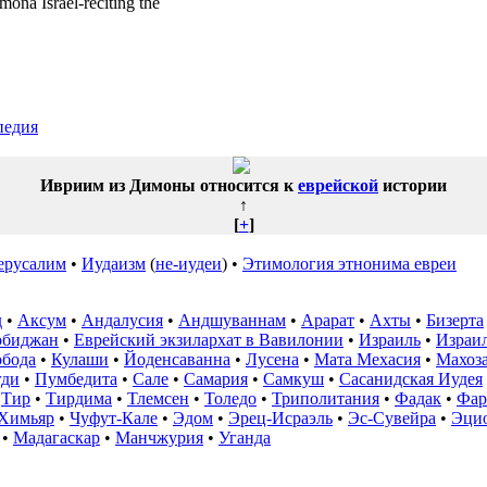
mona Israel-reciting the
педия
Ивриим из Димоны относится к
еврейской
истории
↑
[
+
]
ерусалим
•
Иудаизм
(
не-иудеи
) •
Этимология этнонима евреи
д
•
Аксум
•
Андалусия
•
Андшуваннам
•
Арарат
•
Ахты
•
Бизерта
обиджан
•
Еврейский экзилархат в Вавилонии
•
Израиль
•
Израил
обода
•
Кулаши
•
Йоденсаванна
•
Лусена
•
Мата Мехасия
•
Махоз
ди
•
Пумбедита
•
Сале
•
Самария
•
Самкуш
•
Сасанидская Иудея
•
Тир
•
Тирдима
•
Тлемсен
•
Толедо
•
Триполитания
•
Фадак
•
Фар
Химьяр
•
Чуфут-Кале
•
Эдом
•
Эрец-Исраэль
•
Эс-Сувейра
•
Эцио
•
Мадагаскар
•
Манчжурия
•
Уганда