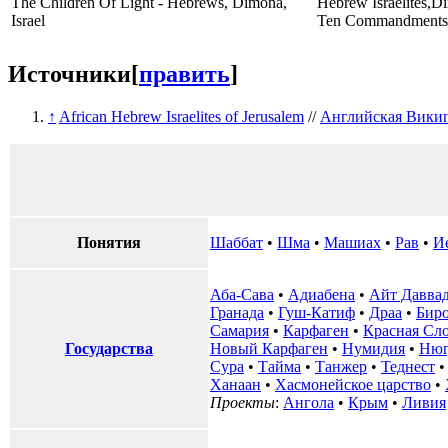
The Children Of Light - Hebrews, Dimona,
Hebrew Israelites,Di
Israel
Ten Commandments
Источники
[
править
]
↑
African Hebrew Israelites of Jerusalem
//
Английская Вики
Понятия
Шаббат
•
Шма
•
Машиах
•
Рав
•
И
Аба-Сава
•
Адиабена
•
Айт Давва
Гранада
•
Гуш-Катиф
•
Драа
•
Бир
Самария
•
Карфаген
•
Красная Сл
Государства
Новый Карфаген
•
Нумидия
•
Нюг
Сура
•
Тайма
•
Танжер
•
Теднест
Ханаан
•
Хасмонейское царство
•
Проекты
:
Ангола
•
Крым
•
Ливия