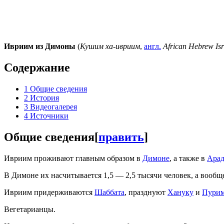
Ивриим из Димоны
(
Кушим ха-ивриим
,
англ.
African Hebrew Isr
Содержание
1
Общие сведения
2
История
3
Видеогалерея
4
Источники
Общие сведения
[
править
]
Ивриим проживают главным образом в
Димоне
, а также в
Арад
В Димоне их насчитывается 1,5 — 2,5 тысячи человек, а вообщ
Ивриим придерживаются
Шаббата
, празднуют
Хануку
и
Пури
Вегетарианцы.