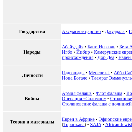
Государства
Аксумское царство
•
‎Джуддала
•
Г
Абайудайя
•
Бани Исраэль
•
Бета 
Народы
Игбо
•
Йибир
•
Камерунские евре
происхождения
•
Дор-Деа
•
Евреи 
Гидеониды
•
Менелик I
•
Абба Са
Личности
Иона Богале
•
Таамрат Эммануэль
Армия фалаша
•
Флот фалаша
•
Во
Войны
Операция «Соломон»
•
Столкнове
Столкновение фалаша с полицией 
Евреи в Африке
•
Эфиопские евре
Теории и материалы
(
Торонкава
) •
SAJA
•
African Jewis