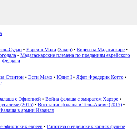
а
-эль-Судан
•
Евреи в Мали
(
Захор
) •
Евреи на Мадагаскаре
•
огодала
•
Мадагаскарские племена по преданиям еврейского
•
Феллаги
за Стэнтон
•
Эсти Мамо
•
Юдит I
•
Яфет Фредерик Котто
•
е
алаша с Эфиопией
•
Война фалаша с эмиратом Харэре
•
русалиме (2015)
•
Восстание фалаша в Тель-Авиве (2015)
•
Фалаша в армии Израиля
е эфиопских евреев
•
Гипотеза о еврейских корнях фульбе