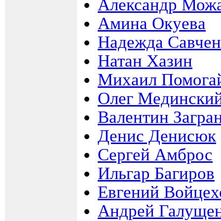
Александр Мож
Амина Окуева
Надежда Савчен
Натан Хазин
Михаил Помога
Олег Медински
Валентин Загра
Денис Денисюк
Сергей Амброс
Ильгар Багиров
Евгений Войцех
Андрей Галуще