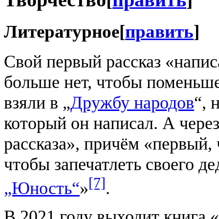
Творчество
[
править
]
Литературное
[
править
]
Свой первый рассказ «написа
больше нет, чтобы поменьше 
взяли в „
Дружбу народов
“, 
который он написал. А через
рассказа», причём «первый, 
чтобы запечатлеть своего де
[7]
„Юность“
»
.
В 2021 году выходит книга 