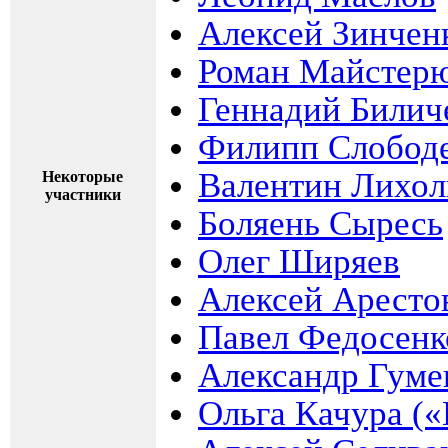
Алексей Зинчен
Роман Майстер
Геннадий Билич
Филипп Слобод
Валентин Лихол
Некоторые
участники
Боляень Сыресь
Олег Ширяев
Алексей Аресто
Павел Федосенк
Александр Гум
Ольга Качура («