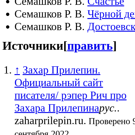
Семашков Р. В.
Счастье
Семашков Р. В.
Чёрной де
Семашков Р. В.
Достоевс
Источники
[
править
]
↑
Захар Прилепин.
Официальный сайт
писателя/ рэпер Рич про
Захара Прилепина
рус.
.
zaharprilepin.ru.
Проверено 
сентября 2022.