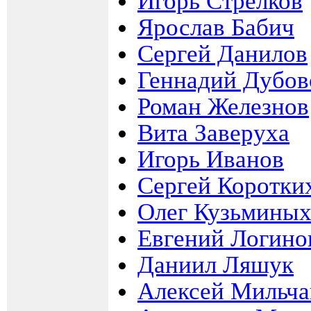
Игорь Стрелков
Ярослав Бабич
Сергей Данилов
Геннадий Дубов
Роман Железнов
Вита Заверуха
Игорь Иванов
Сергей Коротки
Олег Кузьмины
Евгений Логино
Даниил Ляшук
Алексей Мильча