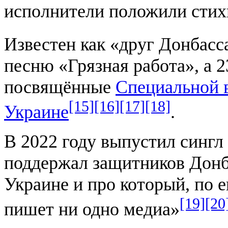
исполнители положили стих
Известен как «друг Донбасс
песню «Грязная работа», а 2
посвящённые
Специальной 
[15]
[16]
[17]
[18]
Украине
.
В 2022 году выпустил сингл 
поддержал защитников Донб
Украине и про который, по 
[19]
[20
пишет ни одно медиа»