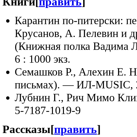
Книги
[
править
]
Карантин по-питерски: пе
Крусанов, А. Пелевин и д
(Книжная полка Вадима Л
6 : 1000 экз.
Семашков Р., Алехин Е. Н
письмах). — ИЛ-MUSIC, 
Лубнин Г., Рич Мимо Кли
5-7187-1019-9
Рассказы
[
править
]