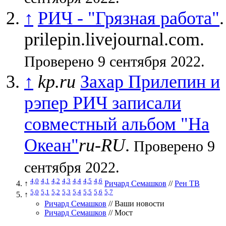
↑
РИЧ - "Грязная работа"
.
prilepin.livejournal.com.
Проверено 9 сентября 2022.
↑
kp.ru
Захар Прилепин и
рэпер РИЧ записали
совместный альбом "На
Океан"
ru-RU
.
Проверено 9
сентября 2022.
4,0
4,1
4,2
4,3
4,4
4,5
4,6
↑
Ричард Семашков
//
Рен ТВ
5,0
5,1
5,2
5,3
5,4
5,5
5,6
5,7
↑
Ричард Семашков
// Ваши новости
Ричард Семашков
// Мост