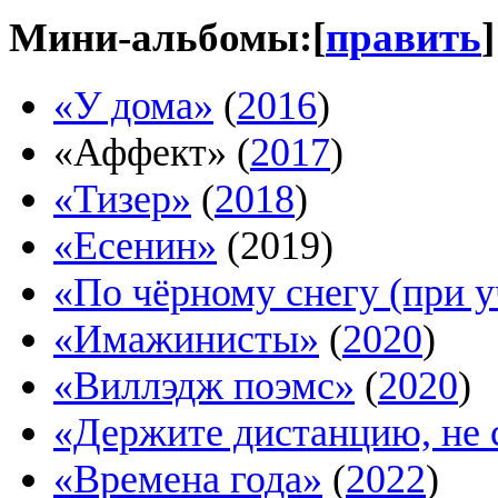
Мини-альбомы:
[
править
]
«У дома»
(
2016
)
«Аффект» (
2017
)
«Тизер»
(
2018
)
«Есенин»
(2019)
«По чёрному снегу (при 
«Имажинисты»
(
2020
)
«Виллэдж поэмс»
(
2020
)
«Держите дистанцию, не 
«Времена года»
(
2022
)