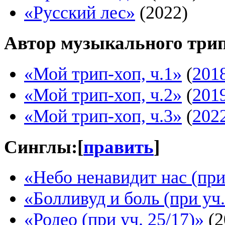
«Русский лес»
(2022)
Автор музыкального трип
«Мой трип-хоп, ч.1»
(
201
«Мой трип-хоп, ч.2»
(
201
«Мой трип-хоп, ч.3»
(
202
Синглы:
[
править
]
«Небо ненавидит нас (при
«Болливуд и боль (при уч
«Родео (при уч. 25/17)»
(2