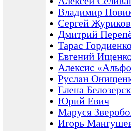
Алексей Селива
Владимир Новик
Сергей Журиков
Дмитрий Переп
Тарас Гордиенк
Евгений Ищенк
Алексис «Альфо
Руслан Онищен
Елена Белозерск
Юрий Евич
Маруся Зверобо
Игорь Мангушев