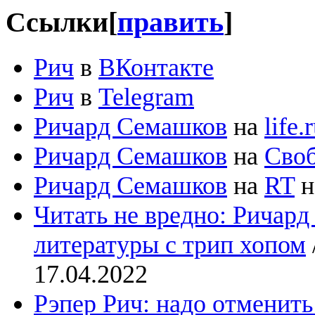
Ссылки
[
править
]
Рич
в
ВКонтакте
Рич
в
Telegram
Ричард Семашков
на
life.
Ричард Семашков
на
Своб
Ричард Семашков
на
RT
н
Читать не вредно: Ричард
литературы с трип хопом
17.04.2022
Рэпер Рич: надо отменит