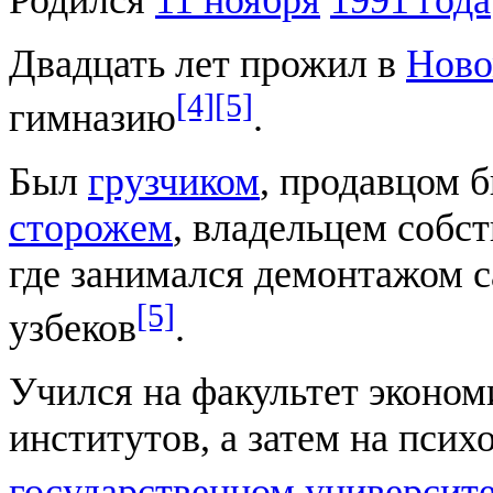
Родился
11 ноября
1991 года
Двадцать лет прожил в
Ново
[4]
[5]
гимназию
.
Был
грузчиком
, продавцом 
сторожем
, владельцем собс
где занимался демонтажом с
[5]
узбеков
.
Учился на факультет эконом
институтов, а затем на псих
государственном университ