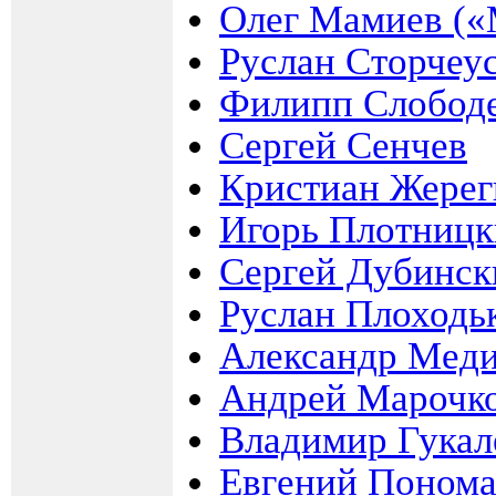
Олег Мамиев («
Руслан Сторчеу
Филипп Слобод
Сергей Сенчев
Кристиан Жерег
Игорь Плотниц
Сергей Дубинск
Руслан Плоходь
Александр Мед
Андрей Марочк
Владимир Гукал
Евгений Понома