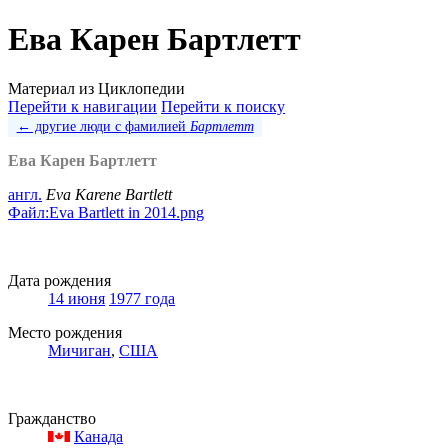
Ева Карен Бартлетт
Материал из Циклопедии
Перейти к навигации
Перейти к поиску
← другие люди с фамилией
Бартлетт
Ева Карен Бартлетт
англ.
Eva Karene Bartlett
Файл:Eva Bartlett in 2014.png
Дата рождения
14 июня
1977 года
Место рождения
Мичиган
,
США
Гражданство
Канада