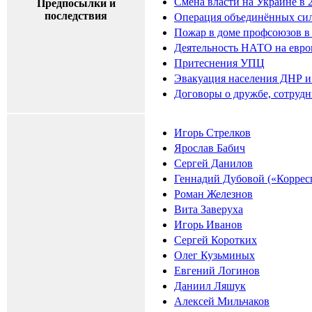
Смена власти на Украине в 
Предпосылки и
последствия
Операция объединённых си
Пожар в доме профсоюзов в
Деятельность НАТО на европ
Притеснения УПЦ
Эвакуация населения ДНР 
Договоры о дружбе, сотруд
Игорь Стрелков
Ярослав Бабич
Сергей Данилов
Геннадий Дубовой («Коррес
Роман Железнов
Вита Заверуха
Игорь Иванов
Сергей Коротких
Олег Кузьминых
Евгений Логинов
Даниил Ляшук
Алексей Мильчаков