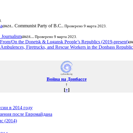
.
ia
англ.
. Communist Party of B.C..
Проверено 9 марта 2023.
 Journalism
англ.
..
Проверено 9 марта 2023.
 From/On the Donetsk & Lugansk People’s Republics (2019-present)
ан
Ambulences, Firetrucks, and Rescue Workers in the Donbass Republics—
Война на Донбассе
↑
[
+
]
сии в 2014 году
шения после Евромайдана
с (2014)