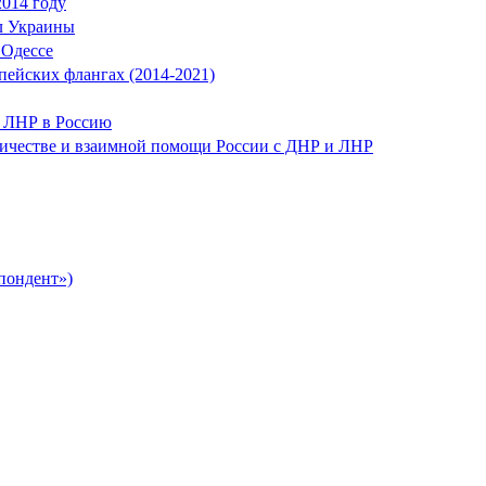
2014 году
л Украины
 Одессе
ейских флангах (2014-2021)
и ЛНР в Россию
ничестве и взаимной помощи России с ДНР и ЛНР
пондент»)