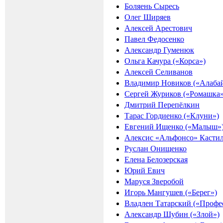
Боляень Сыресь
Олег Ширяев
Алексей Арестович
Павел Федосенко
Александр Гуменюк
Ольга Качура («Корса»)
Алексей Селиванов
Владимир Новиков («Алаба
Сергей Журиков («Ромашка»
Дмитрий Перепёлкин
Тарас Гордиенко («Клуни»)
Евгений Ищенко («Малыш»
Алексис «Альфонсо» Касти
Руслан Онищенко
Елена Белозерская
Юрий Евич
Маруся Зверобой
Игорь Мангушев («Берег»)
Владлен Татарский («Профе
Александр Шубин («Злой»)