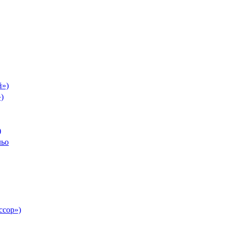
й»)
)
)
льо
ссор»)