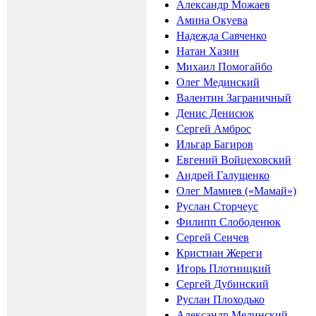
Александр Можаев
Амина Окуева
Надежда Савченко
Натан Хазин
Михаил Помогайбо
Олег Мединский
Валентин Заграничный
Денис Денисюк
Сергей Амброс
Ильгар Багиров
Евгений Войцеховский
Андрей Галущенко
Олег Мамиев («Мамай»)
Руслан Сторчеус
Филипп Слободенюк
Сергей Сенчев
Кристиан Жереги
Игорь Плотницкий
Сергей Дубинский
Руслан Плоходько
Александр Мединский