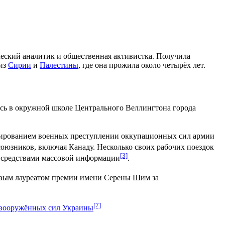
ический аналитик и общественная активистка. Получила
 из
Сирии
и
Палестины
, где она прожила около четырёх лет.
ась в окружной школе Центрального Веллингтона города
нтированием военных преступлении оккупационных сил армии
оюзников, включая Канаду. Несколько своих рабочих поездок
[3]
 средствами массовой информации
.
ервым лауреатом премии имени Серены Шим за
[7]
 вооружённых сил Украины