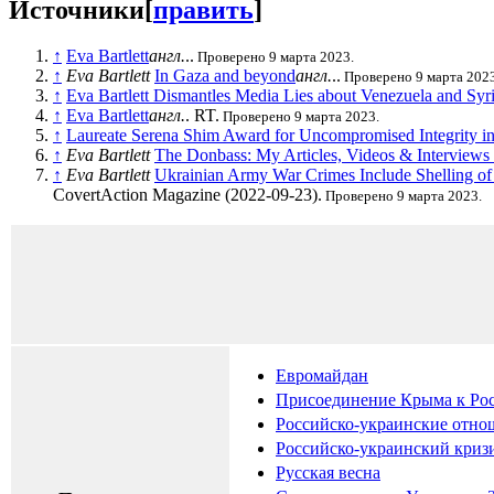
Источники
[
править
]
↑
Eva Bartlett
англ.
..
Проверено 9 марта 2023.
↑
Eva Bartlett
In Gaza and beyond
англ.
..
Проверено 9 марта 2023
↑
Eva Bartlett Dismantles Media Lies about Venezuela and Syr
↑
Eva Bartlett
англ.
. RT.
Проверено 9 марта 2023.
↑
Laureate Serena Shim Award for Uncompromised Integrity in
↑
Eva Bartlett
The Donbass: My Articles, Videos & Interviews
↑
Eva Bartlett
Ukrainian Army War Crimes Include Shelling of 
CovertAction Magazine (2022-09-23).
Проверено 9 марта 2023.
Евромайдан
Присоединение Крыма к Рос
Российско-украинские отно
Российско-украинский кризи
Русская весна