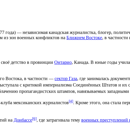
1977 года) — независимая канадская журналистка, блогер, полит
м из зон военных конфликтов на
Ближнем Востоке
, в частности
 своё детство в провинции
Онтарио
, Канада. В юные годы учил
го Востока, в частности —
сектор Газа
, где занималась докуме
Выступала с критикой империализма Соединённых Штатов и их с
блачению пропагандистских штампов, навязываемых западными
[4]
с-клуба мексиканских журналистов
. Кроме этого, она стала п
[6]
ытий на
Донбассе
, где затрагивала тему
военных преступлений