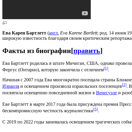
Ева Карен Бартлетт
(
англ.
Eva Karene Bartlett
; род. 14 июня 
широкую известность благодаря своим критическим репортажа
Факты из биографии
[
править
]
Ева Бартлетт родилась в штате Мичиган, США, однако провела
[1]
Фергус (Онтарио), которую закончила с отличием
.
Начиная с 2007 года Ева многократно посещала страны Ближне
[2]
Израиля
и освещением произвола израильских поселенцев
. 
посвятила освещению повседневной жизни в
Венесуэле
и разо
Еве Бартлетт в марте 2017 года была присуждена премия Прес
[5]
бескомпромиссную честность журналистики
.
С 2019 по 2022 годы занималась освещением трагических соб