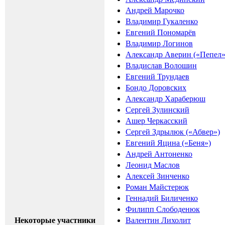
Андрей Марочко
Владимир Гукаленко
Евгений Пономарёв
Владимир Логинов
Александр Аверин («Пепел»
Владислав Волошин
Евгений Трундаев
Бондо Доровских
Александр Хараберюш
Сергей Зулинский
Ашер Черкасский
Сергей Здрылюк («Абвер»)
Евгений Яцина («Беня»)
Андрей Антоненко
Леонид Маслов
Алексей Зинченко
Роман Майстерюк
Геннадий Биличенко
Филипп Слободенюк
Некоторые участники
Валентин Лихолит