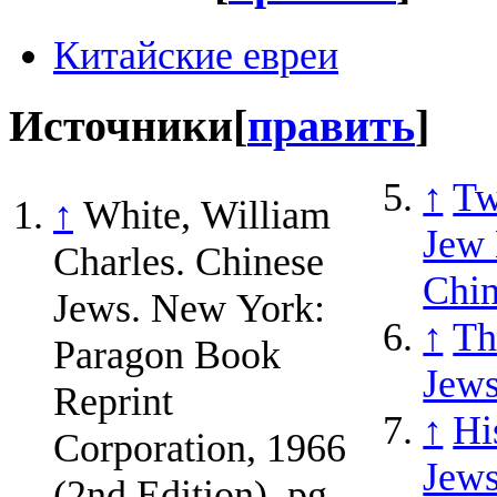
Китайские евреи
Источники
[
править
]
↑
Tw
↑
White, William
Jew 
Charles. Chinese
Chin
Jews. New York:
↑
Th
Paragon Book
Jews
Reprint
↑
Hi
Corporation, 1966
Jews
(2nd Edition), pg.