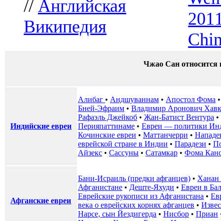
//
Английская
2011
Википедия
Chin
Чжао Сан относится 
Алибаг ‎
•
Андшуваннам
•
Апостол Фома
Бней-Эфраим
•
Владимир Аронович Хав
Рафаэль Джейкоб
•
Жан-Батист Вентура
•
Индийские евреи
Перияпаттинаме
•
Евреи — политики Ин
Кочинские евреи
•
Маттанчерри
•
Нападе
еврейской стране в Индии
•
Парадези
•
По
Айзекс
•
Сассуны
•
Сатамкар
•
Фома Кан
Бани-Исраиль (предки афганцев)
•
Ханан
Афганистане
•
Деште-Яхуди
•
Евреи в Ба
Еврейские рукописи из Афганистана
•
Ев
Афганские евреи
века о еврейских корнях афганцев
•
Извес
Нарсе, сын Йездигерда
•
Нисбор
•
Приан