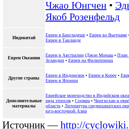
Чжао Юнгчен
•
Эд
Якоб Розенфельд
Евреи в Бангладеше
•
Евреи во Вьетнаме
Индокитай
Евреи в Таиланде
Евреи в Австралии
(
Джон Монаш
•
План
Евреи Океании
Зеландии
•
Евреи на Филиппинах
Евреи в Индонезии
•
Евреи в Корее
•
Евр
Другие страны
Евреи в Японии
Еврейское мореходство в Индийском оке
Дополнительные
ряда этносов
•
Соомра
•
Чингисхан и евр
материалы
область
•
Литература среднеазиатских евр
юго-восточной Азии
Источник —
http://cyclowiki