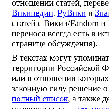
отношении статей, перев
Википедии
,
РуВики
и
Зна
статей с Викии/Fandom и
переноса всегда есть в ис
странице обсуждения).
В текстах могут упоминат
территории Российской Ф
или в отношении которых
законную силу решение о
полный список
, а также 
решению суда —
см. пол