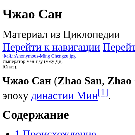
Чжао Сан
Материал из Циклопедии
Перейти к навигации
Перейт
Файл:Anonymous-Ming Chengzu.jpg
Император Чэн-цзу (Чжу Ди,
Юнлэ).
Чжао Сан
(
Zhao San
,
Zhao
[1]
эпоху
династии Мин
.
Содержание
1
Происхождение