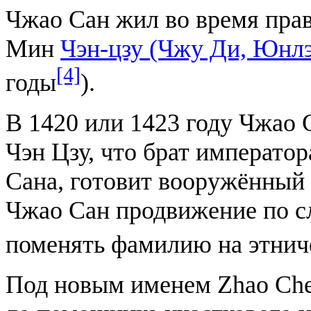
Чжао Сан жил во время прав
Мин
Чэн-цзу (Чжу Ди, Юнлэ
[4]
годы
).
В 1420 или 1423 году Чжао 
Чэн Цзу, что брат императо
Сана, готовит вооружённый 
Чжао Сан продвижение по с
поменять фамилию на этни
Под новым именем Zhao Che