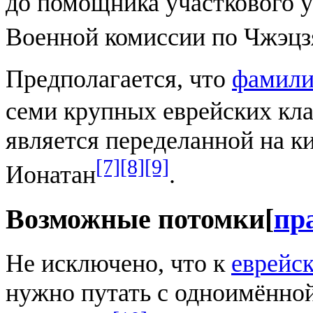
до помощника участкового 
Военной комиссии по Чжэцз
Предполагается, что
фамили
семи крупных еврейских кла
является переделанной на к
[7]
[8]
[9]
Ионатан
.
Возможные потомки
[
пр
Не исключено, что к
еврейс
нужно путать с одноимённой