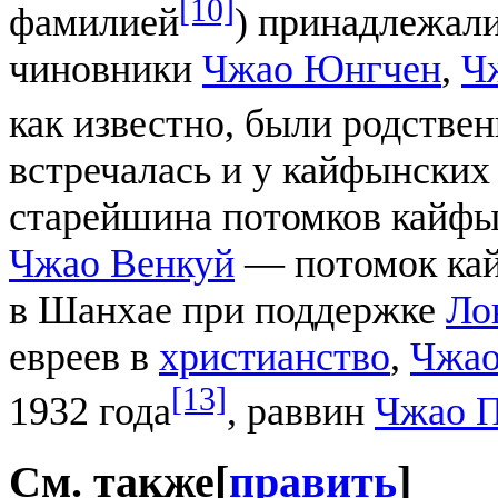
[10]
фамилией
) принадлежали
чиновники
Чжао Юнгчен
,
Ч
как известно, были родстве
встречалась и у кайфынских е
старейшина потомков кайфын
Чжао Венкуй
— потомок кай
в Шанхае при поддержке
Ло
евреев в
христианство
,
Чжао
[13]
1932 года
, раввин
Чжао 
См. также
[
править
]