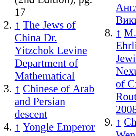
Анг
17
Вик
↑
The Jews of
↑
M.
China Dr.
Ehrl
Yitzchok Levine
Jewi
Department of
Nexu
Mathematical
of C
↑
Chinese of Arab
Rout
and Persian
2008
descent
↑
Ch
↑
Yongle Emperor
Wen 